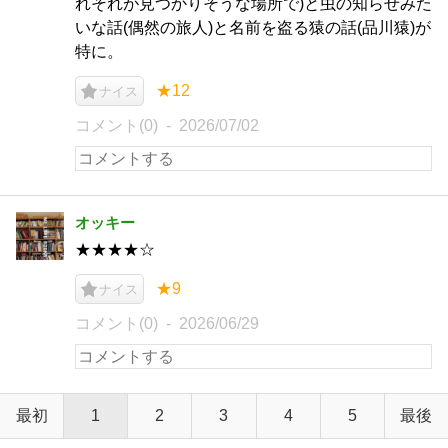
れそれが見つかりそうな場所で)と虫の知らせみた
いな話(偶然の旅人)と名前を盗る猿の話(品川猿)が
特に。
★12
ナイス
コメント(0)
2026/07/02
オッキー
★★★★☆
★9
ナイス
コメント(0)
2026/06/29
最初
1
2
3
4
5
最後