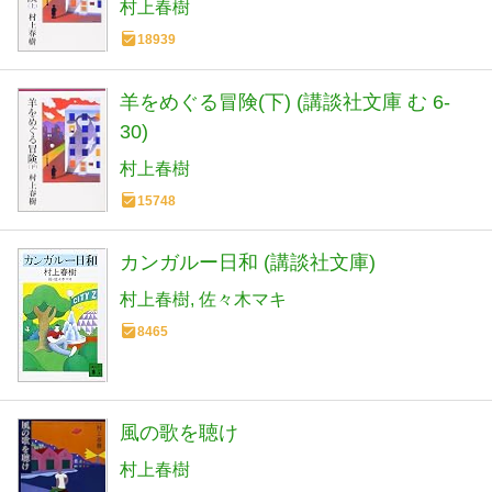
村上春樹
18939
羊をめぐる冒険(下) (講談社文庫 む 6-
30)
村上春樹
15748
カンガルー日和 (講談社文庫)
村上春樹
佐々木マキ
8465
風の歌を聴け
村上春樹