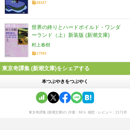
28327
世界の終りとハードボイルド・ワンダ
ーランド（上）新装版 (新潮文庫)
村上春樹
17593
東京奇譚集 (新潮文庫)をシェアする
本つぶやきをつぶやく
東京奇譚集 (新潮文庫)
の
評価
66
％
感想・レビュー
2171
件