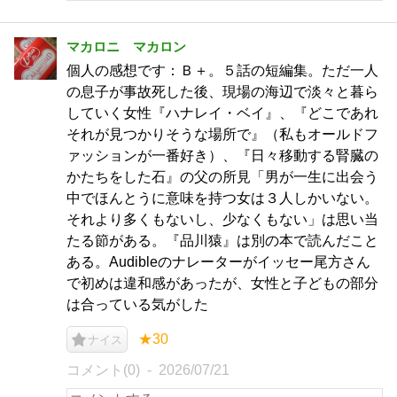
マカロニ マカロン
個人の感想です：Ｂ＋。５話の短編集。ただ一人
の息子が事故死した後、現場の海辺で淡々と暮ら
していく女性『ハナレイ・ベイ』、『どこであれ
それが見つかりそうな場所で』（私もオールドフ
ァッションが一番好き）、『日々移動する腎臓の
かたちをした石』の父の所見「男が一生に出会う
中でほんとうに意味を持つ女は３人しかいない。
それより多くもないし、少なくもない」は思い当
たる節がある。『品川猿』は別の本で読んだこと
ある。Audibleのナレーターがイッセー尾方さん
で初めは違和感があったが、女性と子どもの部分
は合っている気がした
★30
ナイス
コメント(0)
2026/07/21