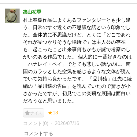
築山祐季
村上春樹作品によくあるファンタジーとも少し違
う、日常のすぐ近くの不思議な話という印象でし
た。全体的に不思議だけど、とくに「どこであれ
それが見つかりそうな場所で」は主人公の存在
も、起こったこと出来事何もかもが謎で考察のし
がいのある作品でした。 個人的に一番好きなのは
「ハナレイ・ベイ」でとても悲しい話なのに、南
国のカラッとした空気を感じるような文体が読ん
でいて気持ち良かったです。 「品川猿」は先に続
編の「品川猿の告白」を読んでいたので驚きが小
さかったですが、初見でこの突飛な展開は面白い
だろうなと思いました。
★13
ナイス
コメント(0)
2026/07/16