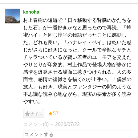
konoha
村上春樹の短編で「日々移動する腎臓のかたちを
した石」が一番好きかなと思ったので再読。「蜂
蜜パイ」と同じ淳平の物語だったことに感動し
た。どれも良い。「ハナレイ・ベイ」は乾いた感
じがさらに好きになった。クールで辛辣なサチと
チャラついているが賢い若者のユーモアを交えた
やりとりが印象的。村上作品で登場人物が静かに
感情を爆発させる場面に惹きつけられる。人の多
面性、感情の複雑さを描くのが上手い。「偶然の
旅人」も好き。現実とファンタジーの間のような
不思議な読み心地ながら、現実の要素が多く読み
やすい。
★57
ナイス
コメント(0)
2026/07/22