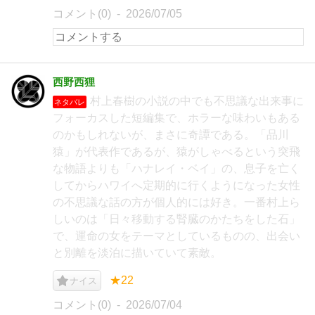
コメント(0)
2026/07/05
西野西狸
村上春樹の小説の中でも不思議な出来事に
ネタバレ
フォーカスした短編集で、ホラーな味わいもある
のかもしれないが、まさに奇譚である。「品川
猿」が代表作であるが、猿がしゃべるという突飛
な物語よりも「ハナレイ・ベイ」の、息子を亡く
してからハワイへ定期的に行くようになった女性
の不思議な話の方が個人的には好き。一番村上ら
しいのは「日々移動する腎臓のかたちをした石」
で、運命の女をテーマとしているものの、出会い
と別離を淡泊に描いていて素敵。
★22
ナイス
コメント(0)
2026/07/04