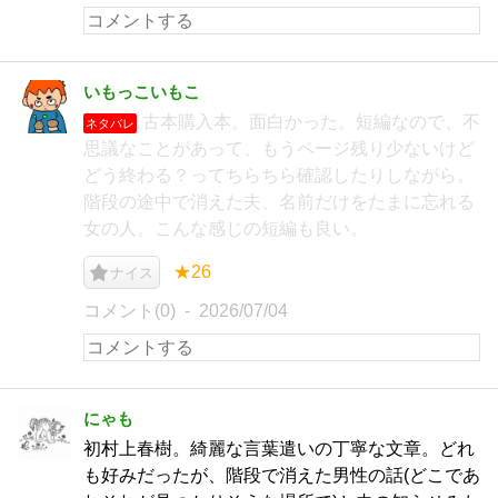
いもっこいもこ
古本購入本。面白かった。短編なので、不
ネタバレ
思議なことがあって、もうページ残り少ないけど
どう終わる？ってちらちら確認したりしながら。
階段の途中で消えた夫、名前だけをたまに忘れる
女の人。こんな感じの短編も良い。
★26
ナイス
コメント(0)
2026/07/04
にゃも
初村上春樹。綺麗な言葉遣いの丁寧な文章。どれ
も好みだったが、階段で消えた男性の話(どこであ