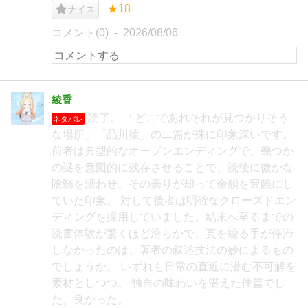
★18
ナイス
コメント(0)
2026/08/06
綾香
読了。 「どこであれそれが見つかりそう
ネタバレ
な場所」「品川猿」の二篇が殊に印象深いです。
前者は典型的なオープンエンディングで、幾つか
の謎を意図的に残存させることで、読後に微かな
陰翳を漂わせ、その曇りが却って余韻を豊饒にし
ていた印象。 対して後者は明確なクローズドエン
ディングを採用していました。結末へ至るまでの
読書体験が驚くほど滑らかで、頁を繰る手が停滞
しなかったのは、著者の叙述技法の妙によるもの
でしょうか。 いずれも日常の直近に潜む不可解を
素材としつつ、 独自の味わいを湛えた佳篇でし
た。良かった。