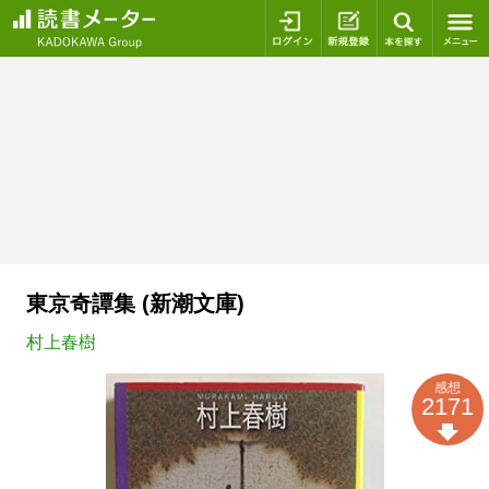
ログイン
新規登録
本を探
東京奇譚集 (新潮文庫)
村上春樹
感想
2171