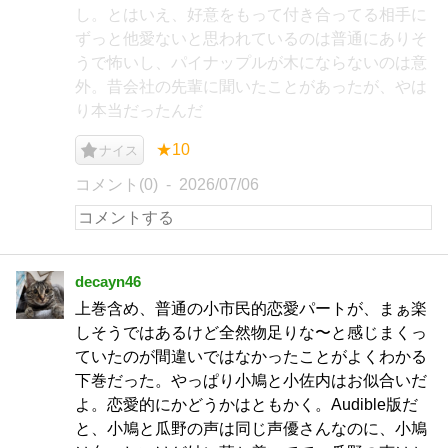
し。とはいえ、好意をもって付き合ってる相手に
ずっと他愛ないと思われているのは普通にありそ
うで怖いし、パイナップルが木にならないのは意
外。昔会社の先輩に聞いたことがあったが、やは
り本当だったんだ
★10
ナイス
コメント(0)
2026/07/06
decayn46
上巻含め、普通の小市民的恋愛パートが、まぁ楽
しそうではあるけど全然物足りな〜と感じまくっ
ていたのが間違いではなかったことがよくわかる
下巻だった。やっぱり小鳩と小佐内はお似合いだ
よ。恋愛的にかどうかはともかく。Audible版だ
と、小鳩と瓜野の声は同じ声優さんなのに、小鳩