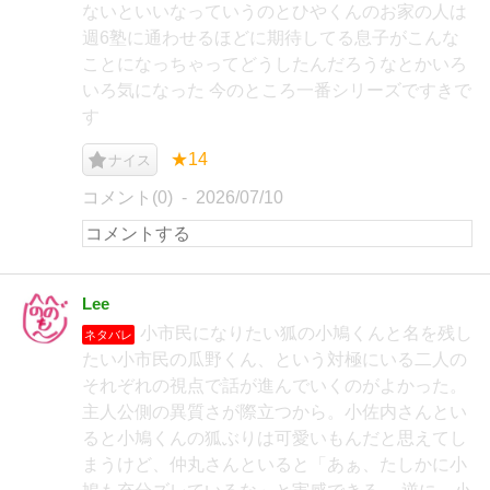
ないといいなっていうのとひやくんのお家の人は
週6塾に通わせるほどに期待してる息子がこんな
ことになっちゃってどうしたんだろうなとかいろ
いろ気になった 今のところ一番シリーズですきで
す
★14
ナイス
コメント(0)
2026/07/10
Lee
小市民になりたい狐の小鳩くんと名を残し
ネタバレ
たい小市民の瓜野くん、という対極にいる二人の
それぞれの視点で話が進んでいくのがよかった。
主人公側の異質さが際立つから。小佐内さんとい
ると小鳩くんの狐ぶりは可愛いもんだと思えてし
まうけど、仲丸さんといると「あぁ、たしかに小