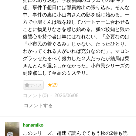
捕にのめり込む。学校新聞のコラムでの事件予
想、事件予想日には部員総出の張り込み。そんな
中、事件の裏に小山内さんの影を感じ始める。一
方で小鳩くんは我を殺してパートナーに合わせる
ことに物足りなさを感じ始める。狐の狡知と狼の
復讐心を持つ者は羊にはなれない。「必要なのは
『小市民の着ぐるみ』じゃない。たったひとり、
わかってくれる人がいれば充分なのだ」。マロン
グラッセたるべく努力した２人だったが結局は栗
きんとんを選ぶしかなかった。小市民シリーズの
到達点にして至高のミステリ。
★29
ナイス
コメント(0)
2026/06/08
hanamiko
このシリーズ、超速で読んでてもう秋の2巻も読