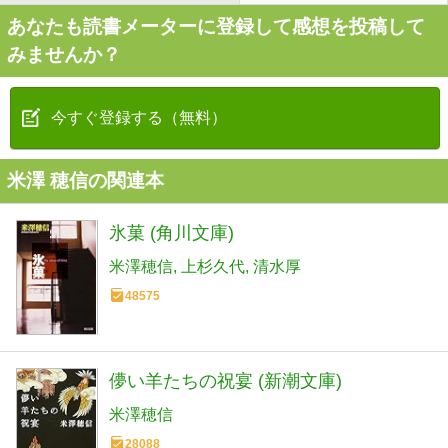
あなたも読書メーターに登録して感想を投稿して
みませんか？
今すぐ登録する（無料）
米澤 穂信の関連本
氷菓 (角川文庫)
米澤穂信
上杉久代
清水厚
48575
儚い羊たちの祝宴 (新潮文庫)
米澤穂信
28088