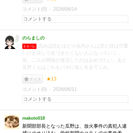
コメント(0)
2026/06/14
のらましの
読めば読むほど小佐内さんは見た目は可愛
ネタバレ
いけど決して近づきたくない人になっていく…
笑。二人の関係が復活したのはおめでたい。あと
瓜野くんはこれをバネに強く生きてくれ。
★13
ナイス
コメント(0)
2026/06/11
makoto018
新聞部部長となった瓜野は、放火事件の真犯人逮