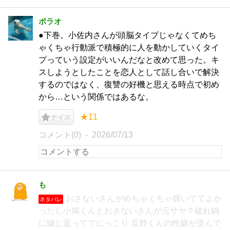
ポラオ
●下巻。小佐内さんが頭脳タイプじゃなくてめち
ゃくちゃ行動派で積極的に人を動かしていくタイ
プっていう設定がいいんだなと改めて思った。キ
スしようとしたことを恋人として話し合いで解決
するのではなく、復讐の好機と思える時点で初め
から…という関係ではあるな。
★11
ナイス
コメント(0)
2026/07/13
も
おさないさんがめちゃくちゃ輝いててよか
ネタバレ
ったし小鳩くんとおさないさんが元サヤ？破れ鍋
に綴じ蓋っててにっこり 瓜野くんの性癖が歪んで