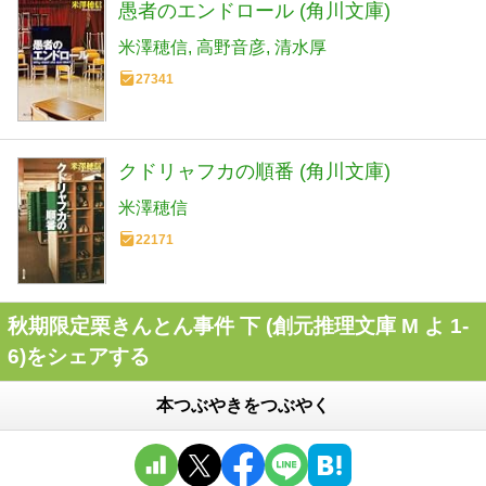
愚者のエンドロール (角川文庫)
米澤穂信
高野音彦
清水厚
27341
クドリャフカの順番 (角川文庫)
米澤穂信
22171
秋期限定栗きんとん事件 下 (創元推理文庫 M よ 1-
6)をシェアする
本つぶやきをつぶやく