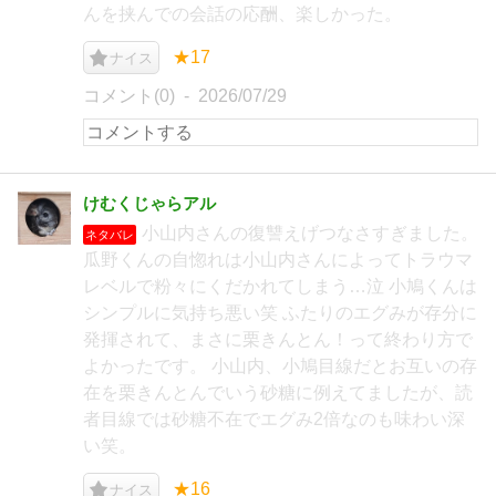
んを挟んでの会話の応酬、楽しかった。
★17
ナイス
コメント(0)
2026/07/29
けむくじゃらアル
小山内さんの復讐えげつなさすぎました。
ネタバレ
瓜野くんの自惚れは小山内さんによってトラウマ
レベルで粉々にくだかれてしまう…泣 小鳩くんは
シンプルに気持ち悪い笑 ふたりのエグみが存分に
発揮されて、まさに栗きんとん！って終わり方で
よかったです。 小山内、小鳩目線だとお互いの存
在を栗きんとんでいう砂糖に例えてましたが、読
者目線では砂糖不在でエグみ2倍なのも味わい深
い笑。
★16
ナイス