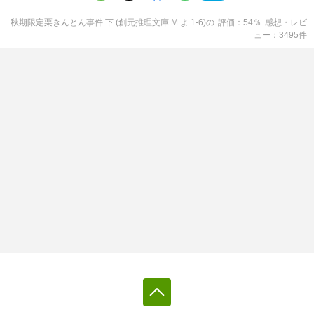
秋期限定栗きんとん事件 下 (創元推理文庫 M よ 1-6)
の
評価
54
％
感想・レビ
ュー
3495
件