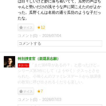
は白々しいけど妙に落ち着いてて、瓜野の声はち
ゃんと勢いだけの浅そうな声に聞こえたのがよか
った。瓜野くんは名前の通り瓜坊のような子だっ
たな。
★12
ナイス
コメント(0)
2026/07/04
特別捜査官（楽隠居志願）
「まだ第6章があるの？」と思ったけど...
ネタバレ
シリーズ第3作にして（ようやく）クスっとさせ
られた。小鳩くんのファミレスデートから放課後
の教室に呼び出されるくだりも楽しい。
★7
ナイス
コメント(0)
2026/07/03