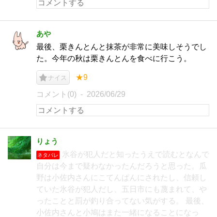
あや
最後、栗きんとんと抹茶が非常に美味しそうでし
た。今年の秋は栗きんとんを食べに行こう。
★9
ナイス
コメント(0)
2026/06/29
りょう
氷谷が犯人だと知ったうえで読むとなんで
ネタバレ
自分は今まで疑わなかったんだろうと思った。瓜
野は小佐内さんにこてんぱんにされたし、信頼し
ていた氷谷が犯人だし、五日市にも蔑まれて、や
ったことと罰が釣り合ってない気がする。 最後、
小佐内さんと小鳩はまた一緒になることになっ