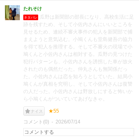
たれそけ
瓜野は新聞部の部長になり、高校生活に足
ネタバレ
跡を残すため、そして小佐内さんにいいところを
見せるため、連続不審火事件の犯人を新聞部で捕
まえようと意気込む。小鳩くんも堂島健吾の協力
を得て犯人を推理する。そして不審火の現場で小
鳩くんと小佐内さんは相対する。瓜野の見つけた
犯行パターンも、小佐内さんを誘拐した車が放火
されたのも偶然だった。仲丸さんも無関係だっ
た。小佐内さんは恋を知ろうとしていた。結局小
鳩くんが真相を究明し、そして小佐内さんは復讐
の人だった。小佐内さんは野放しにすると怖いか
ら小鳩くんがついていてあげなきゃ。
★55
ナイス
コメント(0)
2026/07/14