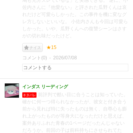
鳩も充分ズレているな」と実感できる。 逆に、小
佐内さんに『他愛ない』と評された瓜野くんは哀
れだけど可愛らしかった。この事件を機に変なグ
レ方しないといいな。 小佐内さんも今回は可愛ら
しかった。いや、瓜野くんへの復讐シーンはさす
がの切れ味だったけど。
★15
ナイス
コメント(0)
2026/07/08
インダス リーディング
前評判で酷い目に合うことは知っていた。
ネタバレ
確かに何一つ得られなかったが、彼女と付き合う
前から見れば特に失ったものは無く、自尊心も膨
れ上がったものが等身大になっただけと思えば、
案外ありふれた青春の1ページだったんじゃない
だろうか。前回の子は前科持ちにさせられてた