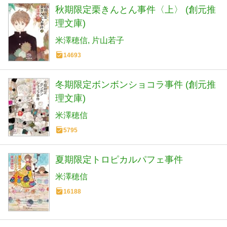
秋期限定栗きんとん事件〈上〉 (創元推
理文庫)
米澤穂信
片山若子
14693
冬期限定ボンボンショコラ事件 (創元推
理文庫)
米澤穂信
5795
夏期限定トロピカルパフェ事件
米澤穂信
16188