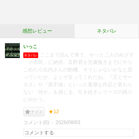
感想レビュー
ネタバレ
いっこ
ここまで読んで来て、やっと二人のめざす
ネタバレ
「小市民」に納得。瓜野君を完膚無きまでにやり
こめた小左内さんの動機、そうじゃないかなと思
っていたが、よくぞ言ってくれたね。『王とサー
カス』や『黒牢城』といった重厚な作品と変わら
ない「何か」を感じる。引き続きシリーズの残り
に向かう。
★12
ナイス
コメント(0)
2026/08/03