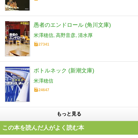
愚者のエンドロール (角川文庫)
米澤穂信
高野音彦
清水厚
27341
ボトルネック (新潮文庫)
米澤穂信
24647
もっと見る
この本を読んだ人がよく読む本