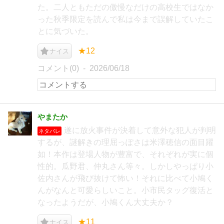
た。二人ともただの傲慢なだけの高校生ではなか
った秋季限定を読んで私は今まで誤解していたこ
とに気づいた。
★12
ナイス
コメント(0)
2026/06/18
やまたか
遂に放火事件が決着して意外な犯人が判明
ネタバレ
するが、謎解きの理屈っぽさは米澤穂信の面目躍
如！本作は登場人物が豊富で、それぞれが実に個
性的。瓜野君、仲丸さん等々。しかしやっぱり小
佐内さんが飛び抜けて怖い！それに比べて小鳩く
んがなんと可愛らしいこと。小市民タッグ復活と
なったようだが、小鳩くん大丈夫か？
★11
ナイス