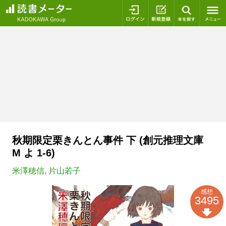
ログイン
新規登録
本を探
秋期限定栗きんとん事件 下 (創元推理文庫
M よ 1-6)
米澤穂信
,
片山若子
感想
3495