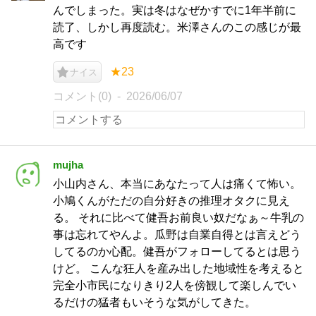
んでしまった。実は冬はなぜかすでに1年半前に
読了、しかし再度読む。米澤さんのこの感じが最
高です
★23
ナイス
コメント(0)
2026/06/07
mujha
小山内さん、本当にあなたって人は痛くて怖い。
小鳩くんがただの自分好きの推理オタクに見え
る。 それに比べて健吾お前良い奴だなぁ～牛乳の
事は忘れてやんよ。瓜野は自業自得とは言えどう
してるのか心配。健吾がフォローしてるとは思う
けど。 こんな狂人を産み出した地域性を考えると
完全小市民になりきり2人を傍観して楽しんでい
るだけの猛者もいそうな気がしてきた。