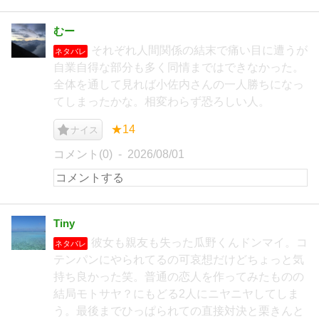
むー
それぞれ人間関係の結末で痛い目に遭うが
ネタバレ
自業自得な部分も多く同情まではできなかった。
全体を通して見れば小佐内さんの一人勝ちになっ
てしまったかな。相変わらず恐ろしい人。
★14
ナイス
コメント(0)
2026/08/01
Tiny
彼女も親友も失った瓜野くんドンマイ。コ
ネタバレ
テンパンにやられてるの可哀想だけどちょっと気
持ち良かった笑。普通の恋人を作ってみたものの
結局モトサヤ？にもどる2人にニヤニヤしてしま
う。最後までひっぱられての直接対決と栗きんと