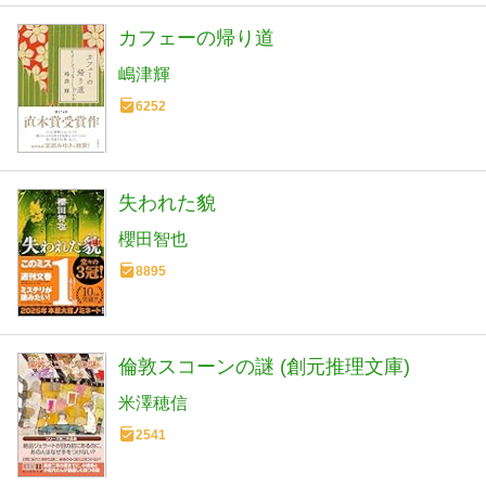
カフェーの帰り道
嶋津輝
6252
失われた貌
櫻田智也
8895
倫敦スコーンの謎 (創元推理文庫)
米澤穂信
2541