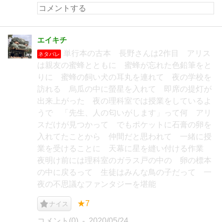
エイキチ
単行本の古本 長野さんは2作目 アリス
ネタバレ
は親友の蜜蜂とともに 蜜蜂が忘れた色鉛筆をと
りに 蜜蜂の飼い犬の耳丸を連れて 夜の学校を
訪れる 烏瓜の中に螢星を入れて 即席の提灯が
出来上がった 夜の理科室では授業をしているよ
うで 「先生、人の匂いがします」って何 アリ
スだけが見つかって でもポケットに石膏の卵を
入れてたことから 仲間だと思われて 一緒に授
業を受けることに 天幕に星を縫い付ける作業
夜明け前には理科室のガラス戸の中の 卵の標本
の中に戻るって 生徒はみんな鳥の子だって 一
夜の不思議なファンタジーを堪能
★7
ナイス
コメント(0)
2020/05/24