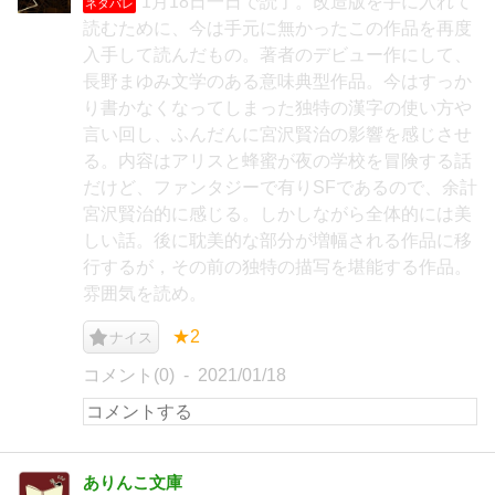
1月18日一日で読了。改造版を手に入れて
ネタバレ
読むために、今は手元に無かったこの作品を再度
入手して読んだもの。著者のデビュー作にして、
長野まゆみ文学のある意味典型作品。今はすっか
り書かなくなってしまった独特の漢字の使い方や
言い回し、ふんだんに宮沢賢治の影響を感じさせ
る。内容はアリスと蜂蜜が夜の学校を冒険する話
だけど、ファンタジーで有りSFであるので、余計
宮沢賢治的に感じる。しかしながら全体的には美
しい話。後に耽美的な部分が増幅される作品に移
行するが，その前の独特の描写を堪能する作品。
雰囲気を読め。
★2
ナイス
コメント(0)
2021/01/18
ありんこ文庫