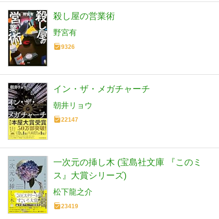
殺し屋の営業術
野宮有
9326
イン・ザ・メガチャーチ
朝井リョウ
22147
一次元の挿し木 (宝島社文庫 『このミ
ス』大賞シリーズ)
松下龍之介
23419