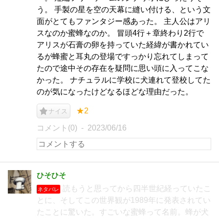
う。 手製の星を空の天幕に縫い付ける、という文
面がとてもファンタジー感あった。 主人公はアリ
スなのか蜜蜂なのか。 冒頭4行＋章終わり2行で
アリスが石膏の卵を持っていた経緯が書かれてい
るが蜂蜜と耳丸の登場ですっかり忘れてしまって
たので途中その存在を疑問に思い頭に入ってこな
かった。 ナチュラルに学校に犬連れて登校してた
のが気になったけどなるほどな理由だった。
★2
ナイス
コメント(0)
2023/06/16
ひそひそ
読もうと思ってから四半世紀経っていたこ
ネタバレ
とに、そしてこの世界観が1989年に発表されてい
たことに驚いた。すごいな蜜蜂って名前。蜂が犬