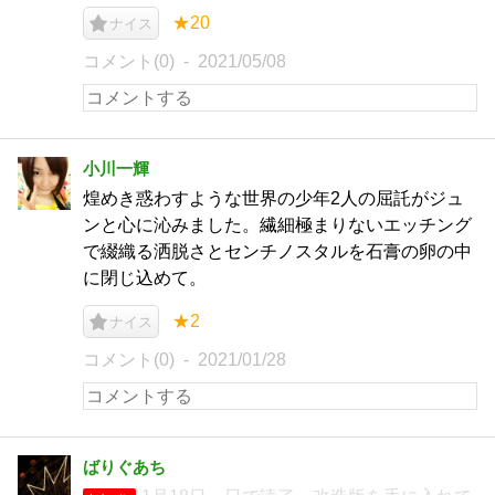
★20
ナイス
コメント(0)
2021/05/08
小川一輝
煌めき惑わすような世界の少年2人の屈託がジュ
ンと心に沁みました。繊細極まりないエッチング
で綴織る洒脱さとセンチノスタルを石膏の卵の中
に閉じ込めて。
★2
ナイス
コメント(0)
2021/01/28
ばりぐあち