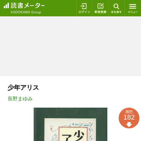
ログイン
新規登録
本を探
少年アリス
長野まゆみ
感想
182