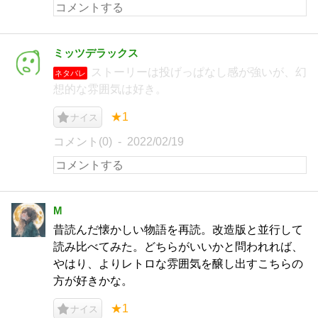
ミッツデラックス
ストーリーは投げっぱなし感が強いが、幻
ネタバレ
想的な雰囲気は好き。
★1
ナイス
コメント(0)
2022/02/19
M
昔読んだ懐かしい物語を再読。改造版と並行して
読み比べてみた。どちらがいいかと問われれば、
やはり、よりレトロな雰囲気を醸し出すこちらの
方が好きかな。
★1
ナイス