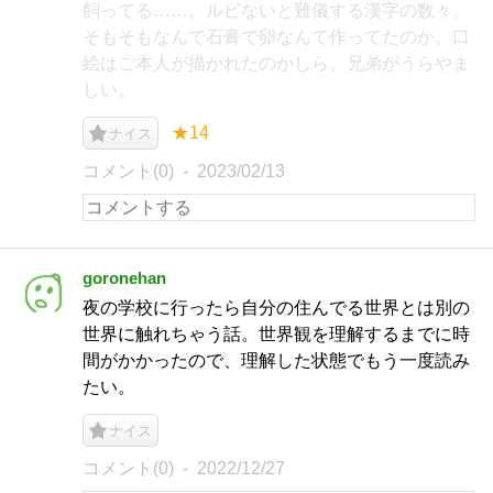
飼ってる……。ルビないと難儀する漢字の数々。
そもそもなんで石膏で卵なんて作ってたのか。口
絵はご本人が描かれたのかしら。兄弟がうらやま
しい。
★14
ナイス
コメント(0)
2023/02/13
goronehan
夜の学校に行ったら自分の住んでる世界とは別の
世界に触れちゃう話。世界観を理解するまでに時
間がかかったので、理解した状態でもう一度読み
たい。
ナイス
コメント(0)
2022/12/27