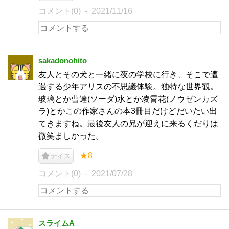
コメント(0)
2021/11/16
sakadonohito
友人とその犬と一緒に夜の学校に行き、そこで遭
遇する少年アリスの不思議体験。独特な世界観。
玻璃とか曹達(ソーダ)水とか凌霄花(ノウゼンカズ
ラ)とかこの作家さんの本3冊目だけどだいたい出
てきますね。最後友人の兄が迎えに来るくだりは
微笑ましかった。
★8
ナイス
コメント(0)
2021/07/28
スライムA