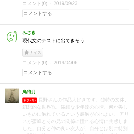
コメント(0)
2019/09/23
みさき
現代文のテストに出てきそう
ナイス
コメント(0)
2019/04/06
鳥待月
長野さんの作品大好きです。独特の文体、
ネタバレ
幻想的な世界観、繊細な少年達の心情。何か美し
いものに触れているという感触が心地よい。 アリ
スが蜜蜂とその兄の関係に憧れる心情に共感しま
した。自分と仲の良い友人が、自分とは別に特別