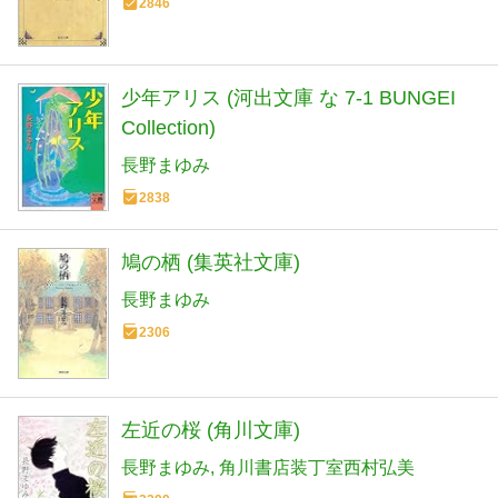
2846
少年アリス (河出文庫 な 7-1 BUNGEI
Collection)
長野まゆみ
2838
鳩の栖 (集英社文庫)
長野まゆみ
2306
左近の桜 (角川文庫)
長野まゆみ
角川書店装丁室西村弘美