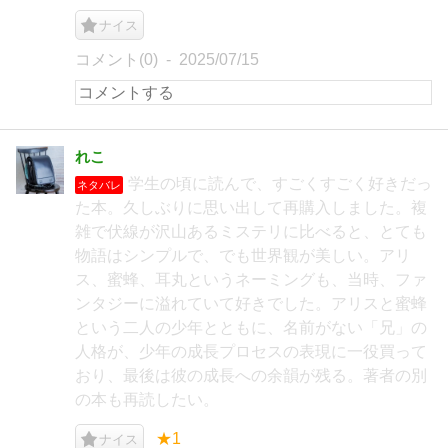
ナイス
コメント(0)
2025/07/15
れこ
学生の頃に読んで、すごくすごく好きだっ
ネタバレ
た本。久しぶりに思い出して再購入しました。複
雑で伏線が沢山あるミステリに比べると、とても
物語はシンプルで、でも世界観が美しい。アリ
ス、蜜蜂、耳丸というネーミングも、当時、ファ
ンタジーに溢れていて好きでした。アリスと蜜蜂
という二人の少年とともに、名前がない「兄」の
人格が、少年の成長プロセスの表現に一役買って
おり、最後は彼の成長への余韻が残る。著者の別
の本も再読したい。
★1
ナイス