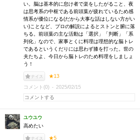
い。脳は基本的に怠け者で楽をしたがること、夜
は思考系の中枢である前頭葉が疲れているため感
情系が優位になる(だから大事な話はしない方がい
い)ことなど、プロの解説によるとストンと腑に落
ちる。前頭葉の主な活動は「選択」「判断」「系
列化」なので、家事とくに料理は理想的な脳トレ
であるというくだりには思わず膝を打った。世の
夫たちよ、今日から脳トレのため料理をしましょ
う！
★13
ナイス
コメント(0)
2025/02/15
ユウユウ
高めたい
★5
ナイス