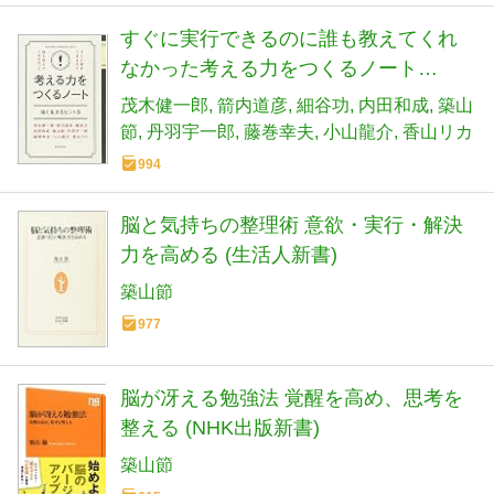
すぐに実行できるのに誰も教えてくれ
なかった考える力をつくるノート
(KEIO MCC Intelligence Series)
茂木健一郎
箭内道彦
細谷功
内田和成
築山
節
丹羽宇一郎
藤巻幸夫
小山龍介
香山リカ
994
脳と気持ちの整理術 意欲・実行・解決
力を高める (生活人新書)
築山節
977
脳が冴える勉強法 覚醒を高め、思考を
整える (NHK出版新書)
築山節