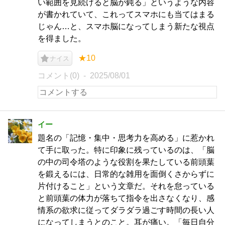
い範囲を見続けると脳が鈍る」というような内容
が書かれていて、これってスマホにも当てはまる
じゃん…と、スマホ脳になってしまう新たな視点
を得ました。
★10
ナイス
コメント(0)
2025/08/01
イー
題名の「記憶・集中・思考力を高める」に惹かれ
て手に取った。特に印象に残っているのは、「脳
の中の司令塔のような役割を果たしている前頭葉
を鍛えるには、日常的な雑用を面倒くさからずに
片付けること」という文章だ。それを怠っている
と前頭葉の体力が落ちて指令を出さなくなり、感
情系の欲求に従ってダラダラ過ごす時間の長い人
になってしまうとのこと。耳が痛い。「毎日自分