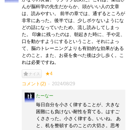
んが脳科学の先生だからか、頭がいい人の文章
は、読みやすい。 前半の章では、通ずるところが
非常にあった。後半では、少しボケないようにな
どの話になっていたため、流し読みしてしまっ
た。 印象に残ったのは、朝起きた時に、手や足、
口を動かすようにするということ。それによっ
て、脳のトレーニングよりも有効的な効果がある
とのこと。また、お昼を食べた後は少し歩く。こ
れは必要ですね。
★4
ナイス
コメント(2)
2024/08/29
たーなー
毎日自分を小さく律することが、大きな
困難にも負けない耐性を育てる。はすご
くささった。小さく律する。いいね。 あ
と、机を整頓するのことの大切さ。思考