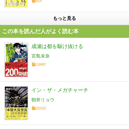
615
もっと見る
この本を読んだ人がよく読む本
成瀬は都を駆け抜ける
宮島未奈
12697
イン・ザ・メガチャーチ
朝井リョウ
22122