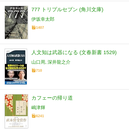
777 トリプルセブン (角川文庫)
伊坂幸太郎
1407
人文知は武器になる (文春新書 1529)
山口周
深井龍之介
710
カフェーの帰り道
嶋津輝
6241