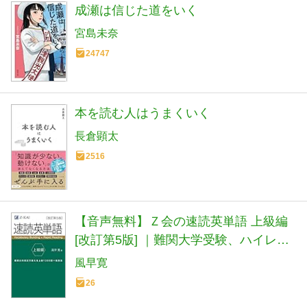
成瀬は信じた道をいく
宮島未奈
24747
本を読む人はうまくいく
長倉顕太
2516
【音声無料】Ｚ会の速読英単語 上級編
[改訂第5版] ｜難関大学受験、ハイレベ
ルな英語力強化に
風早寛
26