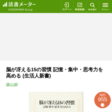
ログイン
新規登録
本を探
脳が冴える15の習慣 記憶・集中・思考力を
高める (生活人新書)
築山節
感想
955