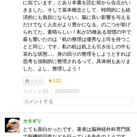
に似ています」とあり本書を読む前から合点がい
きました。そして基本概念として、時間的にも経
済的にも負担にならない。脳に良い影響を与える
だけでなく人生がより豊かになる。の二つが挙げ
られてた。素晴らしい！私が15種ある習慣の中で
最も響いたのは「机の整理は優秀な上司を持つこ
とと同じ」です。私の机は机上も引き出しの中も
哀れな状態…。身の回りの整理をしようとすれば
思考も強制的に整理されるって。具体例もありま
した。よし、整理しよう！
★122
ナイス
コメント(0)
2025/06/03
カタギリ
とても面白かったです。著者は脳神経外科専門医
で脳機能回復などを行っている先生のようです。