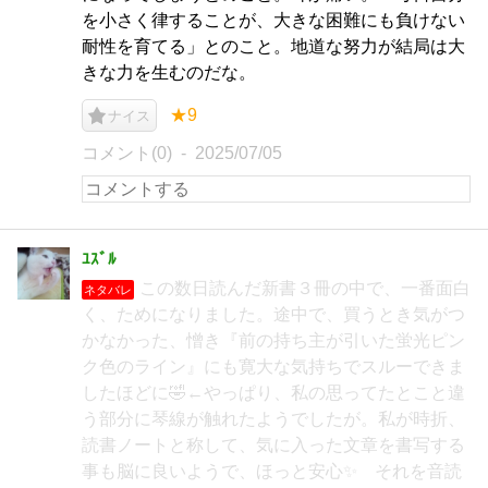
を小さく律することが、大きな困難にも負けない
耐性を育てる」とのこと。地道な努力が結局は大
きな力を生むのだな。
★9
ナイス
コメント(0)
2025/07/05
ﾕｽﾞﾙ
この数日読んだ新書３冊の中で、一番面白
ネタバレ
く、ためになりました。途中で、買うとき気がつ
かなかった、憎き『前の持ち主が引いた蛍光ピン
ク色のライン』にも寛大な気持ちでスルーできま
したほどに🤣←やっぱり、私の思ってたとこと違
う部分に琴線が触れたようでしたが。私が時折、
読書ノートと称して、気に入った文章を書写する
事も脳に良いようで、ほっと安心✨ それを音読