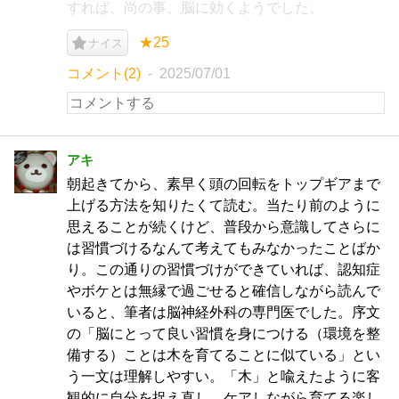
すれば、尚の事、脳に効くようでした。
★25
ナイス
コメント(2)
2025/07/01
アキ
朝起きてから、素早く頭の回転をトップギアまで
上げる方法を知りたくて読む。当たり前のように
思えることが続くけど、普段から意識してさらに
は習慣づけるなんて考えてもみなかったことばか
り。この通りの習慣づけができていれば、認知症
やボケとは無縁で過ごせると確信しながら読んで
いると、筆者は脳神経外科の専門医でした。序文
の「脳にとって良い習慣を身につける（環境を整
備する）ことは木を育てることに似ている」とい
う一文は理解しやすい。「木」と喩えたように客
観的に自分を捉え直し、ケアしながら育てる楽し