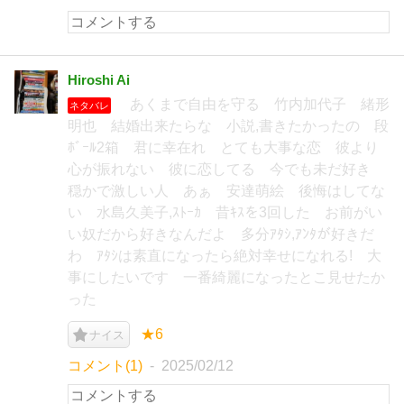
Hiroshi Ai
あくまで自由を守る 竹内加代子 緒形
ネタバレ
明也 結婚出来たらな 小説,書きたかったの 段
ﾎﾞｰﾙ2箱 君に幸在れ とても大事な恋 彼より
心が振れない 彼に恋してる 今でも未だ好き
穏かで激しい人 あぁ 安達萌絵 後悔はしてな
い 水島久美子,ｽﾄｰｶ 昔ｷｽを3回した お前がい
い奴だから好きなんだよ 多分ｱﾀｼ,ｱﾝﾀが好きだ
わ ｱﾀｼは素直になったら絶対幸せになれる! 大
事にしたいです 一番綺麗になったとこ見せたか
った
★6
ナイス
コメント(1)
2025/02/12