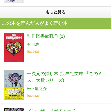
もっと見る
この本を読んだ人がよく読む本
別冊図書館戦争 (1)
有川浩
12636
一次元の挿し木 (宝島社文庫 『このミ
ス』大賞シリーズ)
松下龍之介
23430
イン・ザ・メガチャーチ