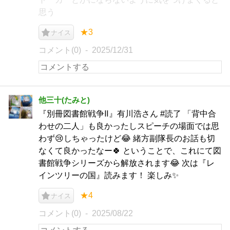
思う
★3
ナイス
コメント(0)
2025/12/31
他三十(たみと)
『別冊図書館戦争Ⅱ』有川浩さん #読了 「背中合
わせの二人」も良かったしスピーチの場面では思
わず😢しちゃったけど😂 緒方副隊長のお話も切
なくて良かったなー🍀 ということで、これにて図
書館戦争シリーズから解放されます😂 次は『レ
インツリーの国』読みます！ 楽しみ✨
★4
ナイス
コメント(0)
2025/08/22