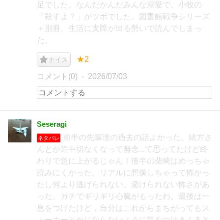
足でした。なんだかんだみんな溺愛で、小牧の
「殺すよ？」がツボでした。図書館戦争シリーズ
＋別冊、生活に支障が出る勢いで読んでしまっ
た。
★2
ナイス
コメント(0)
2026/07/03
Seseragi
前半の先輩達の過去の話よかった。緒方さ
ネタバレ
んとか途中切なくなって無念...て思ってたけど終
わりで急に上がるじゃん！後半の柴崎はめっちゃ
読みにくかった。リアルに想像しちゃって怖かっ
たし何より逃げられない、避けられない怖さがあ
った。ガチでギリギリ心臓がもったわ。最後は一
息をつけたけど，自分はこれからまちがってもス
トーカーとかにならないように気をつけまくると