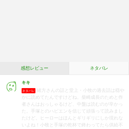
感想レビュー
ネタバレ
キキ
緒方さんの話と堂上・小牧の過去話は穏や
ネタバレ
かに読めてたんですけどね。柴崎成長のためと作
者さんはおっしゃるけど、中盤は読むのが辛かっ
た。手塚とのハピエンを信じて頑張って読みまし
たけど。ヒーローはほんとギリギリにしか現れな
いよね！小牧と手塚の乾杯で終わってたら供給不