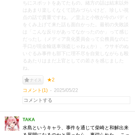
ちにスポットをあてたもの。緒方の話は結末以外
はあまり楽しくなくて読みづらいけど、珍しい視
点の話で貴重ですね。／堂上と小牧が今のバディ
をくみ上げて来た話も面白かった。最初の失敗談
は「こんな反りがあってなかったのか」って感じ
だったし（メディア良化委員会って公務員なのに
手口が現金輸送車強盗じゃねぇか）、ウサギのぬ
いぐるみ事件も部下に理不尽を自覚しながらも殴
るあたりはまだ上官としての若さを感じました
ね。
★2
ナイス
コメント(1)
2025/05/22
TAKA
水島というキャラ、事件を通じて柴崎と和解出来
る展開になるのかと思ったら、裏切られた。 こっ