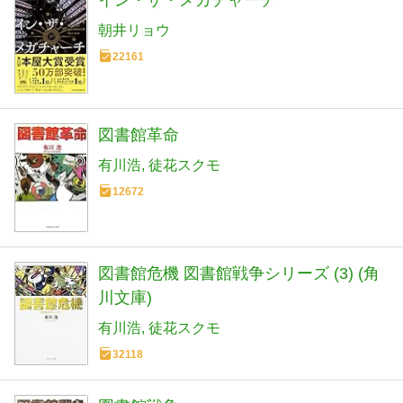
朝井リョウ
22161
図書館革命
有川浩
徒花スクモ
12672
図書館危機 図書館戦争シリーズ (3) (角
川文庫)
有川浩
徒花スクモ
32118