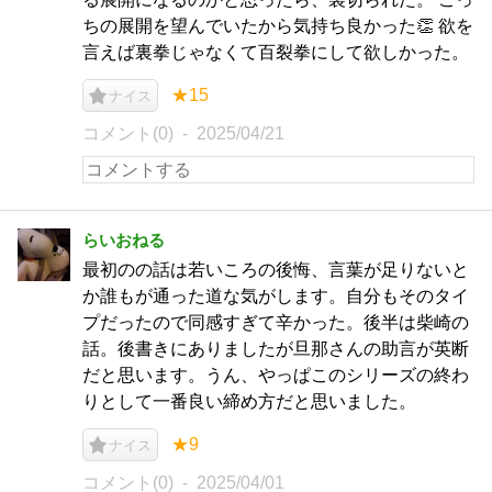
ちの展開を望んでいたから気持ち良かった👏 欲を
言えば裏拳じゃなくて百裂拳にして欲しかった。
★15
ナイス
コメント(0)
2025/04/21
らいおねる
最初のの話は若いころの後悔、言葉が足りないと
か誰もが通った道な気がします。自分もそのタイ
プだったので同感すぎて辛かった。後半は柴崎の
話。後書きにありましたが旦那さんの助言が英断
だと思います。うん、やっぱこのシリーズの終わ
りとして一番良い締め方だと思いました。
★9
ナイス
コメント(0)
2025/04/01