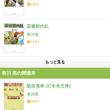
12672
図書館内乱
有川浩
13114
もっと見る
有川 浩の関連本
阪急電車 (幻冬舎文庫)
有川浩
79207