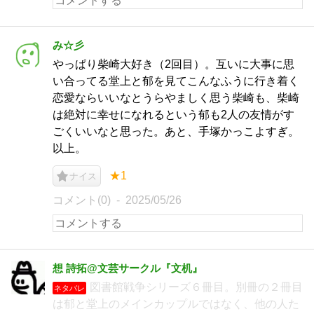
み☆彡
やっぱり柴崎大好き（2回目）。互いに大事に思
い合ってる堂上と郁を見てこんなふうに行き着く
恋愛ならいいなとうらやましく思う柴崎も、柴崎
は絶対に幸せになれるという郁も2人の友情がす
ごくいいなと思った。あと、手塚かっこよすぎ。
以上。
★1
ナイス
コメント(0)
2025/05/26
想 詩拓@文芸サークル『文机』
図書館戦争シリーズ６冊目。別冊の２冊目
ネタバレ
は郁と堂上のメインカップルではなく、他の人た