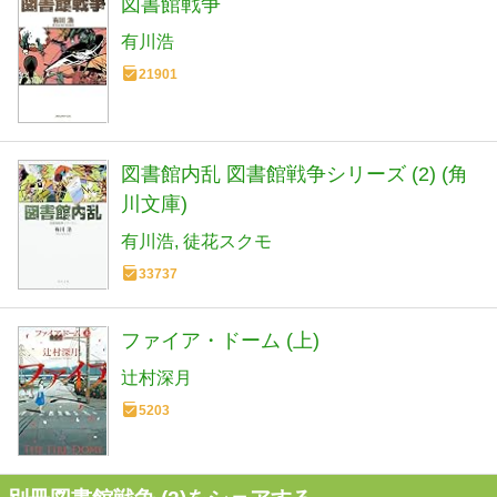
図書館戦争
有川浩
21901
図書館内乱 図書館戦争シリーズ (2) (角
川文庫)
有川浩
徒花スクモ
33737
ファイア・ドーム (上)
辻村深月
5203