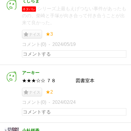
てしらま
シリーズ上最もえげつない事件があったも
ネタバレ
のの、柴崎と手塚が向き合って付き合うことが出
来て良かった。
★3
ナイス
コメント(0)
2024/05/19
アーキー
★★★☆☆ ７８ 図書室本
★2
ナイス
コメント(0)
2024/02/24
小杜桜香