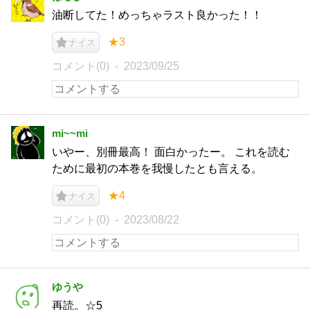
油断してた！めっちゃラスト良かった！！
★3
ナイス
コメント(0)
2023/09/25
mi~~mi
いやー、別冊最高！ 面白かったー。 これを読む
ために最初の本巻を我慢したとも言える。
★4
ナイス
コメント(0)
2023/08/22
ゆうや
再読。☆5