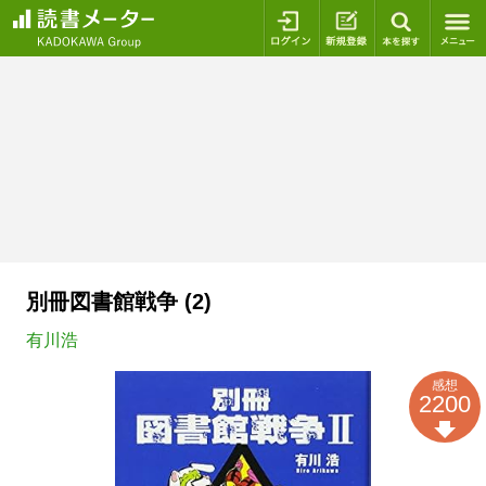
ログイン
新規登録
本を探
別冊図書館戦争 (2)
有川浩
感想
2200