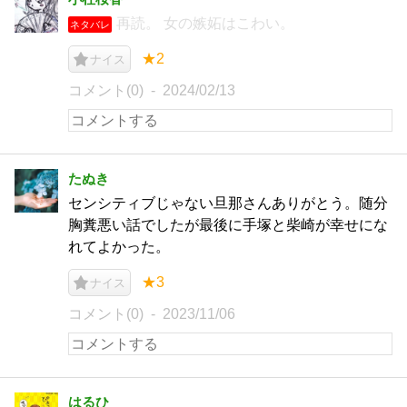
再読。 女の嫉妬はこわい。
ネタバレ
★2
ナイス
コメント(0)
2024/02/13
たぬき
センシティブじゃない旦那さんありがとう。随分
胸糞悪い話でしたが最後に手塚と柴崎が幸せにな
れてよかった。
★3
ナイス
コメント(0)
2023/11/06
はるひ