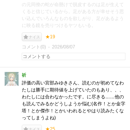
の元同僚の蛇が命懸けで脱皮するのは足が生えて
くると信じているから。足がある方が幸せそう思
い込んでいろんなものを欲しがり、足があるよう
に映る鏡を売りつけるヤツもいる。
★19
ナイス
コメント(0)
2026/08/07
祈
評価の高い宮部みゆきさん、読むのが初めてなわ
たしは勝手に期待値を上げていたのもあり、、、
わたしには合わなかったです。に尽きる……他の
も読んでみるかどうしようか悩む(名作！とか金字
塔！とか傑作！とかいわれるとやはり読みたくな
ってしまうよね)
★25
ナイス