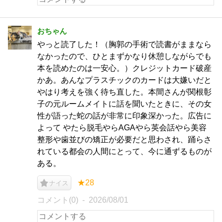
おちゃん
やっと読了した！（胸郭の手術で読書がままなら
なかったので、ひとまずかなり休憩しながらでも
本を読めたのは一安心。）クレジットカード破産
かあ。あんなプラスチックのカードは大嫌いだと
やはり考えを強く待ち直した。本間さんが関根彰
子の元ルームメイトに話を聞いたときに、その女
性が語った蛇の話が非常に印象深かった。広告に
よって やたら脱毛やらAGAやら英会話やら美容
整形や歯並びの矯正が必要だと思わされ、踊らさ
れている都会の人間にとって、今に通ずるものが
ある。
★28
ナイス
コメント(0)
2026/08/01