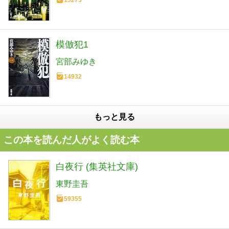
15275
模倣犯1
宮部みゆき
14932
もっと見る
この本を読んだ人がよく読む本
白夜行 (集英社文庫)
東野圭吾
59355