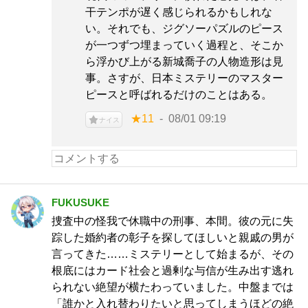
干テンポが遅く感じられるかもしれな
い。それでも、ジグソーパズルのピース
が一つずつ埋まっていく過程と、そこか
ら浮かび上がる新城喬子の人物造形は見
事。さすが、日本ミステリーのマスター
ピースと呼ばれるだけのことはある。
★11
08/01 09:19
ナイス
FUKUSUKE
捜査中の怪我で休職中の刑事、本間。彼の元に失
踪した婚約者の彰子を探してほしいと親戚の男が
言ってきた……ミステリーとして始まるが、その
根底にはカード社会と過剰な与信が生み出す逃れ
られない絶望が横たわっていました。中盤までは
「誰かと入れ替わりたいと思ってしまうほどの絶