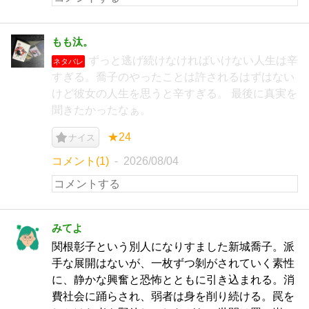
もも汰。
ずっと逃げ続けなければいけない人生は辛
ネタバレ
すぎる。喬子のやったことは許されるはずはない
けど彼女の人生を思うと辛すぎる。 最後に真実を
聞きたかったなぁ。
★24
ナイス
コメント(1)
2026/08/04
みてよ
関根彰子という別人になりすました新城喬子。派
手な展開はないが、一枚ずつ剝がされていく素性
に、静かな興奮と恐怖とともに引き込まれる。消
費社会に踊らされ、弱者は身を削り続ける。罠を