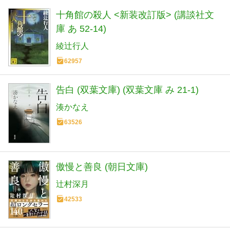
十角館の殺人 <新装改訂版> (講談社文
庫 あ 52-14)
綾辻行人
62957
告白 (双葉文庫) (双葉文庫 み 21-1)
湊かなえ
63526
傲慢と善良 (朝日文庫)
辻村深月
42533