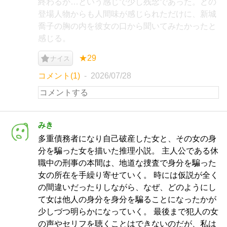
終わるか…という感じで少し残念であった。どの
登場人物からも人間味が感じられただけに、新城
喬子の胸の内を彼女の口から聞いてみたかったと
感じる。
★29
ナイス
コメント(1)
2026/07/28
みき
多重債務者になり自己破産した女と、その女の身
分を騙った女を描いた推理小説。 主人公である休
職中の刑事の本間は、地道な捜査で身分を騙った
女の所在を手繰り寄せていく。 時には仮説が全く
の間違いだったりしながら、なぜ、どのようにし
て女は他人の身分を身分を騙ることになったかが
少しづつ明らかになっていく。 最後まで犯人の女
の声やセリフを聴くことはできないのだが、私は