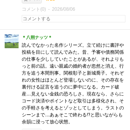
コメント(0)
2026/08/06
＊八朔ナッツ＊
読んでなかった名作シリーズ。立て続けに書評や
投稿を目にして読んでみた。昔、予審や債務関係
の仕事を少ししていたことがあるが、それよりも
っと前の話。遠い親戚の婚約者が忽然と消え、行
方を追う本間刑事。関根彰子と新城喬子。それぞ
れの女性はほとんど登場しないのに、その存在を
裏付ける証言を追うのに夢中になる。カード破
産…見えない金銭の恐ろしさ。現在なら、さらに
コード決済やポイントなど取引は多様化され、そ
の手軽さを考えるとゾッとしてしまう。ラストの
シーンまで…あぁそこで終わる⁉︎と思いながらも
余韻に浸って放心状態。