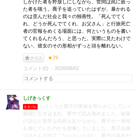
しかけた者を野放しにしながら、世間は罠に嵌っ
た者を嗤う。喬子を追っていたはずが、暴かれる
のは歪んだ社会と我々の独善性。「死んでてく
れ、どうか死んでてくれ、お父さん」と行旅死亡
者の官報をめくる場面には、何というものを書い
てくれるんだろう、と思った。実際に見たわけで
ない、彼女のその形相がずっと頭を離れない。
★29
ナイス
コメント(0)
2026/08/02
しげきっくす
じりじりと喬子の実体を明らかにしていく
ネタバレ
展開に引き込まれ、夢中で読み進めました。破産
の話など初耳な内容もありながら、喬子が一体何
を感じていたのかを想像していました。喬子自身
はほとんど出てこないというのに、喬子の存在が