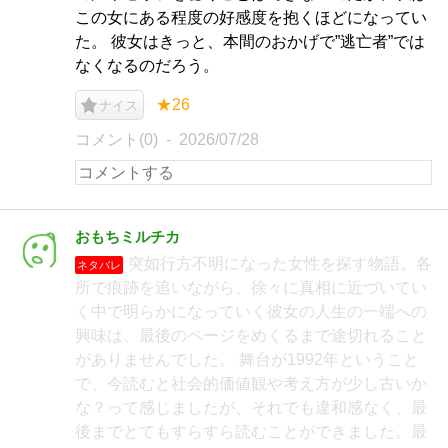
この女にある程度の好感度を抱くほどになってい
た。 彼女はきっと、本間のおかげで”逃亡者”では
なくなるのだろう。
★26
ナイス
コメント(0)
2026/07/28
おもちミルチカ
突如行方不明になった女性を探す物語。各
ネタバレ
所で痕跡を追いながら、徐々に真相に近づいてい
く中で明らかになっていく彼女の人生の一端への
興味は、最後のページをめくるまで途切れること
がありませんでした。 舞台が1992年ということ
で、今読むと社会的価値観や考え方が少し古いか
な？って感じましたが、それでも違和感なく、最
後までとてもすらすら読むことができました。最