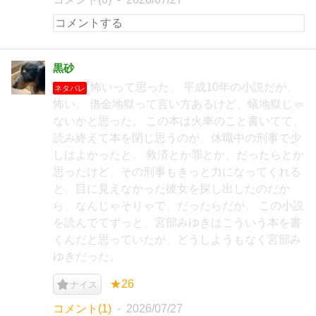
黒砂
怖いって思った。 平成10年の小説だが、
ネタバレ
怖い。 借金地獄って言い方あるけど、蟻地獄じゃ
ないかと思った。 この本は火車のこと書いてて、
読み終えて本を閉じ思うのが、休職中の刑事で少
しはよかったと。 救済とか罪とか、だったらとか
思ったけど、その刑事もきっと力になってくれる
と。目に見えなかった彼女を探し出したのだか
ら、なんじゃそりゃで、だったらだが。 この小説
を読んでてずっと、宮部みゆきはこういう本を書
くんだと思っていたが、どうしようもなく宮部み
ゆきだった。
★26
ナイス
コメント(1)
2026/07/27