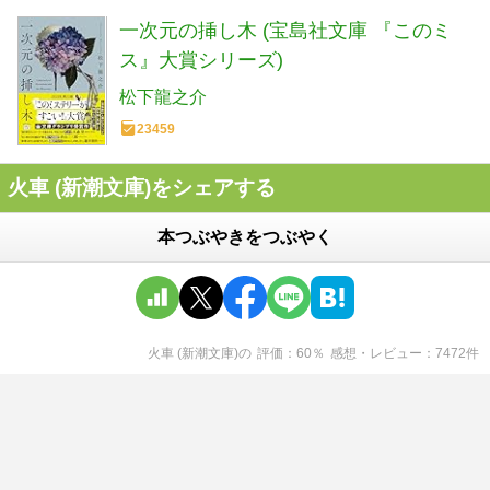
一次元の挿し木 (宝島社文庫 『このミ
ス』大賞シリーズ)
松下龍之介
23459
火車 (新潮文庫)をシェアする
本つぶやきをつぶやく
火車 (新潮文庫)
の
評価
60
％
感想・レビュー
7472
件