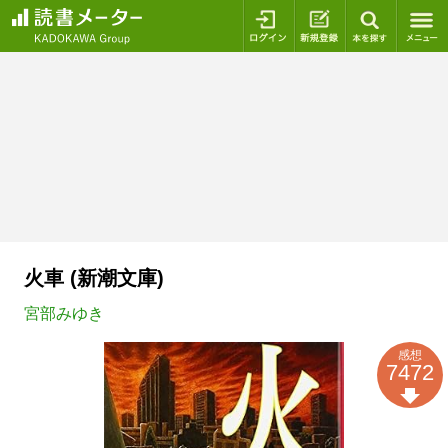
ログイン
新規登録
本を探
火車 (新潮文庫)
宮部みゆき
感想
7472