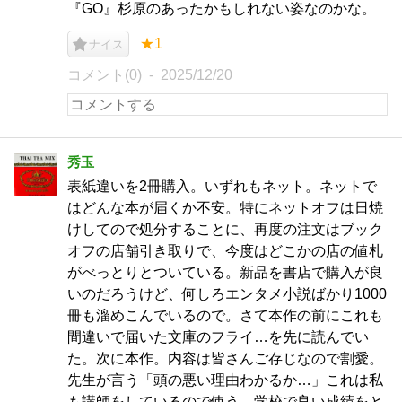
『GO』杉原のあったかもしれない姿なのかな。
★1
ナイス
コメント(0)
2025/12/20
秀玉
表紙違いを2冊購入。いずれもネット。ネットで
はどんな本が届くか不安。特にネットオフは日焼
けしてので処分することに、再度の注文はブック
オフの店舗引き取りで、今度はどこかの店の値札
がべっとりとついている。新品を書店で購入が良
いのだろうけど、何しろエンタメ小説ばかり1000
冊も溜めこんでいるので。さて本作の前にこれも
間違いで届いた文庫のフライ…を先に読んでい
た。次に本作。内容は皆さんご存じなので割愛。
先生が言う「頭の悪い理由わかるか…」これは私
も講師をしているので使う。学校で良い成績をと