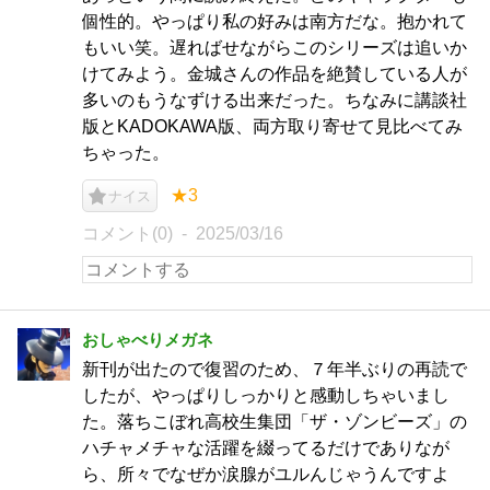
個性的。やっぱり私の好みは南方だな。抱かれて
もいい笑。遅ればせながらこのシリーズは追いか
けてみよう。金城さんの作品を絶賛している人が
多いのもうなずける出来だった。ちなみに講談社
版とKADOKAWA版、両方取り寄せて見比べてみ
ちゃった。
★3
ナイス
コメント(0)
2025/03/16
おしゃべりメガネ
新刊が出たので復習のため、７年半ぶりの再読で
したが、やっぱりしっかりと感動しちゃいまし
た。落ちこぼれ高校生集団「ザ・ゾンビーズ」の
ハチャメチャな活躍を綴ってるだけでありなが
ら、所々でなぜか涙腺がユルんじゃうんですよ