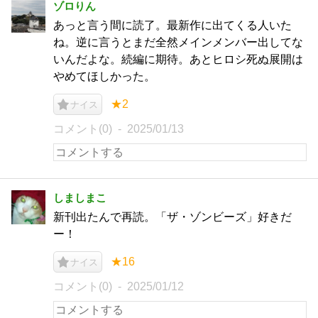
ゾロりん
あっと言う間に読了。最新作に出てくる人いた
ね。逆に言うとまだ全然メインメンバー出してな
いんだよな。続編に期待。あとヒロシ死ぬ展開は
やめてほしかった。
★2
ナイス
コメント(0)
2025/01/13
しましまこ
新刊出たんで再読。「ザ・ゾンビーズ」好きだ
ー！
★16
ナイス
コメント(0)
2025/01/12