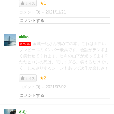
★1
ナイス
コメント(0)
2021/11/21
akiko
金城一紀さん初めての本。これは面白い！
ネタバレ
ゾンビーズのメンバー最高です。会話がテンポよ
く笑わせてくれます。ヒキの山下が光ってます⁉︎
ただヒロシの死は、悲しすぎる。笑えるだけでな
く、しんみりするシーンもあって次作が楽しみ！
★2
ナイス
コメント(0)
2021/07/02
れむ