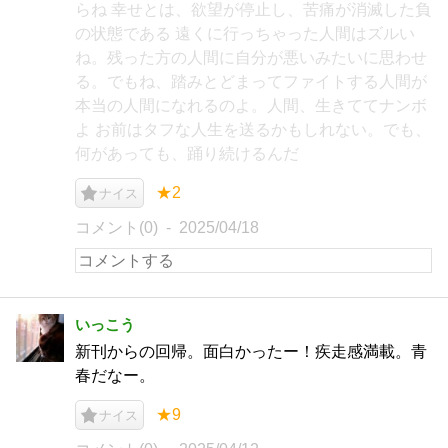
らね 幸せとは、欲望が停止し、苦痛が消滅した負
の状態である 遠くに行っちゃった人間はズルい
ね。残った方の人間に自分が悪いみたいに思わせ
る。でもね、踏みとどまってファイトする人間が
本当の人間になれるのよ。人間、生きててナンボ
よ お前はタフな人生を送るかもしれない。でも、
何があっても、踊り続けるんだ
★2
ナイス
コメント(0)
2025/04/18
いっこう
新刊からの回帰。面白かったー！疾走感満載。青
春だなー。
★9
ナイス