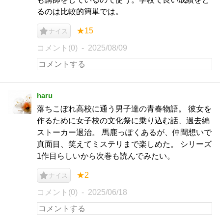
るのは比較的簡単では。
★15
ナイス
コメント(0)
2025/08/09
haru
落ちこぼれ高校に通う男子達の青春物語。 彼女を
作るために女子校の文化祭に乗り込む話、過去編
ストーカー退治。 馬鹿っぽくあるが、仲間想いで
真面目、笑えてミステリまで楽しめた。 シリーズ
1作目らしいから次巻も読んでみたい。
★2
ナイス
コメント(0)
2025/06/18