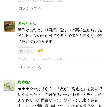
コメント(0)
2025/04/12
きっちゃん
新刊が出たと知り再読。愛すべき高校生たち。最
初にヒロシの死が出てくるので何とも言えない読
了感。次も読みます。
★9
ナイス
コメント(0)
2025/03/24
榎本径*
★★★☆☆おそらく、「友が、消えた」を読んで
いなかったら、ご縁が無かった小説だと思う。読
んで良かった面白かった。話がテンポ良く進み、
あっという間に読み終えた。どのキャラクターも