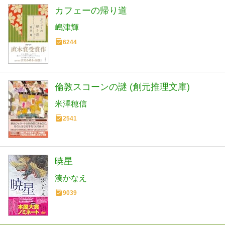
カフェーの帰り道
嶋津輝
6244
倫敦スコーンの謎 (創元推理文庫)
米澤穂信
2541
暁星
湊かなえ
9039