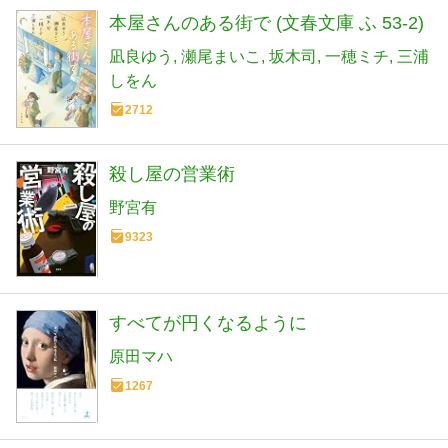
本屋さんのある街で (文春文庫 ふ 53-2)
凪良ゆう
瀬尾まいこ
坂木司
一穂ミチ
三浦
しをん
2712
殺し屋の営業術
野宮有
9323
すべてが円くなるように
原田マハ
1267