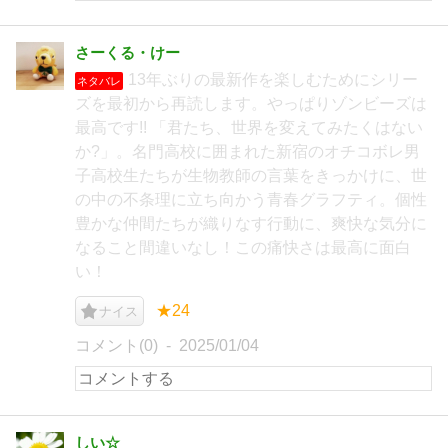
さーくる・けー
13年ぶりの最新作を楽しむためにシリー
ネタバレ
ズを最初から再読します。やっぱりゾンビーズは
最高です!! 「君たち、世界を変えてみたくはない
か?」。名門高校に囲まれた新宿のオチコボレ男
子高校生たちが生物教師の言葉をきっかけに、世
の中の不条理に立ち向かう青春グラフティ。個性
豊かな仲間たちが織りなす行動に、爽快な気分に
なること間違いなし！この痛快さは最高に面白
い！
★24
ナイス
コメント(0)
2025/01/04
しい☆