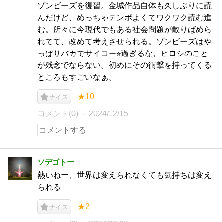
ゾンビーズを復習。金城作品自体も久しぶりに読
んだけど、めっちゃテンポよくてワクワク読む進
む。所々に今現代でもある社会問題が散りばめら
れてて、改めて考えさせられる。ゾンビーズはや
っぱりバカでサイコー⭐︎過ぎるな。ヒロシのこと
が残念でならない。初めにその衝撃を持ってくる
ところもすごいなぁ。
★10
ナイス
コメント(0)
2024/12/15
ソデゴトー
熱いねー、世界は変えられなくても気持ちは変え
られる
★2
ナイス