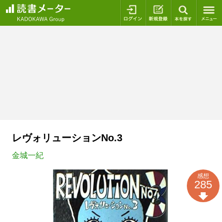
ログイン
新規登録
本を探
レヴォリューションNo.3
金城一紀
感想
285