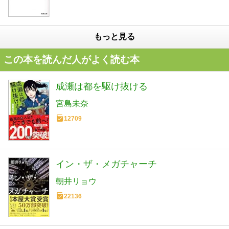
もっと見る
この本を読んだ人がよく読む本
成瀬は都を駆け抜ける
宮島未奈
12709
イン・ザ・メガチャーチ
朝井リョウ
22136