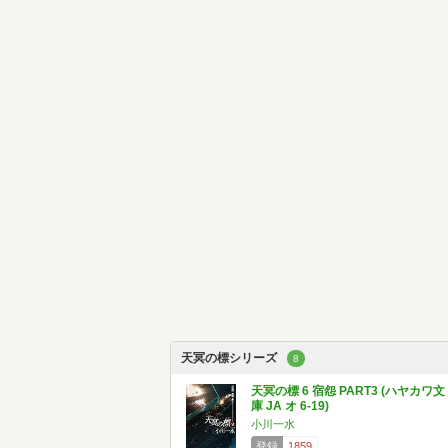
天冥の標シリーズ
8
天冥の標 6 宿怨 PART3 (ハヤカワ文
庫 JA オ 6-19)
小川一水
登録
1859