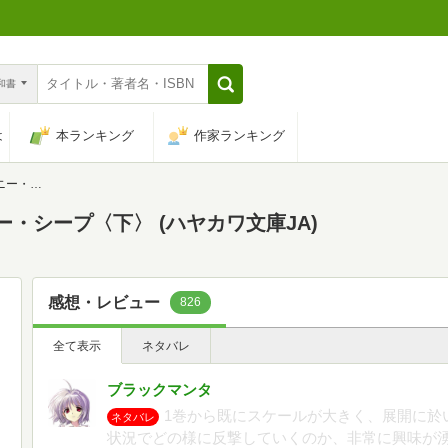
n和書
は
本ランキング
作家ランキング
ワ文庫JA)
・シープ〈下〉 (ハヤカワ文庫JA)
感想・レビュー
826
全て表示
ネタバレ
ブラックマンタ
1巻から既にスケールが大きく、展開に於
ネタバレ
状況でどの様に反撃していくのか、非常に興味が湧