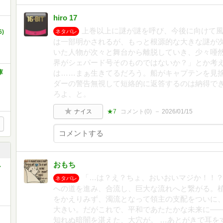
hiro 17
き
上巻以上に謎が謎を呼び、今後に向けて
)
ネタバレ
は一部明かされるが、もっと根源的な大きな謎が次
いた人物が次々と舞台から離脱していき、少々唖
界がシェパード号そのものではないか？」とか考
庫
は……まぁ生きてるだろう。船がキャプテンを見
ダーの警告無視して短絡的に返答するのは納得で
ろよ、と。
ナイス
★7
コメント(
0
)
2026/01/15
おもち
シ
「…は？え？ちょ、おいおいマジか！！？
ネタバレ
への道を進み、合流し、巨大な流れへと繋がる。
をかえりみず、濁流となって領主の支配をついに
大きい。だがこれで、平和であたたかな未来に―
知れぬ暗闇を湛えた、大穴が。 …あとがきで耳を