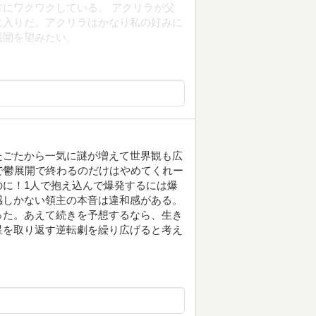
にワクワクしている。 アクリラが父
に入りだ。アクリラはかなり私の好みに
展開を望みたい。
たごたから一気に謎が増えて世界観も広
で鬱展開で終わるのだけはやめてくれー
に！1人で抱え込んで爆発するには爆
感しかない領主の本音は違和感がある。
った。あえて続きを予想するなら、生き
星を取り返す逆転劇を繰り広げると考え