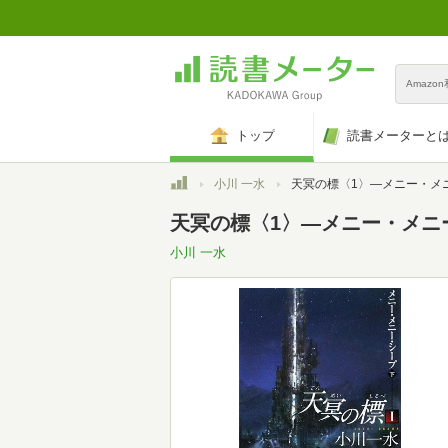
Amazo
トップ
読書メーターと
トップ
小川 一水
天冥の標〈1〉―メニー・メニー・シープ〈下〉 (ハヤカ
天冥の標〈1〉―メニー・メニー
小川 一水