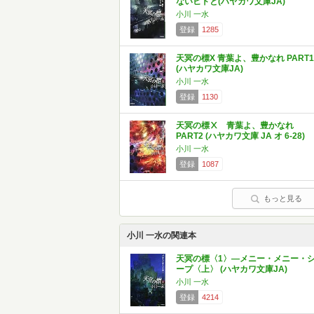
ないヒトと(ハヤカワ文庫JA)
小川 一水
登録
1285
天冥の標X 青葉よ、豊かなれ PART1
(ハヤカワ文庫JA)
小川 一水
登録
1130
天冥の標Ⅹ 青葉よ、豊かなれ
PART2 (ハヤカワ文庫 JA オ 6-28)
小川 一水
登録
1087
もっと見る
小川 一水の関連本
天冥の標〈1〉―メニー・メニー・
ープ〈上〉 (ハヤカワ文庫JA)
小川 一水
登録
4214