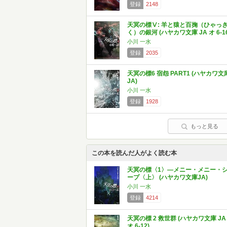
登録
2148
天冥の標Ⅴ: 羊と猿と百掬（ひゃっ
く）の銀河 (ハヤカワ文庫 JA オ 6-16
小川 一水
登録
2035
天冥の標6 宿怨 PART1 (ハヤカワ文
JA)
小川 一水
登録
1928
もっと見る
この本を読んだ人がよく読む本
天冥の標〈1〉―メニー・メニー・
ープ〈上〉 (ハヤカワ文庫JA)
小川 一水
登録
4214
天冥の標 2 救世群 (ハヤカワ文庫 JA
オ 6-12)