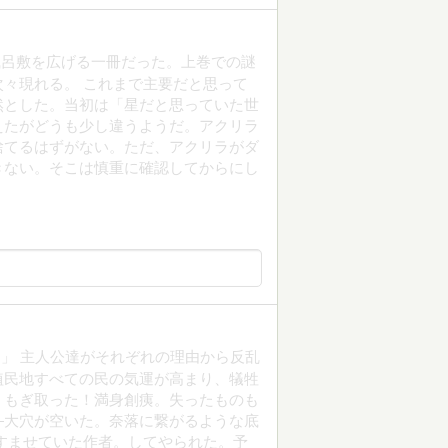
風呂敷を広げる一冊だった。上巻での謎
々現れる。 これまで主要だと思って
然とした。当初は「星だと思っていた世
えたがどうも少し違うようだ。アクリラ
捨てるはずがない。ただ、アクリラがダ
きない。そこは慎重に確認してからにし
」 主人公達がそれぞれの理由から反乱
植民地すべての民の気運が高まり、犠牲
、もぎ取った！満身創痍。失ったものも
―大穴が空いた。奈落に繋がるような底
すませていた作者。してやられた。予