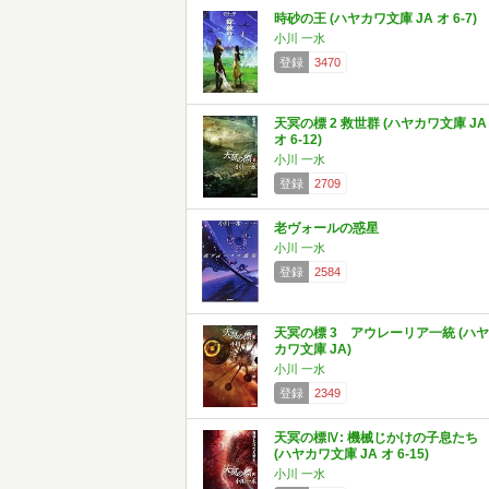
時砂の王 (ハヤカワ文庫 JA オ 6-7)
小川 一水
登録
3470
天冥の標 2 救世群 (ハヤカワ文庫 JA
オ 6-12)
小川 一水
登録
2709
老ヴォールの惑星
小川 一水
登録
2584
天冥の標 3 アウレーリア一統 (ハヤ
カワ文庫 JA)
小川 一水
登録
2349
天冥の標Ⅳ: 機械じかけの子息たち
(ハヤカワ文庫 JA オ 6-15)
小川 一水