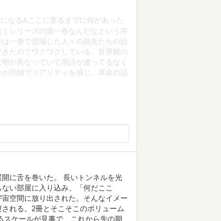
になる&ここに至るまでに何があった
続くシリーズの第一巻なんだなという序
巻は一巻で登場した人々の祖先たちの話
できたのでワクワクしている。世界観の
文明が異なっていて用語が違ってるなく
みが詳細でリアリティを感じ、革命の話
開に舌を巻いた。 長いトンネルを光
もない部屋に入り込み、「何だここ
宇宙空間に放り出された。そんなイメー
される。2冊とそこそこのボリューム
るスケールが見事で、これから先の期