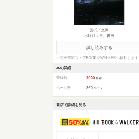
形式：文庫
出版社：早川書房
試し読みする
※電子書籍ストアBOOK☆WALKERへ移動します
本の詳細
登録数
3000
登録
ページ数
360
ページ
書店で詳細を見る