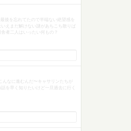
。最後を忘れてたので半端ない絶望感を
はいえまだ解けない謎があちこち散りば
田舎者二人はいったい何もの？
こんなに進むんだ〜キャサリンたちが
の話を早く知りたいけど一旦過去に行く