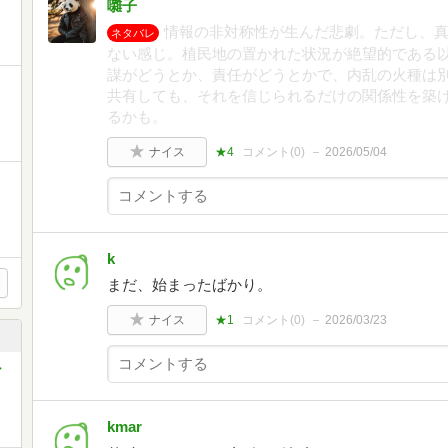
囃子
情報の非対称性が生んだ悲劇。ただし、
ネタバレ
ない感じ。植民地の置かれた状況が絶望的である
謀がどうとか、責任がどうとかで、内乱の火種は
共有しても、それを信じられるだけの関係性を築
るかも。
ナイス
★4
コメント(
0
)
2026/05/04
k
まだ、始まったばかり。
ナイス
★1
コメント(
0
)
2026/03/23
シ
kmar