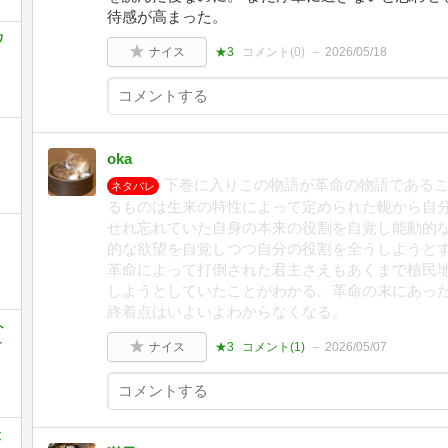
待感が高まった。
ワ
ナイス
★3
コメント(
0
)
2026/05/18
oka
下巻に入りこの物語が革命の物語である
ネタバレ
るものは生来の特性によって定められた軛から自
せれ忘れていた自身の本来の役割を自覚し能動的
的な欲望を自覚しつつ自分の役割を全うしようと
革命によって打倒された君主さえもあくまで植民
しようとしていたことがわかる。革命の末にあっ
終着点はいよいよわからなくなる。
ト
-
ナイス
★3
コメント(
1
)
2026/05/07
と