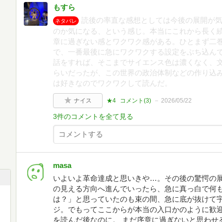
もすら
読後の率直な感想としては今後の展開が気
ネタバレ
のか気になる、という感じ。本当にこれから長く
章に過ぎない感とワクワク感がある。ひとまず二
で、一番最後に急にワクワクする設定をぶち込ん
話をすれば、そこまでサイエンス色は濃くなく、
らいだったが、この世界の政治体制などの作り込
は好きなのでワクワクして読んだ。
ナイス
★4
コメント(
3
)
2026/05/22
3件のコメントを全て見る
masa
いよいよ革命達成と思いきや…。その後の驚愕の展
の見える方向へ進んでいったら、急に真っ白で何
は？」と思っていたのも束の間、急に底が抜けて
ジ。でもってここからが本当の入口かのように歓迎
を読んだ後なのに。 まだ序章に過ぎないと思わせ