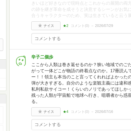
きいほど好きなので現時点とこれからの展開の両方
の跡を継ぎ革命を成そうと決意するシーンがお気
合うキャラクターのため、実は生きていると云う
ナイス
★2
コメント(
0
)
2026/07/29
辛子二個歩
ここから人類は巻き返せるのか？狭い地域でのご
がって一体どこが物語の終着点なのか。17冊読ん
ー！！領主も本当のこと言ってくれればよかったの
弾が大きすぎる。自分のような楽観主義には違和
私利私欲サイコー！くらいのノリであってほしか
残った人類が宇宙船で地球へ行き、咀嚼者から惑
る。
ナイス
★4
コメント(
0
)
2026/07/16