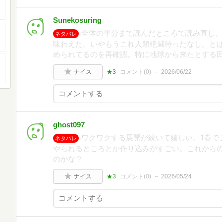
Sunekosuring
全体の半分まで読んだところで読み直し
ネタバレ
味わえた。いやもうこれ人類絶滅待ったなし。と
められてるのを再確認。特に地球から来たとする
ナイス
★3
コメント(
0
)
2026/06/22
ghost097
ワクワクする展開が続いて嬉しい。1巻で
ネタバレ
やられるところとか作り込みがすごい。これから
のかな？
ナイス
★3
コメント(
0
)
2026/05/24