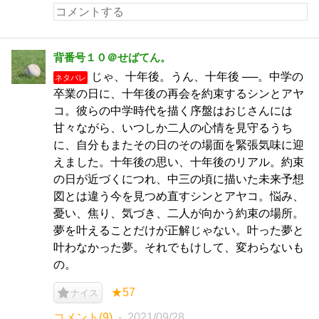
背番号１０＠せばてん。
じゃ、十年後。うん、十年後 ──。中学の
ネタバレ
卒業の日に、十年後の再会を約束するシンとアヤ
コ。彼らの中学時代を描く序盤はおじさんには
甘々ながら、いつしか二人の心情を見守るうち
に、自分もまたその日のその場面を緊張気味に迎
えました。十年後の思い、十年後のリアル。約束
の日が近づくにつれ、中三の頃に描いた未来予想
図とは違う今を見つめ直すシンとアヤコ。悩み、
憂い、焦り、気づき、二人が向かう約束の場所。
夢を叶えることだけが正解じゃない。叶った夢と
叶わなかった夢。それでもけして、変わらないも
の。
★57
ナイス
コメント(9)
2021/09/28