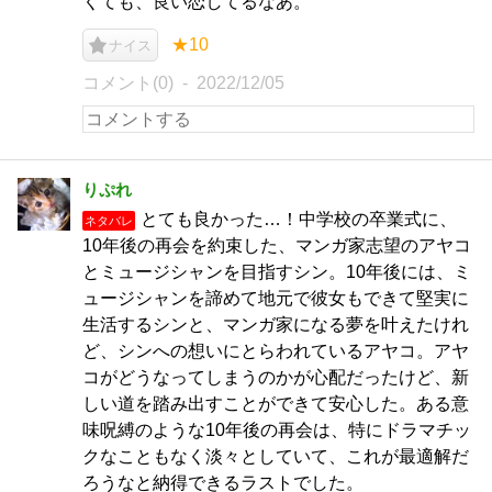
くても、良い恋してるなあ。
★10
ナイス
コメント(0)
2022/12/05
りぷれ
とても良かった…！中学校の卒業式に、
ネタバレ
10年後の再会を約束した、マンガ家志望のアヤコ
とミュージシャンを目指すシン。10年後には、ミ
ュージシャンを諦めて地元で彼女もできて堅実に
生活するシンと、マンガ家になる夢を叶えたけれ
ど、シンへの想いにとらわれているアヤコ。アヤ
コがどうなってしまうのかが心配だったけど、新
しい道を踏み出すことができて安心した。ある意
味呪縛のような10年後の再会は、特にドラマチッ
クなこともなく淡々としていて、これが最適解だ
ろうなと納得できるラストでした。