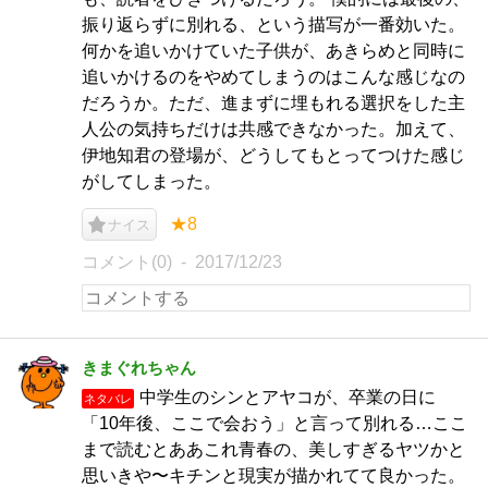
振り返らずに別れる、という描写が一番効いた。
何かを追いかけていた子供が、あきらめと同時に
追いかけるのをやめてしまうのはこんな感じなの
だろうか。ただ、進まずに埋もれる選択をした主
人公の気持ちだけは共感できなかった。加えて、
伊地知君の登場が、どうしてもとってつけた感じ
がしてしまった。
★8
ナイス
コメント(0)
2017/12/23
きまぐれちゃん
中学生のシンとアヤコが、卒業の日に
ネタバレ
「10年後、ここで会おう」と言って別れる…ここ
まで読むとああこれ青春の、美しすぎるヤツかと
思いきや〜キチンと現実が描かれてて良かった。