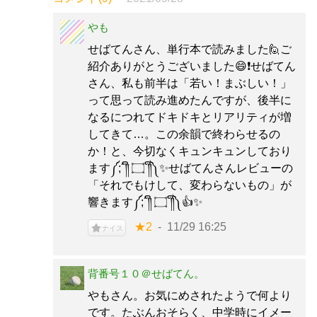
やも
せばてんさん、単行本で読みました🙋ご
紹介ありがとうございました😄❗せばてん
さん、私も前半は「若い！まぶしい！」
って思って読み進めたんですが、後半に
なるにつれてドキドキとリアリティが増
してきて…。この余韻で終わらせるの
か！と、今切なくキュンキュンしており
ます༼;´༎ຶ ۝ ༎ຶ༽✨せばてんさんレビューの
「それでもけして、変わらないもの」が
響きます༼;´༎ຶ ۝ ༎ຶ༽👍✨
★2
11/29 16:25
ナイス
背番号１０＠せばてん。
やもさん。お気にめされたようで何より
です。たぶんおそらく、中学時にイメー