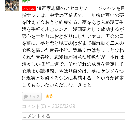
韓信
漫画家志望のアヤコとミュージシャンを目
ネタバレ
指すシンは、中学の卒業式で、十年後に互いの夢
を叶えて会おうと約束する。夢をあきらめ現実生
活を手堅く歩むシンと、漫画家として成功するが
恋心を十年前におきざりにしたアヤコ。再会の日
を前に、夢と恋と現実のはざまで揺れ動く二人の
心象を描いた青春小説。豊島ミホはちょっとひね
くれた青春物、恋愛物が得意な印象だが、本作は
清々しいほど王道で、それぞれの成長を肯定して
心地よい読後感。やはり自分は、夢にケジメをつ
け現実と対峙するシンに共感する。というか肯定
してもらいたいんだよな、きっと。
★6
ナイス
コメント(0)
2020/02/29