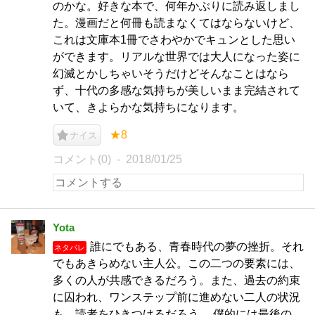
のかな。好きな本で、何年かぶりに読み返しまし
た。漫画だと何冊も読まなくてはならないけど、
これは文庫本1冊でさわやかでキュンとした思い
ができます。リアルな世界では大人になった姿に
幻滅とかしちゃいそうだけどそんなことはなら
ず、十代の多感な気持ちが美しいまま完結されて
いて、きよらかな気持ちになります。
★8
ナイス
コメント(0)
2018/01/25
Yota
誰にでもある、青春時代の夢の挫折。それ
ネタバレ
でもあきらめない主人公。この二つの要素には、
多くの人が共感できるだろう。また、過去の約束
に囚われ、ワンステップ前に進めない二人の状況
も、読者をひきつけるだろう。 僕的には最後の、