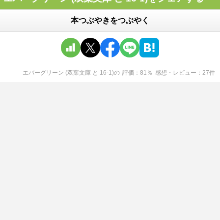
本つぶやきをつぶやく
エバーグリーン (双葉文庫 と 16-1)
の
評価
81
％
感想・レビュー
27
件