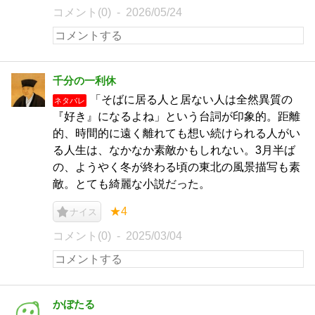
コメント(0)
2026/05/24
千分の一利休
「そばに居る人と居ない人は全然異質の
ネタバレ
『好き』になるよね」という台詞が印象的。距離
的、時間的に遠く離れても想い続けられる人がい
る人生は、なかなか素敵かもしれない。3月半ば
の、ようやく冬が終わる頃の東北の風景描写も素
敵。とても綺麗な小説だった。
★4
ナイス
コメント(0)
2025/03/04
かぼたる