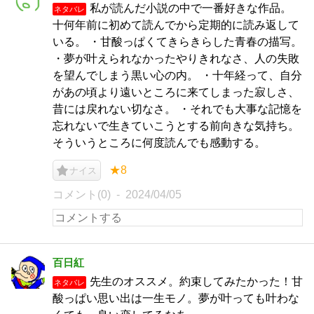
私が読んだ小説の中で一番好きな作品。
ネタバレ
十何年前に初めて読んでから定期的に読み返して
いる。 ・甘酸っぱくてきらきらした青春の描写。
・夢が叶えられなかったやりきれなさ、人の失敗
を望んでしまう黒い心の内。 ・十年経って、自分
があの頃より遠いところに来てしまった寂しさ、
昔には戻れない切なさ。 ・それでも大事な記憶を
忘れないで生きていこうとする前向きな気持ち。
そういうところに何度読んでも感動する。
★8
ナイス
コメント(0)
2024/04/05
百日紅
先生のオススメ。約束してみたかった！甘
ネタバレ
酸っぱい思い出は一生モノ。夢が叶っても叶わな