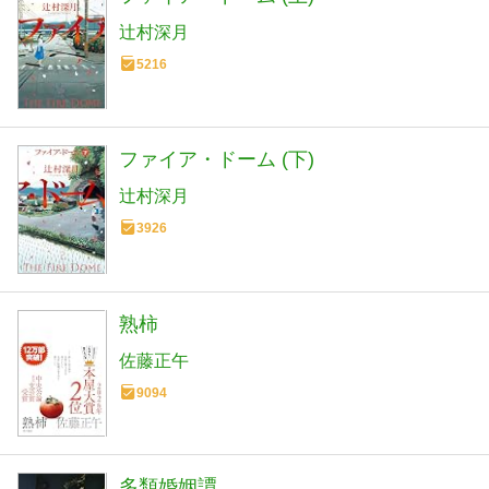
辻村深月
5216
ファイア・ドーム (下)
辻村深月
3926
熟柿
佐藤正午
9094
多類婚姻譚