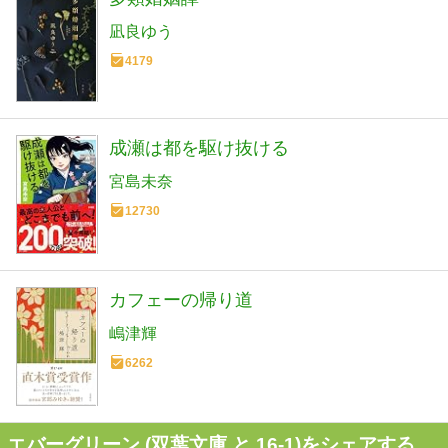
凪良ゆう
4179
成瀬は都を駆け抜ける
宮島未奈
12730
カフェーの帰り道
嶋津輝
6262
エバーグリーン (双葉文庫 と 16-1)をシェアする