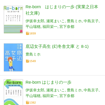
Re-born はじまりの一歩 (実業之日本
社文庫)
伊坂幸太郎
瀬尾まいこ
豊島ミホ
中島京子
平山瑞穂
福田栄一
宮下奈都
1659
底辺女子高生 (幻冬舎文庫 と 8-1)
豊島ミホ
1549
Re-born はじまりの一歩
伊坂幸太郎
瀬尾まいこ
豊島ミホ
中島京子
平山瑞穂
福田栄一
宮下奈都
1382