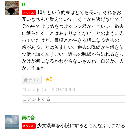
U
10年という約束はとても長い。それをお
ネタバレ
互いきちんと覚えていて、そこから逃げないで自
分の中でけじめをつけるシン君かっこいい。過去
に縛られることはあまりよくないことのように思
っていたけど、目標とか生きる標になる過去の一
瞬があることは羨ましい。過去の呪縛から解き放
つ伊地知くんすごい。過去の呪縛から逃れるきっ
かけが何になるかわからないもんね、自分か、人
か、作品か
★5
ナイス
コメント(0)
2019/08/04
雨の音
少女漫画を小説にするとこんなふうになる
ネタバレ