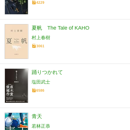
4229
夏帆 The Tale of KAHO
村上春樹
3061
踊りつかれて
塩田武士
6586
青天
若林正恭