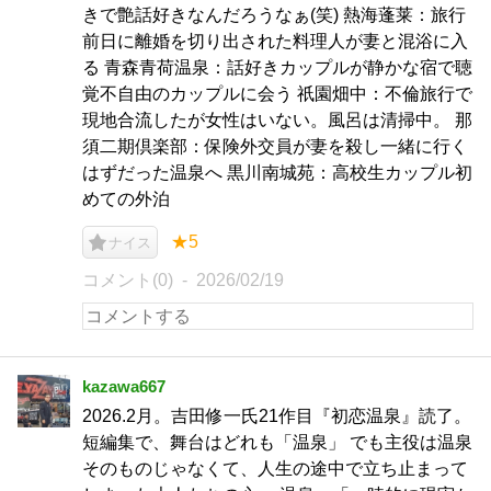
きで艶話好きなんだろうなぁ(笑) 熱海蓬莱：旅行
前日に離婚を切り出された料理人が妻と混浴に入
る 青森青荷温泉：話好きカップルが静かな宿で聴
覚不自由のカップルに会う 祇園畑中：不倫旅行で
現地合流したが女性はいない。風呂は清掃中。 那
須二期倶楽部：保険外交員が妻を殺し一緒に行く
はずだった温泉へ 黒川南城苑：高校生カップル初
めての外泊
★5
ナイス
コメント(0)
2026/02/19
kazawa667
2026.2月。吉田修一氏21作目『初恋温泉』読了。
短編集で、舞台はどれも「温泉」 でも主役は温泉
そのものじゃなくて、人生の途中で立ち止まって