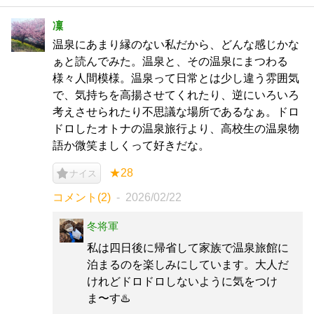
凜
温泉にあまり縁のない私だから、どんな感じかな
ぁと読んでみた。温泉と、その温泉にまつわる
様々人間模様。温泉って日常とは少し違う雰囲気
で、気持ちを高揚させてくれたり、逆にいろいろ
考えさせられたり不思議な場所であるなぁ。ドロ
ドロしたオトナの温泉旅行より、高校生の温泉物
語か微笑ましくって好きだな。
★28
ナイス
コメント(2)
2026/02/22
冬将軍
私は四日後に帰省して家族で温泉旅館に
泊まるのを楽しみにしています。大人だ
けれどドロドロしないように気をつけ
ま〜す♨️