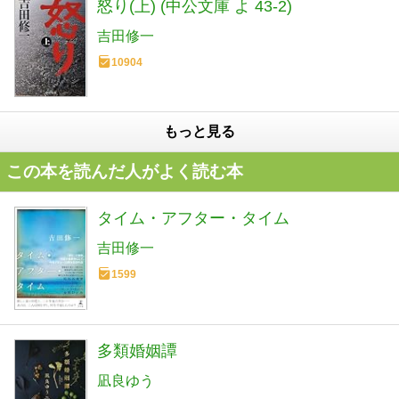
怒り(上) (中公文庫 よ 43-2)
吉田修一
10904
もっと見る
この本を読んだ人がよく読む本
タイム・アフター・タイム
吉田修一
1599
多類婚姻譚
凪良ゆう