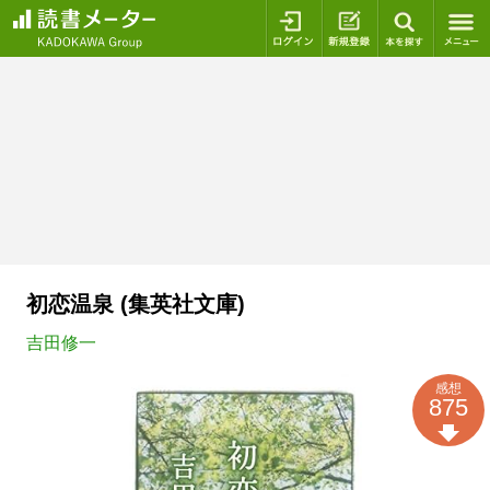
ログイン
新規登録
本を探
初恋温泉 (集英社文庫)
吉田修一
感想
875