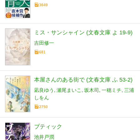
3649
ミス・サンシャイン (文春文庫 よ 19-9)
吉田修一
681
本屋さんのある街で (文春文庫 ふ 53-2)
凪良ゆう
瀬尾まいこ
坂木司
一穂ミチ
三浦
しをん
2750
ブティック
池井戸潤