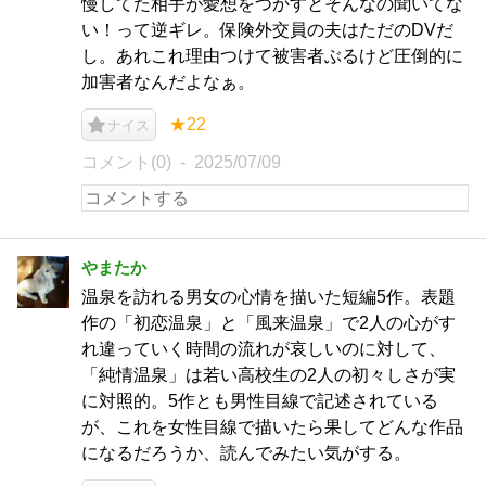
慢してた相手が愛想をつかすとそんなの聞いてな
い！って逆ギレ。保険外交員の夫はただのDVだ
し。あれこれ理由つけて被害者ぶるけど圧倒的に
加害者なんだよなぁ。
★22
ナイス
コメント(0)
2025/07/09
やまたか
温泉を訪れる男女の心情を描いた短編5作。表題
作の「初恋温泉」と「風来温泉」で2人の心がす
れ違っていく時間の流れが哀しいのに対して、
「純情温泉」は若い高校生の2人の初々しさが実
に対照的。5作とも男性目線で記述されている
が、これを女性目線で描いたら果してどんな作品
になるだろうか、読んでみたい気がする。