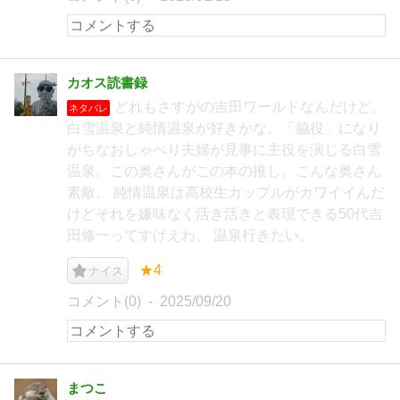
カオス読書録
どれもさすがの吉田ワールドなんだけど、
ネタバレ
白雪温泉と純情温泉が好きかな。「脇役」になり
がちなおしゃべり夫婦が見事に主役を演じる白雪
温泉。この奥さんがこの本の推し。こんな奥さん
素敵。 純情温泉は高校生カップルがカワイイんだ
けどそれを嫌味なく活き活きと表現できる50代吉
田修一ってすげえわ。 温泉行きたい。
★4
ナイス
コメント(0)
2025/09/20
まつこ