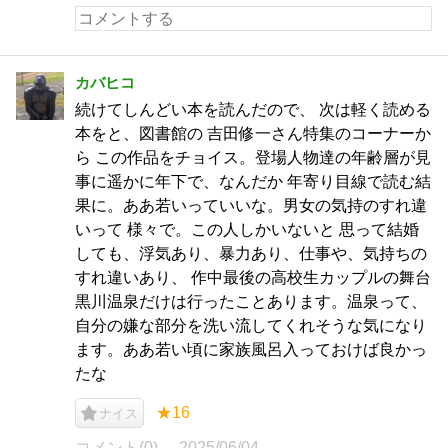
カバヒコ
続けてしんどい本を読んだので、 次は軽く読める
本をと、図書館の 吉田修一さん特集のコーナーか
ら この作品をチョイス。登場人物達の年齢層が見
事に遥かに年下で、なんだか 年寄り目線で読む結
果に。ああ若いっていいな。男女の気持のすれ違
いって 様々で。この人しかいないと 思って結婚
しても、浮気あり、暴力あり、仕事や、気持ちの
すれ違いあり、 作中最後の高校生カップルの舞台
黒川温泉だけは行ったことあります。温泉って、
自分の嫌な部分を洗い流してくれそうな気になり
ます。ああ若い頃に家族風呂入っておけば良かっ
たな
★16
ナイス
コメント(0)
2025/06/04