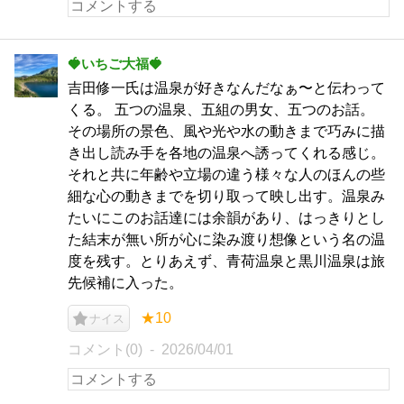
🍓いちご大福🍓
吉田修一氏は温泉が好きなんだなぁ〜と伝わって
くる。 五つの温泉、五組の男女、五つのお話。
その場所の景色、風や光や水の動きまで巧みに描
き出し読み手を各地の温泉へ誘ってくれる感じ。
それと共に年齢や立場の違う様々な人のほんの些
細な心の動きまでを切り取って映し出す。温泉み
たいにこのお話達には余韻があり、はっきりとし
た結末が無い所が心に染み渡り想像という名の温
度を残す。とりあえず、青荷温泉と黒川温泉は旅
先候補に入った。
★10
ナイス
コメント(0)
2026/04/01