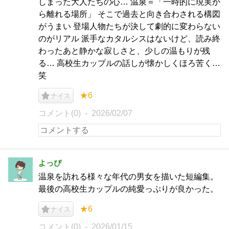
しまった大人たちの心… 温泉＝「一時的に現実か
ら離れる場所」 そこで過去と向き合わされる構図
がうまい 登場人物たちが決して劇的に変わらない
のがリアル 派手なカタルシスはないけど、読み終
わったあと静かな寂しさと、少しの温もりが残
る… 高校生カップルの話しが懐かしくほろ苦く…
笑
★6
ナイス
コメント(0)
2026/02/07
よっぴ
温泉を訪れる様々な年代の男女を描いた短編集。
最後の高校生カップルの純愛っぷりが良かった。
★6
ナイス
コメント(0)
2026/01/15