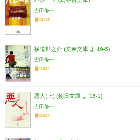
パレード (幻冬舎文庫)
吉田修一
13033
横道世之介 (文春文庫 よ 19-5)
吉田修一
11834
悪人(上) (朝日文庫 よ 16-1)
吉田修一
11029