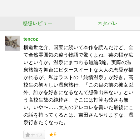
感想レビュー
ネタバレ
tencoz
横道世之介、国宝に続いて本作を読んだけど、全
て全然雰囲気の違う物語で驚くよね。芸の幅が広
いというか。温泉にまつわる短編5編。実際の温
泉旅館を舞台にビタースイートな大人の恋愛が描
かれるが、私はラストの「純情温泉」が好き。高
校生の初々しい温泉旅行。「この目の前の彼女以
外、誰かを好きになるなんて想像出来ない」とい
う高校生故の純粋さ。そこには打算も狡さも無
い。いや〜……大人のアレコレを書いた最後にこ
の話を持ってくるとは、吉田さんやりますな。温
泉行きたくなった。
★9
ナイス