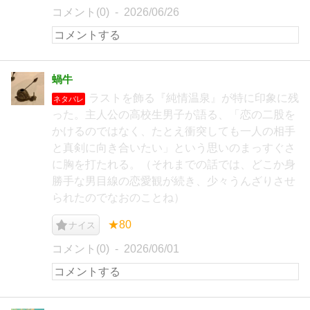
コメント(0)
2026/06/26
蝸牛
ラストを飾る『純情温泉』が特に印象に残
ネタバレ
った。主人公の高校生男子が語る、「恋の二股を
かけるのではなく、たとえ衝突しても一人の相手
と真剣に向き合いたい」という思いのまっすぐさ
に胸を打たれる。（それまでの話では、どこか身
勝手な男目線の恋愛観が続き、少々うんざりさせ
られたのでなおのことね）
★80
ナイス
コメント(0)
2026/06/01