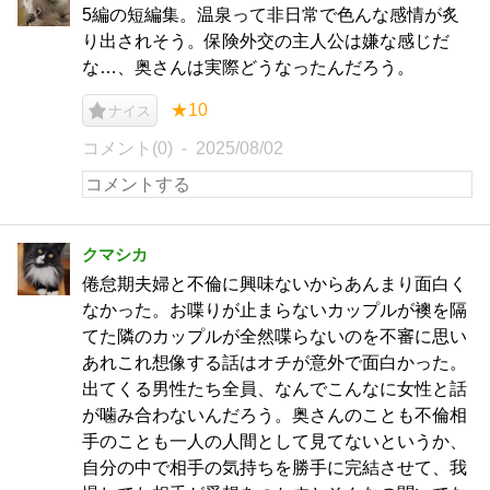
5編の短編集。温泉って非日常で色んな感情が炙
り出されそう。保険外交の主人公は嫌な感じだ
な…、奥さんは実際どうなったんだろう。
★10
ナイス
コメント(0)
2025/08/02
クマシカ
倦怠期夫婦と不倫に興味ないからあんまり面白く
なかった。お喋りが止まらないカップルが襖を隔
てた隣のカップルが全然喋らないのを不審に思い
あれこれ想像する話はオチが意外で面白かった。
出てくる男性たち全員、なんでこんなに女性と話
が噛み合わないんだろう。奥さんのことも不倫相
手のことも一人の人間として見てないというか、
自分の中で相手の気持ちを勝手に完結させて、我