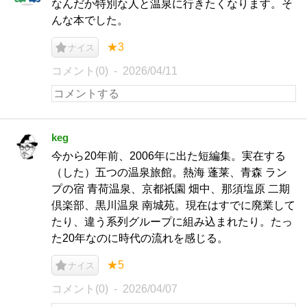
なんだか特別な人と温泉に行きたくなります。そ
んな本でした。
★3
ナイス
コメント(0)
2026/04/11
keg
今から20年前、2006年に出た短編集。実在する
（した）五つの温泉旅館。熱海 蓬莱、青森 ラン
プの宿 青荷温泉、京都祇園 畑中、那須塩原 二期
倶楽部、黒川温泉 南城苑。現在はすでに廃業して
たり、違う系列グループに組み込まれたり。たっ
た20年なのに時代の流れを感じる。
★5
ナイス
コメント(0)
2026/04/07