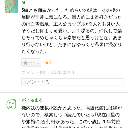
M
5編とも面白かった。ためらいの湯は、その後の
展開が非常に気になる。個人的に１番好きだった
のは白雪温泉。主人公カップルが2人とも良い人
そうだし何より可愛い。よく喋るの、仲良しで楽
しそうでめちゃくちゃ素敵だと思うけどな。あま
り行かないけど、たまにはゆっくり温泉に浸かり
たくなった。
★7
ナイス
コメント(0)
2026/05/18
がじゅまる
機内誌の連載小説かと思った。高級旅館には縁が
ないので、検索しつつ読んでいたら｢現在は星の
や旅館に｣が何軒かあった。この小説は20年前位