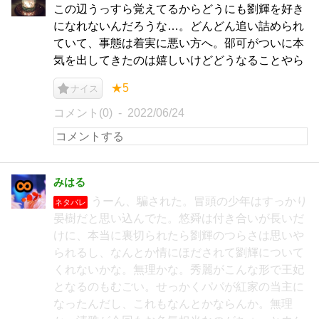
この辺うっすら覚えてるからどうにも劉輝を好き
になれないんだろうな…。どんどん追い詰められ
ていて、事態は着実に悪い方へ。邵可がついに本
気を出してきたのは嬉しいけどどうなることやら
★5
ナイス
コメント(0)
2022/06/24
みはる
うーん、騙された。冒頭の少年はすっかり
ネタバレ
晏樹だと思い込んでた。悠舜は付き合いが長いだ
けに、本当に裏切られたら劉輝のつらさは思いや
られるし、なんとか情にほだされて劉輝について
くれないかな。無理かな。秀麗がこんな形で王妃
となるのもむごい。せっかくパパが紅家の当主に
なったんだし、これもなんとかならんか。無理