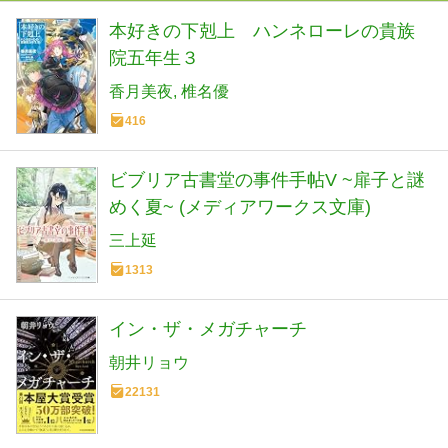
本好きの下剋上 ハンネローレの貴族
院五年生３
香月美夜
椎名優
416
ビブリア古書堂の事件手帖V ~扉子と謎
めく夏~ (メディアワークス文庫)
三上延
1313
イン・ザ・メガチャーチ
朝井リョウ
22131