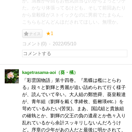
か。清雅が今回もお色気担当なのがちょっとウケ
た。かなり体張ってるけども。そして前回あたり
から皇毅様がストイックなのに男前でたまらん。
こちらもどんどんほだされてほしい。無理か。
★1
ナイス
コメント(0)
2022/05/10
kagetrasama-aoi（葵・橘）
「彩雲国物語」第十四巻。『黒蝶は檻にとらわ
る』段々と劉輝と秀麗が追い詰められて行く様子
が、読んでいて辛い。大人組の鄭悠舜、葵皇毅達
が、青年組（劉輝を戴く李絳攸、藍楸瑛etc.）を
苛めているみたい(苦笑)。まあ、国試組と貴族組
の確執とか、劉輝の父王の負の遺産とか色々入り
乱れているから余計スッキリしないんだろうけ
ど。序章の少年があの人だと最後に明かされて、