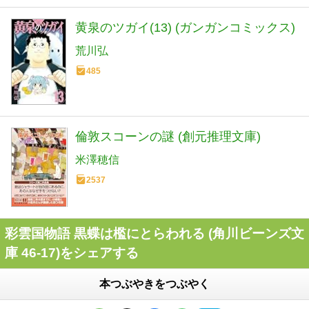
黄泉のツガイ(13) (ガンガンコミックス)
荒川弘
485
倫敦スコーンの謎 (創元推理文庫)
米澤穂信
2537
彩雲国物語 黒蝶は檻にとらわれる (角川ビーンズ文
庫 46-17)をシェアする
本つぶやきをつぶやく