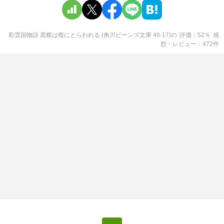
彩雲国物語 黒蝶は檻にとらわれる (角川ビーンズ文庫 46-17)
の
評価
52
％
感
想・レビュー
472
件