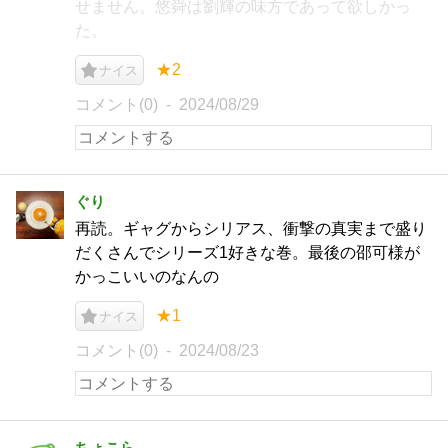
せません。悠舜は劉輝の味方であって欲しかっ
た。
★2
ナイス
コメント(0)
2024/08/29
ぐり
再読。ギャグからシリアス、衝撃の真実まで盛り
だくさんでシリーズ1好きな巻。最後の邵可様が
かっこいいのなんの
★1
ナイス
コメント(0)
2024/08/23
ちょこら