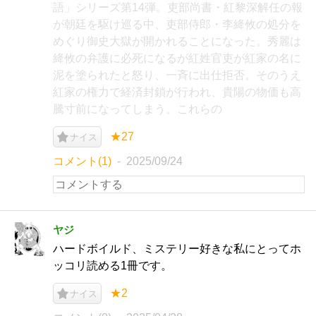
語」シリーズ第14弾。吏部尚書・紅黎深解任の報
が朝廷を駆け巡る中、吏部侍郎・李絳攸の処分を
めぐり御史大獄が開かれることになった。秀麗は
絳攸の弁護に必死になるが紅姓官吏が紅家の名に
泥を塗られたと怒り、一斉に出仕拒否。そのうえ
紅家の権力で経済封鎖が行われ、貴陽の物価も高
騰寸前になってしまう。これらの
★27
ナイス
コメント(1)
2025/09/24
ヤジ
ハードボイルド、ミステリー好きな私にとってホ
ッコリ読める1冊です。
★2
ナイス