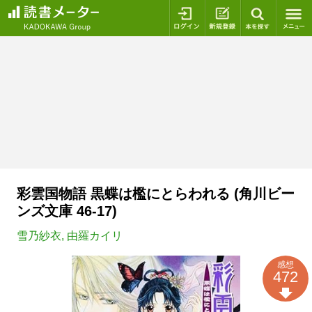
ログイン
新規登録
本を探
彩雲国物語 黒蝶は檻にとらわれる (角川ビー
ンズ文庫 46-17)
雪乃紗衣
,
由羅カイリ
感想
472