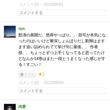
コメント(0)
2023/05/01
ops
怒濤の展開だ。悠舜やっぱり。。 邵可が本気にな
ったのはいいけど黎深しょんぼりだし劉輝はます
ます追い詰められてて挙げ句に最後。。 作者
様、、ちょっとずつ上手くなってると思ってたけ
どなんか14巻はまた一段とうまくなった感じがす
る！すごい！
★1
ナイス
コメント(0)
2022/09/08
由貴