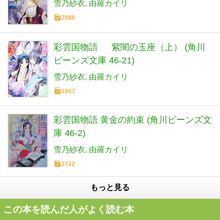
雪乃紗衣
由羅カイリ
2886
彩雲国物語 紫闇の玉座（上） (角川
ビーンズ文庫 46-21)
雪乃紗衣
由羅カイリ
2807
彩雲国物語 黄金の約束 (角川ビーンズ文
庫 46-2)
雪乃紗衣
由羅カイリ
2722
もっと見る
この本を読んだ人がよく読む本