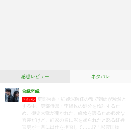
感想レビュー
ネタバレ
合縁奇縁
吏部尚書・紅黎深解任の報で朝廷が騒然と
ネタバレ
する中、吏部侍郎・李絳攸の処分を検討するた
め、御史大獄が開かれた。絳攸を護るため必死な
秀麗だけど、紅家の名に泥を塗られたと怒る紅姓
官吏が一斉に出仕を拒否して……!?「彩雲国物