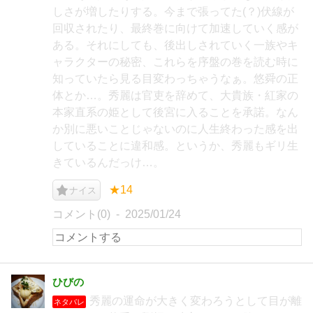
しさが増したりする。今まで張ってた(？)伏線が
回収されたり、最終巻に向けて加速していく感が
ある。それにしても、後出しされていく一族やキ
ャラクターの秘密、これらを序盤の巻を読む時に
知っていたら見る目変わっちゃうなぁ。悠舜の正
体とか…。秀麗は官吏を辞めて、大貴族・紅家の
本家直系の姫として後宮に入ることを承諾。なん
か別に悪いことじゃないのに人生終わった感を出
していることに違和感。というか、秀麗もギリ生
きているんだっけ…。
★14
ナイス
コメント(0)
2025/01/24
ひびの
秀麗の運命が大きく変わろうとして目が離
ネタバレ