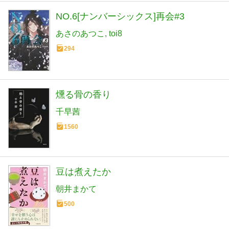
NO.6[ナンバーシックス]再会#3
あさのあつこ
toi8
294
燻る骨の香り
千早茜
1560
豆は煮えたか
朝井まかて
500