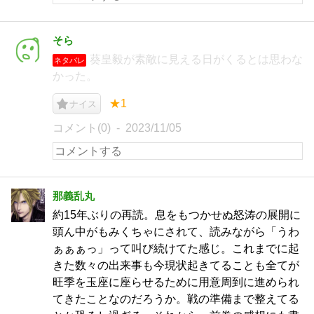
そら
葵皇毅が素敵に見える日がくるとは思わな
ネタバレ
かった。
★1
ナイス
コメント(0)
2023/11/05
那義乱丸
約15年ぶりの再読。息をもつかせぬ怒涛の展開に
頭ん中がもみくちゃにされて、読みながら「うわ
ぁぁぁっ」って叫び続けてた感じ。これまでに起
きた数々の出来事も今現状起きてることも全てが
旺季を玉座に座らせるために用意周到に進められ
てきたことなのだろうか。戦の準備まで整えてる