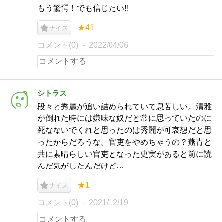
もう驚愕！でも信じたい‼️
★41
ナイス
コメント(0)
2022/04/06
シトラス
段々と秀麗が追い詰められていて息苦しい。清雅
が倒れた時には嫌味な奴だと常に思っていたのに
死なないでくれと思ったのは秀麗が可哀想だと思
ったからだろうな。官吏をやめちゃうの？燕青と
共に素晴らしい官吏となった史実があると前に読
んだ気がしたんだけど…
★1
ナイス
コメント(0)
2021/12/19