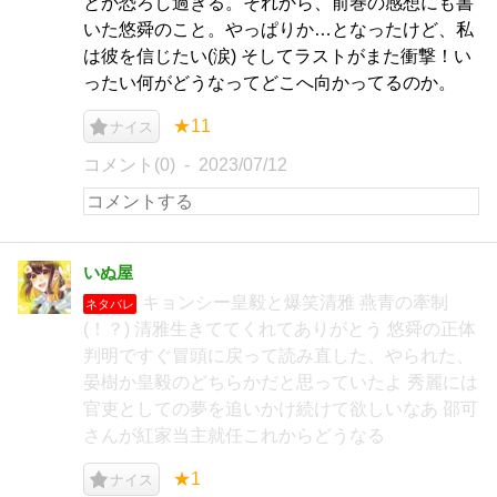
とか恐ろし過ぎる。それから、前巻の感想にも書
いた悠舜のこと。やっぱりか…となったけど、私
は彼を信じたい(涙) そしてラストがまた衝撃！い
ったい何がどうなってどこへ向かってるのか。
★11
ナイス
コメント(0)
2023/07/12
いぬ屋
キョンシー皇毅と爆笑清雅 燕青の牽制
ネタバレ
(！？) 清雅生きててくれてありがとう 悠舜の正体
判明ですぐ冒頭に戻って読み直した、やられた、
晏樹か皇毅のどちらかだと思っていたよ 秀麗には
官吏としての夢を追いかけ続けて欲しいなあ 邵可
さんが紅家当主就任これからどうなる
★1
ナイス