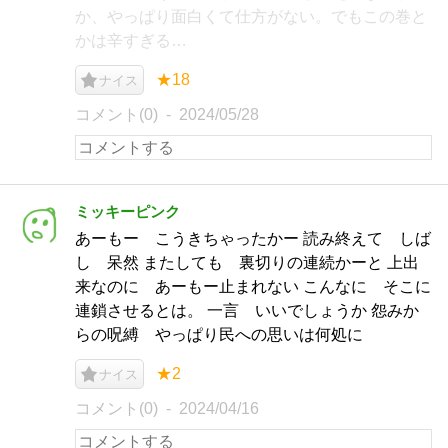
か、やっぱり面白くて仕方がない。でもこの巻と
かは辛すぎる…
★18
ナイス
コメント(0)
2024/05/28
ミッキーピンク
あーもー こうきちゃったかー 読み終えて しば
し 呆然 またしても 裏切りの連続かーと 上出
来なのに あーもー止まれない こんなに そこに
連鎖させるとは。 一言 いいでしょうか 怨みか
らの呪縛 やっぱり民への思いは何処に
★2
ナイス
コメント(0)
2024/04/16