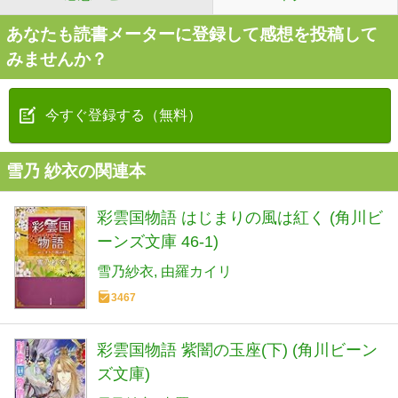
あなたも読書メーターに登録して感想を投稿して
みませんか？
今すぐ登録する（無料）
雪乃 紗衣の関連本
彩雲国物語 はじまりの風は紅く (角川ビ
ーンズ文庫 46-1)
雪乃紗衣
由羅カイリ
3467
彩雲国物語 紫闇の玉座(下) (角川ビーン
ズ文庫)