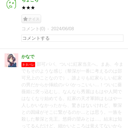
★★★
ナイス
コメント(0)
2024/06/08
かなで
邵可パパ、ついに紅家当主へ。まあ、今ま
ネタバレ
でもそのような感じ（黎深が一番に考えるのは邵
可兄上のことなので）。誰よりも紅家らしい紅家
の男だからか挿絵のパパかっこいい…！ついに薔
薇姫に突っ込むし、なんなら秀麗はもはや人間で
はなくなり始めてる。紅家の天才軍師はもはや一
人しかいなかったから、驚きはないけれど、黎深
との因縁がそこに繋がるのか…とは思う。一族を
殺した黎深と先王。悠舜の望みとは…。結末は知
ってるんだけど、細かいところは覚えてないから