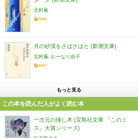
北村薫
5806
月の砂漠をさばさばと (新潮文庫)
北村薫
おーなり由子
4507
もっと見る
この本を読んだ人がよく読む本
一次元の挿し木 (宝島社文庫 『このミ
ス』大賞シリーズ)