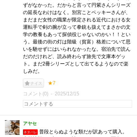
ずがなかった。だからと言って円紫さんシリーズ
の延長なわけはなく。別宮ことベッキーさんが、
まだまだ女性の職業が限定される近代における女
運転手で剣の腕が立って拳銃も扱えてまさかの文
学の教養もあって探偵役じゃないのかい！！とい
う。最後の街の灯は階級（貧富）格差について思
いを馳せずにはいられなかったな。宿泊先で読ん
だのだけれど、読み終わらず旅先で文庫本ゲッ
ト。まだ2冊シリーズとして出てるようなので楽
しみだ。
★7
ナイス
コメント(0)
2025/12/15
アヤセ
普段とらぬような類だが訳あって購入。
ネタバレ