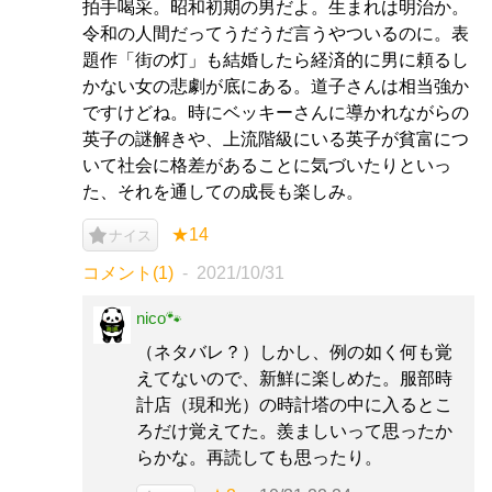
拍手喝采。昭和初期の男だよ。生まれは明治か。
令和の人間だってうだうだ言うやついるのに。表
題作「街の灯」も結婚したら経済的に男に頼るし
かない女の悲劇が底にある。道子さんは相当強か
ですけどね。時にベッキーさんに導かれながらの
英子の謎解きや、上流階級にいる英子が貧富につ
いて社会に格差があることに気づいたりといっ
た、それを通しての成長も楽しみ。
★14
ナイス
コメント(1)
2021/10/31
nico🐾
（ネタバレ？）しかし、例の如く何も覚
えてないので、新鮮に楽しめた。服部時
計店（現和光）の時計塔の中に入るとこ
ろだけ覚えてた。羨ましいって思ったか
らかな。再読しても思ったり。