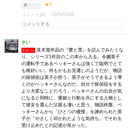
★8
ナイス
コメント(0)
2025/01/08
さい
直木賞作品の『鷺と雪』を読んでみたくな
ネタバレ
り、シリーズ1作目のこの本から入る。令嬢英子
の運転手であるベッキーさんは強くて聡明でとて
も格好いい。何もかもお見通しのようだが、物語
の探偵役は英子が担う。英子がそうできるよう導
くのがベッキーさんなのだ。自分で探偵役をする
より大変なことだろう。ベッキーさんの出自が気
になると同時に、愛娘と行動を共にする人物とし
て彼女を選んだ父親も凄いと思う。物語終盤、ベ
ッキーさんから「ひとつの傲慢」を諫められた英
子が「やさしく叩かれたような気持ち」でそれを
受け止めたとの記述が良かった。