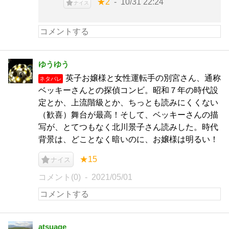
★2
10/31 22:24
ナイス
ゆうゆう
英子お嬢様と女性運転手の別宮さん、通称
ネタバレ
ベッキーさんとの探偵コンビ。昭和７年の時代設
定とか、上流階級とか、ちっとも読みにくくない
（歓喜）舞台が最高！そして、ベッキーさんの描
写が、とてつもなく北川景子さん読みした。時代
背景は、どことなく暗いのに、お嬢様は明るい！
★15
ナイス
コメント(0)
2021/05/01
atsuage