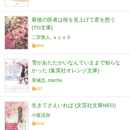
最後の医者は桜を見上げて君を想う
(TO文庫)
二宮敦人
ｓｙｏ５
9053
雪があたたかいなんていままで知らな
かった (集英社オレンジ文庫)
美城圭
mocha
227
生きてさえいれば (文芸社文庫NEO)
小坂流加
4143