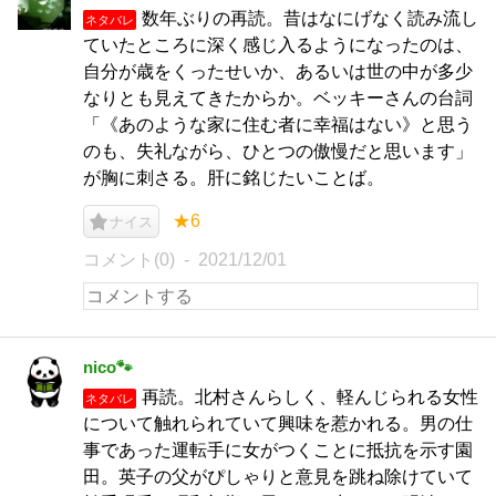
数年ぶりの再読。昔はなにげなく読み流し
ネタバレ
ていたところに深く感じ入るようになったのは、
自分が歳をくったせいか、あるいは世の中が多少
なりとも見えてきたからか。ベッキーさんの台詞
「《あのような家に住む者に幸福はない》と思う
のも、失礼ながら、ひとつの傲慢だと思います」
が胸に刺さる。肝に銘じたいことば。
★6
ナイス
コメント(0)
2021/12/01
nico🐾
再読。北村さんらしく、軽んじられる女性
ネタバレ
について触れられていて興味を惹かれる。男の仕
事であった運転手に女がつくことに抵抗を示す園
田。英子の父がぴしゃりと意見を跳ね除けていて