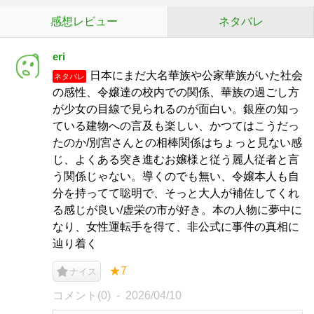
感想レビュー
ネタバレ
eri
日本にまだ大名華族や公家華族がいた社会
ネタバレ
の感性、令嬢達の校内での関係、華族の過ごし方
が少女の目線で見られるのが面白い。銀座の知っ
ている建物への言及も楽しい、かつてはこうだっ
たのか/別宮さんとの相棒関係はちょっと見ない感
じ、よくある突き進むお嬢様と従う麗人従者と言
う関係じゃない。導くのでも無い、令嬢本人も自
分を持ってて聡明で、そっと大人が補佐してくれ
る感じが良い/虚栄の市が好き。本の人物に夢中に
なり、女性運転手を得て、非公式に事件の真相に
辿り着く
★7
ナイス
コメント(0)
2026/04/10