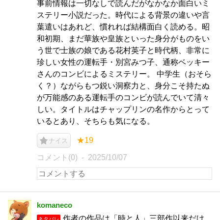
事前情報は一切なしで読んだがなかなか面白いミ
ステリー小説だった。時代による背景の違いや言
葉遣いはあれど、慣れれば結構面白く読める。昭
和初期、まだ華族や皇族といった身分がものをい
う世で士族の娘である花村英子と時代柄、非常に
珍しい女性の運転手・別宮みつ子、通称ベッキー
さんのコンビによるミステリー。 中学生（おそら
く？）ながらもつ鋭い洞察力と、身分こそ持たぬ
が万能感のある運転手のコンビが読んでいて清々
しい。タイトルはチャップリンの名作からとって
いるとあり、そちらも気になる。
★19
ナイス
コメント(0)
2025/10/07
komaneco
作者の作品は「時と人」三部作以来だけ
ネタバレ