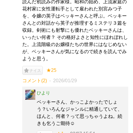
読んだ初読みの作家様。昭和の始め、上流家庭の
花村家に女性運転手として雇われた別宮みつ子
を、令嬢の英子はベッキーさんと呼ぶ。ベッキー
さんとの対話から英子が推理するミステリ３篇を
収録。剣術にも射撃にも優れたベッキーさんは、
いったい何者？ その格好よさと知性にほれぼれし
た。上流階級のお嬢様たちの世界にはなじめない
が、ベッキーさんが気になるので続きを読んでみ
ようと思う。
★25
ナイス
コメント(2)
2026/01/29
ひより
ベッキーさん、かっこよかったでしょ
う？いろんなジャンルに精通していて、
ほんと、何者？って思っちゃうよね。続
きも乞うご期待☺️