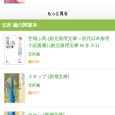
もっと見る
北村 薫の関連本
空飛ぶ馬 (創元推理文庫―現代日本推理
小説叢書) (創元推理文庫 M き 3-1)
北村薫
8498
スキップ (新潮文庫)
北村薫
6527
ターン (新潮文庫)