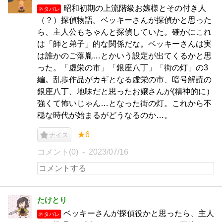
昭和初期の上流階級お嬢様とその付き人
ネタバレ
（？）探偵物語。ベッキーさんが探偵かと思った
ら、主人公もちゃんと探偵していた。確かにこれ
は「師と弟子」的な関係だな。ベッキーさんは実
は誰かのご落胤…とかいう設定が出てくるかと思
った。「虚栄の市」「銀座八丁」「街の灯」の3
編。乱歩作品がカギとなる虚栄の市、暗号解読の
銀座八丁、地味だと思ったお嬢さんが(精神的に）
強くて怖いじゃん…となった街の灯。これから不
穏な時代が始まるがどうなるのか…。
★6
ナイス
コメント(0)
2023/07/16
たけとり
ベッキーさんが探偵役かと思ったら、主人
ネタバレ