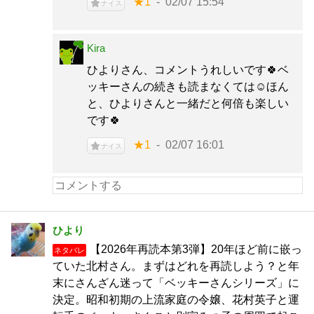
★1
02/07 15:54
ナイス
Kira
ひよりさん、コメントうれしいです🍀ベ
ッキーさんの続きも読まなくては☺️ほん
と、ひよりさんと一緒だと何倍も楽しい
です🍀
★1
02/07 16:01
ナイス
ひより
【2026年再読本第3弾】20年ほど前に嵌っ
ネタバレ
ていた北村さん。まずはどれを再読しよう？と年
末にさんざん迷って「ベッキーさんシリーズ」に
決定。昭和初期の上流家庭の令嬢、花村英子と運