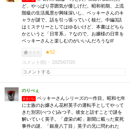
ど、やっぱり雰囲気が優しげだ。昭和初期、上流
階級の生活風景が興味深いし、ベッキーさんのキ
ャラが謎で、話を引っ張っていく核だ。中編3話
はミステリーとしてはゆるいけど、本書はどちら
かというと「日常系」？なので、お嬢様の日常を
ベッキーさんと楽しむのがいいんだろうな///
★52
ナイス
コメント(0)
2025/07/20
のりべぇ
ベッキーさんシリーズの一作目。昭和七年
ネタバレ
に士族のお嬢さん花村英子の運転手としてやって
きた別宮(べつぐ)みつ子。彼女と話すことで謎を
解いていく英子。「虚栄の町」新聞に載った変死
事件の謎、「銀座八丁目」英子の兄に問われた