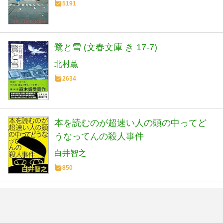
5191
鷺と雪 (文春文庫 き 17-7)
北村薫
2634
本を読むのが超速い人の頭の中ってど
うなってんの殺人事件
白井智之
850
殺し屋の営業術
野宮有