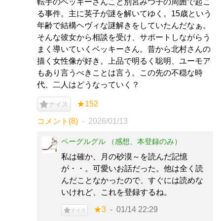
転手のベッキーさんこと別宮みつ子の周囲で起こ
る事件。主に英子が謎を解いてゆく。15歳という
年齢で結構ヘヴィな謎解きをしていたんだなぁ。
そんな彼女から相談を受け、サポートしながらう
まく導いていくベッキーさん。昔から北村さんの
描く女性像が好き。上品で明るく聡明、ユーモア
もあり言うべきことは言う。この先の不穏な時
代、二人はどうなっていく？
★152
ナイス
コメント(8)
2026/01/13
ベーグルグル （感想、本登録のみ）
私は確か、月の砂漠～を読んだ記憶
が・・。可愛いお話だった。他は全く読
んだことなかったので、すぐには読めな
いけれど、これを登録するね。
★3
01/14 22:29
ナイス