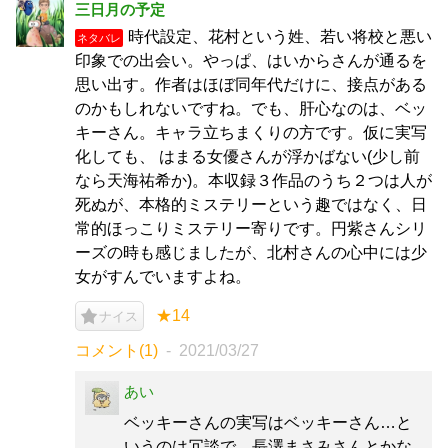
三日月の予定
時代設定、花村という姓、若い将校と悪い
ネタバレ
印象での出会い。やっぱ、はいからさんが通るを
思い出す。作者はほぼ同年代だけに、接点がある
のかもしれないですね。でも、肝心なのは、ベッ
キーさん。キャラ立ちまくりの方です。仮に実写
化しても、 はまる女優さんが浮かばない(少し前
なら天海祐希か)。本収録３作品のうち２つは人が
死ぬが、本格的ミステリーという趣ではなく、日
常的ほっこりミステリー寄りです。円紫さんシリ
ーズの時も感じましたが、北村さんの心中には少
女がすんでいますよね。
★14
ナイス
コメント(1)
2021/03/27
あい
ベッキーさんの実写はベッキーさん…と
いうのは冗談で、長澤まさみさんとかな