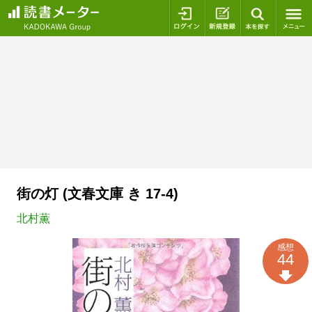
ログイン
新規登録
本を探
街の灯 (文春文庫 き 17-4)
北村薫
感想
44