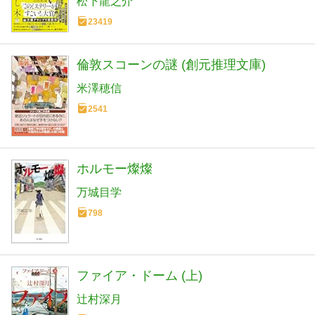
松下龍之介
23419
倫敦スコーンの謎 (創元推理文庫)
米澤穂信
2541
ホルモー燦燦
万城目学
798
ファイア・ドーム (上)
辻村深月