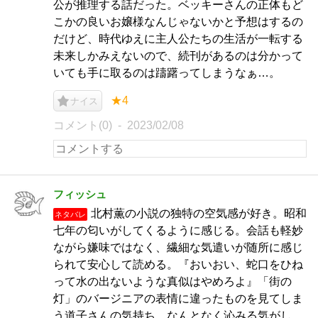
公が推理する話だった。ベッキーさんの正体もど
こかの良いお嬢様なんじゃないかと予想はするの
だけど、時代ゆえに主人公たちの生活が一転する
未来しかみえないので、続刊があるのは分かって
いても手に取るのは躊躇ってしまうなぁ…。
★4
ナイス
コメント(0)
2023/02/08
フィッシュ
北村薫の小説の独特の空気感が好き。昭和
ネタバレ
七年の匂いがしてくるように感じる。会話も軽妙
ながら嫌味ではなく、繊細な気遣いが随所に感じ
られて安心して読める。『おいおい、蛇口をひね
って水の出ないような真似はやめろよ』「街の
灯」のバージニアの表情に違ったものを見てしま
う道子さんの気持ち、なんとなく沁みる気がし