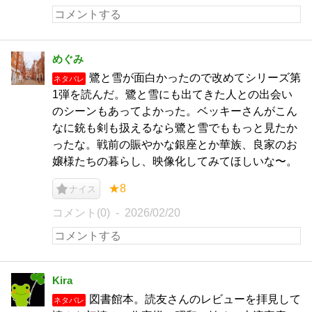
めぐみ
鷺と雪が面白かったので改めてシリーズ第
ネタバレ
1弾を読んだ。鷺と雪にも出てきた人との出会い
のシーンもあってよかった。ベッキーさんがこん
なに銃も剣も扱えるなら鷺と雪でももっと見たか
ったな。戦前の賑やかな銀座とか華族、良家のお
嬢様たちの暮らし、映像化してみてほしいな〜。
★8
ナイス
コメント(0)
2026/02/20
Kira
図書館本。読友さんのレビューを拝見して
ネタバレ