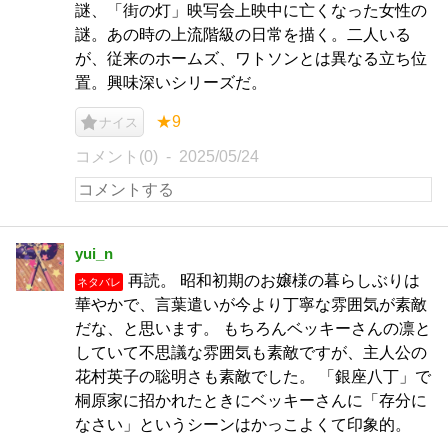
謎、「街の灯」映写会上映中に亡くなった女性の
謎。あの時の上流階級の日常を描く。二人いる
が、従来のホームズ、ワトソンとは異なる立ち位
置。興味深いシリーズだ。
★9
ナイス
コメント(0)
2025/05/24
yui_n
再読。 昭和初期のお嬢様の暮らしぶりは
ネタバレ
華やかで、言葉遣いが今より丁寧な雰囲気が素敵
だな、と思います。 もちろんベッキーさんの凛と
していて不思議な雰囲気も素敵ですが、主人公の
花村英子の聡明さも素敵でした。 「銀座八丁」で
桐原家に招かれたときにベッキーさんに「存分に
なさい」というシーンはかっこよくて印象的。