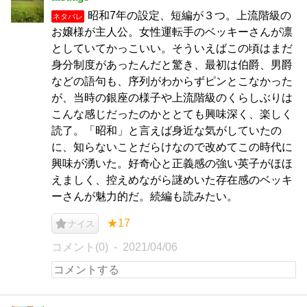
昭和7年の設定、短編が３つ。上流階級の
ネタバレ
お嬢様が主人公。女性運転手のベッキーさんが凛
としていてかっこいい。そういえばこの頃はまだ
身分制度があったんだと驚き、最初は伯爵、男爵
などの語句も、序列がわからずピンとこなかった
が、当時の銀座の様子や上流階級のくらしぶりは
こんな感じだったのかととても興味深く、楽しく
読了。「昭和」と言えば身近な気がしていたの
に、知らないことだらけなので改めてこの時代に
興味が湧いた。好奇心と正義感の強い英子がほほ
えましく、控えめながら謎めいた存在感のベッキ
ーさんが魅力的だ。続編も読みたい。
★17
ナイス
コメント(0)
2021/04/06