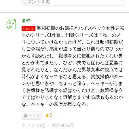
まや
昭和初期のお嬢様とハイスペック女性運転
ネタバレ
手のシリーズ1作目。円紫シリーズは「私」のノ
リについていけなかったけど、これは昭和初期だ
しご令嬢だし感覚が違って当たり前なのでひっか
からず読めたし、職域を女に侵犯されたくない男
とかが出てきたり、ひどい夫でも従わねば悪妻に
見られたりと、なんだかんだ男尊女卑の観点では
時代がよくなってるなと思える。貴族探偵パター
ンかと思いきや、ちょっと違う。ベッキーがうま
くお嬢様を誘導する話ばかりだけど、お嬢様を立
ててばかりじゃなく謎解きまでする話もあるのか
な。ベッキーの来歴が気になる。
★7
ナイス
コメント(0)
2026/02/25