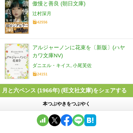
傲慢と善良 (朝日文庫)
辻村深月
42556
アルジャーノンに花束を〔新版〕(ハヤ
カワ文庫NV)
ダニエル・キイス
小尾芙佐
24151
月と六ペンス (1966年) (旺文社文庫)をシェアする
本つぶやきをつぶやく