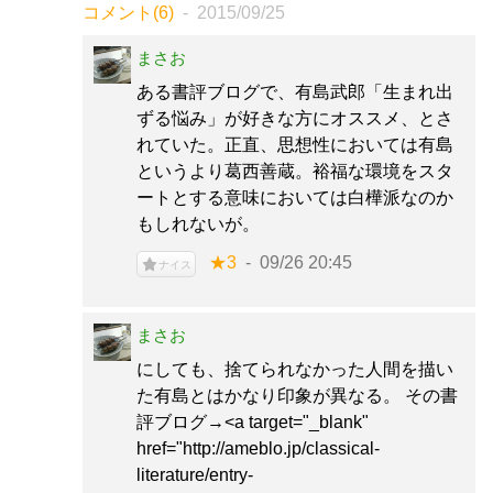
コメント(6)
2015/09/25
まさお
ある書評ブログで、有島武郎「生まれ出
ずる悩み」が好きな方にオススメ、とさ
れていた。正直、思想性においては有島
というより葛西善蔵。裕福な環境をスタ
ートとする意味においては白樺派なのか
もしれないが。
★3
09/26 20:45
ナイス
まさお
にしても、捨てられなかった人間を描い
た有島とはかなり印象が異なる。 その書
評ブログ→<a target="_blank"
href="http://ameblo.jp/classical-
literature/entry-