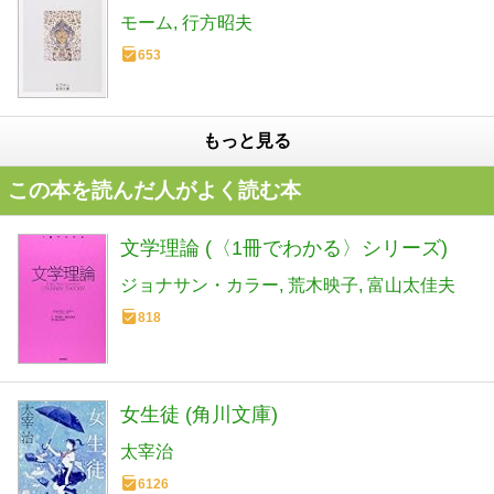
モーム
行方昭夫
653
もっと見る
この本を読んだ人がよく読む本
文学理論 (〈1冊でわかる〉シリーズ)
ジョナサン・カラー
荒木映子
富山太佳夫
818
女生徒 (角川文庫)
太宰治
6126