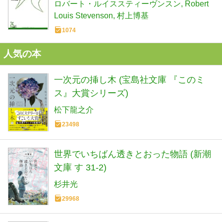
ロバート・ルイススティーヴンスン
Robert
Louis Stevenson
村上博基
1074
人気の本
一次元の挿し木 (宝島社文庫 『このミ
ス』大賞シリーズ)
松下龍之介
23498
世界でいちばん透きとおった物語 (新潮
文庫 す 31-2)
杉井光
29968