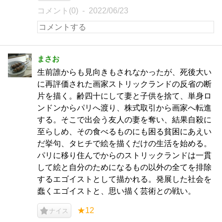
コメント(0)
2022/06/23
まさお
生前誰からも見向きもされなかったが、死後大い
に再評価された画家ストリックランドの反省の断
片を描く。齢四十にして妻と子供を捨て、単身ロ
ンドンからパリへ渡り、株式取引から画家へ転進
する。そこで出会う友人の妻を奪い、結果自殺に
至らしめ、その食べるものにも困る貧困にあえい
だ挙句、タヒチで絵を描くだけの生活を始める。
パリに移り住んでからのストリックランドは一貫
して絵と自分のためになるもの以外の全てを排除
するエゴイストとして描かれる。発展した社会を
蠢くエゴイストと、思い描く芸術との戦い。
★12
ナイス