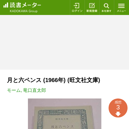
ログイン
新規登録
本を探
月と六ペンス (1966年) (旺文社文庫)
モーム
,
竜口直太郎
感想
3