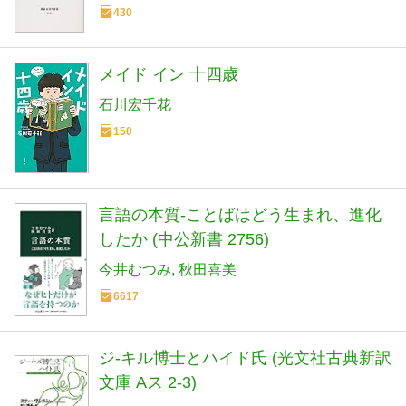
430
メイド イン 十四歳
石川宏千花
150
言語の本質-ことばはどう生まれ、進化
したか (中公新書 2756)
今井むつみ
秋田喜美
6617
ジ-キル博士とハイド氏 (光文社古典新訳
文庫 Aス 2-3)