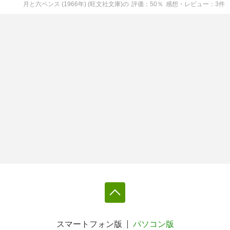
月と六ペンス (1966年) (旺文社文庫)
の
評価
50
％
感想・レビュー
3
件
スマートフォン版
パソコン版