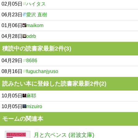
02月05日
ハイタス
06月23日
愛沢 直樹
01月06日
maikom
04月28日
odrb
積読中の読書家最新2件(3)
04月29日
8686
08月16日
fuguchanjyuso
読みたい本に登録した読書家最新2件(2)
10月05日
麻耶
10月05日
mizuiro
モームの関連本
月と六ペンス (岩波文庫)