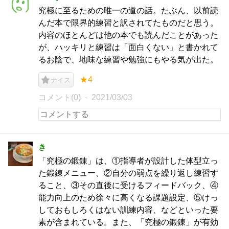
究極に至るための唯一の道の話。たぶん、以前読
んだ本で限界的練習と訳されてたものだと思う。
内容のほとんどは他の本でも読んだことがあった
が、ハッキリと練習は「面白くない」と書かれて
るお陰で、地味な練習や勉強にもやる気が出た。
★4
ナイス
コメント(0)
2021/03/03
き
「究極の鍛錬」は、①指導者が設計した体型立っ
た鍛錬メニュー、②自分の弱点を繰り返し練習す
ること、③その直後に受けるフィードバック、④
能力向上のため徐々に高くなる課題設定、⑤けっ
しておもしろくはない訓練内容、などといった要
素が含まれている。また、「究極の鍛錬」が有効