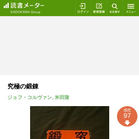
ログイン
新規登録
本を探
究極の鍛錬
ジョフ・コルヴァン
,
米田隆
感想
97