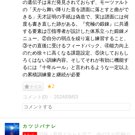
の遺伝子は未だ発見されておらず、モーツァルト
の「天から舞い降りた音を譜面に落とすと曲がで
きる」天才証明の手紙は偽造で、実は譜面には何
度も書き直した跡がある。『究極の鍛錬』に共通
する要素は①指導者が設計した体系立った鍛錬メ
ニュー、②自分の弱点を繰り返し練習すること、
③その直後に受けるフィードバック、④能力向上
のため徐々に高くなる課題設定、⑤決しておもし
ろくはない訓練内容。そしてそれが有効に機能す
るには『十年ルール』と言われるような一定以上
の累積訓練量と継続が必要
★2
ナイス
コメント(0)
2024/09/03
カ ツ ジ バ ナ レ
旧版・新版どちらも読了。他の方が究極の
ネタバレ