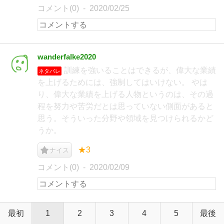
コメント(0)
2020/02/25
wanderfalke2020
訓練を強いることはできるが、偉大な業績
ネタバレ
を上げるためには、強制してはいけない。 やは
り、偉大な業績を上げる人物というのは、その過
程を努力や苦労だとは思っていない側面があると
思う。そういった分野や領域を見つけられるかど
うか。
★3
ナイス
コメント(0)
2020/02/09
最初
1
2
3
4
5
最後