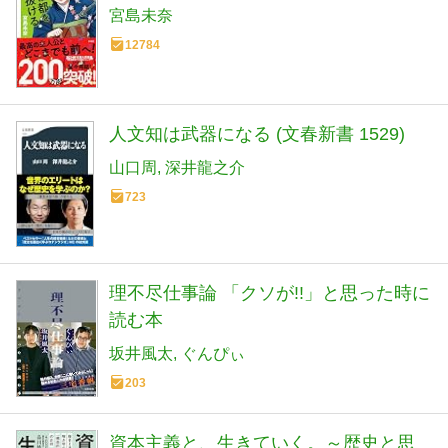
宮島未奈
12784
人文知は武器になる (文春新書 1529)
山口周
深井龍之介
723
理不尽仕事論 「クソが!!」と思った時に
読む本
坂井風太
ぐんぴぃ
203
資本主義と、生きていく。～歴史と思