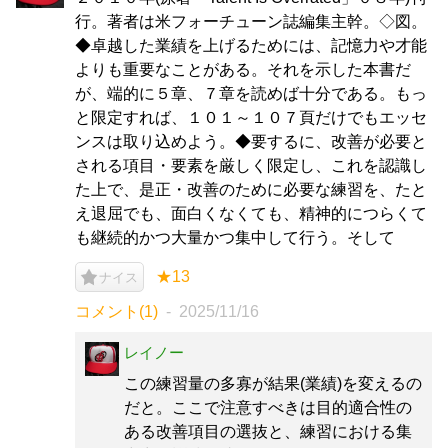
行。著者は米フォーチューン誌編集主幹。◇図。
◆卓越した業績を上げるためには、記憶力や才能
よりも重要なことがある。それを示した本書だ
が、端的に５章、７章を読めば十分である。もっ
と限定すれば、１０１～１０７頁だけでもエッセ
ンスは取り込めよう。◆要するに、改善が必要と
される項目・要素を厳しく限定し、これを認識し
た上で、是正・改善のために必要な練習を、たと
え退屈でも、面白くなくても、精神的につらくて
も継続的かつ大量かつ集中して行う。そして
★13
ナイス
コメント(1)
2025/11/16
レイノー
この練習量の多寡が結果(業績)を変えるの
だと。ここで注意すべきは目的適合性の
ある改善項目の選抜と、練習における集