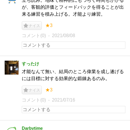
立ち読み。地味で精神的にもつらく時間もかかる
が、客観的評価とフィードバックを得ることが出
来る練習を積み上げる。才能より練習。
★3
ナイス
コメント(0)
2021/08/08
すったけ
才能なんて無い、結局のところ偉業を成し遂げる
には目標に対する効果的な鍛錬あるのみ。
★3
ナイス
コメント(0)
2021/07/16
Darbytime