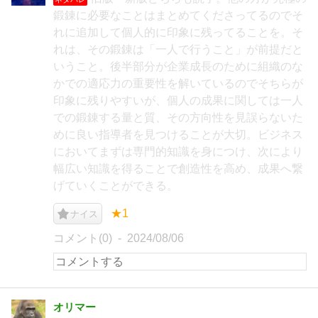
鍛錬に必要なことはまとめてくださってるのでそ
れに追加して個人的に印象に残ってることを。そ
れは、その鍛錬は「一人で行うこと」が前提だと
いうこと。後半部分が企業成長のために組織のな
かでの適応力の重要性を解いているのでそちらが
印象に残りやすいが、個人の成果に関しては一人
での鍛錬する量と質、その方向性を見誤らないた
めに良い指導者を見つけることが大切。ビジネス
においてまずは専門的知識を身につけ、次により
幅広い知識を得ることで創造性を高め、成果へ繋
げていくことができる。
★1
ナイス
コメント(0)
2024/08/06
オリマー