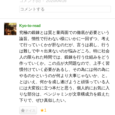
コメント(0)
2020/04/16
Kyo-to-read
究極の鍛錬とは質と量両面での徹底が必要という
論旨。惰性で行わない様にいかに一回ずつ、考え
て行っていくかが肝なのだが、言うは易し、行う
は難しで中々出来ないのが悩みどころ。特に社会
人の限られた時間では、鍛錬を行う仕組みをどう
作っていくか。この点が大問題なので、上手く習
慣付けていく必要があるし、その為には何の為に
やるのかというのが何より大事じゃないか、と。
とはいえ、何かを成し遂げようと頑張っている人
には大変役に立つ本だと思う。個人的にお気に入
りな部分は、ベンジャミンが文章構成力を鍛えた
下りで、ぜひ真似したい。
★1
ナイス