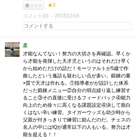
★3
ナイス
コメント(0)
2023/12/16
柔
才能なんてない！努力の大切さを再確認。早くか
ら才能を発揮した天才児というのはそれだけ早く
から始めただけの話だ！モーツァルトが5歳で作
曲したという逸話も疑わしい点が多い。鍛錬の量
×質で天才は作れる。①指導者がが設計した体系
だった鍛錬メニュー②自分の弱点繰り返し練習す
ること③その直後に受けるフィードバック④能力
向上のため徐々に高くなる課題設定④決して面白
くはない辛い練習。タイガーウッズも幼少時から
父親が付きっきりで練習に励んだのだ。チェスの
名人の中にはIQが通常以下の人もいる。努力は才
能を超える！！