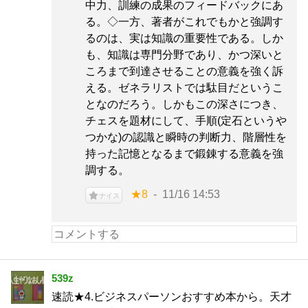
中力、訓練の成果のフィードバックにあ
る。◇一方、著者がこれでもかと強調す
るのは、実は知識の重要性である。しか
も、知識は専門分野であり、かつ深いと
ころまで到達させることの意義を強く訴
える。ゼネラリストでは駄目だというこ
となのだろう。しかもこの深さにつき、
チェスを題材にして、手順(定石というや
つかな)の認識と瞬時の判断力、階層性を
持った記憶となるまで鍛錬する意義を強
調する。
★8
11/16 14:53
ナイス
539z
速読★4.ビジネスパーソンおすすめ本から。天才