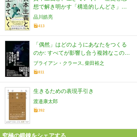
想で解き明かす「構造的しんどさ」の
正体
品川皓亮
413
「偶然」はどのようにあなたをつくる
のか: すべてが影響し合う複雑なこの世
界を生きることの意味
ブライアン・クラース
柴田裕之
811
生きるための表現手引き
渡邉康太郎
392
究極の鍛錬をシェアする