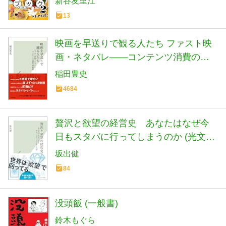
新谷友里江
13
映画を早送りで観る人たち ファスト映
画・ネタバレ――コンテンツ消費の現
在形 (光文社新書)
稲田豊史
4684
贅沢と欲望の経営史 あなたはなぜ今
日もスタバに行ってしまうのか (光文社
新書 1407)
坂出健
84
没頭飯 (一般書)
鈴木もぐら