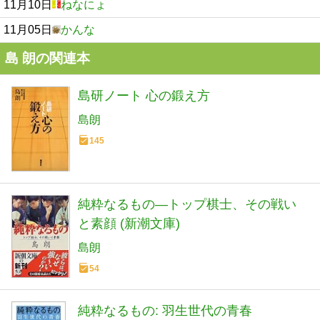
11月10日
ねなにょ
11月05日
かんな
島 朗の関連本
島研ノート 心の鍛え方
島朗
145
純粋なるもの―トップ棋士、その戦い
と素顔 (新潮文庫)
島朗
54
純粋なるもの: 羽生世代の青春