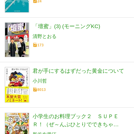
24
「壇蜜」(3) (モーニングKC)
清野とおる
173
君が手にするはずだった黄金について
小川哲
8013
小学生のお料理ブック２ ＳＵＰＥ
Ｒ！（ぜ～んぶひとりでできちゃ
う！）