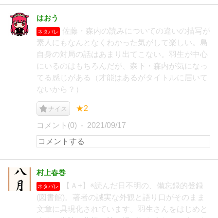
はおう
佐藤・森内の読みについての違いの描写が
ネタバレ
素人にもなんとなくわかった気がして楽しい。島
自身の対局の話はあまり出てこない。羽生が中心
にいるのはもちろんだが、森下・森内が気になっ
てる感じがある（才能はあるがタイトルに届いて
ないから？）
★2
ナイス
コメント(0)
2021/09/17
村上春巻
【Ａ+】※読んだ日不明の、備忘録的登録
ネタバレ
(図書館)。著者の誠実な外観と語り口がそのまま
文章に具現化されています。羽生さんをはじめと