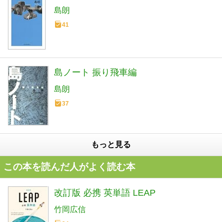
島朗
41
島ノート 振り飛車編
島朗
37
もっと見る
この本を読んだ人がよく読む本
改訂版 必携 英単語 LEAP
竹岡広信