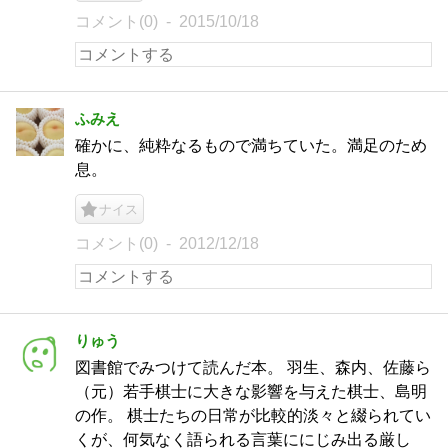
コメント(0)
2015/10/18
ふみえ
確かに、純粋なるもので満ちていた。満足のため
息。
ナイス
コメント(0)
2012/12/18
りゅう
図書館でみつけて読んだ本。 羽生、森内、佐藤ら
（元）若手棋士に大きな影響を与えた棋士、島明
の作。 棋士たちの日常が比較的淡々と綴られてい
くが、何気なく語られる言葉ににじみ出る厳し