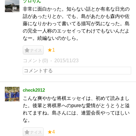
ゾロりん
非常に面白かった。知らない話とか有名な日光の
話があったりとか。でも、島があたかも森内や佐
藤になりかわって書いてる描写が気になった。島
の完全一人称のエッセイってわけでもないんだよ
なー。続編ないのかしら。
★1
ナイス
コメント(0)
2015/11/23
check2012
こんな爽やかな将棋エッセイは、初めて読みまし
た。後輩と将棋界へのpureな愛情がとうとうと溢
れてますね。島さんには、連盟会長やってほしい
な。
★4
ナイス