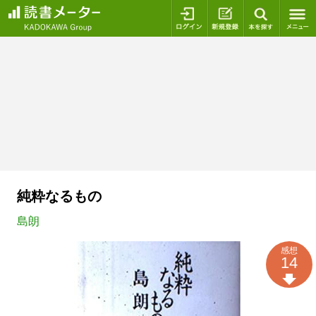
ログイン
新規登録
本を探
純粋なるもの
島朗
感想
14