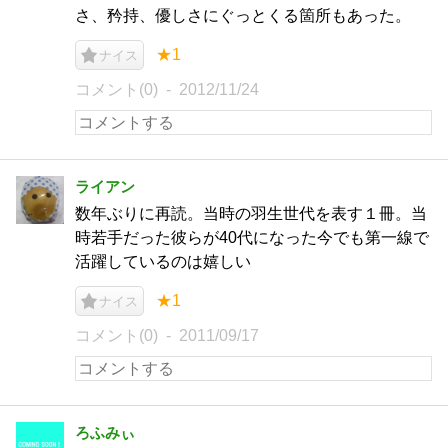
さ、矜持、優しさにぐっとくる箇所もあった。
★1
ナイス
コメント(0)
2012/11/24
ライアン
数年ぶりに再読。当時の羽生世代を表す１冊。当
時若手だった彼らが40代になった今でも第一線で
活躍しているのは嬉しい
★1
ナイス
コメント(0)
2011/09/17
ろふみぃ