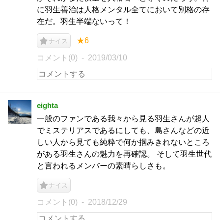
に羽生善治は人格メンタル全てにおいて別格の存
在だ。羽生半端ないって！
★6
ナイス
コメント(0)
2019/03/10
eighta
一般のファンである我々から見る羽生さんが超人
でミステリアスであるにしても、島さんなどの近
しい人から見ても純粋で何か掴みきれないところ
がある羽生さんの魅力を再確認。 そして羽生世代
と言われるメンバーの素晴らしさも。
ナイス
コメント(0)
2018/12/29