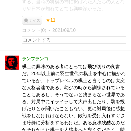
する、当時の将棋の神に択ばれた人たちの人とな
りや日常が知れてとても興味深かった。
★11
ナイス
コメント(0)
2021/09/10
ランフランコ
棋士に興味のある者にとっては飛び切りの良書
だ。20年以上前に羽生世代の棋士を中心に描かれ
ているが、トップレベルの棋士と言うものは大変
な人格者達である。幼少の時から訓練されている
こともあるし、そうでないと務まらない世界であ
る。対局中にイライラして大声出したり、駒を投
げたりとか聞いたこともない。更に対局後に感想
戦をしなければならない。敗戦を受け入れすぐさ
ま冷静に分析をするわけだ。ある意味残酷なのだ
がそれがまた棋士を人格者へと導くのだろう。特