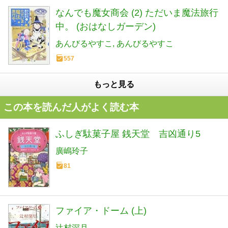
なんでも魔女商会 (2) ただいま魔法旅行
中。 (おはなしガーデン)
あんびるやすこ
あんびるやすこ
557
もっと見る
この本を読んだ人がよく読む本
ふしぎ駄菓子屋 銭天堂 吉凶通り5
廣嶋玲子
81
ファイア・ドーム (上)
辻村深月