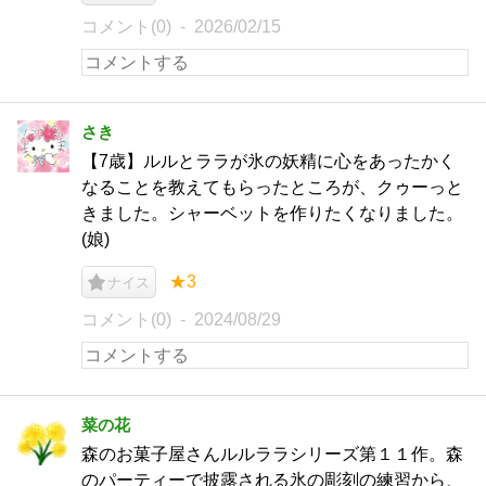
コメント(0)
2026/02/15
さき
【7歳】ルルとララが氷の妖精に心をあったかく
なることを教えてもらったところが、クゥーっと
きました。シャーベットを作りたくなりました。
(娘)
★3
ナイス
コメント(0)
2024/08/29
菜の花
森のお菓子屋さんルルララシリーズ第１１作。森
のパーティーで披露される氷の彫刻の練習から、