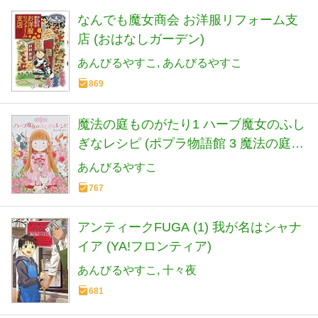
なんでも魔女商会 お洋服リフォーム支
店 (おはなしガーデン)
あんびるやすこ
あんびるやすこ
869
魔法の庭ものがたり1 ハーブ魔女のふし
ぎなレシピ (ポプラ物語館 3 魔法の庭も
のがたり 1)
あんびるやすこ
767
アンティークFUGA (1) 我が名はシャナ
イア (YA!フロンティア)
あんびるやすこ
十々夜
681