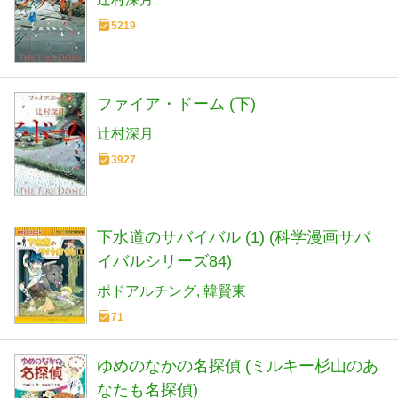
5219
ファイア・ドーム (下)
辻村深月
3927
下水道のサバイバル (1) (科学漫画サバ
イバルシリーズ84)
ポドアルチング
韓賢東
71
ゆめのなかの名探偵 (ミルキー杉山のあ
なたも名探偵)