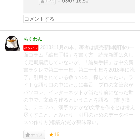
03/07 16:50
ナイス
ちくわん
2013年1月の本。著者は読売新聞朝刊の一
ネタバレ
面コラム「編集手帳」を書く方。読売新聞は久し
く定期購読していないが、「編集手帳」は中公新
書ラクレで第二十一集、第二十七集を2018年に読
了。引用されている数々の本、探してみたい。ラ
イトな語り口の中にたまに毒舌。プロの文筆家が
パソコン、インターネットが当たり前になった世
の中で、文章を作るということを語る。(書き換
え、テニヲハ、漢字カナかな)文章を作るとは考え
尽くすこと、とみたり。引用のためのデータベー
スの作り方(構築方法)が興味深い。
★16
ナイス