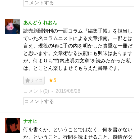
あんどう れおん
読売新聞朝刊の一面コラム『編集手帳』を担当し
ていた名コラムニストによる文章指南。一部とは
言え、現役の頃に手の内を明かした貴重な一冊だ
と思います。文章術なる技能にも興味はあります
が、何よりも“竹内政明の文章”を読みたかった私
は、とことん楽しませてもらえた書籍です。
★5
ナイス
コメント(0)
2019/08/26
ナオヒ
何を書くか、ということではなく、何を書かない
か、ということ。行間を読ませること。感情がダ