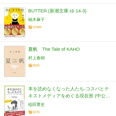
BUTTER (新潮文庫 ゆ 14-3)
柚木麻子
15380
夏帆 The Tale of KAHO
村上春樹
2935
本を読めなくなった人たち-コスパとテ
キストメディアをめぐる現在形 (中公新
書ラクレ 861)
稲田豊史
1678