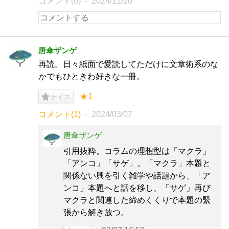
コメント(0)
2024/11/20
唐傘ザンゲ
再読。日々紙面で愛読してただけに文章術系のな
かでもひときわ好きな一冊。
★1
ナイス
コメント(1)
2024/03/07
唐傘ザンゲ
引用抜粋。コラムの理想型は「マクラ」
「アンコ」「サゲ」。「マクラ」本題と
関係ない興を引く雑学や話題から、「ア
ンコ」本題へと話を移し、「サゲ」再び
マクラと関連した締めくくりで本題の緊
張から解き放つ。