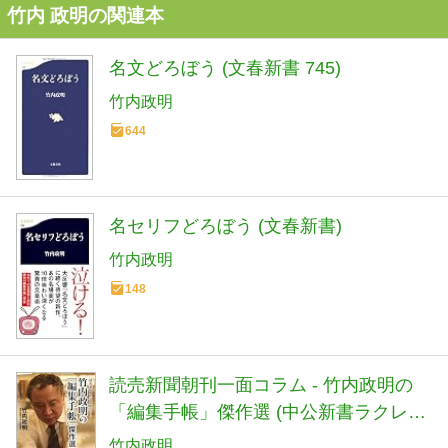
竹内 政明の関連本
名文どろぼう (文春新書 745)
竹内政明
644
名セリフどろぼう (文春新書)
竹内政明
148
読売新聞朝刊一面コラム - 竹内政明の
「編集手帳」傑作選 (中公新書ラクレ
620)
竹内政明