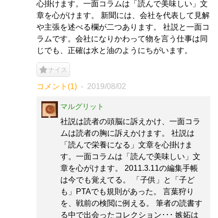
心掛けます。一面コラムは「読んで美味しい」文
章を心がけます。 新聞には、会社を代表して見解
や主張を述べる欄が二つあります。 社説と一面コ
ラムです。会社になりかわって物を言う仕事は同
じでも、正確は水と油のようにちがいます。
ナイス
コメント(1)
2019/08/02
マルグリット
社説は読者の頭脳に訴えかけ、一面コラ
ムは読者の胸に訴えかけます。 社説は
「読んで栄養になる」文章を心掛けま
す。一面コラムは「読んで美味しい」文
章を心がけます。 2011.3.11の編集手帳
は今でも覚えてる。 「子供」と「子ど
も」PTAでも規則があった。 言葉狩り
を、戦前の検閲に例える。 筆者の読書す
る中で出会ったコレクション･･･ 嫉妬は