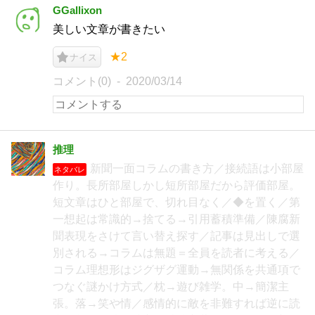
GGallixon
美しい文章が書きたい
★2
ナイス
コメント(0)
2020/03/14
推理
新聞一面コラムの書き方／接続語は小部屋
ネタバレ
作り。長所部屋しかし短所部屋だから評価部屋。
短文章はひと部屋で、切れ目なく／◆を置く／第
一想起は常識的→捨てる→引用蓄積準備／陳腐新
聞表現をさけて言い替え探す／記事は見出しで選
別される→コラムは無題＝全員を読者に考える／
コラム理想形はジグザグ運動→無関係を共通項で
つなぐ謎かけ方式／枕→遊び雑学。中→簡潔主
張。落→笑や情／感情的に敵を非難すれば逆に読