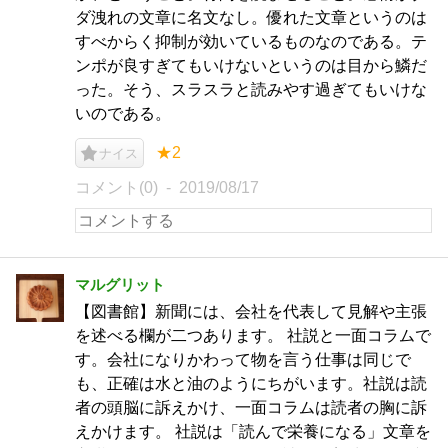
ダ洩れの文章に名文なし。優れた文章というのは
すべからく抑制が効いているものなのである。テ
ンポが良すぎてもいけないというのは目から鱗だ
った。そう、スラスラと読みやす過ぎてもいけな
いのである。
★2
ナイス
コメント(0)
2019/08/17
マルグリット
【図書館】新聞には、会社を代表して見解や主張
を述べる欄が二つあります。 社説と一面コラムで
す。会社になりかわって物を言う仕事は同じで
も、正確は水と油のようにちがいます。社説は読
者の頭脳に訴えかけ、一面コラムは読者の胸に訴
えかけます。 社説は「読んで栄養になる」文章を