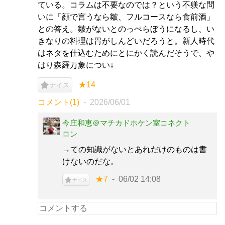
ている。コラムは不要なのでは？という不躾な問
いに「顔で言うなら皺、フルコースなら食前酒」
との答え。皺がないとのっぺらぼうになるし、い
きなりの料理は胃がしんどいだろうと。新人時代
はネタを仕込むためにとにかく読んだそうで、や
はり森羅万象につい↓
★14
ナイス
コメント(1)
2026/06/01
今庄和恵＠マチカドホケン室コネクト
ロン
→ての知識がないとあれだけのものは書
けないのだな。
★7
06/02 14:08
ナイス