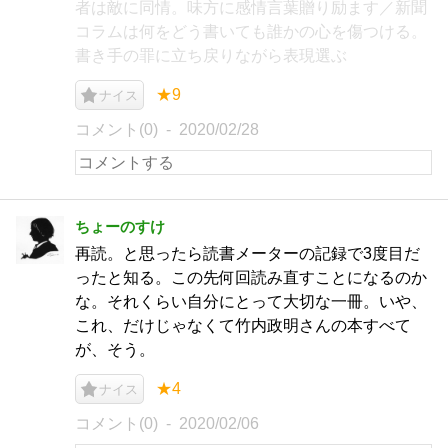
者は敵に同情。味方に感情言葉贈り励ます／新聞
コラムは何をどう書いても誰かの心を傷つける。
書き手の罪に立ち戻りながら表現選ぶ
★9
ナイス
コメント(0)
2020/02/28
ちょーのすけ
再読。と思ったら読書メーターの記録で3度目だ
ったと知る。この先何回読み直すことになるのか
な。それくらい自分にとって大切な一冊。いや、
これ、だけじゃなくて竹内政明さんの本すべて
が、そう。
★4
ナイス
コメント(0)
2020/02/06