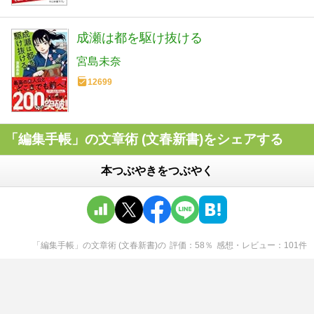
成瀬は都を駆け抜ける
宮島未奈
12699
「編集手帳」の文章術 (文春新書)をシェアする
本つぶやきをつぶやく
「編集手帳」の文章術 (文春新書)
の
評価
58
％
感想・レビュー
101
件