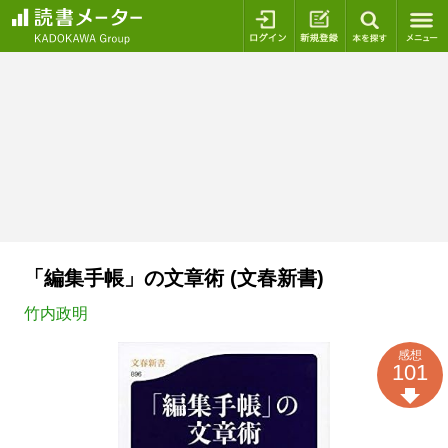
ログイン
新規登録
本を探
「編集手帳」の文章術 (文春新書)
竹内政明
感想
101