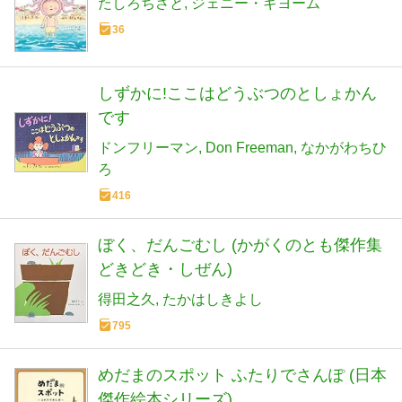
たしろちさと
ジェニー・ギヨーム
36
しずかに!ここはどうぶつのとしょかん
です
ドンフリーマン
Don Freeman
なかがわちひ
ろ
416
ぼく、だんごむし (かがくのとも傑作集
どきどき・しぜん)
得田之久
たかはしきよし
795
めだまのスポット ふたりでさんぽ (日本
傑作絵本シリーズ)