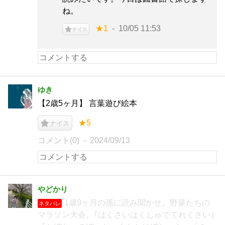
ね。
★1
10/05 11:53
ナイス
ゆき
【2歳5ヶ月】 言葉遊び絵本
★5
ナイス
コメント(0)
2024/09/13
やどかり
1歳9ヶ月の孫に読み聞かせ。野菜たちの
ネタバレ
マラソン大会。｢はくさいはくしゅでてれくさい｣