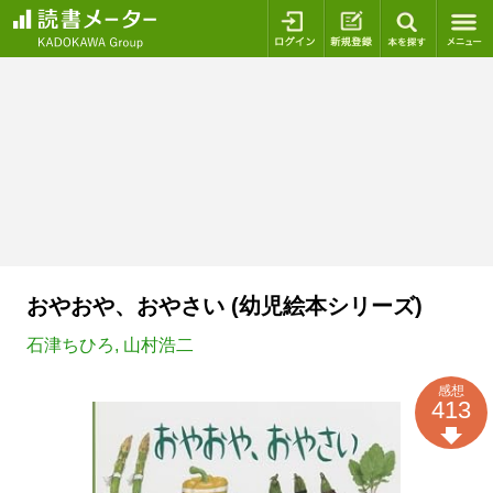
ログイン
新規登録
本を探
おやおや、おやさい (幼児絵本シリーズ)
石津ちひろ
,
山村浩二
感想
413