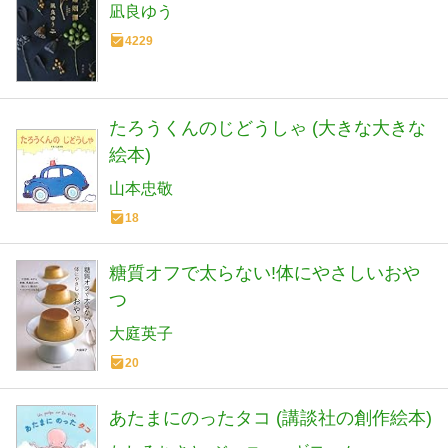
凪良ゆう
4229
たろうくんのじどうしゃ (大きな大きな
絵本)
山本忠敬
18
糖質オフで太らない!体にやさしいおや
つ
大庭英子
20
あたまにのったタコ (講談社の創作絵本)