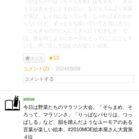
「かぼちゃのぼっちゃんかわにぼちゃん」「きゅ
うりはきゅうにとまれない」などリズムよく言葉
が並び、しゃれになっている。しゃれはまだわか
らないけど、ずっともち歩いていてお気に入り。
「にんきもののにんにくきんにくむきむき」で
は、腕を同じようにポーズをとってにこにこして
いる。声に出して読むのが楽しい絵本。
★13
ナイス
コメント(2)
2024/09/09
asisa
今日は野菜たちのマラソン大会。「そらまめ、そ
ろって、マラソンさ」「りっぱなパセリは、つっ
ぱしる」など、韻を踏んだようなユーモアのある
言葉が楽しい絵本。#2010MOE絵本屋さん大賞第
４位