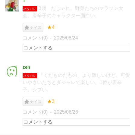
Y
3歳 だじゃれ。野菜たちのマラソン大
ネタバレ
会。唐辛子のキャラクター面白い。
★4
ナイス
コメント(0)
2025/08/24
zen
「くだものだもの」より難しいけど、可愛
ネタバレ
いやさいたちとダジャレで楽しい。1位が唐辛
子。シブい。
★3
ナイス
コメント(0)
2025/06/26