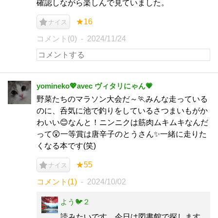
確認しながら楽しんで見ていました。
★16
ナイス
コメント(0)
2024/11/24
yomineko💖avec ヴィタリにゃん💗
野菜たちのマラソン大会だ～🏃みんな走っている
のに、呑気に池で釣りをしているさつまいもがか
わいい😊なんと！ニンニクは筋肉ムキムキなんだ
って😲一等賞は唐辛子のとうさん✨一緒に走りた
くなる本です(笑)
★55
ナイス
コメント(1)
2024/10/02
よう🐦２
読みたいです。今日は図書館で探します