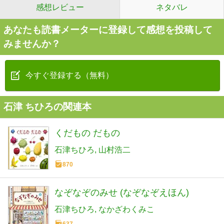
感想レビュー
ネタバレ
あなたも読書メーターに登録して感想を投稿して
みませんか？
今すぐ登録する（無料）
石津 ちひろの関連本
くだもの だもの
石津ちひろ
山村浩二
870
なぞなぞのみせ (なぞなぞえほん)
石津ちひろ
なかざわくみこ