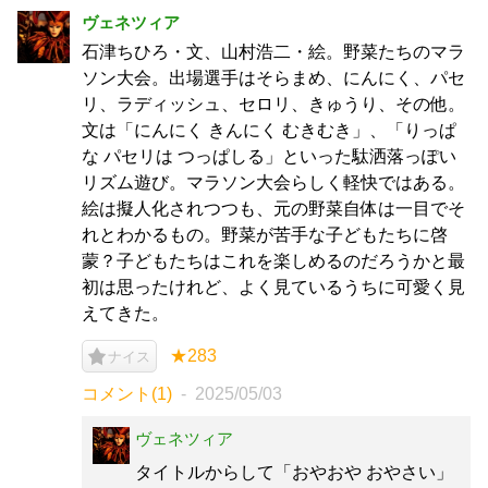
ヴェネツィア
石津ちひろ・文、山村浩二・絵。野菜たちのマラ
ソン大会。出場選手はそらまめ、にんにく、パセ
リ、ラディッシュ、セロリ、きゅうり、その他。
文は「にんにく きんにく むきむき」、「りっぱ
な パセリは つっぱしる」といった駄洒落っぽい
リズム遊び。マラソン大会らしく軽快ではある。
絵は擬人化されつつも、元の野菜自体は一目でそ
れとわかるもの。野菜が苦手な子どもたちに啓
蒙？子どもたちはこれを楽しめるのだろうかと最
初は思ったけれど、よく見ているうちに可愛く見
えてきた。
★283
ナイス
コメント(1)
2025/05/03
ヴェネツィア
タイトルからして「おやおや おやさい」