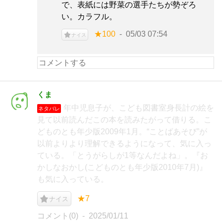
で、表紙には野菜の選手たちが勢ぞろ
い。カラフル。
★100
05/03 07:54
ナイス
くま
年中児息子が、こども図書室身長計の絵を
ネタバレ
見て以前読んだこの本を読みたがって借りる。こ
どものとも年少版2009年1月。“ことばあそび”が
以前よりより理解できるようになって、気に入っ
ている。「とうがらしが1等なんだよね」。『お
かしなおかし(こどものとも年少版2010年7月)』
も気に入っている。
★7
ナイス
コメント(0)
2025/01/11