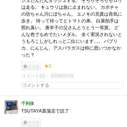
シュだんだんダッシュする。 そろりそろりセロリ
は走る。 キュウリは急に止まれない。 カボチャ
の坊ちゃん川にぼちゃん。 エノキの兄貴は呑気に
歩き。 待って待ってとトマトの弟。 白菜拍手は
照れ臭い。 唐辛子の父さんとうとう一等賞。 ど
んな色でもめでたいメダル。 全く実況されないと
うもろこしがしれっと二位にいます…。 パプリ
カ、にんじん、アスパラガスは特に思いつかなか
った？
★2
ナイス
コメント(0)
2026/05/18
千利体
TSUTAYA菖蒲店で読了
ナイス