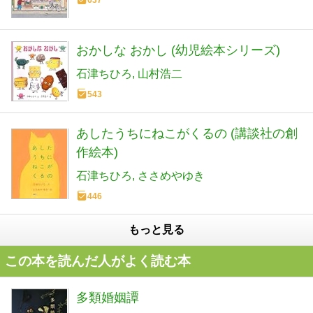
637
おかしな おかし (幼児絵本シリーズ)
石津ちひろ
山村浩二
543
あしたうちにねこがくるの (講談社の創
作絵本)
石津ちひろ
ささめやゆき
446
もっと見る
この本を読んだ人がよく読む本
多類婚姻譚