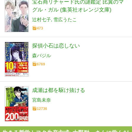
宝石商リチャード氏の謎鑑定 比翼のマ
グル・ガル (集英社オレンジ文庫)
辻村七子
雪広うたこ
473
探偵小石は恋しない
森バジル
6769
成瀬は都を駆け抜ける
宮島未奈
12736