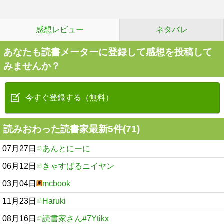
感想レビュー
ネタバレ
あなたも読書メーターに登録して感想を投稿して
みませんか？
今すぐ登録する（無料）
読みおわった読書家最新5件(71)
07月27日
あんとにーに
06月12日
きゃすばるニイヤン
03月04日
mcbook
11月23日
Haruki
08月16日
読書家さん#7Ytikx