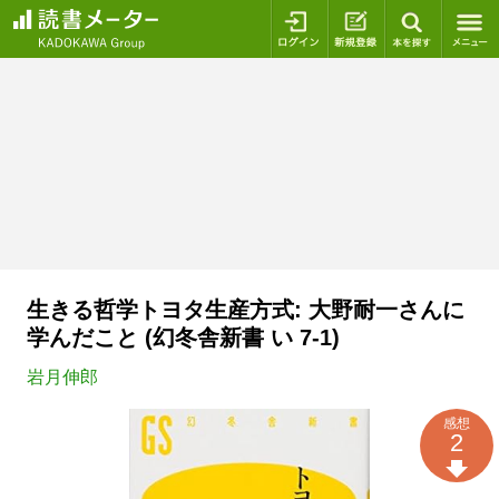
ログイン
新規登録
本を探
生きる哲学トヨタ生産方式: 大野耐一さんに
学んだこと (幻冬舎新書 い 7-1)
岩月伸郎
感想
2