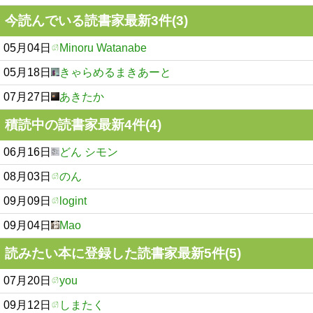
今読んでいる読書家最新3件(3)
05月04日
Minoru Watanabe
05月18日
きゃらめるまきあーと
07月27日
あきたか
積読中の読書家最新4件(4)
06月16日
どん シモン
08月03日
のん
09月09日
logint
09月04日
Mao
読みたい本に登録した読書家最新5件(5)
07月20日
you
09月12日
しまたく