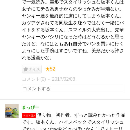
で一気読み。美形でスタイリッシュな坂本くんは
女子にモテる為男子からのやっかみが半端ない。
ヤンキー達を最終的に虜にしてしまう坂本くん。
カツアゲされてる同級生を庇うではなく一緒にバ
イトをする坂本くん。スマイルの大売出し。先輩
ヤンキーのパシリになった時はどうなるかと思っ
たけど、なにはともあれ自分でパンを買いに行く
ようにした手腕はすごいですね。美形だから許さ
れる漫画かな。
★52
ナイス
コメント(0)
2017/02/03
まっぴー
借り物、初作者。ずっと読みたかった作品
ネタバレ
です。坂本くん、ハイスペックでスタイリッシュ
でかっこいいわw今どきっぽいかんじでストーリ