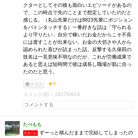
クターとしてその後も面白いエピソードがあるの
で、この時点で先のことまで想定していたのだと
感じる。（丸山先輩だけは8823先輩にポジション
をバトンタッチする）一番好きな話は「守られる
より守りたい」自分で稼いだお金だからこそ不良
には渡すことが出来ない。お金の大切さや人から
認められた喜びが詰まった話。反撃する久保田の
技名は一見意味不明なのだが、これが労働成果で
あると思えば短時間で彼は成長し職場が肌に合っ
たのだと思う。
★8
ナイス
コメント(0)
2017/04/24
たべもも
ずーっと積んだままで完結してしまったの
ネタバレ