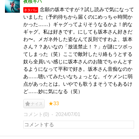
夜桜キハ
念願の坂本ですが？試し読みで気になって
ネタバレ
いました（予約待ちから届くのにめっちゃ時間か
かった……）ギャグってよりそうなるかよ！的な
ギャグ。私は好きです。にしても坂本さん好きだ
わ〜。メガネ外した姿なんて反則ですわよ、坂本
さん？？あいなの「放送禁止！？」が謎にツボっ
てしまった（笑）ここで敵対したり絡もうとする
奴ら全員いい感じに坂本さんのお陰でちゃんとす
るようになって平和で好き。坂本さん音痴なのか
あ……聴いてみたいなちょっとな。イケメンに弱
点があったとは。いやでも歌うまそうでもあるけ
ど……妙に気になる（笑）
★33
ナイス
コメント(0)
2024/07/01