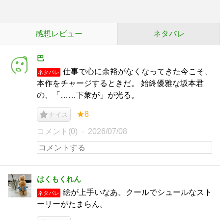
感想レビュー
ネタバレ
巴
仕事で心に余裕がなくなってきた今こそ、
ネタバレ
本作をチャージするときだ。 始終優雅な坂本君
の、「……下衆が」が光る。
★8
ナイス
コメント(0)
2026/07/08
はくもくれん
絵が上手いなあ。クールでシュールなスト
ネタバレ
ーリーがたまらん。