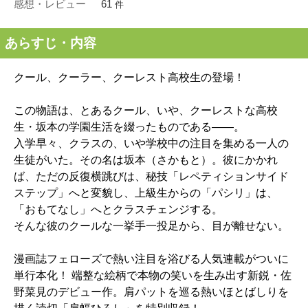
感想・レビュー
61
件
あらすじ・内容
クール、クーラー、クーレスト高校生の登場！
この物語は、とあるクール、いや、クーレストな高校
生・坂本の学園生活を綴ったものである――。
入学早々、クラスの、いや学校中の注目を集める一人の
生徒がいた。その名は坂本（さかもと）。彼にかかれ
ば、ただの反復横跳びは、秘技「レペティションサイド
ステップ」へと変貌し、上級生からの「パシリ」は、
「おもてなし」へとクラスチェンジする。
そんな彼のクールな一挙手一投足から、目が離せない。
漫画誌フェローズで熱い注目を浴びる人気連載がついに
単行本化！ 端整な絵柄で本物の笑いを生み出す新鋭・佐
野菜見のデビュー作。肩パットを巡る熱いほとばしりを