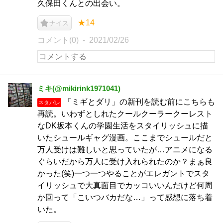
久保田くんとの出会い。
★14
ナイス
コメント(0)
2021/02/26
ミキ(@mikirink1971041)
「ミギとダリ」の新刊を読む前にこちらも
ネタバレ
再読。いわずとしれたクールクーラークーレスト
なDK坂本くんの学園生活をスタイリッシュに描
いたシュールギャグ漫画。ここまでシュールだと
万人受けは難しいと思っていたが…アニメになる
ぐらいだから万人に受け入れられたのか？まぁ良
かった(笑)一つ一つやることがエレガントでスタ
イリッシュで大真面目でカッコいいんだけど何周
か回って「こいつバカだな…」って感想に落ち着
いた。