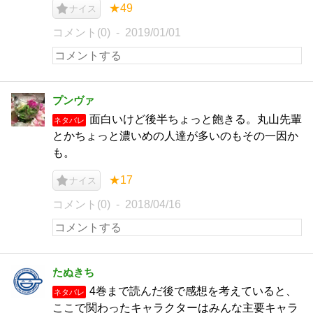
★49
ナイス
コメント(0)
2019/01/01
プンヴァ
面白いけど後半ちょっと飽きる。丸山先輩
ネタバレ
とかちょっと濃いめの人達が多いのもその一因か
も。
★17
ナイス
コメント(0)
2018/04/16
たぬきち
4巻まで読んだ後で感想を考えていると、
ネタバレ
ここで関わったキャラクターはみんな主要キャラ