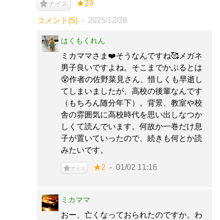
★29
ナイス
コメント(5)
2025/12/28
はくもくれん
ミカママさま❤️そうなんですね🥰メガネ
男子良いですよね。そこまでかぶるとは
😵作者の佐野菜見さん、惜しくも早逝し
てしまいましたが、高校の後輩なんです
（もちろん随分年下）。背景、教室や校
舎の雰囲気に高校時代を思い出しなつか
しくて読んでいます。何故か一巻だけ息
子が置いていったので、続きも何とか読
みたいです。
★2
01/02 11:16
ナイス
ミカママ
おー、亡くなっておられたのですか。わ