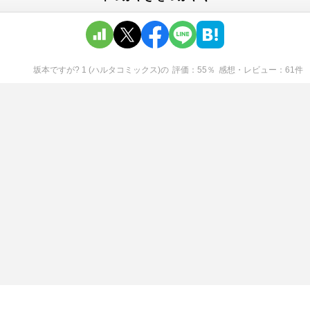
坂本ですが? 1 (ハルタコミックス)
の
評価
55
％
感想・レビュー
61
件