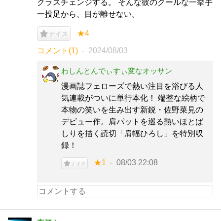
クラスチェンジする。 そんな彼のクールな一挙手
一投足から、目が離せない。
★4
ナイス
コメント(1)
2024/08/03
わしんとんでぃすぃ変なオッサン
漫画誌フェローズで熱い注目を浴びる人
気連載がついに単行本化！ 端整な絵柄で
本物の笑いを生み出す新鋭・佐野菜見の
デビュー作。肩パットを巡る熱いほとば
しりを描く読切「肩幅ひろし」を特別収
録！
★1
08/03 22:08
ナイス