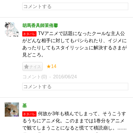
胡馬香具師茉侑馨
TVアニメで話題になったクールな主人公
ネタバレ
がどんな相手に対してもパシられたり、イジメに
あったりしてもスタイリッシュに解決するさまが
見どころ。
★14
ナイス
コメント(0)
2016/06/24
基
何故か3年も積んでしまって、そうこうす
ネタバレ
るうちにアニメ化。このままでは1巻分をアニメ
で観てしまうことになると慌てて積読崩し。……