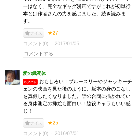
ーはなく、完全なギャグ漫画ですがこれが初単行
本とは作者さんの力を感じました。続き読みま
す。
★27
ナイス
コメント(0)
2017/01/05
愛の餓死体
おもしろい！ブルースリーやジャッキーチ
ネタバレ
ェンの映画を見た後のように、坂本の身のこなし
を真似したくなりました。話の合間に描かれてい
る身体測定の挿絵も面白い！脇役キャラもいい感
じ！
★25
ナイス
コメント(0)
2016/07/01