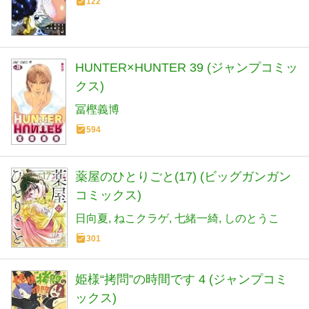
122
HUNTER×HUNTER 39 (ジャンプコミッ
クス)
冨樫義博
594
薬屋のひとりごと(17) (ビッグガンガン
コミックス)
日向夏
ねこクラゲ
七緒一綺
しのとうこ
301
姫様“拷問”の時間です 4 (ジャンプコミ
ックス)