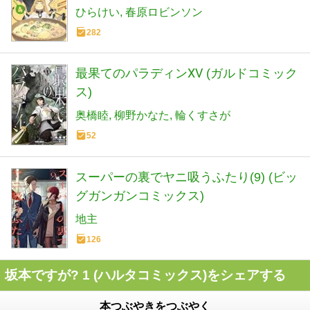
ひらけい
春原ロビンソン
282
最果てのパラディンⅩⅤ (ガルドコミック
ス)
奥橋睦
柳野かなた
輪くすさが
52
スーパーの裏でヤニ吸うふたり(9) (ビッ
グガンガンコミックス)
地主
126
坂本ですが? 1 (ハルタコミックス)をシェアする
本つぶやきをつぶやく