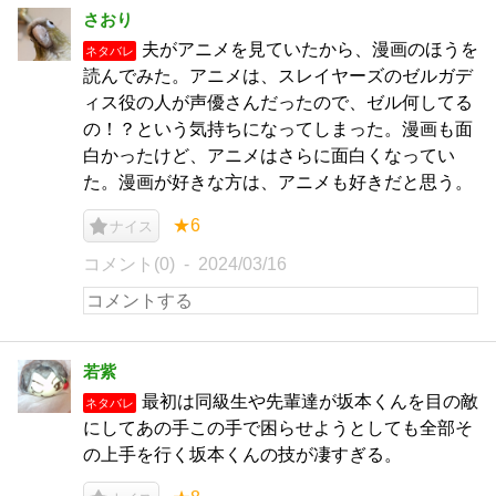
さおり
夫がアニメを見ていたから、漫画のほうを
ネタバレ
読んでみた。アニメは、スレイヤーズのゼルガデ
ィス役の人が声優さんだったので、ゼル何してる
の！？という気持ちになってしまった。漫画も面
白かったけど、アニメはさらに面白くなってい
た。漫画が好きな方は、アニメも好きだと思う。
★6
ナイス
コメント(0)
2024/03/16
若紫
最初は同級生や先輩達が坂本くんを目の敵
ネタバレ
にしてあの手この手で困らせようとしても全部そ
の上手を行く坂本くんの技が凄すぎる。