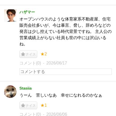
ハザマー
オープンハウスのような体育家系不動産屋、住宅
販売会社多いが、今は暴言、脅し、辞めろなどの
発言は少し控えている時代背景ですね。 主人公の
営業成績上がらない社員も世の中には沢山いる
ね。
★2
ナイス
コメント(0)
2026/06/17
Stasiia
うーん 苦しいなあ 幸せになれるのかなぁ
★1
ナイス
コメント(0)
2026/06/06