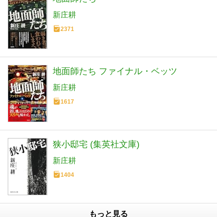
新庄耕
2371
地面師たち ファイナル・ベッツ
新庄耕
1617
狭小邸宅 (集英社文庫)
新庄耕
1404
もっと見る