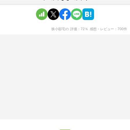
狭小邸宅
の
評価
72
％
感想・レビュー
700
件