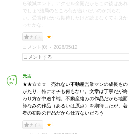
ら破滅エンド。アクセル全開だからこの後はあれ
でしょ?結局のところ何が言いたいのか判らな
い。受賞作だから期待したけど読まなくても良か
ったかな。
★1
ナイス
コメント(0)
2026/05/12
元吉
★★☆☆☆ 売れない不動産営業マンの成長もの
がたり、特にオチも何もない。文章は丁寧だが終
わり方が中途半端。不動産絡みの作品だから地面
師なみの作品（あるいは原点）を期待したが、著
者の初期の作品だから仕方ないだろう
★1
ナイス