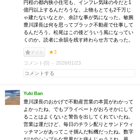
円程の都内狭小住宅も、インフレ気味の今だと1
億円以上するんだろうな。上物もとても2千万じ
ゃ建たないなとか、余計な事が気になった。敏腕
豊川課長は何を思ってブラック不動産で仕事して
るんだろう。松尾はこの後どういう風になってい
くのか。読者に余韻を残す終わらせ方であった。
★3
ナイス
コメント(0)
2026/01/23
Yuki Ban
豊川課長のおかげで不動産営業の本質がわかって
よかったね、でもプライベートがおろそかにして
ることはよくないと警告を出してくれていたね。
営業は運だけど、毎日のチラシ配りとサンドウィ
ッチマンがあってこそ掴んだ転機だったね。数字
だけのシンプルな世界だと病んじゃうよね。最