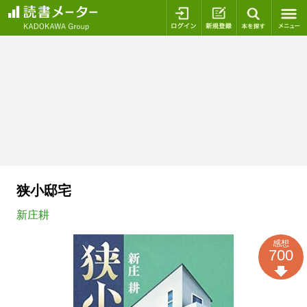
ログイン
新規登録
本を探
狭小邸宅
新庄耕
感想
700