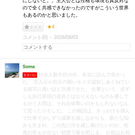
にしないと。。主人公とは性格も環境も真反対な
ので全く共感できなかったのですがこういう世界
もあるのかと思いました。
★4
ナイス
コメント(0)
2026/08/03
Soma
社会人数年目の今、本当に読んで良かっ
ネタバレ
た。 主人公が自分の願いをメタ認知しあぐねてい
る描写に痛いほど共感できた。 仕事という、必ず
しも自己実現の道具とはなりえないものを通して
もがく人間は、それ自体尊いのかもしれないなん
て思ったりもした。 この物語は、きっかけを掴ん
で仕事で少しずつ成果を残しながらも、新たな悩
みも生まれ、この先に何を成し遂げたいのか、松
尾の答えが出ない状態で幕を閉じる。 お前はお前