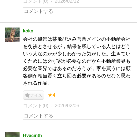
コメント(0)
2026/02/12
koko
会社の風景は某飛び込み営業メインの不動産会社
を彷彿とさせるが，結果を残している人とはどう
いう人なのかが少しわかった気がした。生きてい
くためには必ず家が必要なのだから不動産業界も
必要な業界ではあるのだろうが，家を買うには顧
客側が相当賢く立ち回る必要があるのだなと思わ
される作品。
★4
ナイス
コメント(0)
2026/02/06
Hyacinth