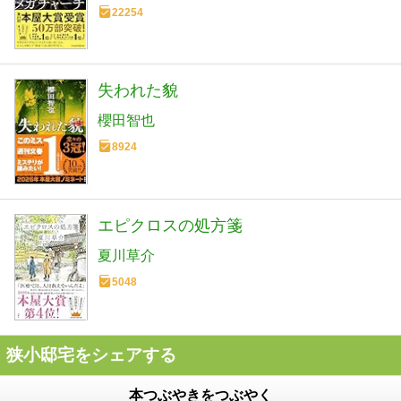
22254
失われた貌
櫻田智也
8924
エピクロスの処方箋
夏川草介
5048
狭小邸宅をシェアする
本つぶやきをつぶやく