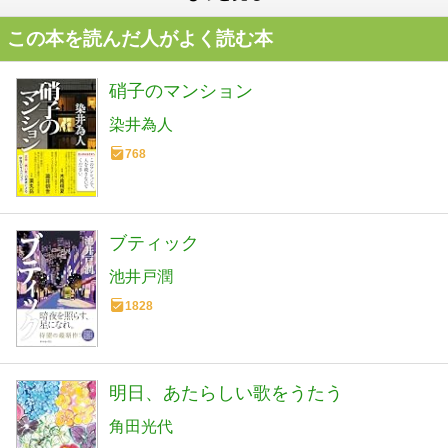
この本を読んだ人がよく読む本
硝子のマンション
染井為人
768
ブティック
池井戸潤
1828
明日、あたらしい歌をうたう
角田光代