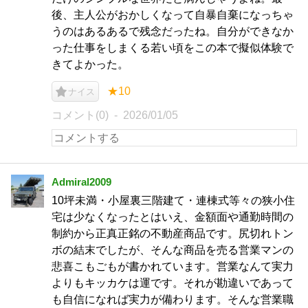
後、主人公がおかしくなって自暴自棄になっちゃ
うのはあるあるで残念だったね。自分ができなか
った仕事をしまくる若い頃をこの本で擬似体験で
きてよかった。
★10
ナイス
コメント(0)
2026/01/05
Admiral2009
10坪未満・小屋裏三階建て・連棟式等々の狭小住
宅は少なくなったとはいえ、金額面や通勤時間の
制約から正真正銘の不動産商品です。尻切れトン
ボの結末でしたが、そんな商品を売る営業マンの
悲喜こもごもが書かれています。営業なんて実力
よりもキッカケは運です。それが勘違いであって
も自信になれば実力が備わります。そんな営業職