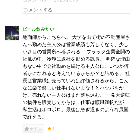
ビール飲みたい
地面師からこちらへ。 大学を出て街の不動産屋さ
んへ勤めた主人公は営業成績も芳しくなく、少し
小さ目の営業所へ移される。 ブラック企業全開の
社風の中、冷静に退社を勧める課長。 明確な理由
もない中で会社勤めを続ける主人公に、いつか何
者かになれると考えているからか？と詰める。 社
長は営業職は売っていれば評価されるから、こん
なに楽で楽しい仕事はないよな！とハッパをか
け、売れない主人公はまた落ち込む。 一発大逆転
の物件を販売してからは、仕事は順風満帆だが、
私生活はボロボロ。最後は急ぎ過ぎのような展開
で終える。
★11
ナイス