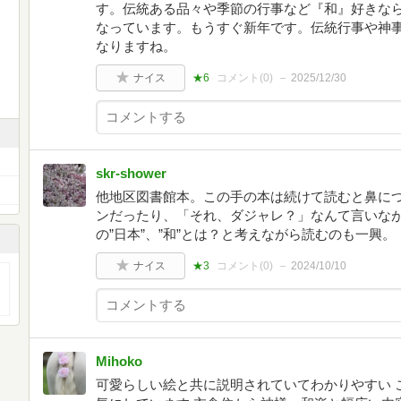
す。伝統ある品々や季節の行事など『和』好きな
なっています。もうすぐ新年です。伝統行事や神
なりますね。
ナイス
★6
コメント(
0
)
2025/12/30
skr-shower
他地区図書館本。この手の本は続けて読むと鼻に
ンだったり、「それ、ダジャレ？」なんて言いな
の”日本”、”和”とは？と考えながら読むのも一興。
ナイス
★3
コメント(
0
)
2024/10/10
Mihoko
可愛らしい絵と共に説明されていてわかりやすい 