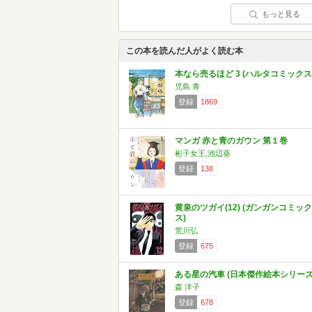
もっと見る
この本を読んだ人がよく読む本
本なら売るほど 3 (ハルタコミックス
児島 青
登録
1869
マンガ 赤と青のガウン 第１巻
彬子女王,池辺葵
登録
138
黄泉のツガイ(12) (ガンガンコミック
ス)
荒川弘
登録
675
ある星の汽車 (日本傑作絵本シリーズ
森 洋子
登録
678