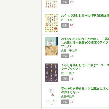
登録
92
おうちで楽しむ日本の行事 (王様文庫
広田 千悦子
登録
80
みえないもののうらがわは？ ～暮
しの道しるべ覚書 (COMODOライフ
ブック)
広田 千悦子
登録
73
くらしを楽しむ七十二候 (アース・
ターブックス)
広田千悦子
登録
73
幸せを引き寄せる小さな魔法 にほん
のおまじない
広田千悦子
登録
71