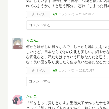
気にしています 衣食住から神様、和楽と幅広い内
れてみようかな！と思う部分。 忘れてしまった日
ナイス
★3
コメント(
0
)
2024/06/30
ろこん。
何かと騒がしい日々なので、しっかり地に足をつ
しいけど、日本ならではの文化も美しい。細やか
な変化など、私たちはそういう民族なんだと思う
なく良い面を取り戻したら住み良い社会になるの
ナイス
★5
コメント(
0
)
2021/01/17
たかこ
「和をもって貴しとなす」聖徳太子が作った十七
とって「和」はハビトゥスである。知らないうち