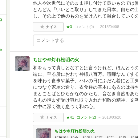
他人や次世代にそのまま押し付けて良いものでは
どんどん「いいとこ取り」してきた日本。自らの
し、その上で他のものを受け入れて融合していく
)
ナイス
★3
コメント(
0
)
2018/04/08
ら
ちはや＠灯れ松明の火
和をもって貴しとなすとは言うけれど、ほんとう
端に、至る所におわす神様八百万。喧嘩なんてす
を味わう食事や菓子、ハレの日にふだん着にと工
ス
につなぐ家屋の造り。衣食住の基本にあるのは持
まとことばとひらがなのかたち、音なき自然をあ
るもの拒まず受け容れ取り入れた和敬の精神。文
の中に深く強く息づく和の心。
ナイス
★41
コメント(
2
)
2018/03/20
ちはや＠灯れ松明の火
和菓子に和食、和装に和室、和語、和楽、和