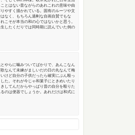
ることはない昔ながらのあれこれの意味や由
解りやすく描かれている。固有のルーツや文
ではなく、もちろん過剰な自画自賛でもな
それこそが本当の和の心ではないかと思う。
派生したくだりでは同時期に読んでいた例の
統とやらに噛みついてばかりで、あんこなん
演歌なんて未練がましいだの日の丸なんて梅
ないけど自分の子供だったら確実にぶん殴っ
ました。それが今じゃ和菓子にときめいたり
うきしてんだからやっぱり昔の自分を殴りた
れるのは便器でしょうか。あれだけは和式に