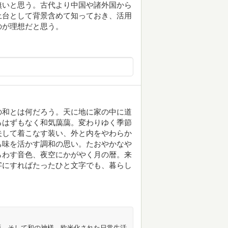
無いと思う。古代より中国や諸外国から
土台として背景含めて知っておき、活用
のが理想だと思う。
の和とは何だろう。天に地に家の中に道
るはずもなく和気藹藹。変わりゆく季節
夫して着こなす装い、外と内をやわらか
ち味を活かす調和の思い。たおやかなや
らわす音色、夜空にかがやく月の暦。来
字にすればたったひと文字でも、暮らし
暦、そして和の神様。欧米化された日常生活