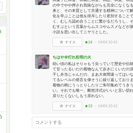
の中でやや押され気味ながらも完全になくな
来と、その本質として共通する精神について
化を学ぶことは他を排斥したり差別すること
く、むしろ認め合うことに繋がるだろうし、
むすぶという言葉からムスコやムスメなどが
)
小説を思い出してニヤリとした。
ナイス
★14
04/04 20:42
ちはや＠灯れ松明の火
幼い頃の私はそりゃもう尖っていて歴史や伝
て甘ったるいだの着物なんて歩きにくいだの
干し弁当じゃんだの、まあ大体間違ってはい
てるレベルの発言を偉そうに繰り返しており
着物の柄にうっとりしたりご朱印集めてうき
い。それでも唯一、断然洋式がいいと言い切
戻りたくないしもう戻れない。
ナイス
★13
04/04 20:42
)