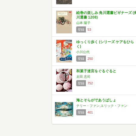
絵巻の楽しみ 角川選書ビギナーズ (
川選書 1208)
山本 陽子
登録
53
ゆっくり歩く (シリーズ ケアをひら
く)
小川公代
登録
250
和菓子迷宮をぐるぐると
太田 忠司
登録
752
海とそらがであうばしょ
テリー・ファン,エリック・ファン
登録
401