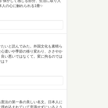
容 懐かしく感じる部分、生活に取り入
本人の心に触れられる1冊✨
けたいと読んでみた。外国文化も素晴ら
な心遣いや季節の移り変わり、ささやか
。良い悪いではなくて。変に拘るのでは
では？
条憲法の第一条の美しい名文。日本人に
に埋め込まれていて意識せずにいるよう