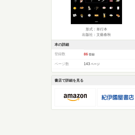
形式：単行本
出版社：文藝春秋
本の詳細
登録数
86
登録
ページ数
143
ページ
書店で詳細を見る