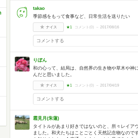
takao
角
季節感をもって食事など、日常生活を送りたい
ナイス
★1
コメント(
0
)
2017/08/16
りぼん
和の心って、結局は、自然界の生き物や草木や神
んだと思いました。
ナイス
★1
コメント(
0
)
2017/04/19
霜見月(朱蓮)
タイトルがあまり好きではないのと、所々レイア
ました。和犬たちはことごとく天然記念物なので