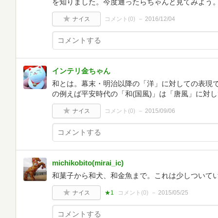
を知りました。今度通ったらちゃんと見てみよう
ナイス
コメント(
0
)
2016/12/04
インテリ金ちゃん
和とは。幕末・明治以降の「洋」に対しての表現
の例えば平安時代の「和(国風)」は「唐風」に対
ナイス
コメント(
0
)
2015/09/06
michikobito(mirai_ic)
和菓子から和犬、和金魚まで。これは少しついて
ナイス
★1
コメント(
0
)
2015/05/25