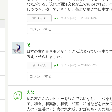
な気がする。現代は西洋文化が主であるけれど、
しつつも、残していきたい。茶道や華道で日本文
ナイス
★7
コメント(
0
)
2020/01/24
そ
日本の古き良きモノがたくさん詰まっている本で
考えさせられました。
ナイス
★1
コメント(
0
)
2018/05/20
えな
読み友さんのレビューを読んで気になり。「和を
子、和食、和楽器、和装、和室、和暦などをわか
人の（生活の）知恵の集大成。おばあちゃんの知