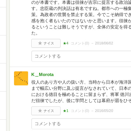
のが本書です。本書は徂徠が吉宗に提言する政治
す。忠臣蔵の判決話は有名ですね。都市への一極
策。為政者の世襲を禁止する策。今でこそ納得で
感を抱く者もいたのではないかと思います。徂徠
るということは難しそうですが、全体の安定を得
た。
ナイス
★4
コメント(
0
)
2018/06/02
K＿Morota
役人のあり方や人の扱い方、当時から日本が海洋
まで幅広い分野に及ぶ提言がなされていて、日本
における徳目を極めることに留まらず、将軍 徳川
だ徂徠でしたが、後に学問としては幕府が眉をひ
ナイス
★1
コメント(
0
)
2016/05/20