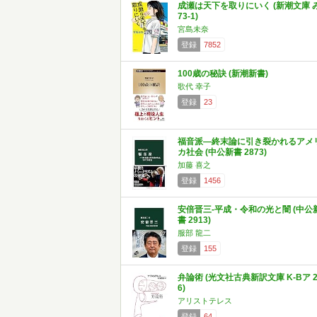
成瀬は天下を取りにいく (新潮文庫 
73-1)
宮島未奈
登録
7852
100歳の秘訣 (新潮新書)
歌代 幸子
登録
23
福音派―終末論に引き裂かれるアメ
カ社会 (中公新書 2873)
加藤 喜之
登録
1456
安倍晋三-平成・令和の光と闇 (中公
書 2913)
服部 龍二
登録
155
弁論術 (光文社古典新訳文庫 K-Bア 2
6)
アリストテレス
登録
64