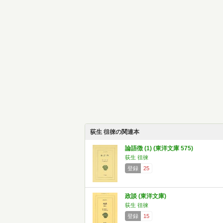
荻生 徂徠の関連本
論語徴 (1) (東洋文庫 575)
荻生 徂徠
登録
25
政談 (東洋文庫)
荻生 徂徠
登録
15