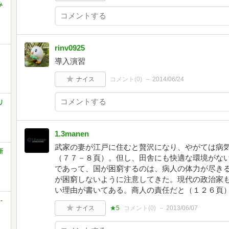
み
rinv0925
導入演習
ナイス
コメント(
0
)
2014/06/24
リ
1.3manen
武家の妻が江戸に住むと贅沢になり、やがては病
新
（７７－８頁）。但し、田舎にも快適な環境がな
であって、国が困窮するのは、病人の体力が尽き
が困窮しないように注意してきた。現代の政治家
い理由が書いてある。商人の責任だと（１２６頁
-
ナイス
★5
コメント(
0
)
2013/06/07