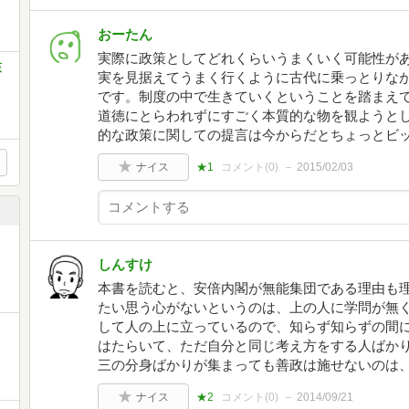
おーたん
実際に政策としてどれくらいうまくいく可能性が
荻
実を見据えてうまく行くように古代に乗っとりな
です。制度の中で生きていくということを踏まえ
道徳にとらわれずにすごく本質的な物を観ようと
的な政策に関しての提言は今からだとちょっとビ
ナイス
★1
コメント(
0
)
2015/02/03
しんすけ
本書を読むと、安倍内閣が無能集団である理由も理
たい思う心がないというのは、上の人に学問が無
して人の上に立っているので、知らず知らずの間
はたらいて、ただ自分と同じ考え方をする人ばか
三の分身ばかりが集まっても善政は施せないのは
ナイス
★2
コメント(
0
)
2014/09/21