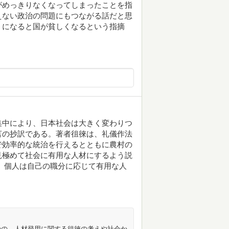
がめっきりなくなってしまったことを指
えない政治の問題にもつながる話だと思
うになると国が貧しくなるという指摘
集中により、日本社会は大きく変わりつ
言の抄訳である。著者徂徠は、礼儀作法
で効率的な統治を行えるとともに農村の
見極めて社会に有用な人材にするよう説
、個人は自己の職分に応じて有用な人
のの、人材登用に関する徂徠の考えや社会か