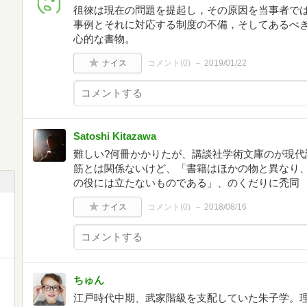
徂徠は現在の問題を提起し，その原因を当事者で
事例とそれに対応する制度の不備，そしてあるべ
心的な書物。
ナイス
コメント(
0
)
2019/01/22
Satoshi Kitazawa
難しい?何冊かかりたが、講談社学術文庫のが現代
筋とは関係ないけど、「書籍はほかの物と異なり
の役には立たないものである」、のくだりに禿同
ナイス
コメント(
0
)
2018/08/16
ちゅん
江戸時代中期、武家階級を支配していた朱子学。