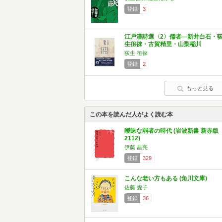
登録
3
江戸漢詩選〈2〉儒者―新井白石・
生徂徠・古賀精里・山梨稲川
荻生 徂徠
登録
2
もっと見る
この本を読んだ人がよく読む本
曖昧な弱者の時代 (岩波新書 新赤版
2112)
伊藤 昌亮
登録
329
こんな老い方もある (角川文庫)
佐藤 愛子
登録
36