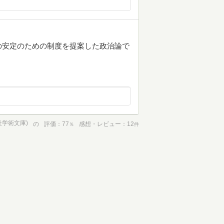
の安定のための制度を提案した政治論で
社学術文庫)
の
評価
77
感想・レビュー
12
％
件