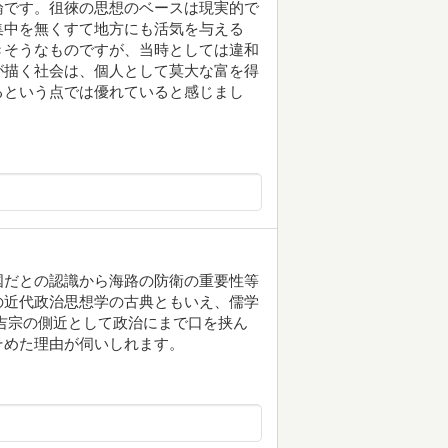
論です。徂徠の思想のベースは現実的で
集中を無くすて地方にも活気を与える
きそうなものですが、当時としては違和
が描く社会は、個人として莫大な富を得
るという点では優れていると感じまし
国だとの認識から海路の防衛の重要性等
の近代政治思想学の古典ともいえ、儒学
吉宗の側近として政治にまで口を挟ん
そめた理由が伺いしれます。