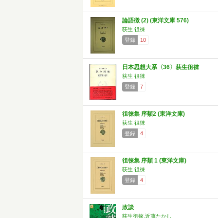
論語徴 (2) (東洋文庫 576)
荻生 徂徠
登録
10
日本思想大系〈36〉荻生徂徠
荻生 徂徠
登録
7
徂徠集 序類2 (東洋文庫)
荻生 徂徠
登録
4
徂徠集 序類 1 (東洋文庫)
荻生 徂徠
登録
4
政談
荻生徂徠,近藤たかし