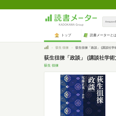
Amazo
トップ
読書メーターと
トップ
荻生 徂徠
荻生徂徠「政談」 (講談社学
荻生徂徠「政談」 (講談社学術
荻生 徂徠