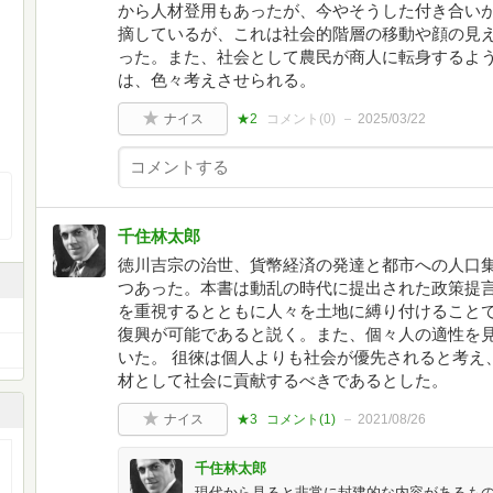
から人材登用もあったが、今やそうした付き合い
摘しているが、これは社会的階層の移動や顔の見
った。また、社会として農民が商人に転身するよ
は、色々考えさせられる。
ナイス
★2
コメント(
0
)
2025/03/22
千住林太郎
徳川吉宗の治世、貨幣経済の発達と都市への人口
つあった。本書は動乱の時代に提出された政策提
を重視するとともに人々を土地に縛り付けること
復興が可能であると説く。また、個々人の適性を
いた。 徂徠は個人よりも社会が優先されると考え
材として社会に貢献するべきであるとした。
ナイス
★3
コメント(
1
)
2021/08/26
千住林太郎
現代から見ると非常に封建的な内容があるも