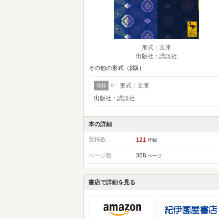
形式：文庫
出版社：講談社
その他の形式（β版）
形式：文庫
登録
0
出版社：講談社
本の詳細
登録数
121
登録
ページ数
368
ページ
書店で詳細を見る