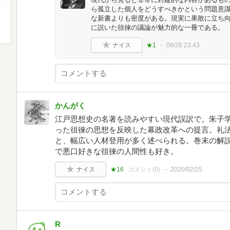
ら孤立した個人をどうすべきかという問題意
な新書よりも密度がある。現実に果敢に立ち
に説いた徂徠の議論が魅力的な一冊である。
ナイス
★1
08/26 23:43
かんがく
江戸思想史の名著を読みやすい現代誤訳で。朱子
った徂徠の思想を反映した幕政改革への提言。礼
と、幅広い人材登用が多く述べられる。巻末の解
で悪口好きな徂徠の人間性も好き。
ナイス
★16
コメント(
0
)
2020/02/25
R