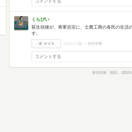
くらぴい
荻生徂徠が、将軍吉宗に、士農工商の各民の生活
す。
ナイス
コメント(
0
)
日付不明
荻生徂徠「政談」 (講談