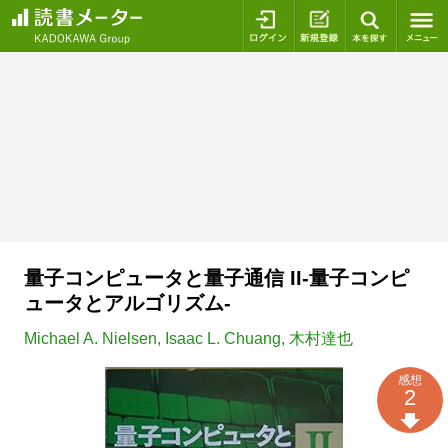
ログイン
新規登録
本を探
量子コンピュータと量子通信 II-量子コンピ
ュータとアルゴリズム-
Michael A. Nielsen
,
Isaac L. Chuang
,
木村達也
感想
2