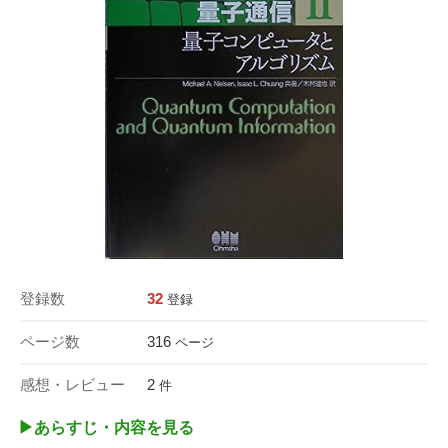
登録数
32
登録
ページ数
316
ページ
感想・レビュー
2
件
▶︎あらすじ・内容を見る