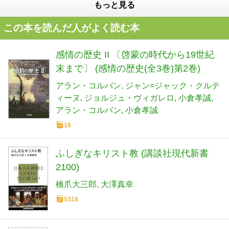
もっと見る
この本を読んだ人がよく読む本
感情の歴史 II 〔啓蒙の時代から19世紀
末まで〕 (感情の歴史(全3巻)第2巻)
アラン・コルバン
ジャン=ジャック・クルテ
ィーヌ
ジョルジュ・ヴィガレロ
小倉孝誠
アラン・コルバン
小倉孝誠
18
ふしぎなキリスト教 (講談社現代新書
2100)
橋爪大三郎
大澤真幸
5318