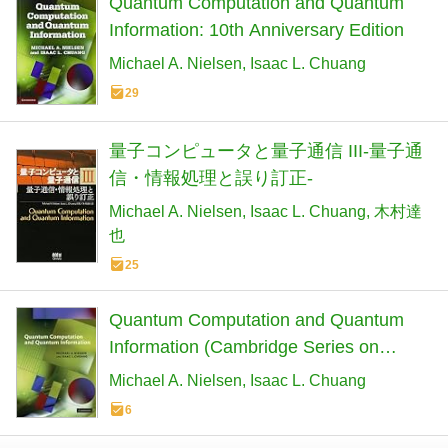
Quantum Computation and Quantum
Information: 10th Anniversary Edition
Michael A. Nielsen
Isaac L. Chuang
29
量子コンピュータと量子通信 III-量子通
信・情報処理と誤り訂正-
Michael A. Nielsen
Isaac L. Chuang
木村達
也
25
Quantum Computation and Quantum
Information (Cambridge Series on
Information and the Natural Sciences)
Michael A. Nielsen
Isaac L. Chuang
6