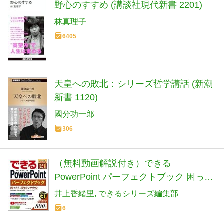
野心のすすめ (講談社現代新書 2201)
林真理子
6405
天皇への敗北：シリーズ哲学講話 (新潮
新書 1120)
國分功一郎
306
（無料動画解説付き）できる
PowerPoint パーフェクトブック 困った!
&便利ワザ大全Office
井上香緒里
できるシリーズ編集部
365/2019/2016/2013対応 (できるシリー
6
ズ)