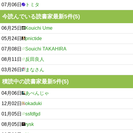
07月06日
トミタ
今読んでいる読書家最新5件(5)
06月25日
Kouichi Ume
05月24日
pnictide
07月08日
Souichi TAKAHIRA
08月11日
反田良人
03月26日
まなさん
積読中の読書家最新5件(5)
04月06日
あべんじゃ
12月02日
okaduki
01月05日
ssfdfgd
08月05日
rysk