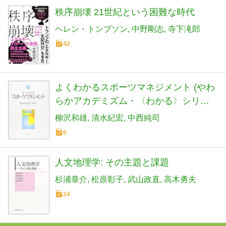
秩序崩壊 21世紀という困難な時代
ヘレン・トンプソン
中野剛志
寺下滝郎
42
よくわかるスポーツマネジメント (やわ
らかアカデミズム・〈わかる〉シリー
ズ)
柳沢和雄
清水紀宏
中西純司
6
人文地理学: その主題と課題
杉浦章介
松原彰子
武山政直
高木勇夫
24