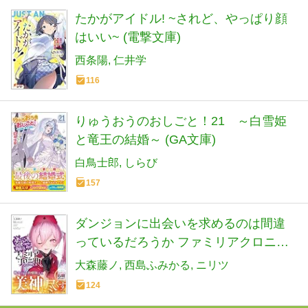
たかがアイドル! ~されど、やっぱり顔
はいい~ (電撃文庫)
西条陽
仁井学
116
りゅうおうのおしごと！21 ～白雪姫
と竜王の結婚～ (GA文庫)
白鳥士郎
しらび
157
ダンジョンに出会いを求めるのは間違
っているだろうか ファミリアクロニク
ル episodeヘイズ (GA文庫)
大森藤ノ
西島ふみかる
ニリツ
124