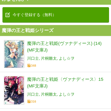
今すぐ登録する（無料）
魔弾の王と戦姫シリーズ
魔弾の王と戦姫(ヴァナディース) (14)
(MF文庫J)
川口士
片桐雛太
よし☆ヲ
348
魔弾の王と戦姫〈ヴァナディース〉15
(MF文庫J)
川口士
片桐雛太
よし☆ヲ
316