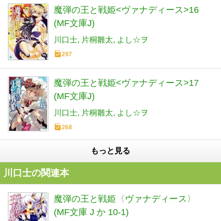
魔弾の王と戦姫<ヴァナディース>16
(MF文庫J)
川口士
片桐雛太
よし☆ヲ
297
魔弾の王と戦姫<ヴァナディース>17
(MF文庫J)
川口士
片桐雛太
よし☆ヲ
268
もっと見る
川口士の関連本
魔弾の王と戦姫〈ヴァナディース〉
(MF文庫 J か 10-1)