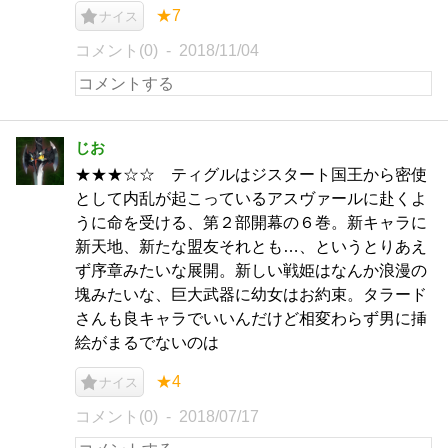
★7
ナイス
コメント(0)
2018/11/04
じお
★★★☆☆ ティグルはジスタート国王から密使
として内乱が起こっているアスヴァールに赴くよ
うに命を受ける、第２部開幕の６巻。新キャラに
新天地、新たな盟友それとも…、というとりあえ
ず序章みたいな展開。新しい戦姫はなんか浪漫の
塊みたいな、巨大武器に幼女はお約束。タラード
さんも良キャラでいいんだけど相変わらず男に挿
絵がまるでないのは
★4
ナイス
コメント(0)
2018/07/17