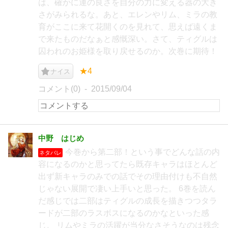
は、確かに運の良さを自分の力に変える器の大き
さがみられるな。あと、エレンやリム、ミラの教
育がここに来て花開くのを見れて、思えば遠くま
で来たものだなぁと感慨深い。さて、ティグルは
囚われのお姫様を取り戻せるのか。次巻に期待！
★4
ナイス
コメント(0)
2015/09/04
中野 はじめ
今巻から第二部！という事でどんな話の内
ネタバレ
容になるのかと思ってたら既存キャラはほとんど
出ず新キャラのみでの話でその理由付けも不自然
じゃない展開で凄い上手いと思った。 6巻を読ん
だ感じでは二部はティグルの成長を描きつつタラ
ードが二部のラスボスになるのかなといった感
じ。 リムやミラの活躍が当分なさそうなのは残念