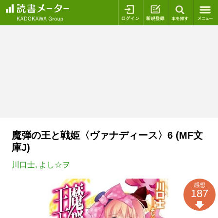
ログイン
新規登録
本を探
魔弾の王と戦姫〈ヴァナディース〉6 (MF文
庫J)
川口士
,
よし☆ヲ
感想
187