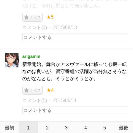
だけど、それは別として先が楽しみ。
★5
ナイス
コメント(0)
2015/08/13
arigamin
新章開始。舞台がアスヴァールに移って心機一転
なのは良いが、留守番組の活躍が当分無さそうな
のがなんとも。ミラとかミラとか。
★4
ナイス
コメント(0)
2015/06/11
最初
1
2
3
4
5
最後