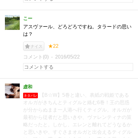
こー
アスヴァール、どろどろですね。タラードの思い
は？
★22
ナイス
コメント(0)
2016/05/22
虚和
【B☆W】5巻と違い、表紙の戦姫である
ネタバレ
オルガがきちんとティグルと絡む6巻！王の思惑
が分からぬまま一人港へ行くティグル。オルガが
最初から従者だと思いきや、ヴァレンティナの策
略だったと。しかし、エレンと離れてどうなるか
と思いきや、すぐさまオルガと出会えるティグル