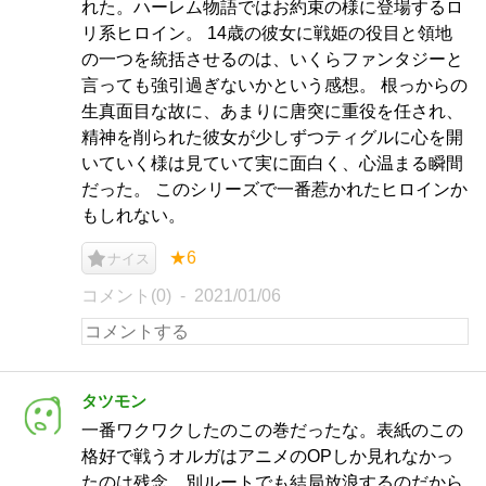
れた。ハーレム物語ではお約束の様に登場するロ
リ系ヒロイン。 14歳の彼女に戦姫の役目と領地
の一つを統括させるのは、いくらファンタジーと
言っても強引過ぎないかという感想。 根っからの
生真面目な故に、あまりに唐突に重役を任され、
精神を削られた彼女が少しずつティグルに心を開
いていく様は見ていて実に面白く、心温まる瞬間
だった。 このシリーズで一番惹かれたヒロインか
もしれない。
★6
ナイス
コメント(0)
2021/01/06
タツモン
一番ワクワクしたのこの巻だったな。表紙のこの
格好で戦うオルガはアニメのOPしか見れなかっ
たのは残念。別ルートでも結局放浪するのだから