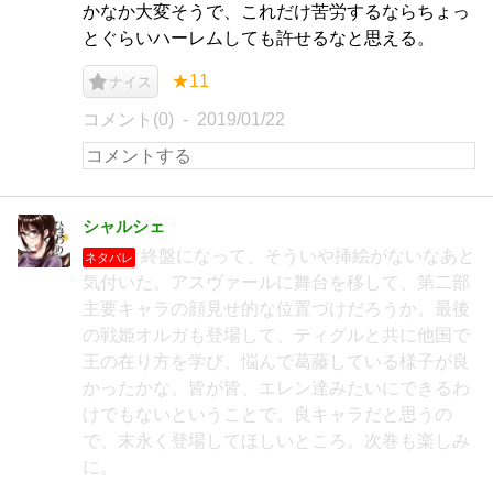
かなか大変そうで、これだけ苦労するならちょっ
とぐらいハーレムしても許せるなと思える。
★11
ナイス
コメント(0)
2019/01/22
シャルシェ
終盤になって、そういや挿絵がないなあと
ネタバレ
気付いた。アスヴァールに舞台を移して、第二部
主要キャラの顔見せ的な位置づけだろうか。最後
の戦姫オルガも登場して、ティグルと共に他国で
王の在り方を学び、悩んで葛藤している様子が良
かったかな。皆が皆、エレン達みたいにできるわ
けでもないということで。良キャラだと思うの
で、末永く登場してほしいところ。次巻も楽しみ
に。