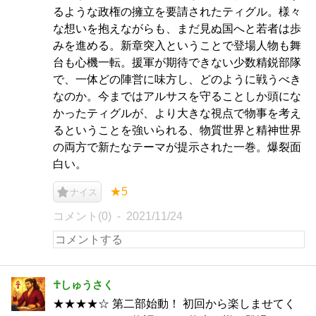
るような政権の擁立を要請されたティグル。様々
な想いを抱えながらも、まだ見ぬ国へと若者は歩
みを進める。新章突入ということで登場人物も舞
台も心機一転。援軍が期待できない少数精鋭部隊
で、一体どの陣営に味方し、どのように戦うべき
なのか。今まではアルサスを守ることしか頭にな
かったティグルが、より大きな視点で物事を考え
るということを強いられる、物質世界と精神世界
の両方で新たなテーマが提示された一巻。爆裂面
白い。
★5
ナイス
コメント(0)
2021/11/24
☥しゅうさく
★★★★☆ 第二部始動！ 初回から楽しませてく