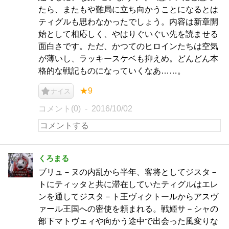
たら、またもや難局に立ち向かうことになるとは
ティグルも思わなかったでしょう。内容は新章開
始として相応しく、やはりぐいぐい先を読ませる
面白さです。ただ、かつてのヒロインたちは空気
が薄いし、ラッキースケベも抑えめ。どんどん本
格的な戦記ものになっていくなあ……。
★9
ナイス
コメント(0)
2016/10/02
くろまる
ブリュ－ヌの内乱から半年、客将としてジスタ－
トにティッタと共に滞在していたティグルはエレ
ンを通してジスタ－ト王ヴィクトールからアスヴ
ァール王国への密使を頼まれる。戦姫サ－シャの
部下マトヴェィや向かう途中で出会った風変りな