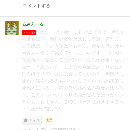
るみえーる
海の向こうの新しい国が出てきて、新しい
ネタバレ
戦姫も出て、新しい戦争がはじまる話。何だよこ
の表紙は、という話はともかく、新キャラのオル
ガさん可愛くて強くてかっこいいです。一応城を
攻め落とす話はあるんだけど、なんか物足りない
なー、と思ったら、主人公が今回はあまり死にか
けるほどひどい目には会ってないのと、無慈悲に
死ぬ・殺される人もいないんですね（お約束的に
死ぬ人はいる）。前の巻の詰め込み具合と比べる
と、このくらいゆっくり物語が進んだほうがいい
のかもしれません。このシリーズは好きすぎてう
まく感想が書けない。
★5
ナイス