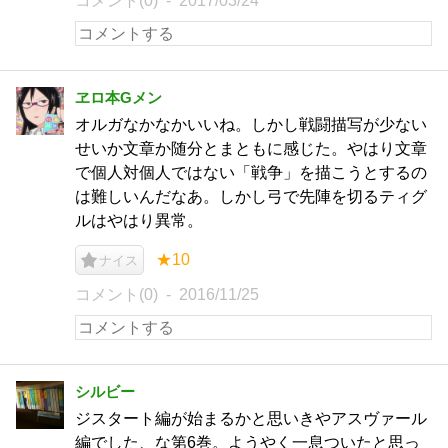
コメント(0)
2017/03/24
ヱロ本Gメン
オルガなかなかいいね。しかし戦闘描写が少ない
せいか文章か随分とまともに感じた。やはり文章
で個人対個人ではない「戦争」を描こうとするの
は難しいんだなあ。しかし弓で先陣を切るティグ
ルはやはり異常。
★10
ナイス
コメント(0)
2016/11/25
シルビー
ジスタート編が始まるかと思いきやアスヴァール
編でした、な第6巻。ようやく一息ついたと思っ