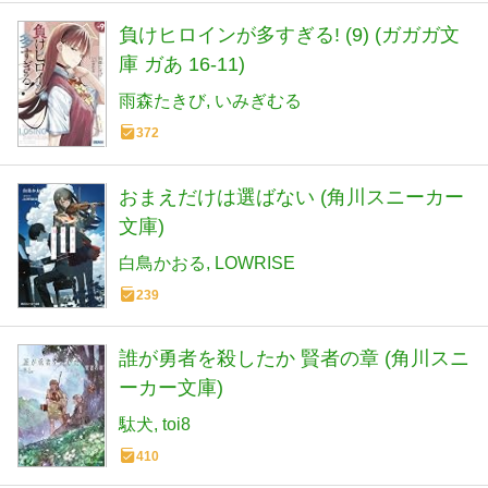
負けヒロインが多すぎる! (9) (ガガガ文
庫 ガあ 16-11)
雨森たきび
いみぎむる
372
おまえだけは選ばない (角川スニーカー
文庫)
白鳥かおる
LOWRISE
239
誰が勇者を殺したか 賢者の章 (角川スニ
ーカー文庫)
駄犬
toi8
410