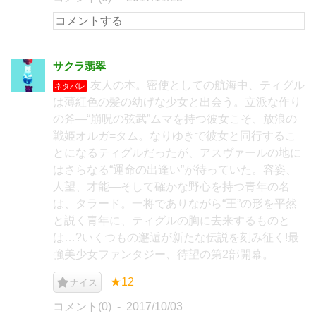
サクラ翡翠
友人の本。密使としての航海中、ティグル
ネタバレ
は薄紅色の髪の幼げな少女と出会う。立派な作り
の斧―“崩呪の弦武”ムマを持つ彼女こそ、放浪の
戦姫オルガ=タム。なりゆきで彼女と同行するこ
とになるティグルだったが、アスヴァールの地に
はさらなる“運命の出逢い”が待っていた。容姿、
人望、才能―そして確かな野心を持つ青年の名
は、タラード。一将でありながら“王”の形を平然
と説く青年に、ティグルの胸に去来するものと
は…?いくつもの邂逅が新たな伝説を刻み征く!最
強美少女ファンタジー、待望の第2部開幕。
★12
ナイス
コメント(0)
2017/10/03