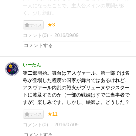
一人になったことで、主人公メインの展開が多
く、少し新鮮。
★3
ナイス
コメント(0)
2016/09/09
いーたん
第二部開始。舞台はアスヴァール。第一部では名
称が登場した程度の国家が舞台ではあるけれど、
アスヴァール内乱の戦火がブリューヌやジスター
トに波及するのか（一部の戦姫はすでに当事者で
すが）楽しみです。しかし、絵師よ。どうした？
★11
ナイス
コメント(0)
2016/07/09