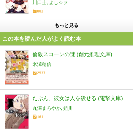
川口士
よし☆ヲ
882
もっと見る
この本を読んだ人がよく読む本
倫敦スコーンの謎 (創元推理文庫)
米澤穂信
2537
たぶん、彼女は人を殺せる (電撃文庫)
丸深まろやか
姐川
161