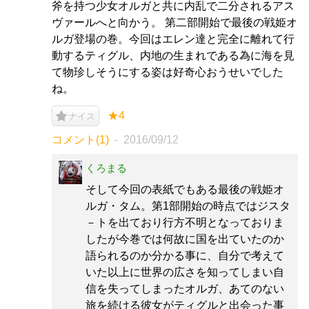
斧を持つ少女オルガと共に内乱で二分されるアス
ヴァールへと向かう。 第二部開始で最後の戦姫オ
ルガ登場の巻。今回はエレン達と完全に離れて行
動するティグル、内地の生まれである為に海を見
て物珍しそうにする姿は好奇心おうせいでした
ね。
★4
ナイス
コメント(1)
2016/09/12
くろまる
そして今回の表紙でもある最後の戦姫オ
ルガ・タム。第1部開始の時点ではジスタ
－トを出ており行方不明となっておりま
したが今巻では何故に国を出ていたのか
語られるのか分かる事に、自分で考えて
いた以上に世界の広さを知ってしまい自
信を失ってしまったオルガ、あてのない
旅を続ける彼女がティグルと出会った事