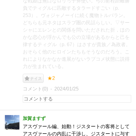
な戦姫は無口なロリっ子斧使い。弓の射程距離勝
負でティグルに匹敵するタラードすごい（p.
253）。ヴォジャノーイに続く魔物トルバラン。
どちらも元ネタはスラブ圏の民話らしい。▽サー
シャにエレンとの関係を問いただされた折，ほの
かな恋心が浮かんでも公の立場があるからと己を
律するティグル（p. 67）はさすが貴族／為政者。
おそらく他のヒロインたちもそうなのだろう。こ
れによりなかなか進展がないラブコメ状態に説得
力が生まれている。
★2
ナイス
コメント(0)
2024/01/25
加賀ますず
アスヴァール編、始動！ジスタートの客将として
アスヴァールの内乱に干渉し、ジスタートに与す