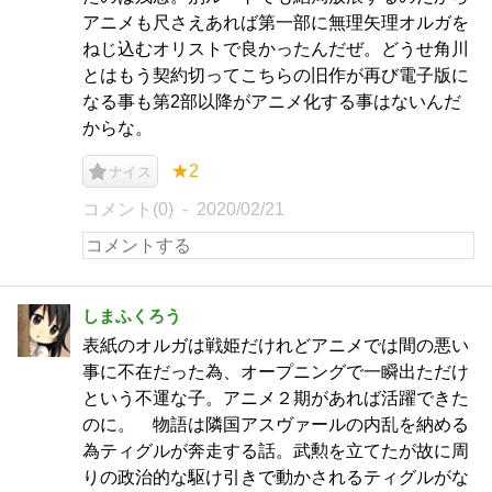
アニメも尺さえあれば第一部に無理矢理オルガを
ねじ込むオリストで良かったんだぜ。どうせ角川
とはもう契約切ってこちらの旧作が再び電子版に
なる事も第2部以降がアニメ化する事はないんだ
からな。
★2
ナイス
コメント(0)
2020/02/21
しまふくろう
表紙のオルガは戦姫だけれどアニメでは間の悪い
事に不在だった為、オープニングで一瞬出ただけ
という不運な子。アニメ２期があれば活躍できた
のに。 物語は隣国アスヴァールの内乱を納める
為ティグルが奔走する話。武勲を立てたが故に周
りの政治的な駆け引きで動かされるティグルがな