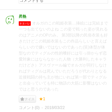
昇熱
オルガのこの戦姫衣装…挿絵には完結まで
ネタバレ
一つも出てないのよね この姿で戦った姿が見れる
のはアニメのOPのみ。 第3部以降の民俗衣装も好
きだけどこの戦姫衣装もこの作品らしいと言えば
らしいので嫌いではないのであった(笑)体型が体
型なのでティグルの性的嗜好には引っ掛からず恋
愛対象にはならなかった人物（大勝利したキャラ
だけどさ）アスヴァール編でオルガが同行しなけ
ればティグルは死んでいただろうが代わりとなる
近接戦闘の持ち主が他にいれば第一部でティグル
と出会っていても特に物語の大筋に影響はないの
ではと思うのであった
★1
ナイス
コメント(0)
2018/03/22