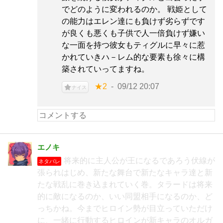
でどのように変われるのか。 戦姫として
の能力はエレン達にも負けず劣らずです
が良くも悪くも子供で人一倍負けず嫌い
な一面を持つ彼女もティグルに早々に惹
かれていきハ－レム的な要素も徐々に構
築されていってますね。
★2
09/12 20:07
ナイス
エノキ
将来的に主人公が王になるであろう伏線が
ネタバレ
張られはじめ、新たな舞台で新たなキャラ達と新
たな戦乱に巻き込まれていく巻。タラードは将来
的に敵になるのか、いい同盟相手になるのか、ど
っちかね。今までヒロイン勢が目立っていただけ
に、一緒に行動するヒロインが新キャラのオルガ