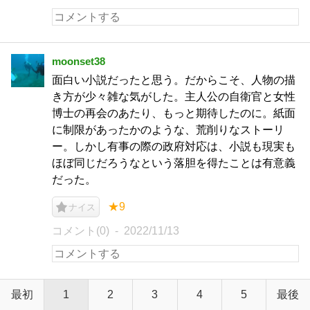
moonset38
面白い小説だったと思う。だからこそ、人物の描
き方が少々雑な気がした。主人公の自衛官と女性
博士の再会のあたり、もっと期待したのに。紙面
に制限があったかのような、荒削りなストーリ
ー。しかし有事の際の政府対応は、小説も現実も
ほぼ同じだろうなという落胆を得たことは有意義
だった。
★9
ナイス
コメント(0)
2022/11/13
最初
1
2
3
4
5
最後