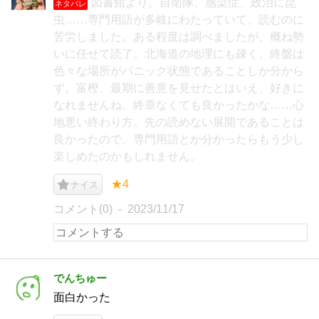
図書館より。自衛隊、感染症、政治に昆
ネタバレ
虫……専門用語が多岐にわたっていて、読むのに
苦労しました。ある程度は調べましたが、概ね勢
いに任せて読了。北海道の地理にも疎く、終盤は
色々な場所がパニック状態であることしか分から
ず。富樫、最期に善意を見せたとはいえ、好きに
なれませんね。終章なくても良かったかな……心
地悪い終わり方。先の読めない展開であることは
良かったので、専門用語とか分かったらもう少し
楽しめたのかもしれません。
★4
ナイス
コメント(0)
2023/11/17
でんちゅー
面白かった