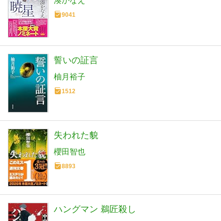
湊かなえ
9041
誓いの証言
柚月裕子
1512
失われた貌
櫻田智也
8893
ハングマン 鵜匠殺し