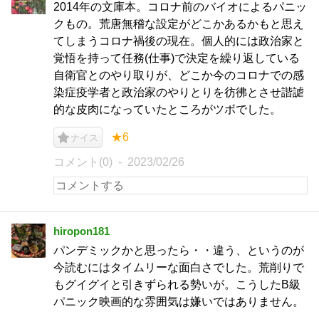
2014年の文庫本。コロナ前のバイオによるパニッ
クもの。荒唐無稽な設定がどこかあるかもと思え
てしまうコロナ禍後の現在。個人的には政治家と
覚悟を持って任務(仕事)で決定を繰り返している
自衛官とのやり取りが、どこか今のコロナでの感
染症疫学者と政治家のやりとりを彷彿とさせ諧謔
的な皮肉になっていたところがツボでした。
★6
ナイス
コメント(0)
2023/02/26
hiropon181
パンデミックかと思ったら・・違う、というのが
今読むにはタイムリーな面白さでした。荒削りで
もグイグイと引きずられる勢いが。こうしたB級
パニック映画的な雰囲気は嫌いではありません。