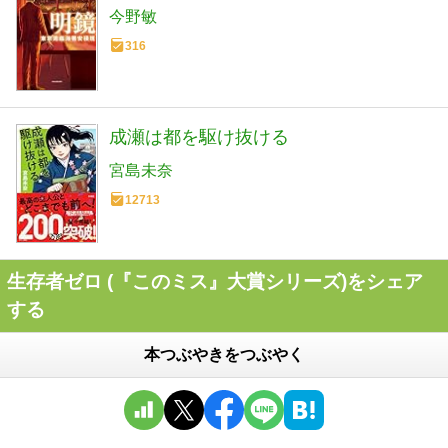
今野敏
316
成瀬は都を駆け抜ける
宮島未奈
12713
生存者ゼロ (『このミス』大賞シリーズ)をシェア
する
本つぶやきをつぶやく