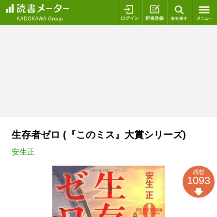
ログイン
新規登録
本を探
生存者ゼロ (『このミス』大賞シリーズ)
安生正
感想
1093