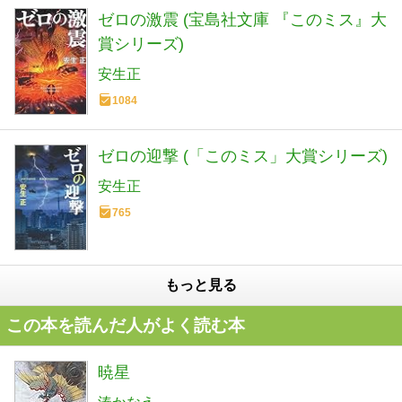
ゼロの激震 (宝島社文庫 『このミス』大
賞シリーズ)
安生正
1084
ゼロの迎撃 (「このミス」大賞シリーズ)
安生正
765
もっと見る
この本を読んだ人がよく読む本
暁星