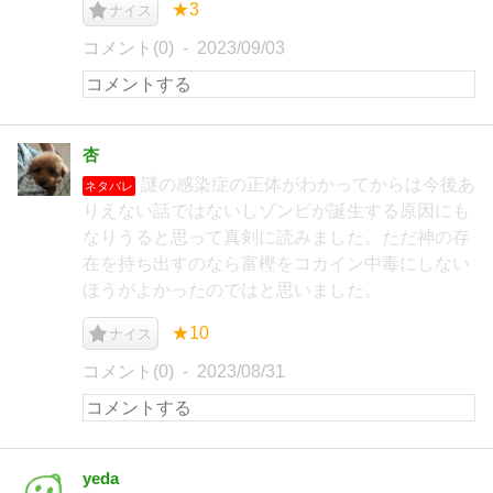
★3
ナイス
コメント(0)
2023/09/03
杏
謎の感染症の正体がわかってからは今後あ
ネタバレ
りえない話ではないしゾンビが誕生する原因にも
なりうると思って真剣に読みました。ただ神の存
在を持ち出すのなら富樫をコカイン中毒にしない
ほうがよかったのではと思いました。
★10
ナイス
コメント(0)
2023/08/31
yeda