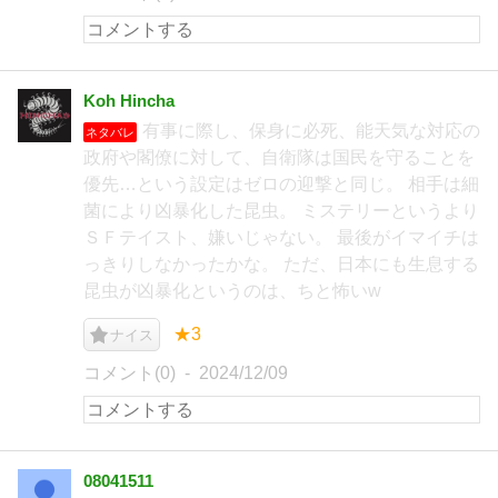
Koh Hincha
有事に際し、保身に必死、能天気な対応の
ネタバレ
政府や閣僚に対して、自衛隊は国民を守ることを
優先…という設定はゼロの迎撃と同じ。 相手は細
菌により凶暴化した昆虫。 ミステリーというより
ＳＦテイスト、嫌いじゃない。 最後がイマイチは
っきりしなかったかな。 ただ、日本にも生息する
昆虫が凶暴化というのは、ちと怖いw
★3
ナイス
コメント(0)
2024/12/09
08041511