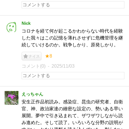
Nick
コロナを経て何が起こるかわからない時代を経験
した我々はこの記憶を薄れさせずに危機管理を継
続していけるのか。戦争しかり、原発しかり。
★8
ナイス
コメント(0)
2025/11/03
えっちゃん
安生正作品初読み。感染症、昆虫の研究者、自衛
官、神、政治家達の緻密な設定の、勢いある早い
展開。夢中で引き込まれて、ザワザワしながら読
み進めた。そして読了。いろいろな分野の説明が