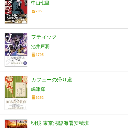
中山七里
705
ブティック
池井戸潤
1795
カフェーの帰り道
嶋津輝
6252
明鏡 東京湾臨海署安積班