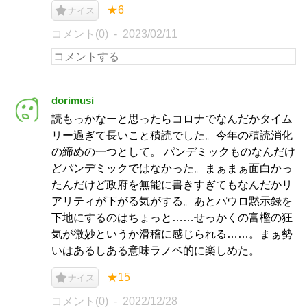
★6
ナイス
コメント(0)
2023/02/11
dorimusi
読もっかなーと思ったらコロナでなんだかタイム
リー過ぎて長いこと積読でした。今年の積読消化
の締めの一つとして。 パンデミックものなんだけ
どパンデミックではなかった。まぁまぁ面白かっ
たんだけど政府を無能に書きすぎてもなんだかリ
アリティが下がる気がする。あとパウロ黙示録を
下地にするのはちょっと……せっかくの富樫の狂
気が微妙というか滑稽に感じられる……。まぁ勢
いはあるしある意味ラノベ的に楽しめた。
★15
ナイス
コメント(0)
2022/12/28