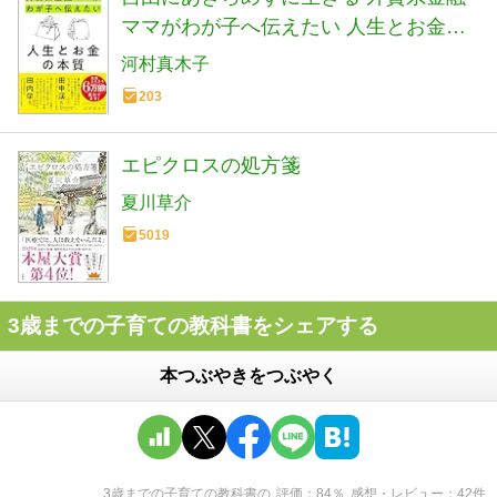
ママがわが子へ伝えたい 人生とお金の
本質
河村真木子
203
エピクロスの処方箋
夏川草介
5019
3歳までの子育ての教科書をシェアする
本つぶやきをつぶやく
3歳までの子育ての教科書
の
評価
84
％
感想・レビュー
42
件