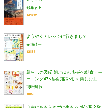
彩瀬まる
4989
ようやくカレッジに行きまして
光浦靖子
886
暮らしの図鑑 朝ごはん 魅惑の朝食・モ
ーニング47×基礎知識×朝を楽しむ工夫
と習慣20
朝時間.jp
92
自由にあきらめずに生きる 外資系金融