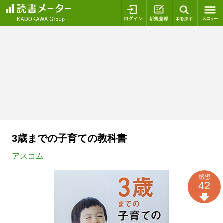
ログイン
新規登録
本を探
3歳までの子育ての教科書
アスコム
感想
42