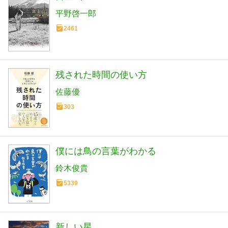
平野啓一郎
2461
残された時間の使い方
佐藤優
303
僕には鳥の言葉がわかる
鈴木俊貴
5339
新しい星