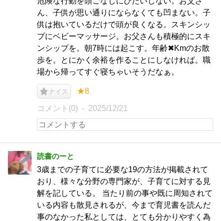
危険な行動を頭ごなしにひたいしない。お父さ
ん、子供が思い通りにならなくても凹まない。子
供は抱いているだけで頭が良くなる。スキンシッ
プにベビーマッサージ。お父さんも積極的にスキ
ンシップを。朝7時には起こす。年齢✖︎Kmのお散
歩を。とにかく余裕を作ることにしなければ。職
場から帰ってすぐ寝ちゃいそうだなぁ。
★8
ナイス
コメント(0)
2025/12/21
読書のーと
3歳までの子育てに必要な19の方法が掲載されて
おり、様々な分野の専門家が、子育てに対する見
解を記している。 当たり前の事や既に周知されて
いる内容も散見されるが、今まで育児書を読んだ
事のなかった私としては、とても分かりやすく為