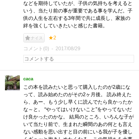
などを期待していたが、子供の気持ちを考えると
いう、当たり前の事が重要である事を学んだ。子
供の人生を左右する3年間で共に成長し、家族の
絆を強くしていきたいと感じた書籍。
★2
ナイス
コメント(0)
2017/08/29
caca
この本を読みたいと思って購入したのが2歳にな
って、読み始めたのがその2ヶ月後。 読み終えた
ら、あー、もう少し早くに読んでたら良かったか
な～と。 “やってはいけないこと”をやってないだ
け良かったのかな。 結局のところ、いろんな子が
いて当たり前で、生まれた瞬間のあの何とも言え
ない感動を思い出すと目の前にいる我が子を優し