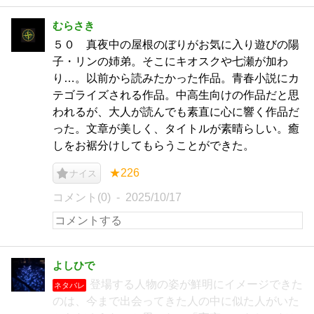
むらさき
５０ 真夜中の屋根のぼりがお気に入り遊びの陽
子・リンの姉弟。そこにキオスクや七瀬が加わ
り…。以前から読みたかった作品。青春小説にカ
テゴライズされる作品。中高生向けの作品だと思
われるが、大人が読んでも素直に心に響く作品だ
った。文章が美しく、タイトルが素晴らしい。癒
しをお裾分けしてもらうことができた。
★226
ナイス
コメント(0)
2025/10/17
よしひで
登場する人物の姿が鮮明にイメージできた
ネタバレ
のは、今まで出会ってきた人の中に似た人がいた