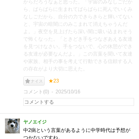
からだろうなぁと思った。「宇宙のみなしごだか
ら、ばらばらに生まれてばらばらに死んでいくみ
なしごだから、自分の力できらきらと輝いてない
と、宇宙の暗闇にのみこまれて消えちゃうんだ
よ。」夜空を見上げたら深い闇に吸い込まれそう
で怖くなった。「ときどき手をつなぎあえる友達
を見つけなさい。手をつないで、心の休憩ができ
る友達が必要なんだよ。」この言葉を聞いて友達
や家族、相手の事を考えて行動できる信頼する人
の存在がより大切に思えた。
★23
ナイス
コメント(0)
2025/10/16
ヤノエイジ
中2病という言葉があるように中学時代は予想が
つかないですね。