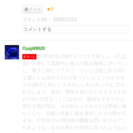
★5
ナイス
コメント(0)
2025/11/10
Oyaji¥9020
中学2年生の陽子と1つ下の弟リン。2人は
ネタバレ
遊びと称して真夜中に他人の家の屋根に登ってい
た。陽子と同じクラスで、リンとは陸上部で同じ
七瀬さんも加わり3人で登っていたところをキオ
スク(陽子と同じクラスのいじめられっ子)に見ら
れてしまう。後日、興味を持たれたキオスクも加
わり4人で登ることになるが、臆病なキオスクは
登れず逃げ帰る。その日からキオスクは学校に来
なくなり、自殺に失敗し腕を骨折したとの噂が広
まる。中学生の人間関係の機微を思い出させてく
れるような、自分自身も中学生に戻ったような心