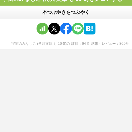
本つぶやきをつぶやく
宇宙のみなしご (角川文庫 も 16-8)
の
評価
64
％
感想・レビュー
865
件