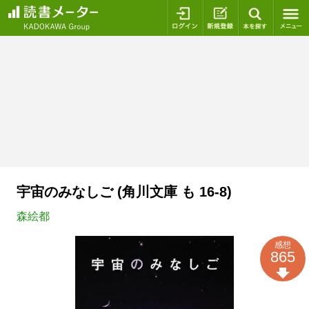
ログイン
新規登録
本を探
宇宙のみなしご (角川文庫 も 16-8)
森絵都
感想
865