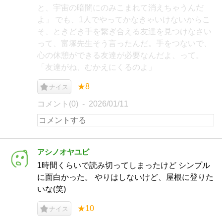
と、宇宙の暗闇にのみこまれて消えちゃうんだ
よ」 でも、1人でやってかなきゃいけないからこ
そ、ときどき手を繋ぎ合える友達を見つけなさい
って、富塚先生そう言ったんだ。手をつないで、
心の休憩ができる友達が必要なんだよ、って。
「友達がね、むかえにくるのよ」
★8
ナイス
コメント(0)
2026/01/11
アシノオヤユビ
1時間くらいで読み切ってしまったけど シンプル
に面白かった。 やりはしないけど、屋根に登りた
いな(笑)
★10
ナイス