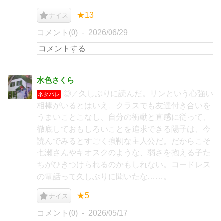
★13
ナイス
コメント(0)
2026/06/29
水色さくら
◎／久しぶりに読んだ。リンという心強い
ネタバレ
相棒がいるとはいえ、クラスでも友達付き合いを
うまいことこなし、自分の衝動と直感に従って、
徹底しておもしろいことを追求できる陽子は、今
読んでみるとすごく強靭な主人公だ。だからこそ
七瀬さんやキオスクのような、弱さを抱える子た
ちがひきつけられるのかもしれない。コードレス
の電話って久しぶりに聞いたな……。
★5
ナイス
コメント(0)
2026/05/17