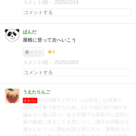
コメント(0)
2025/12/14
ぱんだ
屋根に登って次へいこう
★4
ナイス
コメント(0)
2025/12/03
うえたりんご
中2の陽子と中1リンは仲良しな姉弟で、
ネタバレ
両親が仕事で多忙なため、2人で自己流の遊びを
編み出し遊ぶ日々。ある日陽子は真夜中に近所の
家の屋根に登ることを思いつく。陽子の同級生七
瀬さんがリンに誘われ陸上部に入り、屋根登りの