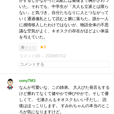
かするしかなかった気配には最後まで胸がざわつ
いた。それでも、中学生が「大人も立派とは限ら
ない」と気づき、自分たちなりに人とつながって
いく通過儀礼として読むと腑に落ちた。誰か一人
に感情移入したわけではないが、物語全体の不思
議な空気がよく、キオスクの存在がほどよい体温
を与えていた。
★6
ナイス
コメント(0)
2026/07/12
conyTM3
なんか可愛いな、この姉弟。 大人びた発言もする
けど擦れてなくて健やかで伸びやかで。そして優
しくて。 七瀬さんもキオスクもいい子だし。 読
後はほっこりします。 すみれちゃんの本当のとこ
ろが気になりますけど。