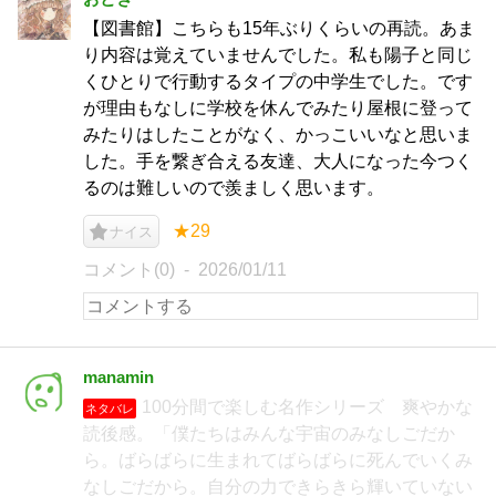
【図書館】こちらも15年ぶりくらいの再読。あま
り内容は覚えていませんでした。私も陽子と同じ
くひとりで行動するタイプの中学生でした。です
が理由もなしに学校を休んでみたり屋根に登って
みたりはしたことがなく、かっこいいなと思いま
した。手を繋ぎ合える友達、大人になった今つく
るのは難しいので羨ましく思います。
★29
ナイス
コメント(0)
2026/01/11
manamin
100分間で楽しむ名作シリーズ 爽やかな
ネタバレ
読後感。「僕たちはみんな宇宙のみなしごだか
ら。ばらばらに生まれてばらばらに死んでいくみ
なしごだから。自分の力できらきら輝いていない