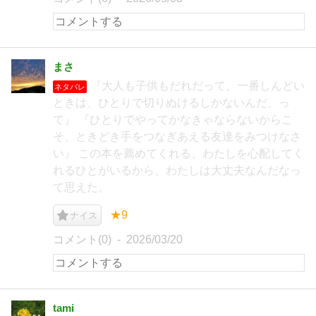
まさ
『大人も子供もだれだって、一番しんどい
ネタバレ
ときは、ひとりで切りぬけるしかないんだ、っ
て』 『ひとりでやってかなきゃならないからこ
そ、ときどき手をつなぎあえる友達をみつけなさ
い』 この本を薦めてくれる、わたしを心配してく
れるひとがいるから、わたしは大丈夫なんだなっ
て思えた。
★9
ナイス
コメント(0)
2026/03/20
tami