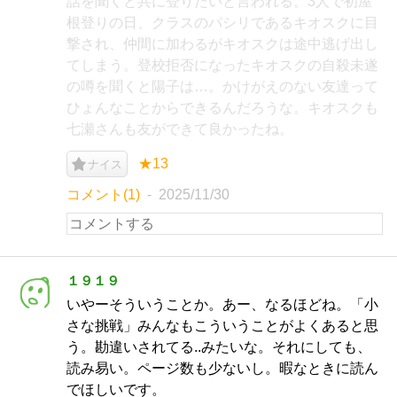
話を聞くと共に登りたいと言われる。3人で初屋
根登りの日、クラスのパシリであるキオスクに目
撃され、仲間に加わるがキオスクは途中逃げ出し
てしまう。登校拒否になったキオスクの自殺未遂
の噂を聞くと陽子は…。かけがえのない友達って
ひょんなことからできるんだろうな。キオスクも
七瀬さんも友ができて良かったね。
★13
ナイス
コメント(1)
2025/11/30
１９１９
いやーそういうことか。あー、なるほどね。「小
さな挑戦」みんなもこういうことがよくあると思
う。勘違いされてる..みたいな。それにしても、
読み易い。ページ数も少ないし。暇なときに読ん
でほしいです。