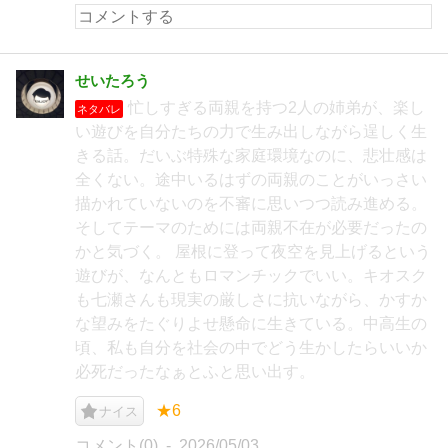
せいたろう
忙しすぎる両親を持つ2人の姉弟が、楽し
ネタバレ
い遊びを自分たちの力で生み出しながら逞しく生
きる話。だいぶ特殊な家庭環境なのに、悲壮感は
全くない。途中いるはずの両親のことがいっさい
描かれていないのを不審に思いつつ読み進める。
そしてテーマのためには両親不在が必要だったの
かと気づく。 屋根に登って夜空を見上げるという
遊びが、なんともロマンチックでいい。キオスク
も七瀬さんも現実の厳しさに抗いながら、かすか
な望みをたぐりよせ懸命に生きている。中高生の
頃、私も自分を社会の中でどう生かしたらいいか
必死だったなぁとふと思い出す。
★6
ナイス
コメント(0)
2026/05/03