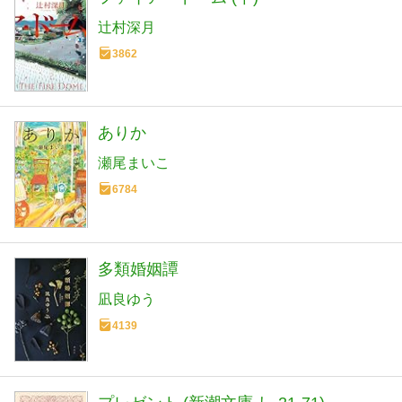
辻村深月
3862
ありか
瀬尾まいこ
6784
多類婚姻譚
凪良ゆう
4139