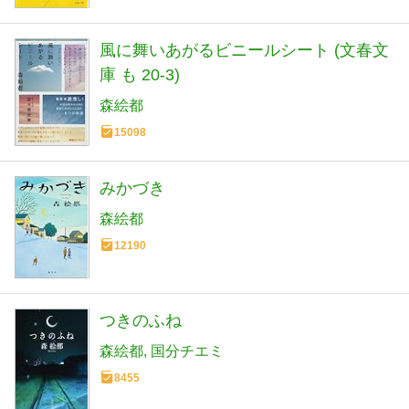
風に舞いあがるビニールシート (文春文
庫 も 20-3)
森絵都
15098
みかづき
森絵都
12190
つきのふね
森絵都
国分チエミ
8455