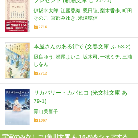
プレゼント (新潮文庫 し 21-71)
伊坂幸太郎
江國香織
恩田陸
梨木香歩
町田
そのこ
宮部みゆき
米澤穂信
2716
本屋さんのある街で (文春文庫 ふ 53-2)
凪良ゆう
瀬尾まいこ
坂木司
一穂ミチ
三浦
しをん
2712
リカバリー・カバヒコ (光文社文庫 あ
79-1)
青山美智子
1067
宇宙のみなしご (角川文庫 も 16-8)をシェアする