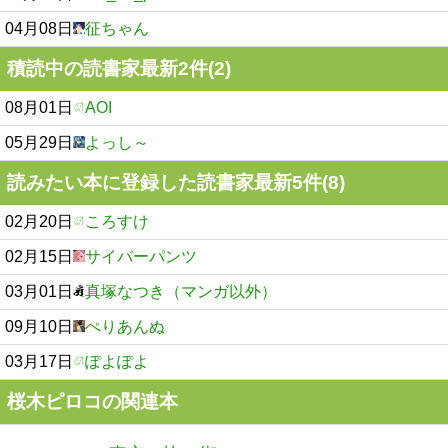
04月08日
征ちゃん
積読中の読書家最新2件(2)
08月01日
AOI
05月29日
よっし～
読みたい本に登録した読書家最新5件(8)
02月20日
ころすけ
02月15日
サイバーパンツ
03月01日
真塚なつき（マンガ以外）
09月10日
ぺりあんぬ
03月17日
ぽよぽよ
桜木ピロコの関連本