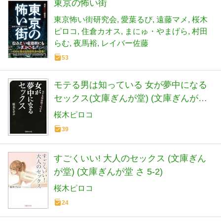
東京の怖い街
東京怖い街研究会
愛葉るび
遠藤マメ
桜木
ピロコ
住倉カオス
まにゅ・やまげら
村田
らむ
夜馬裕
レイバー佐藤
53
モテる男は知っている 女が夢中になる
セックス(文庫ぎんが堂) (文庫ぎんが堂
さ 5-1)
桜木ピロコ
39
すごくいい! 大人のセックス (文庫ぎん
が堂) (文庫ぎんが堂 さ 5-2)
桜木ピロコ
24