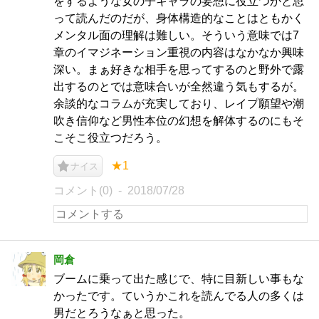
をするような女の子キャラの妄想に役立つかと思
って読んだのだが、身体構造的なことはともかく
メンタル面の理解は難しい。そういう意味では7
章のイマジネーション重視の内容はなかなか興味
深い。まぁ好きな相手を思ってするのと野外で露
出するのとでは意味合いが全然違う気もするが。
余談的なコラムが充実しており、レイプ願望や潮
吹き信仰など男性本位の幻想を解体するのにもそ
こそこ役立つだろう。
★1
ナイス
コメント(0)
2018/07/28
岡倉
ブームに乗って出た感じで、特に目新しい事もな
かったです。ていうかこれを読んでる人の多くは
男だとろうなぁと思った。