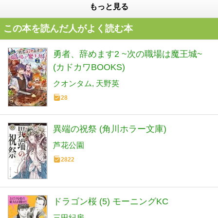
もっと見る
この本を読んだ人がよく読む本
勇者、辞めます2 ~次の職場は魔王城~
(カドカワBOOKS)
クオンタム
天野英
28
異端の祝祭 (角川ホラー文庫)
芦花公園
2822
ドラゴン桜 (5) モーニングKC
三田紀房