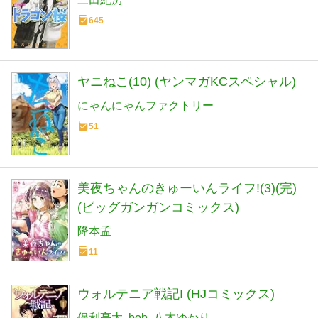
645
ヤニねこ(10) (ヤンマガKCスペシャル)
にゃんにゃんファクトリー
51
美夜ちゃんのきゅーいんライフ!(3)(完)
(ビッグガンガンコミックス)
降本孟
11
ウォルテニア戦記I (HJコミックス)
保利亮太
bob
八木ゆかり