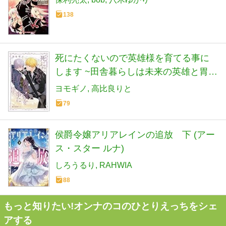
138
死にたくないので英雄様を育てる事に
します ~田舎暮らしは未来の英雄と胃痛
と共に
ヨモギノ
高比良りと
79
侯爵令嬢アリアレインの追放 下 (アー
ス・スター ルナ)
しろうるり
RAHWIA
88
もっと知りたい!オンナのコのひとりえっちをシェ
アする