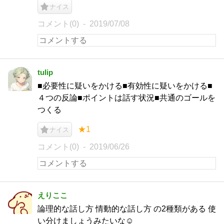
ナイス
コメント(0)
2019/07/08
tulip
■必要性に疑いをかける■有効性に疑いをかける■
４つの反論■ポイントは話す状況■共通のゴールを
つくる
★1
ナイス
コメント(0)
2019/06/26
えりここ
論理的な話し方 情動的な話し方 の2種類がある 使
い分けましょうみたいな☺︎