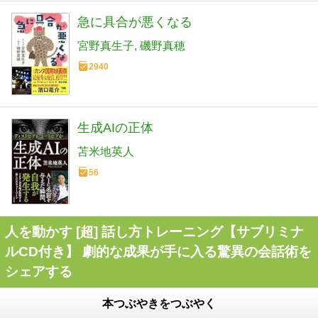
急に具合が悪くなる
宮野真生子
磯野真穂
2940
生成AIの正体
苫米地英人
56
人を動かす [超] 話し方トレーニング【サブリミナ
ルCD付き】 劇的な成果が手に入る驚異の会話術を
シェアする
本つぶやきをつぶやく