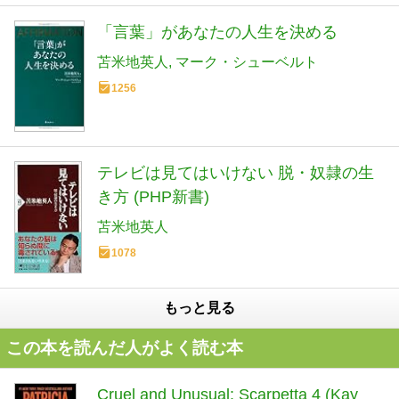
「言葉」があなたの人生を決める
苫米地英人
マーク・シューベルト
1256
テレビは見てはいけない 脱・奴隷の生
き方 (PHP新書)
苫米地英人
1078
もっと見る
この本を読んだ人がよく読む本
Cruel and Unusual: Scarpetta 4 (Kay