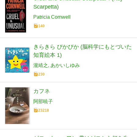
Scarpetta)
Patricia Cornwell
140
きらきら ぴかぴか (脳科学にもとづいた
知育絵本 1)
瀧靖之
あかいしゆみ
230
カフネ
阿部暁子
23218