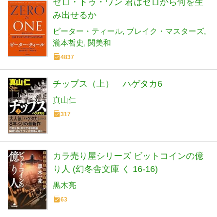
ゼロ・トゥ・ワン 君はゼロから何を生
み出せるか
ピーター・ティール
ブレイク・マスターズ
瀧本哲史
関美和
4837
チップス（上） ハゲタカ6
真山仁
317
カラ売り屋シリーズ ビットコインの億
り人 (幻冬舎文庫 く 16-16)
黒木亮
63