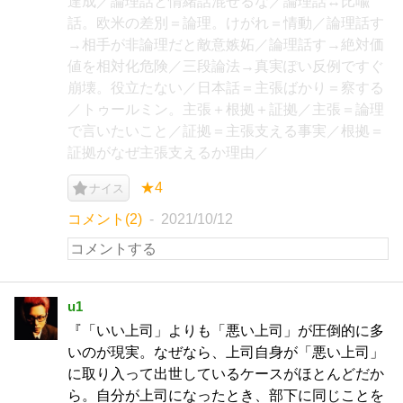
達成／論理話と情緒話混ぜるな／論理話↔比喩
話。欧米の差別＝論理。けがれ＝情動／論理話す
→相手が非論理だと敵意嫉妬／論理話す→絶対価
値を相対化危険／三段論法→真実ぽい反例ですぐ
崩壊。役立たない／日本話＝主張ばかり＝察する
／トゥールミン。主張＋根拠＋証拠／主張＝論理
で言いたいこと／証拠＝主張支える事実／根拠＝
証拠がなぜ主張支えるか理由／
★4
ナイス
コメント(2)
2021/10/12
u1
『「いい上司」よりも「悪い上司」が圧倒的に多
いのが現実。なぜなら、上司自身が「悪い上司」
に取り入って出世しているケースがほとんどだか
ら。自分が上司になったとき、部下に同じことを