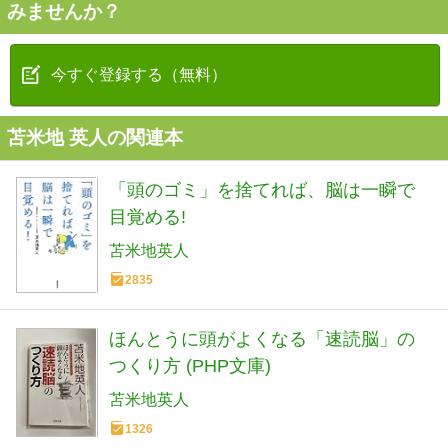
みませんか？
今すぐ登録する（無料）
苫米地 英人の関連本
「頭のゴミ」を捨てれば、脳は一瞬で
目覚める!
苫米地英人
2835
ほんとうに頭がよくなる「速読脳」の
つくり方 (PHP文庫)
苫米地英人
1326