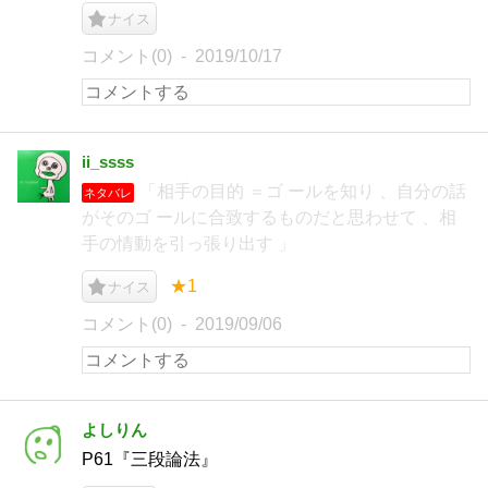
ナイス
コメント(0)
2019/10/17
ii_ssss
「相手の目的 ＝ゴ ールを知り 、自分の話
ネタバレ
がそのゴ ールに合致するものだと思わせて 、相
手の情動を引っ張り出す 」
★1
ナイス
コメント(0)
2019/09/06
よしりん
P61『三段論法』