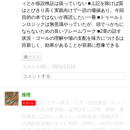
ィとか仮説検証は扱っていない ■上記を除けば質
はとびきり高く実践向けで一読の価値あり。今回
目的の本ではないが再読したい一冊 ■トゥールミ
ンロジックは無意識やっていたが、頭でっかちに
ならないための良いフレームワーク ■2章の話す
状況・ゴールの理解や場の支配を味方につけるは
目新しく、効果があることが容易に想像できる
ナイス
コメント(0)
2021/11/12
推理
話し上手↔饒舌／上手＝目的適合／ディベ
ネタバレ
ート＝米政治家資格／論理話す→説明、納得、選
択肢選ぶ話合い→他人と→目的達成／情緒話す→
共感好意反感ひきだし利用→仲間と→相手が目的