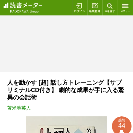
ログイン
新規登録
本を探
人を動かす [超] 話し方トレーニング【サブ
リミナルCD付き】 劇的な成果が手に入る驚
異の会話術
苫米地英人
感想
44