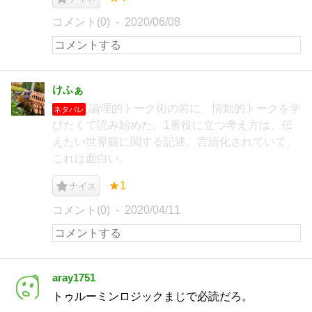
コメント(0)
2020/06/08
けふぁ
論理的トーク術の前に、情動的トークを学
ネタバレ
びたくて読み始めた。1番役に立つ考え方は、伝
えたい世界観に関する記述。言語化されていて、
これは面白い。
★1
ナイス
コメント(0)
2020/04/11
aray1751
トゥルーミンロジックまじで必読だろ。