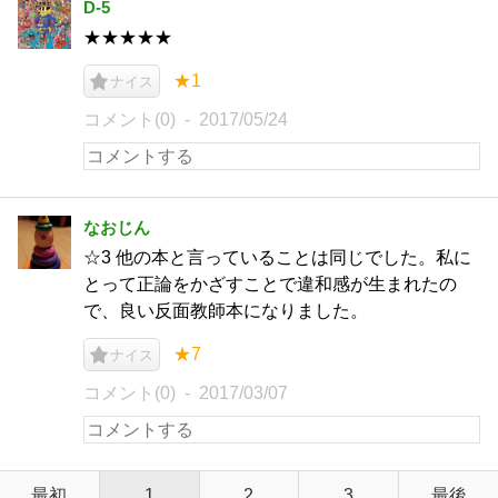
D-5
★★★★★
★1
ナイス
コメント(0)
2017/05/24
なおじん
☆3 他の本と言っていることは同じでした。私に
とって正論をかざすことで違和感が生まれたの
で、良い反面教師本になりました。
★7
ナイス
コメント(0)
2017/03/07
最初
1
2
3
最後