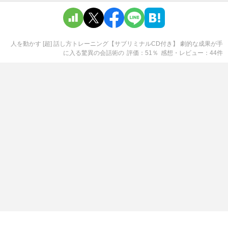
人を動かす [超] 話し方トレーニング【サブリミナルCD付き】 劇的な成果が手
に入る驚異の会話術
の
評価
51
％
感想・レビュー
44
件