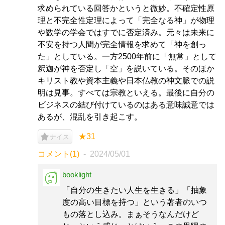
求められている回答かというと微妙。不確定性原
理と不完全性定理によって「完全なる神」が物理
や数学の学会ではすでに否定済み。元々は未来に
不安を持つ人間が完全情報を求めて「神を創っ
た」としている。一方2500年前に「無常」として
釈迦が神を否定し「空」を説いている。そのほか
キリスト教や資本主義や日本仏教の神文脈での説
明は見事。すべては宗教といえる。最後に自分の
ビジネスの結び付けているのはある意味誠意では
あるが、混乱を引き起こす。
★31
ナイス
コメント(1)
2024/05/01
booklight
「自分の生きたい人生を生きる」「抽象
度の高い目標を持つ」という著者のいつ
もの落とし込み。まぁそうなんだけど