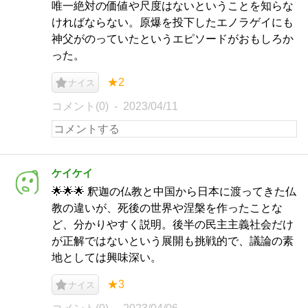
唯一絶対の価値や尺度はないということを知らな
ければならない。原爆を投下したエノラゲイにも
神父がのっていたというエピソードがおもしろか
った。
★2
ナイス
コメント(0)
2023/04/11
ケイケイ
🌟🌟🌟 釈迦の仏教と中国から日本に渡ってきた仏
教の違いが、死後の世界や涅槃を作ったことな
ど、分かりやすく説明。後半の民主主義社会だけ
が正解ではないという展開も挑戦的で、議論の素
地としては興味深い。
★3
ナイス