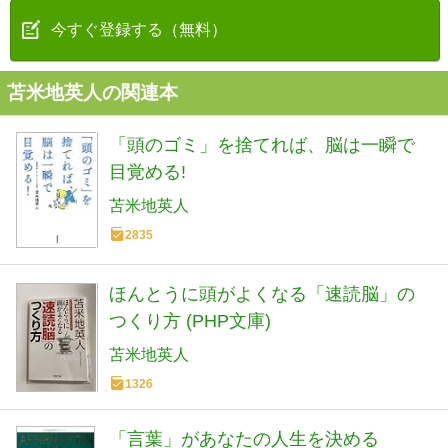
今すぐ登録する（無料）
苫米地英人の関連本
「頭のゴミ」を捨てれば、脳は一瞬で
目覚める!
苫米地英人
2835
ほんとうに頭がよくなる「速読脳」の
つくり方 (PHP文庫)
苫米地英人
1326
「言葉」があなたの人生を決める