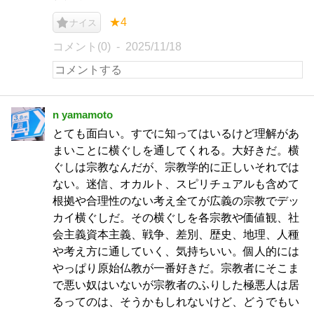
★4
ナイス
コメント(0)
2025/11/18
n yamamoto
とても面白い。すでに知ってはいるけど理解があ
まいことに横ぐしを通してくれる。大好きだ。横
ぐしは宗教なんだが、宗教学的に正しいそれでは
ない。迷信、オカルト、スピリチュアルも含めて
根拠や合理性のない考え全てが広義の宗教でデッ
カイ横ぐしだ。その横ぐしを各宗教や価値観、社
会主義資本主義、戦争、差別、歴史、地理、人種
や考え方に通していく、気持ちいい。個人的には
やっぱり原始仏教が一番好きだ。宗教者にそこま
で悪い奴はいないが宗教者のふりした極悪人は居
るってのは、そうかもしれないけど、どうでもい