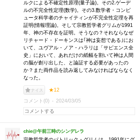
ルクによる不確定性原理(量子論)。その2.ゲーデ
ルの不完全性定理(数学)。その3.数学者・コンピ
ュータ科学者のチャイティンが不完全性定理を再
証明(情報理論)。そして宗教哲学者グリムが1991
年、神の不存在を証明。そうなの？それならなぜ
リチャード・ドーキンスは｢神は妄想である｣にお
いて、ユヴアル・ノア・ハラリは「サピエンス全
史」において、あれだけの紙幅を割いて神は人間
の脳が創り出した、と論証する必要があったの
か？また両作品を読み返してみなければならなく
なった。
★12
ナイス
コメント(0)
2024/03/05
chie@午前三時のシンデレラ
宗教哲学者のパトリック・グリムは、1991年にグ