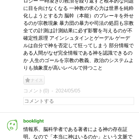
ロジー 一時凌ぎの救済を繰り返すと根本的な問題
に目を向けなくなる 一神教の求心力は世界を純粋
化しようとする力 脳幹（本能）のブレーキを外せ
るのが宗教現象 暴力団の暴力や司法の処罰も宗教
全ての計測は計測結果に必ず影響を与えるのが不
確定性原理 アインシュタインとゲーデル ゲーデ
ルは自分で神を否定して狂ってしまう 部分情報で
ある人間がなぜ完全情報である神を認識できるの
か 人生のゴールを宗教の教義、政治のシステムよ
りも抽象度が高いレベルで持つこと
ナイス
コメント(0)
2024/05/05
booklight
情報系、脳科学者である著者による神の存在証
明。なので「本当に神はいるのか」という文脈で