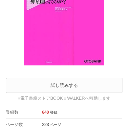
試し読みする
※電子書籍ストアBOOK☆WALKERへ移動します
登録数
640
登録
ページ数
223
ページ