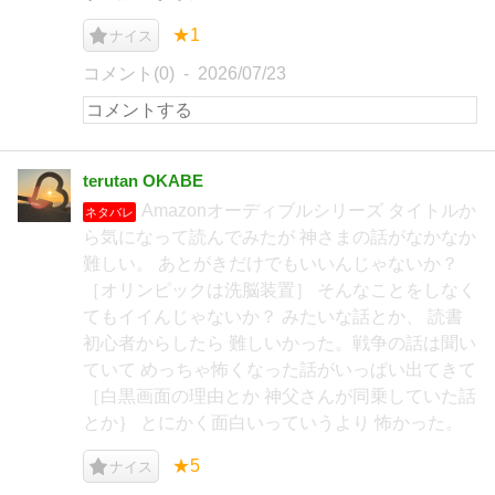
★1
ナイス
コメント(0)
2026/07/23
terutan OKABE
Amazonオーディブルシリーズ タイトルか
ネタバレ
ら気になって読んでみたが 神さまの話がなかなか
難しい。 あとがきだけでもいいんじゃないか？
［オリンピックは洗脳装置］ そんなことをしなく
てもイイんじゃないか？ みたいな話とか、 読書
初心者からしたら 難しいかった。戦争の話は聞い
ていて めっちゃ怖くなった話がいっぱい出てきて
［白黒画面の理由とか 神父さんが同乗していた話
とか｝ とにかく面白いっていうより 怖かった。
★5
ナイス