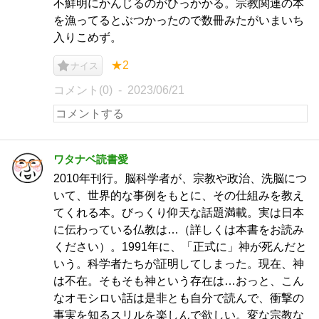
不鮮明にかんじるのがひっかかる。宗教関連の本
を漁ってるとぶつかったので数冊みたがいまいち
入りこめず。
★2
ナイス
コメント(0)
2023/06/21
ワタナベ読書愛
2010年刊行。脳科学者が、宗教や政治、洗脳につ
いて、世界的な事例をもとに、その仕組みを教え
てくれる本。びっくり仰天な話題満載。実は日本
に伝わっている仏教は…（詳しくは本書をお読み
ください）。1991年に、「正式に」神が死んだと
いう。科学者たちが証明してしまった。現在、神
は不在。そもそも神という存在は…おっと、こん
なオモシロい話は是非とも自分で読んで、衝撃の
事実を知るスリルを楽しんで欲しい。変な宗教な