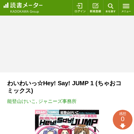
ログイン
新規登録
本を探
わいわいっ☆Hey! Say! JUMP 1 (ちゃおコ
ミックス)
能登山けいこ
,
ジャニーズ事務所
感想
0