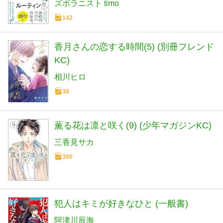
ズボラニスト timo
142
香月さんの恋する時間(5) (別冊フレンド
KC)
相川ヒロ
38
薫る花は凛と咲く(9) (少年マガジンKC)
三香見サカ
390
犯人はキミが好きなひと (一般書)
阿津川辰海