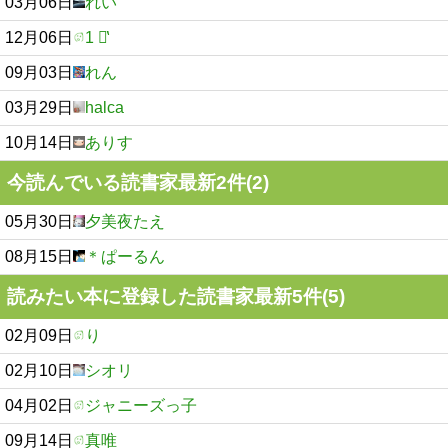
03月06日
れい
12月06日
1 ㄣ̔
09月03日
れん
03月29日
halca
10月14日
ありす
今読んでいる読書家最新2件(2)
05月30日
夕美夜たえ
08月15日
＊ぱーるん
読みたい本に登録した読書家最新5件(5)
02月09日
り
02月10日
シオリ
04月02日
ジャニーズっ子
09月14日
真唯