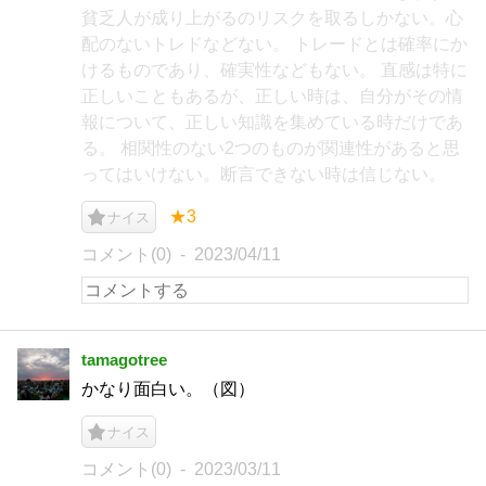
貧乏人が成り上がるのリスクを取るしかない。心
配のないトレドなどない。 トレードとは確率にか
けるものであり、確実性などもない。 直感は特に
正しいこともあるが、正しい時は、自分がその情
報について、正しい知識を集めている時だけであ
る。 相関性のない2つのものが関連性があると思
ってはいけない。断言できない時は信じない。
★3
ナイス
コメント(0)
2023/04/11
tamagotree
かなり面白い。（図）
ナイス
コメント(0)
2023/03/11