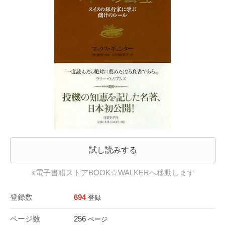
試し読みする
※電子書籍ストアBOOK☆WALKERへ移動します
登録数
694
登録
ページ数
256
ページ