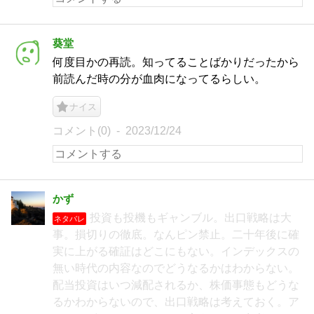
葵堂
何度目かの再読。知ってることばかりだったから
前読んだ時の分が血肉になってるらしい。
ナイス
コメント(0)
2023/12/24
かず
投資も投機もギャンブル。出口戦略は大
ネタバレ
事。損切りの徹底。なんピン禁止。二十年後に確
実に上がる確証はどこにもない。インデックスの
無い時代の内容なのでどうなるかはわからない。
配当投資はいつ減配されるか、株価事態もどうな
るかわからないので、出口戦略は考えておく。ア