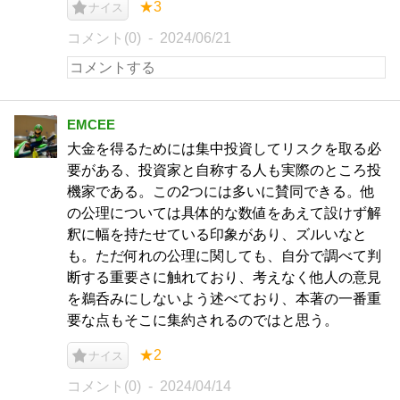
★3
ナイス
コメント(0)
2024/06/21
EMCEE
大金を得るためには集中投資してリスクを取る必
要がある、投資家と自称する人も実際のところ投
機家である。この2つには多いに賛同できる。他
の公理については具体的な数値をあえて設けず解
釈に幅を持たせている印象があり、ズルいなと
も。ただ何れの公理に関しても、自分で調べて判
断する重要さに触れており、考えなく他人の意見
を鵜呑みにしないよう述べており、本著の一番重
要な点もそこに集約されるのではと思う。
★2
ナイス
コメント(0)
2024/04/14