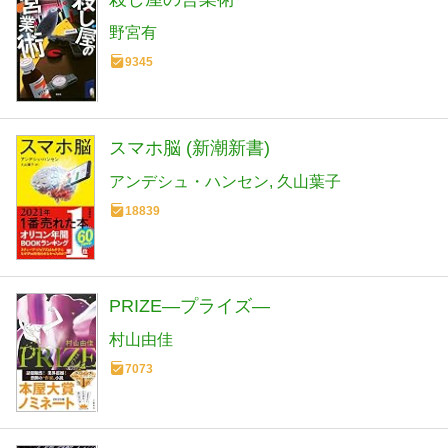
野宮有
9345
スマホ脳 (新潮新書)
アンデシュ・ハンセン
久山葉子
18839
PRIZE―プライズ―
村山由佳
7073