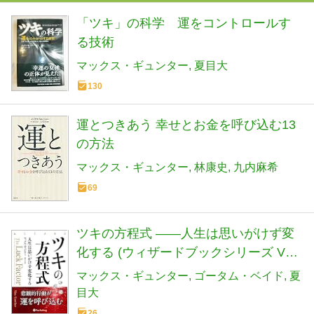
「ツキ」の科学 運をコントロールす
る技術
マックス・ギュンター
夏目大
130
運とつきあう 幸せとお金を呼び込む13
の方法
マックス・ギュンター
林康史
九内麻希
69
ツキの方程式 ――人生は思いがけず変
化する (ウィザードブックシリーズ Vol.
313)
マックス・ギュンター
ゴータム・ベイド
夏
目大
26