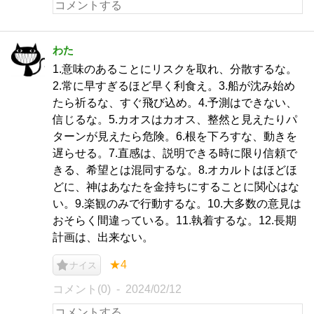
わた
1.意味のあることにリスクを取れ、分散するな。
2.常に早すぎるほど早く利食え。3.船が沈み始め
たら祈るな、すぐ飛び込め。4.予測はできない、
信じるな。5.カオスはカオス、整然と見えたりパ
ターンが見えたら危険。6.根を下ろすな、動きを
遅らせる。7.直感は、説明できる時に限り信頼で
きる、希望とは混同するな。8.オカルトはほどほ
どに、神はあなたを金持ちにすることに関心はな
い。9.楽観のみで行動するな。10.大多数の意見は
おそらく間違っている。11.執着するな。12.長期
計画は、出来ない。
★4
ナイス
コメント(0)
2024/02/12