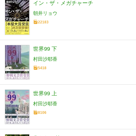
イン・ザ・メガチャーチ
朝井リョウ
22183
世界99 下
村田沙耶香
5418
世界99 上
村田沙耶香
8106