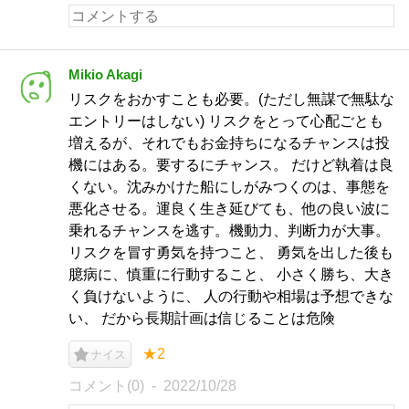
Mikio Akagi
リスクをおかすことも必要。(ただし無謀で無駄な
エントリーはしない) リスクをとって心配ごとも
増えるが、それでもお金持ちになるチャンスは投
機にはある。要するにチャンス。 だけど執着は良
くない。沈みかけた船にしがみつくのは、事態を
悪化させる。運良く生き延びても、他の良い波に
乗れるチャンスを逃す。機動力、判断力が大事。
リスクを冒す勇気を持つこと、 勇気を出した後も
臆病に、慎重に行動すること、 小さく勝ち、大き
く負けないように、 人の行動や相場は予想できな
い、 だから長期計画は信じることは危険
★2
ナイス
コメント(0)
2022/10/28