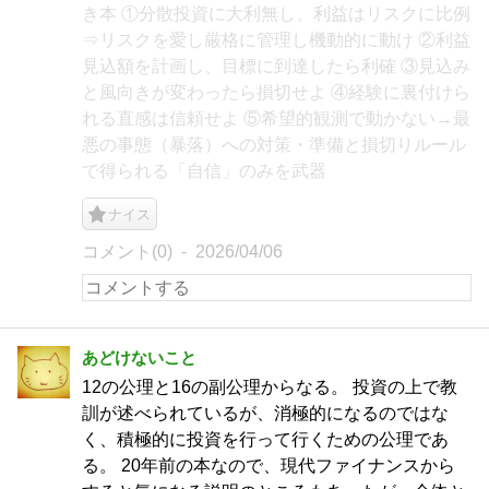
き本 ①分散投資に大利無し、利益はリスクに比例
⇒リスクを愛し厳格に管理し機動的に動け ②利益
見込額を計画し、目標に到達したら利確 ③見込み
と風向きが変わったら損切せよ ④経験に裏付けら
れる直感は信頼せよ ⑤希望的観測で動かない→最
悪の事態（暴落）への対策・準備と損切りルール
で得られる「自信」のみを武器
ナイス
コメント(0)
2026/04/06
あどけないこと
12の公理と16の副公理からなる。 投資の上で教
訓が述べられているが、消極的になるのではな
く、積極的に投資を行って行くための公理であ
る。 20年前の本なので、現代ファイナンスから