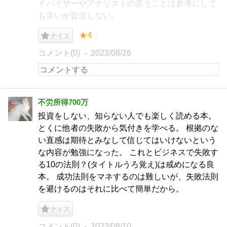
ドバイザーやアナリストの言うことは参考にして
も良いが盲信しない。
★4
ナイス
コメント(0)
2023/08/26
不労所得700万
投資をしない、知らない人でも楽しく読める本。
とくに他者の失敗から気付きを学べる。 根拠のな
い直感は期待とみなして信じてはいけないという
な内容が勉強になった。 これとビジネスで失敗す
る10の法則？(タイトルうろ覚え)は戒めになる良
本。 成功法則をマネするのは難しいが、失敗法則
を避けるのはそれに比べて簡単だから。
ナイス
コメント(0)
2023/08/10