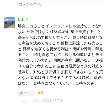
いれち
勝負に出ること インデックスじゃ金持ちにはなれ
ない 分散ではなく3銘柄以内に集中投資すること
高値から15%で損切りすること 買う時に目標とな
る利益を決めておくこと 目標に到達したら売るこ
と 目標を過ぎても騰がる利益の後悔や苦痛に耐え
ること 目標を過ぎても持ち続ける強欲により失う
利益のほうが大きい 周囲の意見は聞かない、逆張
りで自分で考えること 自信は最悪なときの対処を
意味し、対処とは損切り 損切りできないものを買
わない 直感は説明できるものであればOK。 計画
はない、金持ちになりたいという気持ちのみ。
★8
ナイス
コメント(0)
2024/03/20