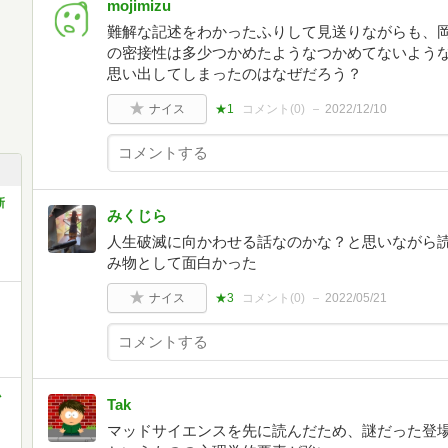
mojimizu
難解な記述をわかったふりして見送りながらも、岡
の密接性は多少つかめたようなつかめてないよう
思い出してしまったのはなぜだろう？
ナイス
★1
コメント(
0
)
2022/12/10
新
みくじら
人生破滅に向かわせる話なのかな？と思いながら
み物として面白かった
ナイス
★3
コメント(
0
)
2022/05/21
小
Tak
マッドサイエンスを先に読んだため、謎だった登