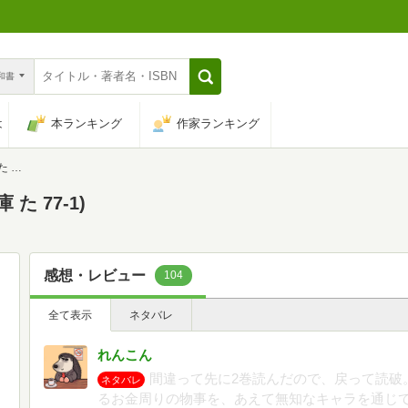
n和書
は
本ランキング
作家ランキング
1)
た 77-1)
感想・レビュー
104
全て表示
ネタバレ
れんこん
間違って先に2巻読んだので、戻って読破
ネタバレ
るお金周りの物事を、あえて無知なキャラを通じて