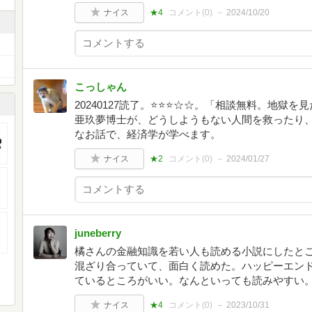
ナイス
★4
コメント(
0
)
2024/10/20
こっしゃん
20240127読了。⭐️⭐️⭐️☆☆。「相談無料。地
亜玖夢博士が、どうしようもない人間を救ったり
なお話で、経済学が学べます。
ナイス
★2
コメント(
0
)
2024/01/27
juneberry
橘さんの金融知識を若い人も読める小説にしたと
混ざり合っていて、面白く読めた。ハッピーエン
ているところがいい。なんといっても読みやすい
ナイス
★4
コメント(
0
)
2023/10/31