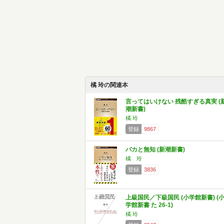
橘 玲の関連本
言ってはいけない 残酷すぎる真実 (
潮新書)
橘 玲
登録
9867
バカと無知 (新潮新書)
橘 玲
登録
3836
上級国民／下級国民 (小学館新書) (
学館新書 た 26-1)
橘 玲