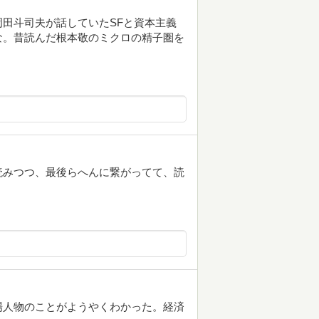
田斗司夫が話していたSFと資本主義
な。昔読んだ根本敬のミクロの精子圏を
読みつつ、最後らへんに繋がってて、読
場人物のことがようやくわかった。経済