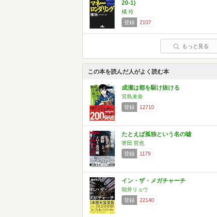
20-1)
橘 玲
登録
2107
もっと見る
この本を読んだ人がよく読む本
成瀬は都を駆け抜ける
宮島未奈
登録
12710
たとえば孤独という名の嘘
誉田 哲也
登録
1179
イン・ザ・メガチャーチ
朝井リョウ
登録
22140