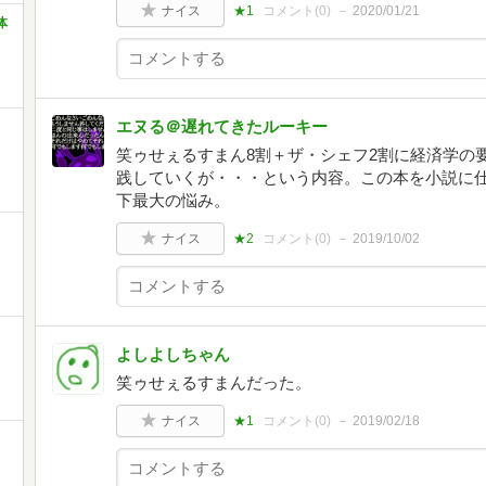
ナイス
★1
コメント(
0
)
2020/01/21
体
エヌる＠遅れてきたルーキー
笑ゥせぇるすまん8割＋ザ・シェフ2割に経済学の
践していくが・・・という内容。この本を小説に
下最大の悩み。
ナイス
★2
コメント(
0
)
2019/10/02
よしよしちゃん
笑ゥせぇるすまんだった。
ナイス
★1
コメント(
0
)
2019/02/18