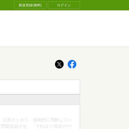
新規登録(無料)
ログイン
。正直ガッカリ。感覚的に理解してい
問題提起させ、「それは○○先生の××