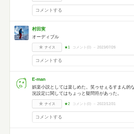
村田実
オーディブル
ナイス
★1
コメント(
0
)
2023/07/26
E-man
娯楽小説としては楽しめた。笑ゥせぇるすまん的
況設定に関してはちょっと疑問符があった。
ナイス
★2
コメント(
0
)
2022/12/31