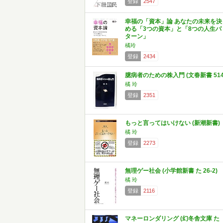
登録
2547
幸福の「資本」論 あなたの未来を決
める「3つの資本」と「8つの人生パ
ターン」
橘玲
登録
2434
臆病者のための株入門 (文春新書 514
橘 玲
登録
2351
もっと言ってはいけない (新潮新書)
橘 玲
登録
2273
無理ゲー社会 (小学館新書 た 26-2)
橘 玲
登録
2116
マネーロンダリング (幻冬舎文庫 た