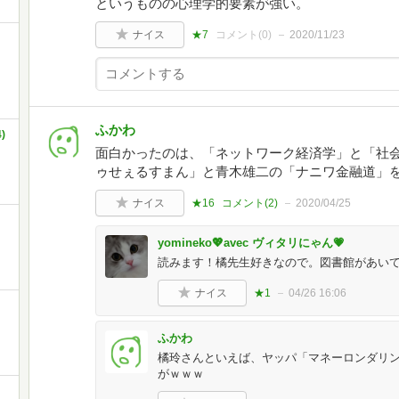
というものの心理学的要素が強い。
ナイス
★7
コメント(
0
)
2020/11/23
ふかわ
)
面白かったのは、「ネットワーク経済学」と「社
ゥせぇるすまん」と青木雄二の「ナニワ金融道」
ナイス
★16
コメント(
2
)
2020/04/25
yomineko💖avec ヴィタリにゃん💗
読みます！橘先生好きなので。図書館があい
ナイス
★1
04/26 16:06
ふかわ
橘玲さんといえば、ヤッパ「マネーロンダリ
がｗｗｗ