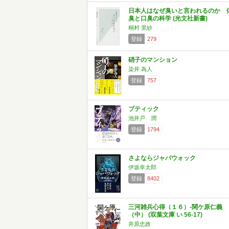
日本人はなぜ臭いと言われるのか 
臭と口臭の科学 (光文社新書)
桐村 里紗
登録
279
硝子のマンション
染井 為人
登録
757
ブティック
池井戸 潤
登録
1794
さよならジャバウォック
伊坂幸太郎
登録
8402
三河雑兵心得（１６）-関ケ原仁義
（中） (双葉文庫 い 56-17)
井原忠政