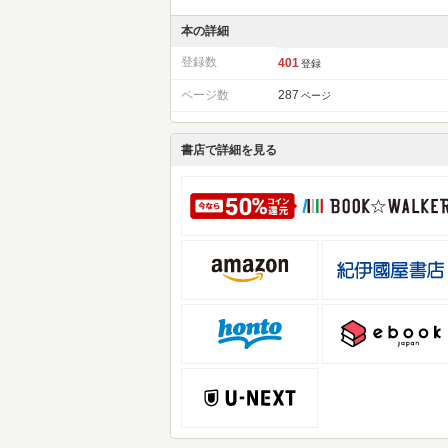
本の詳細
登録数
401
登録
ページ数
287
ページ
書店で詳細を見る