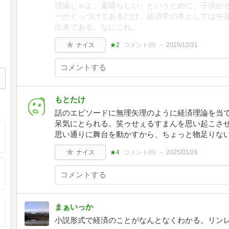
理論じゃよ。素晴らしい」というために、子供が
ーがくっつけてあるだけ。経済学の本としては中
出来である。なにこれ。
ナイス
★2
コメント(
0
)
2025/12/31
もとたけ
話のエピソードに無理矢理のように経済理論を当
呆気にとられる。笑ゥせぇるすまんを思い起こさ
思い通りに舞台を動かすから、ちょっと物足りな
ナイス
★4
コメント(
0
)
2025/01/26
まぁいっか
小説形式で経済のことがなんとなくわかる。リン