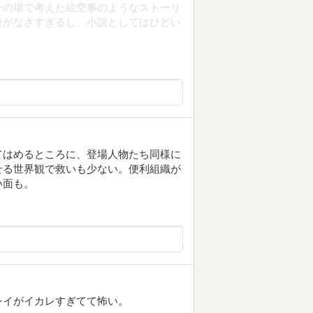
その場で考えた絵空事のようなストーリ
身がなさすぎるし、小説としてはひどい
てはめるところに、登場人物たち同様に
せる世界観で救いも少ない。便利組織が
い面も。
レイがイカレすぎてて怖い。