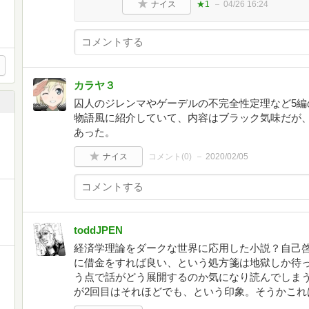
ナイス
★1
04/26 16:24
カラヤ３
囚人のジレンマやゲーデルの不完全性定理など5編
物語風に紹介していて、内容はブラック気味だが
あった。
ナイス
コメント(
0
)
2020/02/05
toddJPEN
経済学理論をダークな世界に応用した小説？自己
に借金をすれば良い、という処方箋は地獄しか待
う点で話がどう展開するのか気になり読んでしまう
が2回目はそれほどでも、という印象。そうかこれ