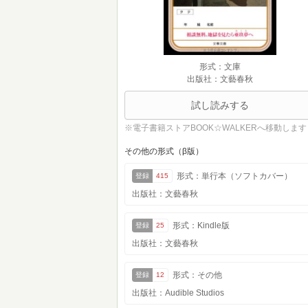
形式：文庫
出版社：文藝春秋
試し読みする
※電子書籍ストアBOOK☆WALKERへ移動します
その他の形式（β版）
形式：単行本（ソフトカバー）
登録
415
出版社：文藝春秋
形式：Kindle版
登録
25
出版社：文藝春秋
形式：その他
登録
12
出版社：Audible Studios