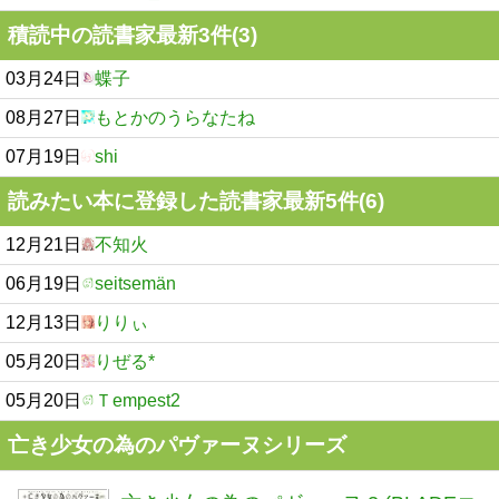
積読中の読書家最新3件(3)
03月24日
蝶子
08月27日
もとかのうらなたね
07月19日
shi
読みたい本に登録した読書家最新5件(6)
12月21日
不知火
06月19日
seitsemän
12月13日
りりぃ
05月20日
りぜる*
05月20日
Ｔempest2
亡き少女の為のパヴァーヌシリーズ