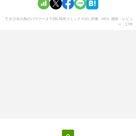
亡き少女の為のパヴァーヌ 5 (BLADEコミックス)
の
評価
44
％
感想・レビュ
ー
17
件