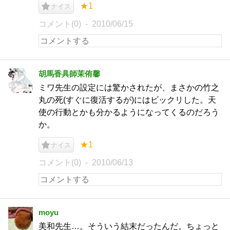
★1
ナイス
コメント(0)
2010/06/15
胡馬香具師茉侑馨
ミワ先生の設定には驚かされたが、まさかの竹之
丸の死(すぐに復活するが)にはビックリした。天
使の行動とかも分かるようになってくるのだろう
か。
★1
ナイス
コメント(0)
2010/06/13
moyu
美和先生…。そういう結末だったんだ。ちょっと