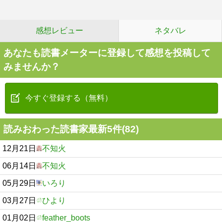
感想レビュー
ネタバレ
あなたも読書メーターに登録して感想を投稿して
みませんか？
今すぐ登録する（無料）
読みおわった読書家最新5件(82)
12月21日
不知火
06月14日
不知火
05月29日
いろり
03月27日
ひより
01月02日
feather_boots