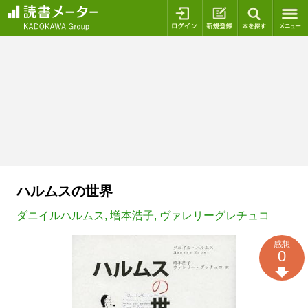
ログイン
新規登録
本を探
ハルムスの世界
ダニイルハルムス
,
増本浩子
,
ヴァレリーグレチュコ
感想
0