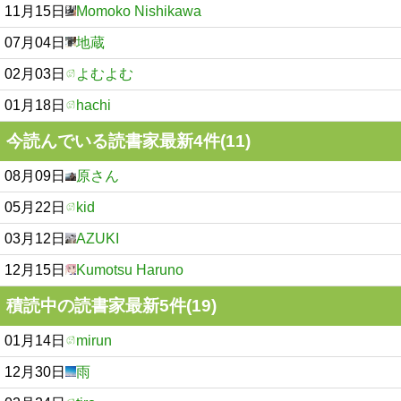
11月15日
Momoko Nishikawa
07月04日
地蔵
02月03日
よむよむ
01月18日
hachi
今読んでいる読書家最新4件(11)
08月09日
原さん
05月22日
kid
03月12日
AZUKI
12月15日
Kumotsu Haruno
積読中の読書家最新5件(19)
01月14日
mirun
12月30日
雨