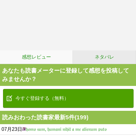
感想レビュー
ネタバレ
あなたも読書メーターに登録して感想を投稿して
みませんか？
今すぐ登録する（無料）
読みおわった読書家最新5件(199)
07月23日
𝔥𝔬𝔪𝔬 𝔰𝔲𝔪, 𝔥𝔲𝔪𝔞𝔫𝔦 𝔫𝔦𝔥𝔦𝔩 𝔞 𝔪𝔢 𝔞𝔩𝔦𝔢𝔫𝔲𝔪 𝔭𝔲𝔱𝔬