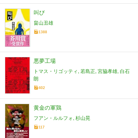
叫び
畠山丑雄
1388
悪夢工場
トマス・リゴッティ
若島正
宮脇孝雄
白石
朗
402
黄金の軍鶏
フアン・ルルフォ
杉山晃
117