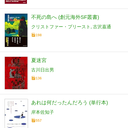
不死の島へ (創元海外SF叢書)
クリストファー・プリースト
古沢嘉通
198
夏迷宮
古川日出男
136
あれは何だったんだろう (単行本)
岸本佐知子
557