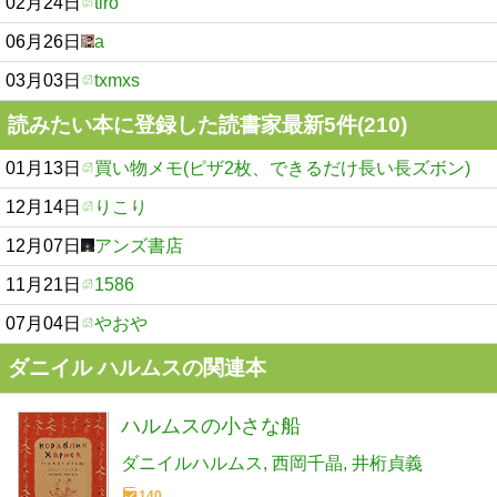
02月24日
tiro
06月26日
a
03月03日
txmxs
読みたい本に登録した読書家最新5件(210)
01月13日
買い物メモ(ピザ2枚、できるだけ長い長ズボン)
12月14日
りこり
12月07日
アンズ書店
11月21日
1586
07月04日
やおや
ダニイル ハルムスの関連本
ハルムスの小さな船
ダニイルハルムス
西岡千晶
井桁貞義
140