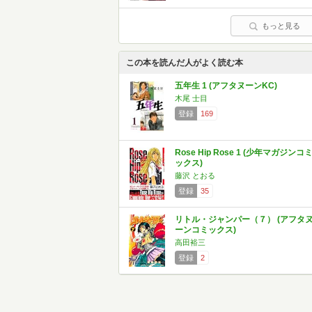
もっと見る
この本を読んだ人がよく読む本
五年生 1 (アフタヌーンKC)
木尾 士目
登録
169
Rose Hip Rose 1 (少年マガジンコ
ックス)
藤沢 とおる
登録
35
リトル・ジャンパー（７） (アフタ
ーンコミックス)
高田裕三
登録
2