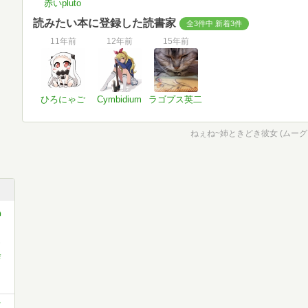
赤いpluto
読みたい本に登録した読書家
全3件中 新着3件
11年前
12年前
15年前
ひろにゃご
Cymbidium
ラゴプス英二
ねぇね~姉ときどき彼女 (ムーグ
鳥
ミ
会