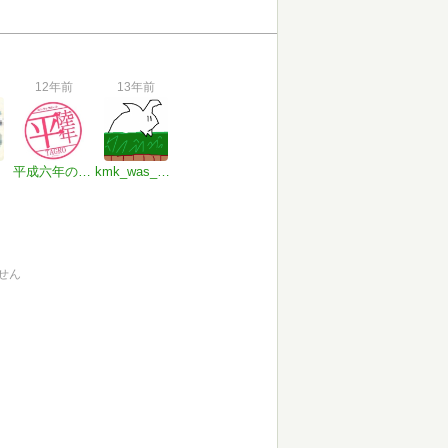
12年前
13年前
平成六年のトラックボール
kmk_was_preyed
せん