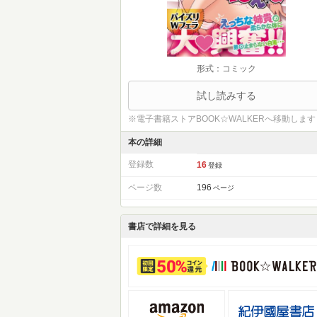
形式：コミック
試し読みする
※電子書籍ストアBOOK☆WALKERへ移動します
本の詳細
登録数
16
登録
ページ数
196
ページ
書店で詳細を見る