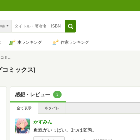
n和書
は
本ランキング
作家ランキング
クス)
グコミックス)
感想・レビュー
3
全て表示
ネタバレ
かすみん
近親がいっぱい。1つは変態。