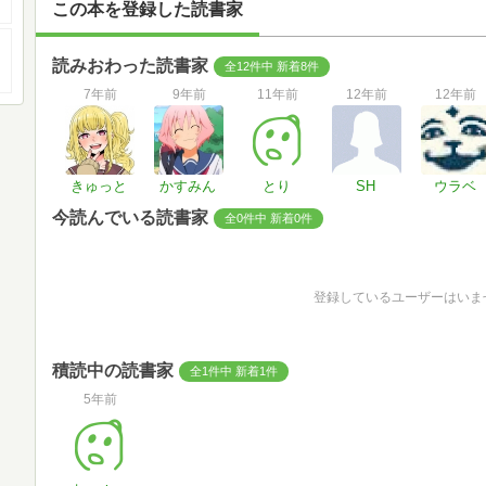
この本を登録した読書家
読みおわった読書家
全12件中 新着8件
7年前
9年前
11年前
12年前
12年前
きゅっと
かすみん
とり
SH
ウラベ
今読んでいる読書家
全0件中 新着0件
登録しているユーザーはいま
積読中の読書家
全1件中 新着1件
5年前