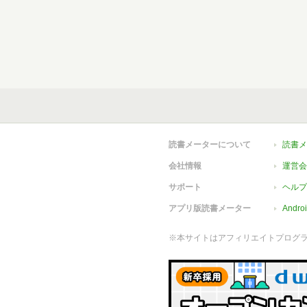
読書メーターについて
読書メ
会社情報
運営会
サポート
ヘルプ
アプリ版読書メーター
Andr
※本サイトはアフィリエイトプログ