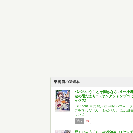
東雲 龍の関連本
パパのいうことを聞きなさい! 〜小
遊の陽だまり〜 (ヤングジャンプコ
ックス)
F4U,bomi,東雲 龍,左折,桐原 いづみ,ワダ
アルコ,わだぺん。,わだぺん。 ほか,渡
けいじ
登録
70
死んじゃうくらいの快楽を 3 (ヤング