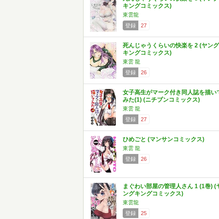
キングコミックス)
東雲龍
登録
27
死んじゃうくらいの快楽を 2 (ヤング
キングコミックス)
東雲 龍
登録
26
女子高生がマーク付き同人誌を描い
みた(1) (ニチブンコミックス)
東雲 龍
登録
27
ひめごと (マンサンコミックス)
東雲 龍
登録
26
まぐわい部屋の管理人さん 1 (1巻) (
ングキングコミックス)
東雲龍
登録
25