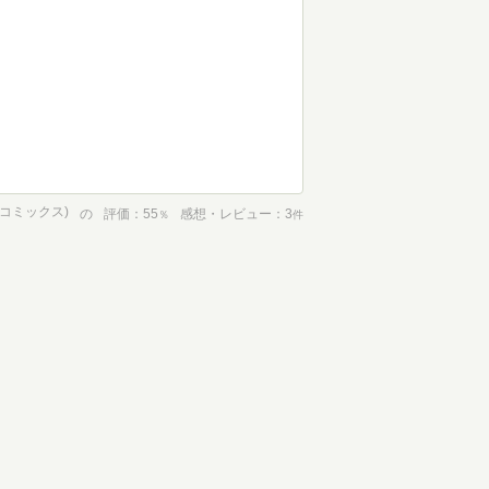
コミックス)
の
評価
55
感想・レビュー
3
％
件