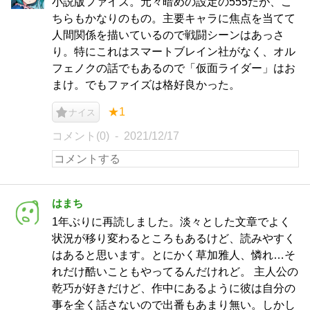
小説版ファイズ。元々暗めの設定の555だが、こ
ちらもかなりのもの。主要キャラに焦点を当てて
人間関係を描いているので戦闘シーンはあっさ
り。特にこれはスマートブレイン社がなく、オル
フェノクの話でもあるので「仮面ライダー」はお
まけ。でもファイズは格好良かった。
★1
ナイス
コメント(0)
2021/12/17
はまち
1年ぶりに再読しました。淡々とした文章でよく
状況が移り変わるところもあるけど、読みやすく
はあると思います。とにかく草加雅人、憐れ…そ
れだけ酷いこともやってるんだけれど。 主人公の
乾巧が好きだけど、作中にあるように彼は自分の
事を全く話さないので出番もあまり無い。しかし