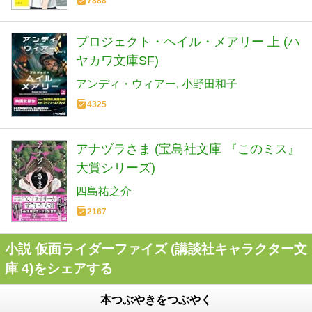
7888
プロジェクト・ヘイル・メアリー 上 (ハ
ヤカワ文庫SF)
アンディ・ウィアー
小野田和子
4325
アナヅラさま (宝島社文庫 『このミス』
大賞シリーズ)
四島祐之介
2167
小説 仮面ライダーファイズ (講談社キャラクター文
庫 4)をシェアする
本つぶやきをつぶやく