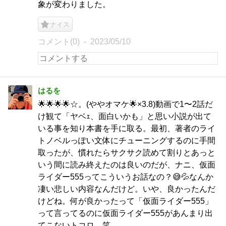
象が変わりました。
ナイス
コメント(0)
2023/05/10
はるを
🌟🌟🌟🌟☆。(ややオマケ🌟×3.8)動画で1〜2話だ
け観て「ヤベｪ、面白いかも」と思い小説が出て
いる事を知り本書を手に取る。最初、著者のライ
トノベルっぽい文体にチューニングするのに手間
取ったが、慣れたらサクサク読めて割りとあっと
いう間に読み終えたのは良いのだが、ナニ、仮面
ライダー555ってこういうお話なの？😅💦なんか
凄い悲しい内容なんだけど。いや、良かったんだ
けどね。何が良かったって「仮面ライダー555」
って言ってるのに仮面ライダー555があんまり出
てこないトコロ。笑。