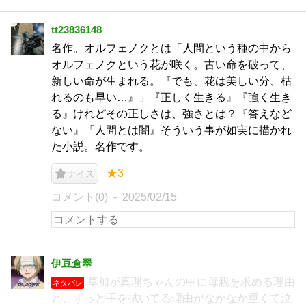
tt23836148
名作。オルフェノクとは「人間という種の中から
オルフェノクという花が咲く。古い命を破って、
新しい命が生まれる。『でも、花は美しい分、枯
れるのも早い…』」『正しく生きる』『強く生き
る』けれどその正しさは、強さとは？『答えなど
ない』『人間とは闇』そういう事が如実に描かれ
た小説。名作です。
★3
ナイス
コメント(0)
2025/02/15
伊豆倉翠
草加が真理ちゃんの中に母親を求める理由
ネタバレ
と、ずっと手を拭いてる理由がなかなか重くて泣