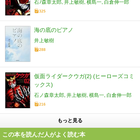
石ﾉ森章太郎
井上敏樹
横島一
白倉伸一郎
325
海の底のピアノ
井上敏樹
288
仮面ライダークウガ(2) (ヒーローズコミ
ックス)
石ノ森章太郎
井上敏樹
横島一
白倉伸一郎
216
もっと見る
この本を読んだ人がよく読む本