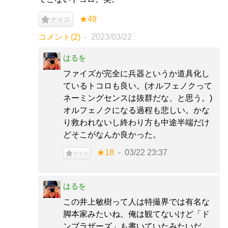
★49
ナイス
コメント(2)
2023/03/22
はるを
ファイズが完全に兵器というか道具化し
ているトコロも良い。(オルフェノクって
ネーミングセンスは抜群だな、と思う。)
オルフェノクになる過程も悲しい。かな
り救われないし終わり方も中途半端だけ
どそこがなんか良かった。
★18
03/22 23:37
ナイス
はるを
この井上敏樹って人は特撮界では有名な
脚本家みたいね。俺は観てないけど「ド
ンブラザーズ」も書いていたみたいだ