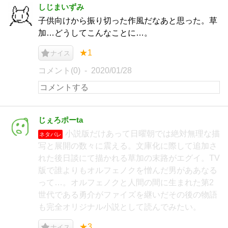
しじまいずみ
子供向けから振り切った作風だなあと思った。草
加…どうしてこんなことに…。
★1
ナイス
コメント(0)
2020/01/28
じぇろポーta
小説版だけあって日曜朝では絶対無理な描
ネタバレ
写と展開の数々に震える。文庫化に際して追加さ
れた後日談にて描かれる草加の末路がエグイ。TV
版で誰よりもオルフェノクを憎んだ男がああなる
って…。オルフェノクと人間の間に生まれた第2
世代である勇介がファイズを継いだその後の物語
も完全オリジナル小説として読んでみたい。
★3
ナイス