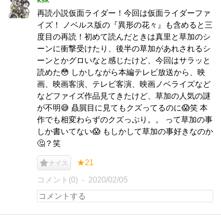
再読小説仮面ライダー！今回は仮面ライダーファ
イズ！ ノベルス版の『異形の花々』も含めると三
度目の再読！初めて読んだときは真里と草加のシ
ーンに衝撃受けたり、後半の草加があれされるシ
ーンとかグロいなと感じたけど、今回はサラッと
読めた😳 しかしながら本編テレビ放送から、映
画、映画客演、テレビ客演、映画ノベライズなど
などファイズ作品見てきたけど、草加の人気の謎
が不明😅 贔屓目に見てもクズってるのに😱笑 本
作でも相変わらずのクズっぷり。。 って草加の事
しか書いてない😱 もしかして草加の事好きなのか
🤔？笑
★21
ナイス
コメント(0)
2020/02/05