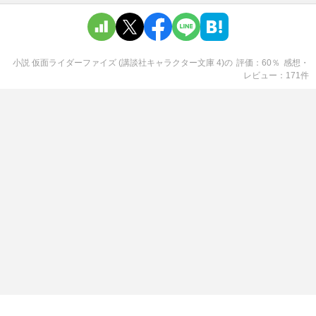
小説 仮面ライダーファイズ (講談社キャラクター文庫 4)
の
評価
60
％
感想・
レビュー
171
件