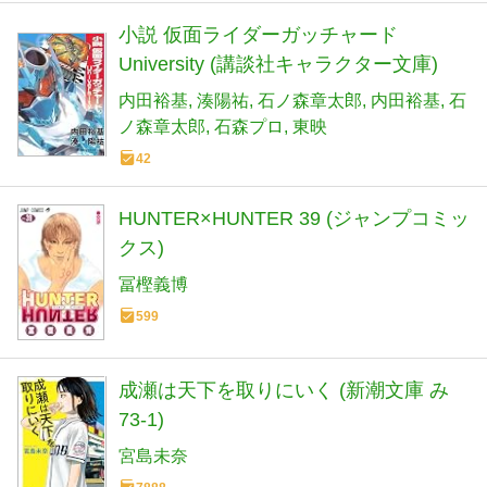
小説 仮面ライダーガッチャード
University (講談社キャラクター文庫)
内田裕基
湊陽祐
石ノ森章太郎
内田裕基
石
ノ森章太郎
石森プロ
東映
42
HUNTER×HUNTER 39 (ジャンプコミッ
クス)
冨樫義博
599
成瀬は天下を取りにいく (新潮文庫 み
73-1)
宮島未奈