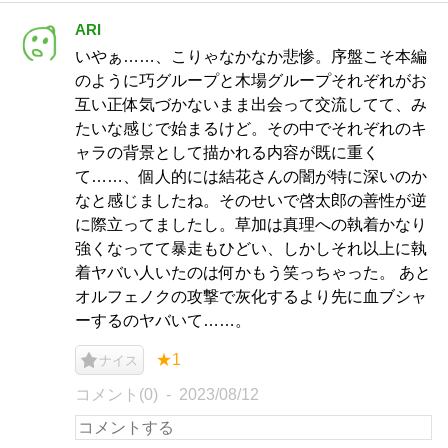
ARI
いやぁ……、こりゃなかなか悲惨。序盤こそ本編
のように巧グループと木場グループそれぞれがお
互い正体気づかないまま出会って交流してて、み
たいな感じで始まるけど。その中でそれぞれのキ
ャラの背景として描かれる内容が既に重く
て……、個人的には結花さんの闇が特に深いのか
なと感じましたね。そのせいで啓太郎の善性が逆
に際立ってましたし。草加は真理への執着かなり
強くなってて暴走もひどい、しかしそれ以上に執
着ヤバい人いたのは何かもう笑っちゃった。 あと
オルフェノクの攻撃で灰化するより先に血ブシャ
ーするのヤバいて……。
★1
ナイス
コメント(0)
2023/08/12