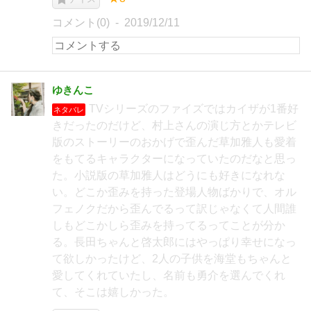
コメント(0)
2019/12/11
ゆきんこ
TVシリーズのファイズではカイザが1番好
ネタバレ
きだったのだけど、村上さんの演じ方とかテレビ
版のストーリーのおかげで歪んだ草加雅人も愛着
をもてるキャラクターになっていたのだなと思っ
た。小説版の草加雅人はどうにも好きになれな
い。どこか歪みを持った登場人物ばかりで、オル
フェノクだから歪んでるって訳じゃなくて人間誰
しもどこかしら歪みを持ってるってことが分か
る。長田ちゃんと啓太郎にはやっぱり幸せになっ
て欲しかったけど、2人の子供を海堂もちゃんと
愛してくれていたし、名前も勇介を選んでくれ
て、そこは嬉しかった。