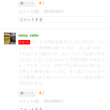
★1
ナイス
コメント(0)
2019/10/12
noisy_radio
テレビの内容を覚えていないのだが、スピ
ネタバレ
ンオフか？ 世界観も似ているが、少し違うのか。
これはこれで面白いが、オルフェノクは長く生き
られないと言っておきながら子供の頃からオルフ
ェノクと言ったり、15章で巧が明らかに灰になっ
て死んだ表現があったのに、すぐあとのエピロー
グで普通に出て来たりとストーリーに破綻を禁じ
る部分もある。
★2
ナイス
コメント(0)
2019/08/17