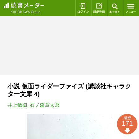
ログイン
新規登録
本を探
小説 仮面ライダーファイズ (講談社キャラク
ター文庫 4)
井上敏樹
,
石ノ森章太郎
感想
171