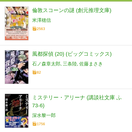
倫敦スコーンの謎 (創元推理文庫)
米澤穂信
2563
風都探偵 (20) (ビッグコミックス)
石ノ森章太郎
三条陸
佐藤まさき
82
ミステリー・アリーナ (講談社文庫 ふ
73-6)
深水黎一郎
1756