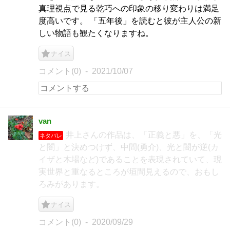
真理視点で見る乾巧への印象の移り変わりは満足
度高いです。 「五年後」を読むと彼が主人公の新
しい物語も観たくなりますね。
ナイス
コメント(0)
2021/10/07
van
井上さんの作品は、「正義と悪」を、「光
ネタバレ
と闇」と決めつけず、中間(勇介)、光と闇が逆(カ
イザと木場など)であることを表現されていて、現
実世界と重なるところが垣間見えるので、おもし
ろみがあります。
ナイス
コメント(0)
2020/09/29