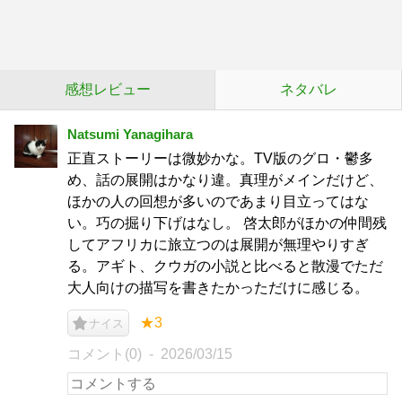
感想レビュー
ネタバレ
Natsumi Yanagihara
正直ストーリーは微妙かな。TV版のグロ・鬱多
め、話の展開はかなり違。真理がメインだけど、
ほかの人の回想が多いのであまり目立ってはな
い。巧の掘り下げはなし。 啓太郎がほかの仲間残
してアフリカに旅立つのは展開が無理やりすぎ
る。アギト、クウガの小説と比べると散漫でただ
大人向けの描写を書きたかっただけに感じる。
★3
ナイス
コメント(0)
2026/03/15