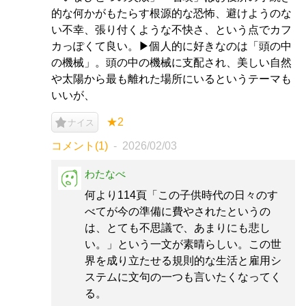
的な何かがもたらす根源的な恐怖、避けようのな
い不幸、張り付くような不快さ、という点でカフ
カっぽくて良い。▶︎個人的に好きなのは「頭の中
の機械」。頭の中の機械に支配され、美しい自然
や太陽から最も離れた場所にいるというテーマも
いいが、
★2
ナイス
コメント(1)
2026/02/03
わたなべ
何より114頁「この子供時代の日々のす
べてが今の準備に費やされたというの
は、とても不思議で、あまりにも悲し
い。」という一文が素晴らしい。この世
界を成り立たせる規則的な生活と雇用シ
ステムに文句の一つも言いたくなってく
る。