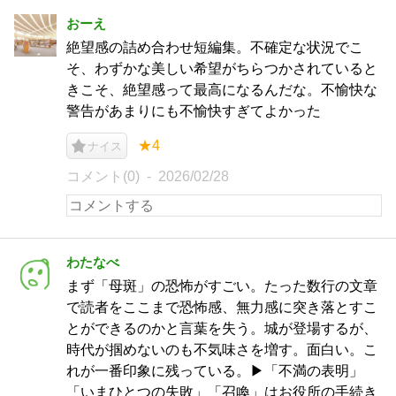
おーえ
絶望感の詰め合わせ短編集。不確定な状況でこ
そ、わずかな美しい希望がちらつかされていると
きこそ、絶望感って最高になるんだな。不愉快な
警告があまりにも不愉快すぎてよかった
★4
ナイス
コメント(0)
2026/02/28
わたなべ
まず「母斑」の恐怖がすごい。たった数行の文章
で読者をここまで恐怖感、無力感に突き落とすこ
とができるのかと言葉を失う。城が登場するが、
時代が掴めないのも不気味さを増す。面白い。こ
れが一番印象に残っている。▶︎「不満の表明」
「いまひとつの失敗」「召喚」はお役所の手続き