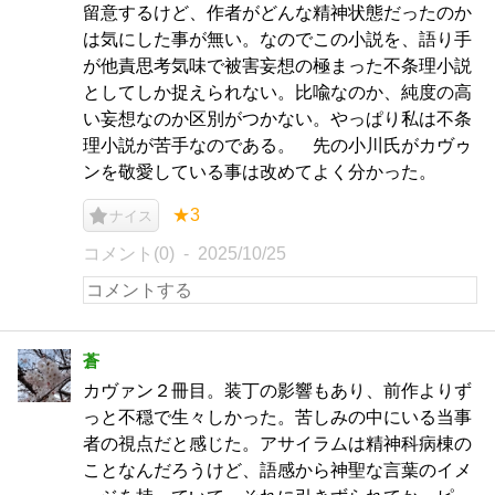
留意するけど、作者がどんな精神状態だったのか
は気にした事が無い。なのでこの小説を、語り手
が他責思考気味で被害妄想の極まった不条理小説
としてしか捉えられない。比喩なのか、純度の高
い妄想なのか区別がつかない。やっぱり私は不条
理小説が苦手なのである。 先の小川氏がカヴゥ
ンを敬愛している事は改めてよく分かった。
★3
ナイス
コメント(0)
2025/10/25
蒼
カヴァン２冊目。装丁の影響もあり、前作よりず
っと不穏で生々しかった。苦しみの中にいる当事
者の視点だと感じた。アサイラムは精神科病棟の
ことなんだろうけど、語感から神聖な言葉のイメ