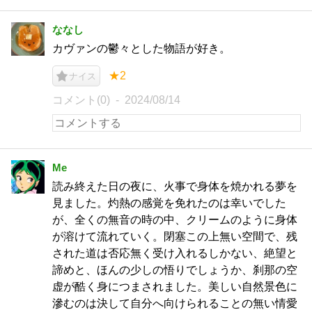
ななし
カヴァンの鬱々とした物語が好き。
★2
ナイス
コメント(0)
2024/08/14
Me
読み終えた日の夜に、火事で身体を焼かれる夢を
見ました。灼熱の感覚を免れたのは幸いでした
が、全くの無音の時の中、クリームのように身体
が溶けて流れていく。閉塞この上無い空間で、残
された道は否応無く受け入れるしかない、絶望と
諦めと、ほんの少しの悟りでしょうか、刹那の空
虚が酷く身につまされました。美しい自然景色に
滲むのは決して自分へ向けられることの無い情愛