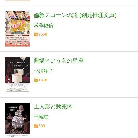
倫敦スコーンの謎 (創元推理文庫)
米澤穂信
2550
劇場という名の星座
小川洋子
1318
土人形と動死体
円城塔
530