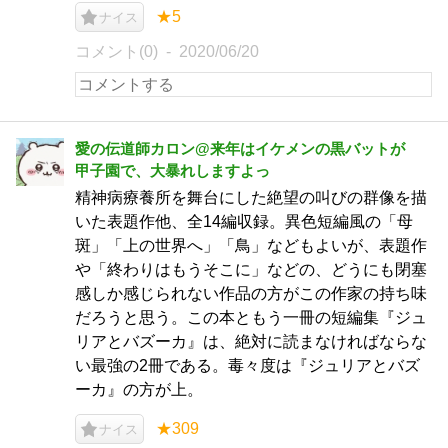
★5
ナイス
コメント(0)
2020/06/20
愛の伝道師カロン@来年はイケメンの黒バットが
甲子園で、大暴れしますよっ
精神病療養所を舞台にした絶望の叫びの群像を描
いた表題作他、全14編収録。異色短編風の「母
斑」「上の世界へ」「鳥」などもよいが、表題作
や「終わりはもうそこに」などの、どうにも閉塞
感しか感じられない作品の方がこの作家の持ち味
だろうと思う。この本ともう一冊の短編集『ジュ
リアとバズーカ』は、絶対に読まなければならな
い最強の2冊である。毒々度は『ジュリアとバズ
ーカ』の方が上。
★309
ナイス