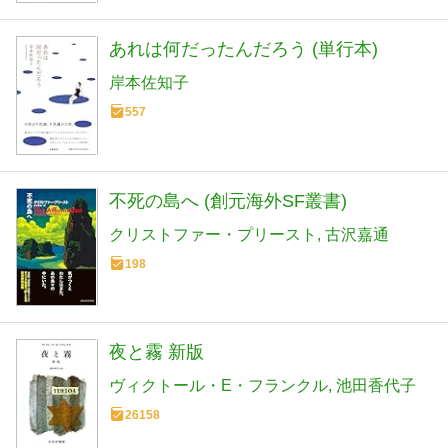
あれは何だったんだろう (単行本)
岸本佐知子
557
不死の島へ (創元海外SF叢書)
クリストファー・プリースト
古沢嘉通
198
夜と霧 新版
ヴィクトール・E・フランクル
池田香代子
26158