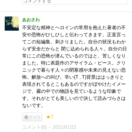
あおさわ
不安定な精神とヘロインの常用を抱えた著者の不
安や恐怖がひしひしと伝わってきます。正直言っ
てこの短編集、刺さりました。自分の状況もわか
らず安全だからと 閉じ込められる人々。自分の日
常にこの恐怖が潜んでいるのではと、苦しくなり
ました。特に表題作のアサイラム・ピース。クリ
ニックで暮らす人々の閉塞感や未来の見えない恐
怖。解放への叫び。辛い(T . T)背景ははっきりと
表現されてるとこもあるのですがぼやけたイメー
ジで、霧の中での物語を見ているような印象で
す。それがとても美しいので決して読みづらさは
ないです。
★7
ナイス
コメント(0)
2021/01/22