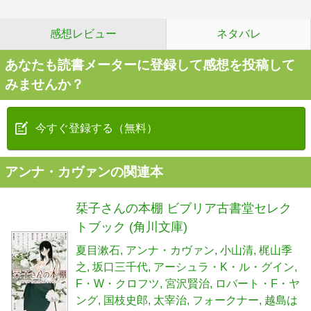
感想レビュー
ネタバレ
あなたも読書メーターに登録して感想を投稿して
みませんか？
今すぐ登録する（無料）
アンナ・カヴァンの関連本
栞子さんの本棚 ビブリア古書堂セレク
トブック (角川文庫)
夏目漱石
アンナ・カヴァン
小山清
梶山季
之
坂口三千代
アーシュラ・K・ル・グイン
F・W・クロフツ
宮沢賢治
ロバート・F・ヤ
ング
国枝史郎
太宰治
フォークナー
越島は