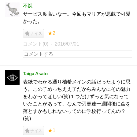
不以
サービス度高いなー。今回もマリアが悪戯で可愛
かった。
★2
ナイス
コメント(0)
2016/07/01
Taiga Asato
表紙でわかる通り柚希メインの話だったように思
う。この子めっちええ子だからみんなにその魅力
をわかってほしい(笑)１つだけずっと気になって
いたことがあって、なんで刃更達一週間後に命を
落とすかもしれないってのに学校行ってんの？
(笑)
★1
ナイス