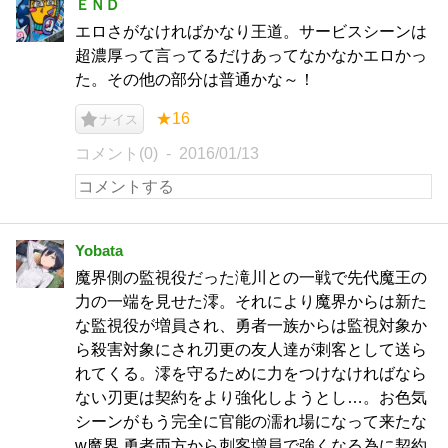
ＥＮＤ
エロさがなければかなり王道。サービスシーンは
超濃厚って言ってるだけあってなかなかエロかっ
た。その他の部分は普通かな～！
★16
ナイス
コメント(0)
2016/01/13
Yobata
魔界側の監視役だった滝川との一戦で先代魔王の
力の一端を見せた澪。それにより魔界からは新た
な監視役が増員され、勇者一族からは監視対象か
ら殺害対象にされ刃更の友人達が刺客として送ら
れてくる。澪を守るために力をつけなければなら
ない刃更は契約をより強化しようとし…。お色気
シーンがもう完全に官能の濡れ場になって来たな
w魔界,勇者両方から刺客増員で強くなる為に契約