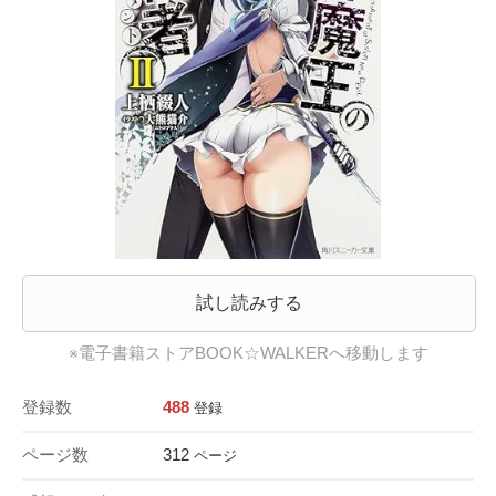
試し読みする
※電子書籍ストアBOOK☆WALKERへ移動します
登録数
488
登録
ページ数
312
ページ