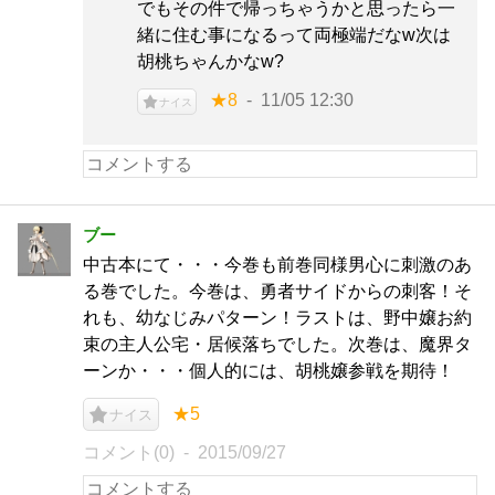
でもその件で帰っちゃうかと思ったら一
緒に住む事になるって両極端だなw次は
胡桃ちゃんかなw?
★8
11/05 12:30
ナイス
ブー
中古本にて・・・今巻も前巻同様男心に刺激のあ
る巻でした。今巻は、勇者サイドからの刺客！そ
れも、幼なじみパターン！ラストは、野中嬢お約
束の主人公宅・居候落ちでした。次巻は、魔界タ
ーンか・・・個人的には、胡桃嬢参戦を期待！
★5
ナイス
コメント(0)
2015/09/27