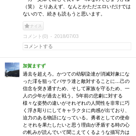
（笑） とりあえず、なんとかただエロいだけでは
ないので、続きも読もうと思います。
ナイス
コメント(0)
2018/07/03
加賀ますず
過去を超えろ。かつての幼馴染達が消滅対象にな
った澪を狙ってバサラ達と敵対することに…己の
信念を突き通すため、そして家族を守るため、一
人の少年が過去と戦う。5年前の悲劇に対する
様々な姿勢の違いがそれぞれの人間性を非常に巧
く浮き彫りにしてキャラクタに肉感が出ており、
迫力のある物語になっている。勇者としての使命
とそれを果たしたいと思う理由が矛盾する時の心
の軋みが読んでいて聞こえてくるような描写力は