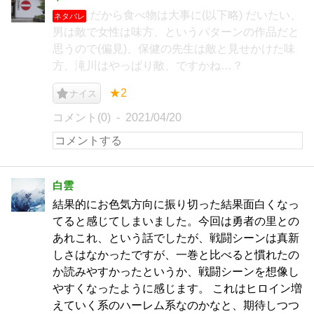
だから食べ物は大事に(以下略) だいたい、
ネタバレ
男は敵で女性は味方、というパターンの作品だと
思うので(偏見)、保健の先生は敵と見せかけた味
方、滝川はやっぱり敵、ですかね…？
★2
ナイス
コメント(0)
2021/04/20
白雲
結果的にお色気方向に振り切った結果面白くなっ
てると感じてしまいました。今回は勇者の里との
あれこれ、という話でしたが、戦闘シーンは真新
しさはなかったですが、一巻と比べると慣れたの
か読みやすかったというか、戦闘シーンを想像し
やすくなったように感じます。 これはヒロイン増
えていく系のハーレム系なのかなと、期待しつつ