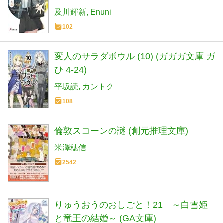
及川輝新
Enuni
102
変人のサラダボウル (10) (ガガガ文庫 ガ
ひ 4-24)
平坂読
カントク
108
倫敦スコーンの謎 (創元推理文庫)
米澤穂信
2542
りゅうおうのおしごと！21 ～白雪姫
と竜王の結婚～ (GA文庫)