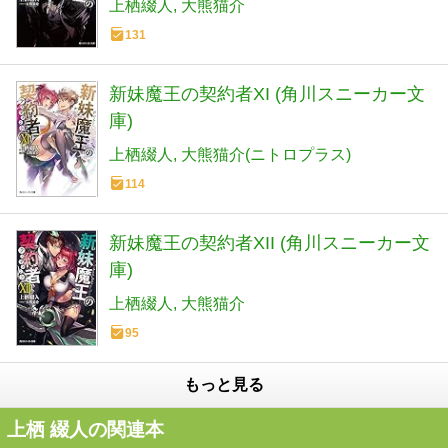
上栖綴人
大熊猫介
131
新妹魔王の契約者XI (角川スニーカー文
庫)
上栖綴人
大熊猫介(ニトロプラス)
114
新妹魔王の契約者XII (角川スニーカー文
庫)
上栖綴人
大熊猫介
95
もっと見る
上栖 綴人の関連本