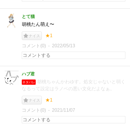
とて猫
胡桃たん萌え〜
★1
ナイス
コメント(0)
2022/05/13
ハブ君
胡桃ちゃんかわゆす。処女じゃないと弱く
ネタバレ
なるって設定はラノベの悪い文化だよなぁ。
★1
ナイス
コメント(0)
2021/11/07