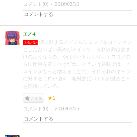
コメント(0)
2016/03/10
エノキ
澪に対するメイプルシロップをローション
ネタバレ
としたおっぱい責めがメインで、それ以外はおま
けのようなもの。やはりバトルよりもエロコメの
方に比重を置くべきだね。そういう意味では、ヒ
ロインがもっと増えることで、それぞれのキャラ
に対するエロが増え、相対的にバトルが減ること
を期待している。
★1
ナイス
コメント(0)
2016/03/05