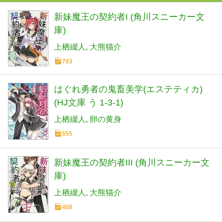
新妹魔王の契約者I (角川スニーカー文
庫)
上栖綴人
大熊猫介
793
はぐれ勇者の鬼畜美学(エステティカ)
(HJ文庫 う 1-3-1)
上栖綴人
卵の黄身
555
新妹魔王の契約者III (角川スニーカー文
庫)
上栖綴人
大熊猫介
408