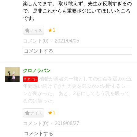
楽しんでます。 取り敢えず、先生が反則すぎるの
で、是非これからも重要ポジにいてほしいところ
です。
★1
ナイス
コメント(0)
2021/04/05
クロノラパン
柚希が勇者の一族としての使命を選ぶか五
ネタバレ
年間想い続けてきた刃更を選ぶかの決断するシー
ンが良かった。 あと、2巻にしてもう乳を吸って
るのは笑った。
★1
ナイス
コメント(0)
2019/08/27