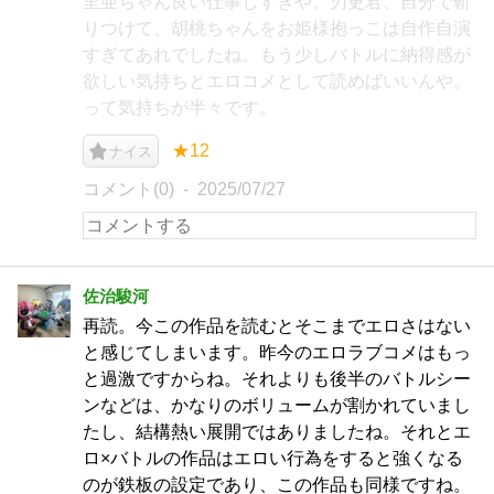
里亜ちゃん良い仕事しすぎや。刃更君、自分で斬
りつけて、胡桃ちゃんをお姫様抱っこは自作自演
すぎてあれでしたね。もう少しバトルに納得感が
欲しい気持ちとエロコメとして読めばいいんや。
って気持ちが半々です。
★12
ナイス
コメント(0)
2025/07/27
佐治駿河
再読。今この作品を読むとそこまでエロさはない
と感じてしまいます。昨今のエロラブコメはもっ
と過激ですからね。それよりも後半のバトルシー
ンなどは、かなりのボリュームが割かれていまし
たし、結構熱い展開ではありましたね。それとエ
ロ×バトルの作品はエロい行為をすると強くなる
のが鉄板の設定であり、この作品も同様ですね。