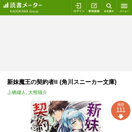
ログイン
新規登録
本を探
新妹魔王の契約者II (角川スニーカー文庫)
上栖綴人
,
大熊猫介
感想
111