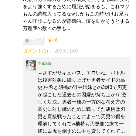
をより強くするために屈服が始まるも、これマジ
もんの調教入ってるなwしかもこの時だけお兄ち
ゃん呼びになるのが背徳的。澪を動かそうとする
万理亜の数々の手も→
★46
ナイス
コメント(1)
2015/11/03
Yobata
→さすがサキュバス、エロいね。バトル
は殺害対象に繰り上げた勇者サイドの高
史,柚希と胡桃の野中姉妹との3対3で刃更
が起こした過去との因縁が持ち上がり,激
しく対決。勇者一族の一方的な考え方の
高史に対し姉のために戦ってた胡桃は刃
更と直接戦ったことによって刃更の傷を
理解してくれてw柚希も刃更側に来て一
緒に白虎を倒すのに手を貸してくれて…