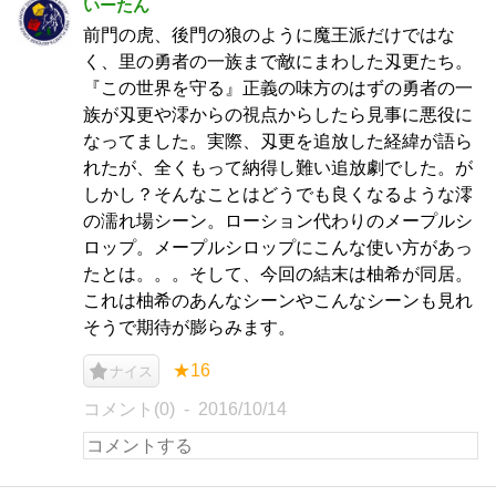
いーたん
前門の虎、後門の狼のように魔王派だけではな
く、里の勇者の一族まで敵にまわした刄更たち。
『この世界を守る』正義の味方のはずの勇者の一
族が刄更や澪からの視点からしたら見事に悪役に
なってました。実際、刄更を追放した経緯が語ら
れたが、全くもって納得し難い追放劇でした。が
しかし？そんなことはどうでも良くなるような澪
の濡れ場シーン。ローション代わりのメープルシ
ロップ。メープルシロップにこんな使い方があっ
たとは。。。そして、今回の結末は柚希が同居。
これは柚希のあんなシーンやこんなシーンも見れ
そうで期待が膨らみます。
★16
ナイス
コメント(0)
2016/10/14