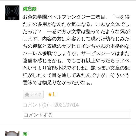
備忘録
お色気学園バトルファンタジー二巻目。「～を得
た」の多用がなんだか気になる。こんな文体でし
たっけ？ 一巻の方が文章は整ってたような気が
します。内容の方は刺客として現れた幼なじみた
ちの迎撃と表紙のサブヒロインちゃんの本格的な
ハーレム参戦でしょうか。サービスシーンはまだ
遠慮を感じるかも。でもこれ以上やったらラノベ
というより官能小説ですしね。艶っぽい文章の勉
強がしたくて目を通してみたんですが、そういう
意味では物足りなかったかなぁ。
★1
ナイス
コメント(0)
2021/07/14
帝