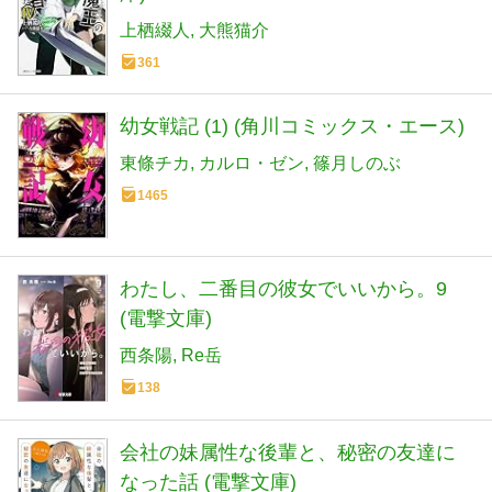
上栖綴人
大熊猫介
361
幼女戦記 (1) (角川コミックス・エース)
東條チカ
カルロ・ゼン
篠月しのぶ
1465
わたし、二番目の彼女でいいから。9
(電撃文庫)
西条陽
Re岳
138
会社の妹属性な後輩と、秘密の友達に
なった話 (電撃文庫)