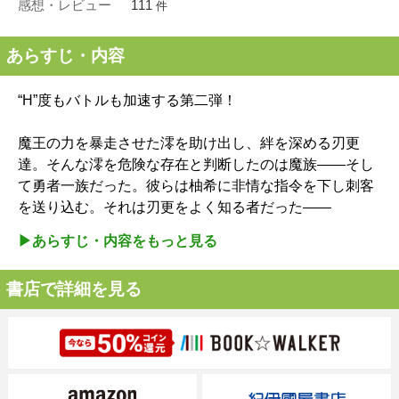
感想・レビュー
111
件
あらすじ・内容
“H”度もバトルも加速する第二弾！
魔王の力を暴走させた澪を助け出し、絆を深める刃更
達。そんな澪を危険な存在と判断したのは魔族――そし
て勇者一族だった。彼らは柚希に非情な指令を下し刺客
を送り込む。それは刃更をよく知る者だった――
▶︎あらすじ・内容をもっと見る
書店で詳細を見る