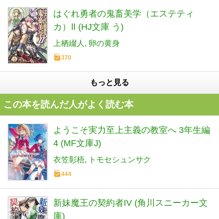
はぐれ勇者の鬼畜美学（エステティ
カ）Ⅱ (HJ文庫 う)
上栖綴人
卵の黄身
370
もっと見る
この本を読んだ人がよく読む本
ようこそ実力至上主義の教室へ 3年生編
4 (MF文庫J)
衣笠彰梧
トモセシュンサク
444
新妹魔王の契約者IV (角川スニーカー文
庫)