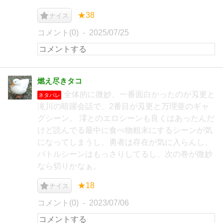
★38
ナイス
コメント(0)
2025/07/25
燃え尽きタコ
全体的に微妙、一番面白かったのが刄更と
ネタバレ
滝川の暗躍会話で、2番目が刄更と万理亜のギャ
グシーン。 澪とのエロシーンも良くはあったんだ
けど読んでる最中に食べ物粗末にするシーンが気
になってしまうし、勇者は存在が気に入らんし、
バトルシーンはもっさりしてるし、次の巻が微妙
なら切りかなぁ。
★18
ナイス
コメント(0)
2023/07/06