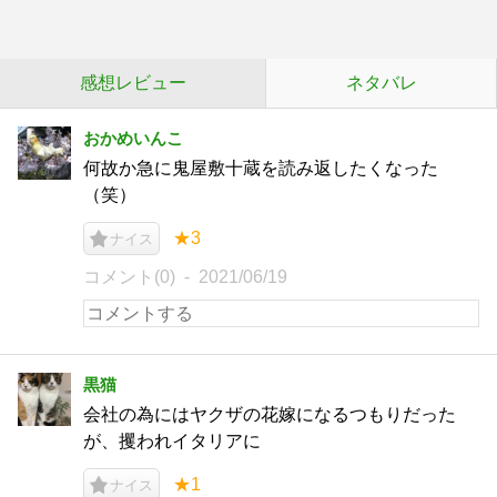
感想レビュー
ネタバレ
おかめいんこ
何故か急に鬼屋敷十蔵を読み返したくなった
（笑）
★3
ナイス
コメント(0)
2021/06/19
黒猫
会社の為にはヤクザの花嫁になるつもりだった
が、攫われイタリアに
★1
ナイス