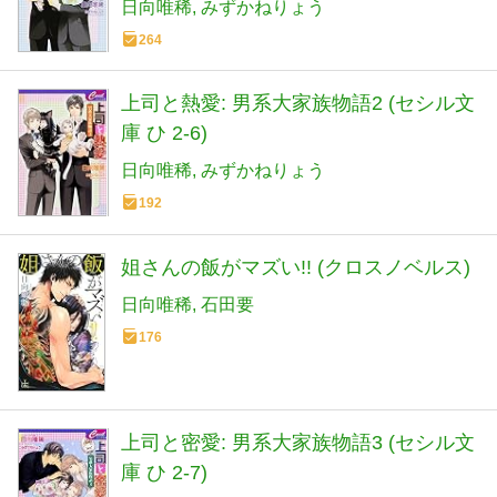
日向唯稀
みずかねりょう
264
上司と熱愛: 男系大家族物語2 (セシル文
庫 ひ 2-6)
日向唯稀
みずかねりょう
192
姐さんの飯がマズい!! (クロスノベルス)
日向唯稀
石田要
176
上司と密愛: 男系大家族物語3 (セシル文
庫 ひ 2-7)