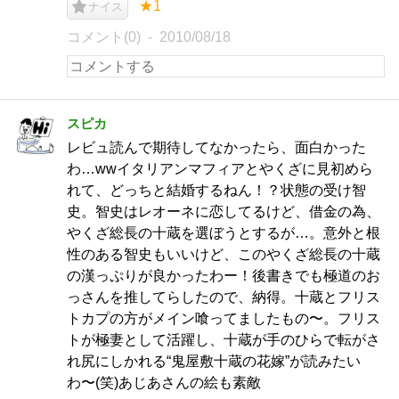
★1
ナイス
コメント(0)
2010/08/18
スピカ
レビュ読んで期待してなかったら、面白かった
わ…wwイタリアンマフィアとやくざに見初めら
れて、どっちと結婚するねん！？状態の受け智
史。智史はレオーネに恋してるけど、借金の為、
やくざ総長の十蔵を選ぼうとするが…。意外と根
性のある智史もいいけど、このやくざ総長の十蔵
の漢っぷりが良かったわー！後書きでも極道のお
っさんを推してらしたので、納得。十蔵とフリス
トカプの方がメイン喰ってましたもの〜。フリス
トが極妻として活躍し、十蔵が手のひらで転がさ
れ尻にしかれる“鬼屋敷十蔵の花嫁”が読みたい
わ〜(笑)あじあさんの絵も素敵