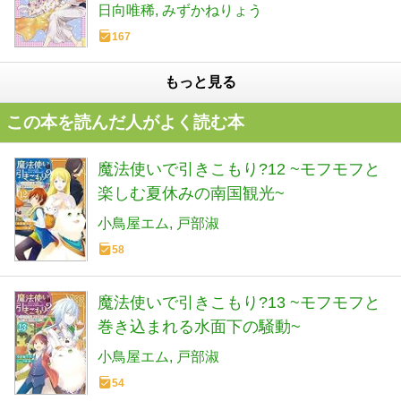
日向唯稀
みずかねりょう
167
もっと見る
この本を読んだ人がよく読む本
魔法使いで引きこもり?12 ~モフモフと
楽しむ夏休みの南国観光~
小鳥屋エム
戸部淑
58
魔法使いで引きこもり?13 ~モフモフと
巻き込まれる水面下の騒動~
小鳥屋エム
戸部淑
54