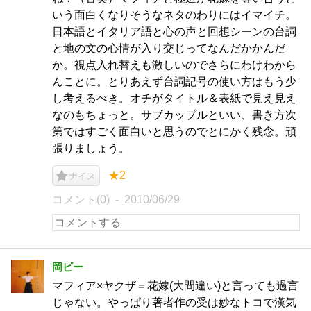
いう面白くなりそうなネタのわりにはイマイチ。
日本語とイタリア語と心の声と回想シーンの台詞
と地の文の心情が入り交じってなんだかかんだ
か。視点入れ替えも激しいのでさらにわけわから
んことに。とりあえず台詞記号の使い方はもう少
し考えるべき。オチがタイトル＆表紙で見え見え
なのもちょっと。サブカップルといい、書き方次
第ではすごく面白いと思うのでとにかく残念。頑
張りましょう。
★2
ナイス
コメント(0)
2010/06/29
岡ピー
マフィア×ヤクザ＝花嫁(大間違い)と言っても過言
じゃない。やっぱり著者作の受は妙なトコで漢気