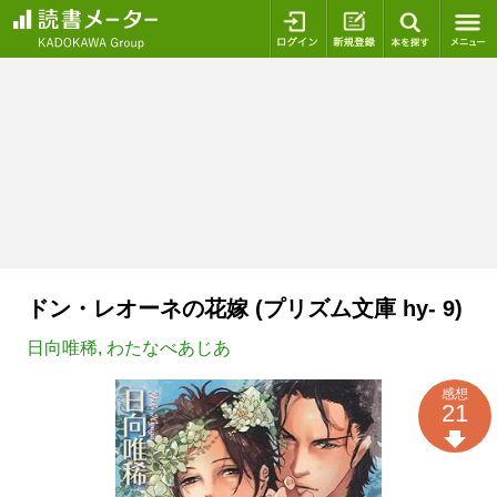
ログイン
新規登録
本を探
ドン・レオーネの花嫁 (プリズム文庫 hy- 9)
日向唯稀
,
わたなべあじあ
感想
21