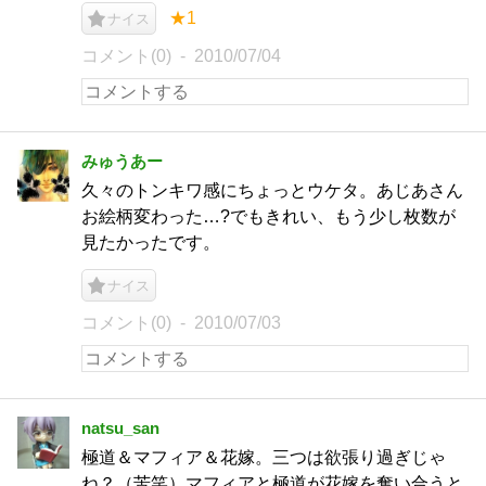
★1
ナイス
コメント(0)
2010/07/04
みゅうあー
久々のトンキワ感にちょっとウケタ。あじあさん
お絵柄変わった…?でもきれい、もう少し枚数が
見たかったです。
ナイス
コメント(0)
2010/07/03
natsu_san
極道＆マフィア＆花嫁。三つは欲張り過ぎじゃ
ね？（苦笑）マフィアと極道が花嫁を奪い合うと