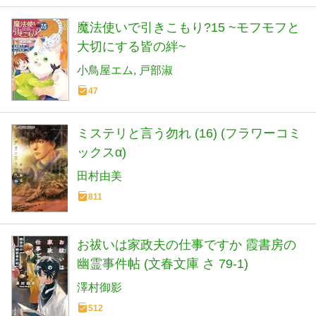
魔法使いで引きこもり?15 ~モフモフと
大切にする皆の絆~
小鳥屋エム
戸部淑
47
ミステリと言う勿れ (16) (フラワーコミ
ックスα)
田村由美
811
お祓いは家政夫の仕事ですか 霞書房の
幽霊事件帖 (文春文庫 さ 79-1)
澤村御影
512