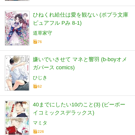
ひねくれ給仕は愛を観ない (ポプラ文庫
ピュアフル Pみ 8-1)
道草家守
76
嫌いでいさせて マネと響羽 (b-boyオメ
ガバース comics)
ひじき
62
40までにしたい10のこと(3) (ビーボー
イコミックスデラックス)
マミタ
226