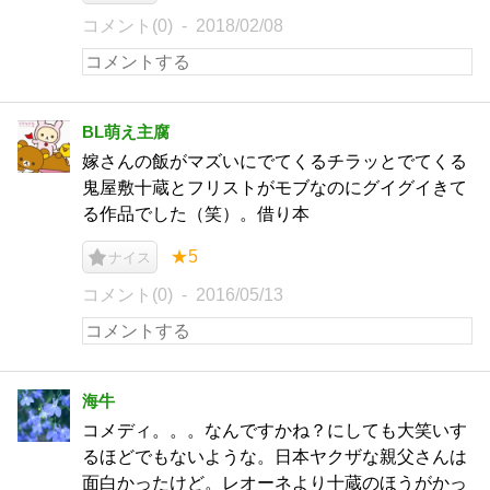
コメント(0)
2018/02/08
BL萌え主腐
嫁さんの飯がマズいにでてくるチラッとでてくる
鬼屋敷十蔵とフリストがモブなのにグイグイきて
る作品でした（笑）。借り本
★5
ナイス
コメント(0)
2016/05/13
海牛
コメディ。。。なんですかね？にしても大笑いす
るほどでもないような。日本ヤクザな親父さんは
面白かったけど。レオーネより十蔵のほうがかっ