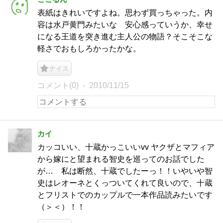
表紙はきれいですよね。思わず買っちゃった。内
容は水戸黄門みたいな 安心感っていうか、幸せ
になる王道を突き進む主人公の物語？そこそこな
軽さでおもしろかったかな。
ナイス
コメント(0)
2010/11/15
カイ
カッコいい、十蔵かっこいいvv ヤクザとマフィア
から嫁にと望まれる智史を巡ってのお話でした
が… 私は断然、十蔵でしたーっ！！いやいや智
史はレオーネとくっついてくれて良いので、十蔵
とフリストでのカップルで一本作品読みたいです
（＞＜）！！