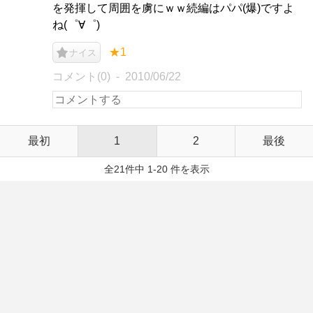
を発揮して周囲を虜にｗｗ続編はパパ(爆)ですよ
ね(゜∀゜)
★1
ナイス
コメント(0)
2010/06/22
最初
1
2
最後
全21件中 1-20 件を表示