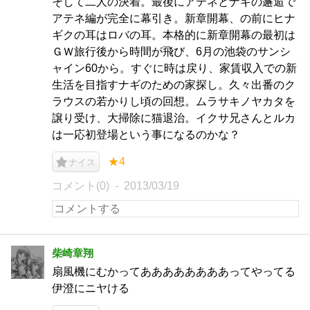
そして二人の決着。最後にアテネとナギの邂逅で
アテネ編が完全に幕引き。新章開幕、の前にヒナ
ギクの耳はロバの耳。本格的に新章開幕の最初は
ＧＷ旅行後から時間が飛び、6月の池袋のサンシ
ャイン60から。すぐに時は戻り、家賃収入での新
生活を目指すナギのための家探し。久々出番のク
ラウスの若かりし頃の回想。ムラサキノヤカタを
譲り受け、大掃除に猫退治。イクサ兄さんとルカ
は一応初登場という事になるのかな？
★4
ナイス
コメント(0)
2013/03/19
柴崎章翔
扇風機にむかってああああああああってやってる
伊澄にニヤける