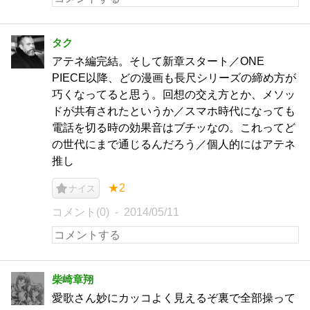
タク
アテネ編完結。そして新章スタート／ONE
PIECE以降、どの漫画も長尺シリーズの締め方が
巧くなってると思う。回想の交え方とか、メソッ
ドが共有されたというか／スマホ時代になっても
電話を切る時の効果音はブチッなの。これってど
の世代にまで通じるんだろう／個人的にはアテネ
推し
★2
ナイス
コメント(0)
2014/05/11
柴崎章翔
愛歌さん妙にカッコよく見えるぞ裏で全部操って