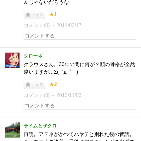
んじゃないだろうな
★1
ナイス
コメント(0)
2014/03/17
クローネ
クラウスさん。30年の間に何が？顔の骨格が全然
違いますが…Σ(゜д゜；)
★2
ナイス
コメント(0)
2013/11/03
ライムとザクロ
再読。アテネがかつてハヤテと別れた後の昔話。