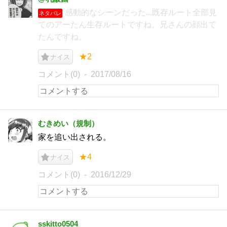
感動的なシーンだった...既存ルート全部見
ネタバレ
てのアーたん生存ルートですね。兄さんの顔出て
たんですね。
★2
ナイス
コメント(0)
2017/08/16
むきめい（規制）
家を追い出される。
★4
ナイス
コメント(0)
2016/12/29
sskitto0504