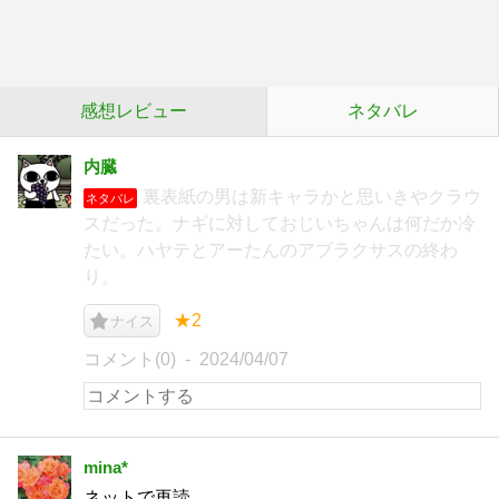
感想レビュー
ネタバレ
内臓
裏表紙の男は新キャラかと思いきやクラウ
ネタバレ
スだった。ナギに対しておじいちゃんは何だか冷
たい。ハヤテとアーたんのアブラクサスの終わ
り。
★2
ナイス
コメント(0)
2024/04/07
mina*
ネットで再読。