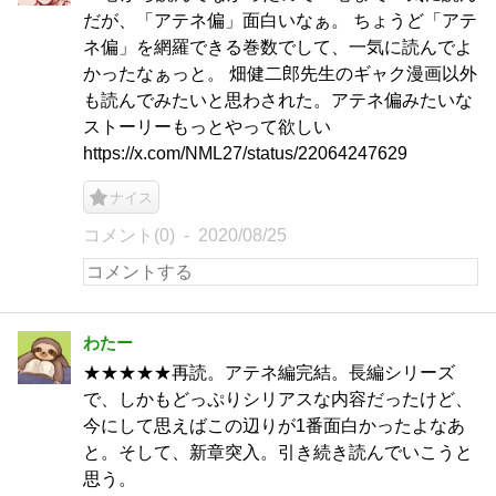
だが、「アテネ偏」面白いなぁ。 ちょうど「アテ
ネ偏」を網羅できる巻数でして、一気に読んでよ
かったなぁっと。 畑健二郎先生のギャク漫画以外
も読んでみたいと思わされた。アテネ偏みたいな
ストーリーもっとやって欲しい
https://x.com/NML27/status/22064247629
ナイス
コメント(0)
2020/08/25
わたー
★★★★★再読。アテネ編完結。長編シリーズ
で、しかもどっぷりシリアスな内容だったけど、
今にして思えばこの辺りが1番面白かったよなあ
と。そして、新章突入。引き続き読んでいこうと
思う。