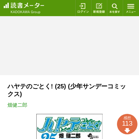
ログイン
新規登録
本を探
ハヤテのごとく! (25) (少年サンデーコミッ
クス)
畑健二郎
感想
113