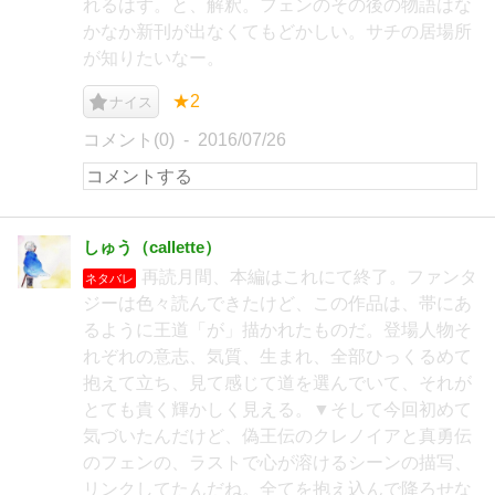
れるはず。と、解釈。フェンのその後の物語はな
かなか新刊が出なくてもどかしい。サチの居場所
が知りたいなー。
★2
ナイス
コメント(0)
2016/07/26
しゅう（callette）
再読月間、本編はこれにて終了。ファンタ
ネタバレ
ジーは色々読んできたけど、この作品は、帯にあ
るように王道「が」描かれたものだ。登場人物そ
れぞれの意志、気質、生まれ、全部ひっくるめて
抱えて立ち、見て感じて道を選んでいて、それが
とても貴く輝かしく見える。▼そして今回初めて
気づいたんだけど、偽王伝のクレノイアと真勇伝
のフェンの、ラストで心が溶けるシーンの描写、
リンクしてたんだね。全てを抱え込んで降ろせな