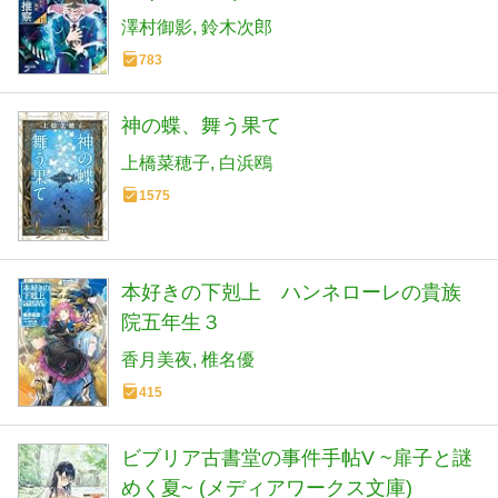
澤村御影
鈴木次郎
783
神の蝶、舞う果て
上橋菜穂子
白浜鴎
1575
本好きの下剋上 ハンネローレの貴族
院五年生３
香月美夜
椎名優
415
ビブリア古書堂の事件手帖V ~扉子と謎
めく夏~ (メディアワークス文庫)