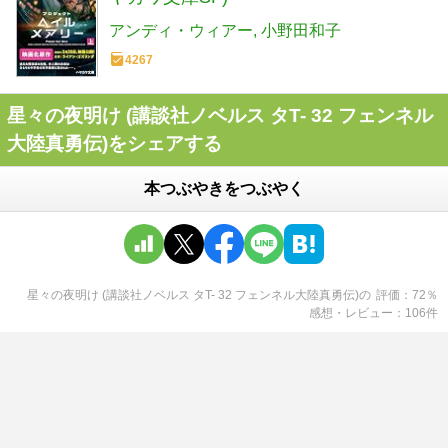
アンディ・ウィアー
小野田和子
4267
星々の夜明け (講談社ノベルス タT- 32 フェンネル
大陸真勇伝)をシェアする
本つぶやきをつぶやく
星々の夜明け (講談社ノベルス タT- 32 フェンネル大陸真勇伝)
の
評価
72
％
感想・レビュー
106
件