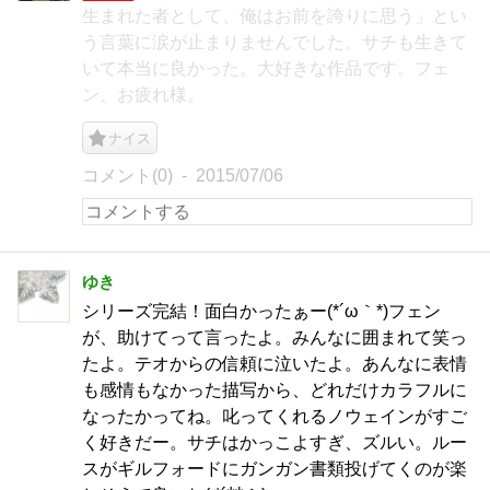
生まれた者として、俺はお前を誇りに思う」とい
う言葉に涙が止まりませんでした。サチも生きて
いて本当に良かった。大好きな作品です。フェ
ン、お疲れ様。
ナイス
コメント(0)
2015/07/06
ゆき
シリーズ完結！面白かったぁー(*´ω｀*)フェン
が、助けてって言ったよ。みんなに囲まれて笑っ
たよ。テオからの信頼に泣いたよ。あんなに表情
も感情もなかった描写から、どれだけカラフルに
なったかってね。叱ってくれるノウェインがすご
く好きだー。サチはかっこよすぎ、ズルい。ルー
スがギルフォードにガンガン書類投げてくのが楽