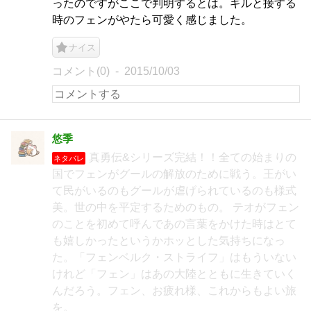
ったのですがここで判明するとは。ギルと接する
時のフェンがやたら可愛く感じました。
ナイス
コメント(0)
2015/10/03
悠季
真勇伝&シリーズ完結！！全ての始まりの
ネタバレ
国でフェンがグールの解放のために戦う。王がい
て民がいるのもグールが虐げられているのも様式
美。世の中を平定するためのもの。 テオがフェン
のことを初めて呼んであの言葉をかけた時はとて
も嬉しかったというかホッとした気持ちになっ
た。「フェンベルク・ストライフ」はもういない
けれど「フェン」はあの大陸とともに生きていく
んだろう。フェン、お疲れ様、これからもよい旅
を。