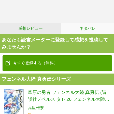
感想レビュー
ネタバレ
あなたも読書メーターに登録して感想を投稿して
みませんか？
今すぐ登録する（無料）
フェンネル大陸 真勇伝シリーズ
草原の勇者 フェンネル大陸 真勇伝 (講
談社ノベルス タT- 26 フェンネル大陸真
勇伝)
高里椎奈