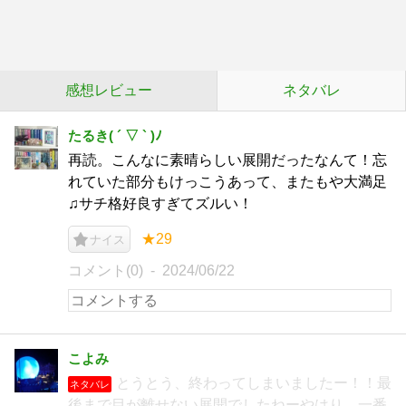
感想レビュー
ネタバレ
たるき( ´ ▽ ` )ﾉ
再読。こんなに素晴らしい展開だったなんて！忘
れていた部分もけっこうあって、またもや大満足
♫サチ格好良すぎてズルい！
★29
ナイス
コメント(0)
2024/06/22
こよみ
とうとう、終わってしまいましたー！！最
ネタバレ
後まで目が離せない展開でしたねーやはり、一番