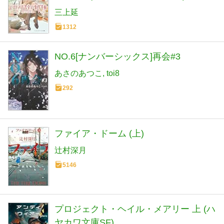
三上延
1312
NO.6[ナンバーシックス]再会#3
あさのあつこ
toi8
292
ファイア・ドーム (上)
辻村深月
5146
プロジェクト・ヘイル・メアリー 上 (ハ
ヤカワ文庫SF)