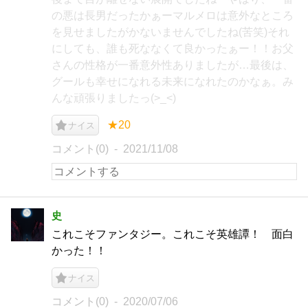
の悪は長男だったかぁーマルメロは意外なところ
を見せましたがかないませんでしたね(苦笑)それ
にしても、誰も死ななくて良かったぁー！！お父
さんの性格が一番意外性ありましたが…最後は、
グールも幸せになれる未来になれたのかなぁ。み
んな頑張りましたっ(>_<)
★20
ナイス
コメント(0)
2021/11/08
史
これこそファンタジー。これこそ英雄譚！ 面白
かった！！
ナイス
コメント(0)
2020/07/06