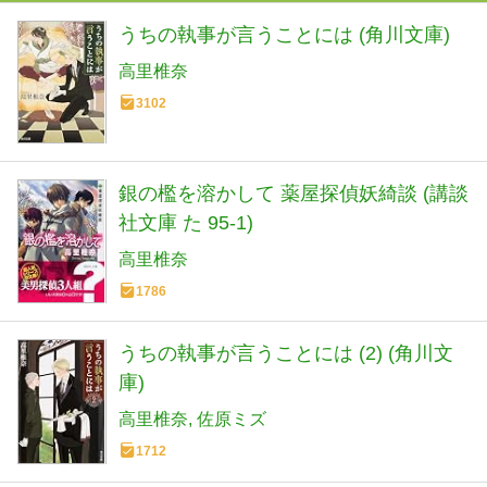
うちの執事が言うことには (角川文庫)
高里椎奈
3102
銀の檻を溶かして 薬屋探偵妖綺談 (講談
社文庫 た 95-1)
高里椎奈
1786
うちの執事が言うことには (2) (角川文
庫)
高里椎奈
佐原ミズ
1712