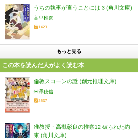
うちの執事が言うことには 3 (角川文庫)
高里椎奈
1423
もっと見る
この本を読んだ人がよく読む本
倫敦スコーンの謎 (創元推理文庫)
米澤穂信
2537
准教授・高槻彰良の推察12 破られた約
束 (角川文庫)