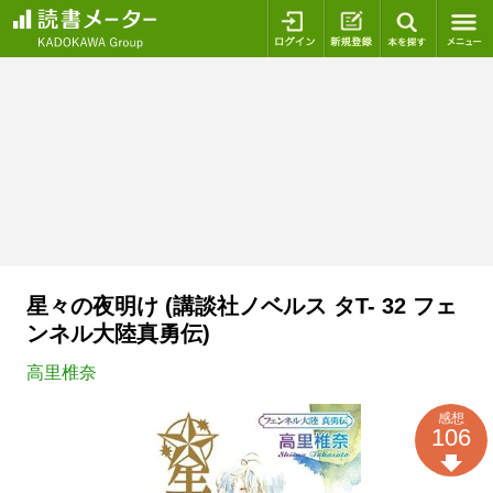
ログイン
新規登録
本を探
星々の夜明け (講談社ノベルス タT- 32 フェ
ンネル大陸真勇伝)
高里椎奈
感想
106