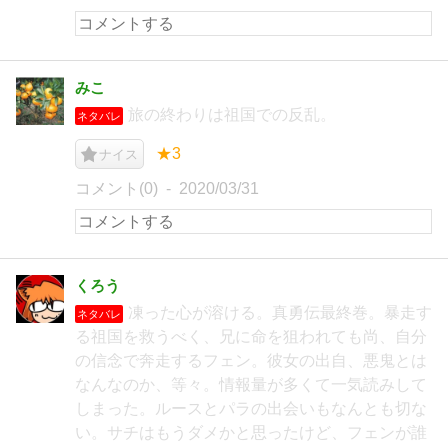
みこ
旅の終わりは祖国での反乱。
ネタバレ
★3
ナイス
コメント(0)
2020/03/31
くろう
凍った心が溶ける。真勇伝最終巻。暴走す
ネタバレ
る祖国を救うべく、兄に命を狙われても尚、自分
の信念で奔走するフェン。彼女の出自、悪鬼とは
なんなのか、等々。情報量が多くて一気読みして
しまった。ルースとパラの出会いもなんとも切な
い。サチはもうダメかと思ったけど、フェンが誰