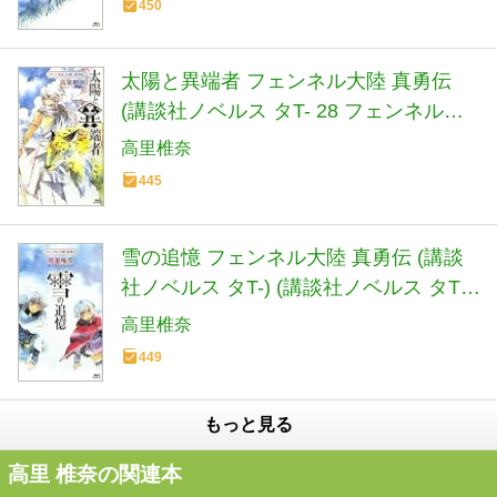
450
太陽と異端者 フェンネル大陸 真勇伝
(講談社ノベルス タT- 28 フェンネル大
陸真勇伝)
高里椎奈
445
雪の追憶 フェンネル大陸 真勇伝 (講談
社ノベルス タT-) (講談社ノベルス タT-
29 フェンネル大陸真勇伝)
高里椎奈
449
もっと見る
高里 椎奈の関連本