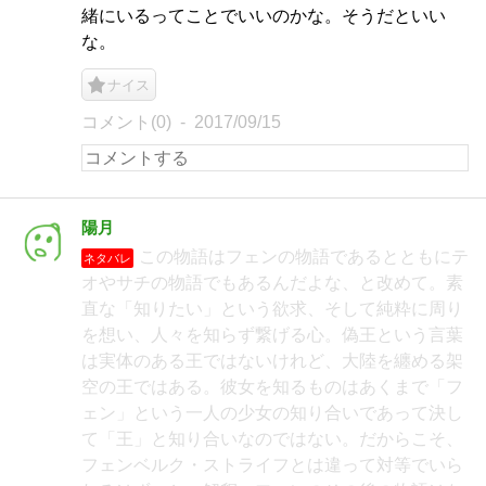
緒にいるってことでいいのかな。そうだといい
な。
ナイス
コメント(0)
2017/09/15
陽月
この物語はフェンの物語であるとともにテ
ネタバレ
オやサチの物語でもあるんだよな、と改めて。素
直な「知りたい」という欲求、そして純粋に周り
を想い、人々を知らず繋げる心。偽王という言葉
は実体のある王ではないけれど、大陸を纏める架
空の王ではある。彼女を知るものはあくまで「フ
ェン」という一人の少女の知り合いであって決し
て「王」と知り合いなのではない。だからこそ、
フェンベルク・ストライフとは違って対等でいら