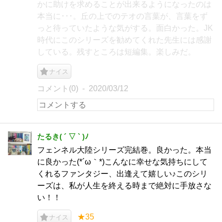
かに助けを求めることが出来るようになったのは
本当に･･･。丘の上でのテオの言葉が、言葉をず
っと待っていたような気がする。面白かった。JK
時代にこのシリーズを勧めてくれた先生には感謝
している。残すところは短編集。楽しみだ。
ナイス
コメント(0)
2020/03/12
たるき( ´ ▽ ` )ﾉ
フェンネル大陸シリーズ完結巻。良かった。本当
に良かった(*´ω｀*)こんなに幸せな気持ちにして
くれるファンタジー、出逢えて嬉しい♪このシリ
ーズは、私が人生を終える時まで絶対に手放さな
い！！
★35
ナイス