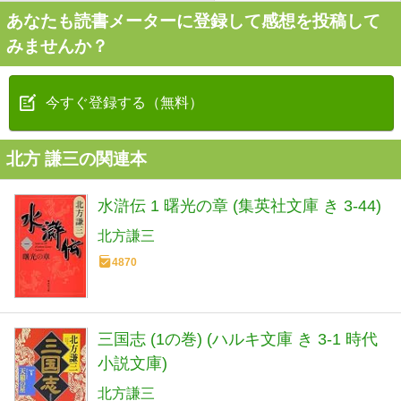
あなたも読書メーターに登録して感想を投稿して
みませんか？
今すぐ登録する（無料）
北方 謙三の関連本
水滸伝 1 曙光の章 (集英社文庫 き 3-44)
北方謙三
4870
三国志 (1の巻) (ハルキ文庫 き 3-1 時代
小説文庫)
北方謙三