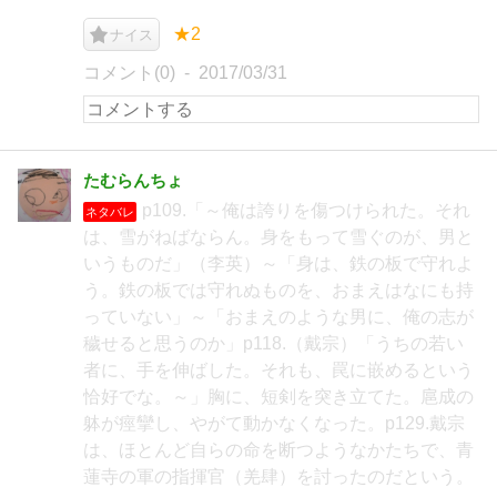
★2
ナイス
コメント(0)
2017/03/31
たむらんちょ
p109.「～俺は誇りを傷つけられた。それ
ネタバレ
は、雪がねばならん。身をもって雪ぐのが、男と
いうものだ」（李英）～「身は、鉄の板で守れよ
う。鉄の板では守れぬものを、おまえはなにも持
っていない」～「おまえのような男に、俺の志が
穢せると思うのか」p118.（戴宗）「うちの若い
者に、手を伸ばした。それも、罠に嵌めるという
恰好でな。～」胸に、短剣を突き立てた。扈成の
躰が痙攣し、やがて動かなくなった。p129.戴宗
は、ほとんど自らの命を断つようなかたちで、青
蓮寺の軍の指揮官（羌肆）を討ったのだという。