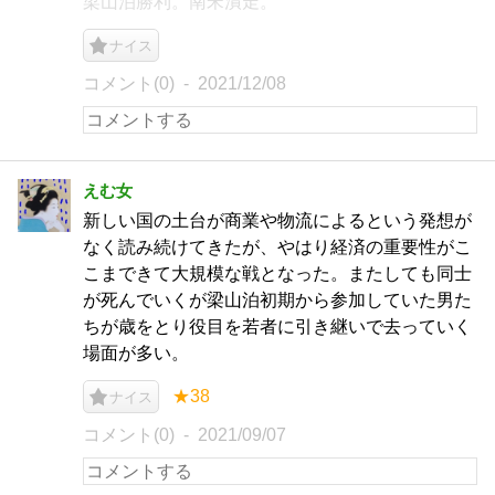
梁山泊勝利。南宋潰走。
ナイス
コメント(0)
2021/12/08
えむ女
新しい国の土台が商業や物流によるという発想が
なく読み続けてきたが、やはり経済の重要性がこ
こまできて大規模な戦となった。またしても同士
が死んでいくが梁山泊初期から参加していた男た
ちが歳をとり役目を若者に引き継いで去っていく
場面が多い。
★38
ナイス
コメント(0)
2021/09/07