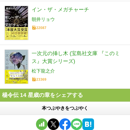
イン・ザ・メガチャーチ
朝井リョウ
22087
一次元の挿し木 (宝島社文庫 『このミ
ス』大賞シリーズ)
松下龍之介
23369
楊令伝 14 星歳の章をシェアする
本つぶやきをつぶやく