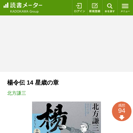
ログイン
新規登録
本を探
楊令伝 14 星歳の章
北方謙三
感想
94