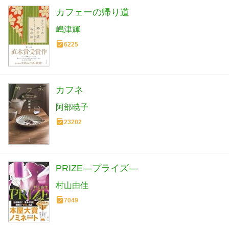
カフェーの帰り道
嶋津輝
6225
カフネ
阿部暁子
23202
PRIZE―プライズ―
村山由佳
7049