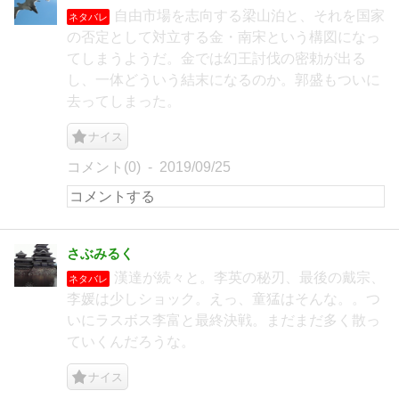
自由市場を志向する梁山泊と、それを国家
ネタバレ
の否定として対立する金・南宋という構図になっ
てしまうようだ。金では幻王討伐の密勅が出る
し、一体どういう結末になるのか。郭盛もついに
去ってしまった。
ナイス
コメント(0)
2019/09/25
さぶみるく
漢達が続々と。李英の秘刃、最後の戴宗、
ネタバレ
李媛は少しショック。えっ、童猛はそんな。。つ
いにラスボス李富と最終決戦。まだまだ多く散っ
ていくんだろうな。
ナイス