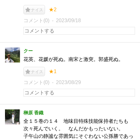
★2
ナイス
コメント(0)
2023/09/18
クー
花英、花媛が死ぬ。南宋と激突。郭盛死ぬ。
★1
ナイス
コメント(0)
2023/08/29
榊原 香織
全１５巻の１４ 地味目特殊技能保持者たちも
次々死んでいく。 なんだかもったいない。
子午山の静謐な雰囲気にそぐわない公孫勝であっ