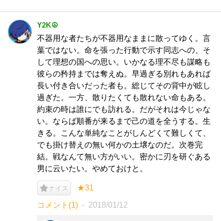
Y2K☮
不器用な者たちが不器用なままに散ってゆく。言
葉ではない。命を張った行動で示す同志への、そ
して理想の国への思い。いかなる理不尽も謀略も
彼らの矜持までは奪えぬ。早過ぎる別れもあれば
長い付き合いだった者も。総じてその背中が眩し
過ぎた。一方、散りたくても散れない命もある。
約束の時は誰にでも訪れる。だがそれは今じゃな
い。ならば順番が来るまで己の道を全うする。生
きる。こんな単純なことがしんどくて難しくて、
でも掛け替えの無い何かの土壌なのだ。次巻完
結。戦なんて無い方がいい。密かに刃を研ぐある
男に云いたい。やめておけと。
★31
ナイス
コメント(1)
2018/01/12