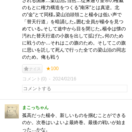
される国家…梁山泊｡当然…従来通り皇帝の権威
のもとに権力構造をつくる”南宋”とは真逆。北
の”金”とて同様｡梁山泊頭領こと楊令は低い声で
「替天行道」を暗誦した｡囲む全員が楊令を見つ
めている｡そして途中から目を閉じた｡楊令は懐の
汚れた替天行道の小旗を出して拡げた｡何のため
に戦うのか…それはこの旗のため。そしてこの旗
に思いを託して死んで行った全ての梁山泊の同志
のため。俺も戦う
★100
ナイス
コメント(0)
2024/02/16
まこっちゃん
孤高だった楊令、新しいものを掴むことができる
のか。次巻はいよいよ最終巻。最後の戦いが始ま
った…かな。