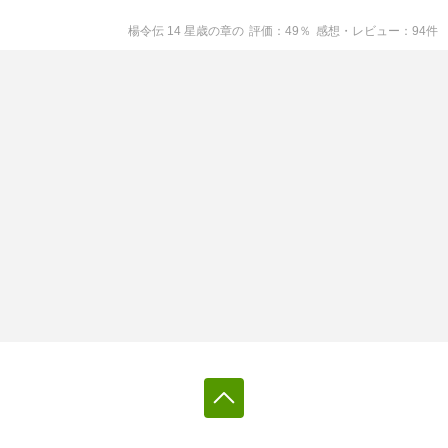
楊令伝 14 星歳の章
の
評価
49
％
感想・レビュー
94
件