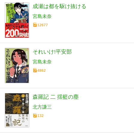
成瀬は都を駆け抜ける
宮島未奈
12677
それいけ!平安部
宮島未奈
4862
森羅記 二 揺籃の塵
北方謙三
132