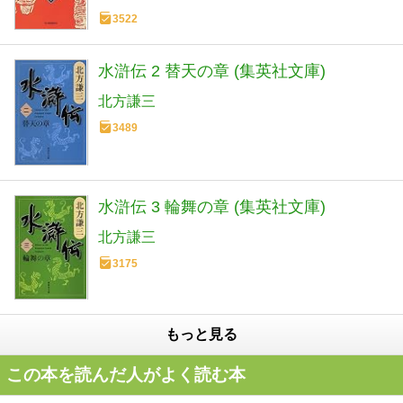
3522
水滸伝 2 替天の章 (集英社文庫)
北方謙三
3489
水滸伝 3 輪舞の章 (集英社文庫)
北方謙三
3175
もっと見る
この本を読んだ人がよく読む本