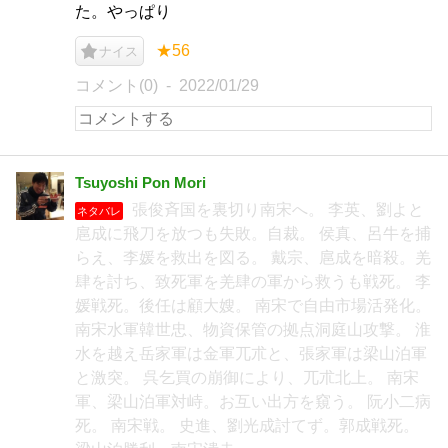
た。やっぱり
★56
ナイス
コメント(0)
2022/01/29
Tsuyoshi Pon Mori
張俊斉国を裏切り南宋へ。 李英、劉よと
ネタバレ
扈成に飛刀を放つも失敗。自裁。 侯真、呂牛を捕
らえ、李媛を救出を図る。 戴宗、扈成を暗殺。羌
肆を討ち、致死軍を羌肆の軍から救うも戦死。 李
媛戦死。後任は顧大嫂。 南宋で自由市場活発化。
南宋水軍韓世忠、物資保管の拠点洞庭山攻撃。 淮
水を越え岳家軍は金軍兀朮と、張家軍は梁山泊軍
と激突。 呉乞買の崩御により、兀朮北上。 南宋
軍、梁山泊軍対峙。お互い出方を窺う。 阮小二病
死。 南宋戦。 史進、劉光成討てず。郭成戦死。