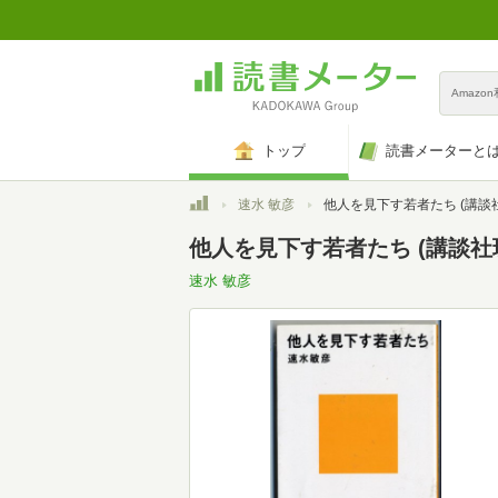
Amazo
トップ
読書メーターと
トップ
速水 敏彦
他人を見下す若者たち (講談社現代新書 
他人を見下す若者たち (講談社現
速水 敏彦