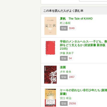
この本を読んだ人がよく読む本
夏帆 The Tale of KAHO
村上春樹
登録
3049
学校のメンタルヘルス──子ども、
師をどう支えるか (岩波新書 新赤版
2105)
伊藤 美奈子
登録
54
楽園
夕木 春央
登録
1867
ケーキの切れない非行少年たち (新
新書)
宮口 幸治
登録
29266