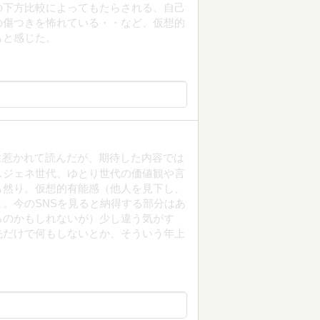
の下方比較によってもたらされる、自己
の傷つきを怖れている・・など、仮想的
もと感じた。
ルに惹かれて読んだが、期待した内容では
スジェネ世代、ゆとり世代の価値観や言
も然り。仮想的有能感（他人を見下し、
。今のSNSを見ると納得する部分はあ
るのかもしれないが）少し違う気がす
先だけで何もしないとか、そういう年上