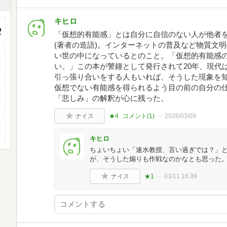
キヒロ
「仮想的有能感」とは自分に自信のない人が他者
(著者の造語)。インターネットの普及など物質文
い世の中になっているとのこと。「仮想的有能感
い。」この本が警鐘として発行されて20年、現代
引っ張り合いをする人もいれば、そうした現象を
仮想でない有能感を得られるよう目の前の自分の
「悲しみ」の解釈が心に残った。
ナイス
★4
コメント(
1
)
2026/03/09
キヒロ
ちょいちょい「速水教授、言い過ぎでは？」
が、そうした煽りも作戦なのかなとも思った
ナイス
★1
03/11 16:39