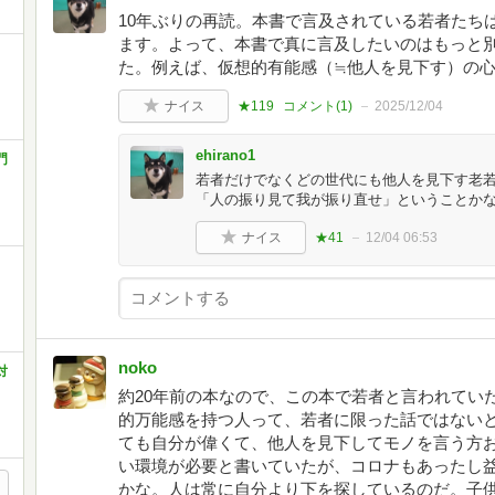
10年ぶりの再読。本書で言及されている若者たち
ます。よって、本書で真に言及したいのはもっと
た。例えば、仮想的有能感（≒他人を見下す）の
ナイス
★119
コメント(
1
)
2025/12/04
ehirano1
門
若者だけでなくどの世代にも他人を見下す老
「人の振り見て我が振り直せ」ということか
ナイス
★41
12/04 06:53
noko
対
約20年前の本なので、この本で若者と言われてい
的万能感を持つ人って、若者に限った話ではない
ても自分が偉くて、他人を見下してモノを言う方
い環境が必要と書いていたが、コロナもあったし
かな。人は常に自分より下を探しているのだ。子