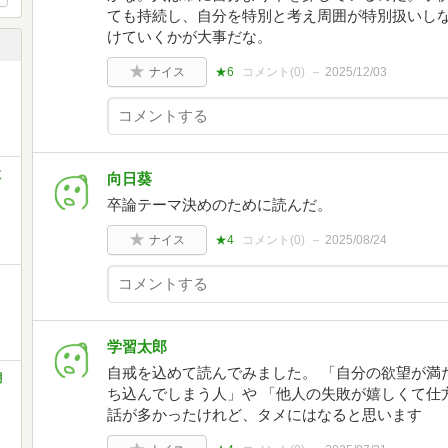
ても持続し、自分を特別と考え周囲が特別扱いし
けていくかが大事だな。
ナイス
★6
コメント(
0
)
2025/12/03
教
向日葵
卒論テーマ決めのために読んだ。
ナイス
★4
コメント(
0
)
2025/08/24
学習太郎
自戒を込めて読んでみました。 「自分の欲望が満
潮
ち込んでしまう人」や 「他人の失敗が嬉しくて仕
話が多かったけれど、タメにはなると思います