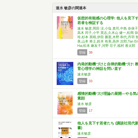
速水 敏彦の関連本
仮想的有能感の心理学: 他人を見下
若者を検証する
速水 敏彦,岡田 涼,小塩 真司,中島 奈保子
高木 邦子,小平 英志,久木山 健一,松岡 弥
玲,杉本 英晴,伊田 勝憲,木野 和代,丹羽 
美,山本 将士,鈴木 有美,高井 次郎,Tan En
Hai,松本 麻友子,河野 荘子,植村 善太郎
登録
38
内発的動機づけと自律的動機づけ: 
育心理学の神話を問い直す
速水敏彦
登録
33
感情的動機づけ理論の展開―やる気
素顔
速水 敏彦
登録
17
他人を見下す若者たち (講談社現代
書)
速水敏彦