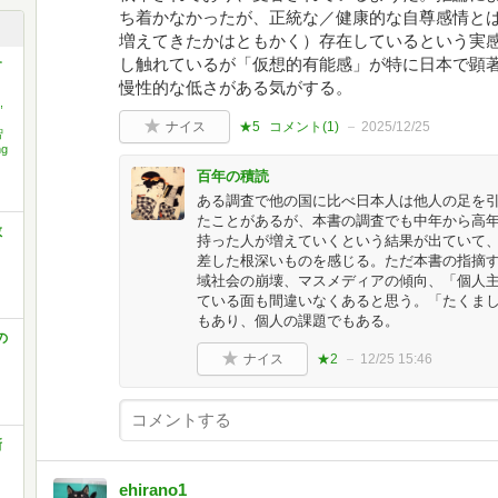
ち着かなかったが、正統な／健康的な自尊感情と
増えてきたかはともかく）存在しているという実
し触れているが「仮想的有能感」が特に日本で顕
す
慢性的な低さがある気がする。
,
ナイス
★5
コメント(
1
)
2025/12/25
智
g
百年の積読
ある調査で他の国に比べ日本人は他人の足を
たことがあるが、本書の調査でも中年から高
教
持った人が増えていくという結果が出ていて
差した根深いものを感じる。ただ本書の指摘
域社会の崩壊、マスメディアの傾向、「個人
ている面も間違いなくあると思う。「たくま
もあり、個人の課題でもある。
の
ナイス
★2
12/25 15:46
新
ehirano1