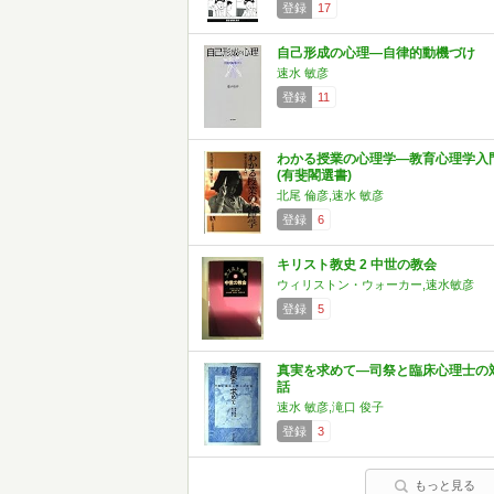
登録
17
自己形成の心理―自律的動機づけ
速水 敏彦
登録
11
わかる授業の心理学―教育心理学入
(有斐閣選書)
北尾 倫彦,速水 敏彦
登録
6
キリスト教史 2 中世の教会
ウィリストン・ウォーカー,速水敏彦
登録
5
真実を求めて―司祭と臨床心理士の
話
速水 敏彦,滝口 俊子
登録
3
もっと見る