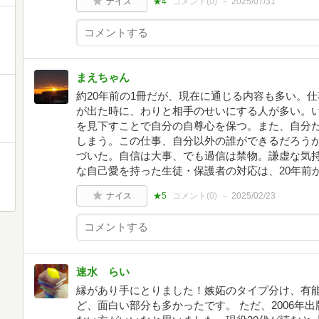
ナイス
★4
コメント(
0
)
2025/07/31
まえちゃん
約20年前の1冊だが、現在に通じる内容も多い。
が出た時に、わりと相手のせいにする人が多い。
を見下すことで自分の自尊心を保つ。また、自分
しまう。この仕事、自分以外の誰ができるだろう
づいた。自信は大事、でも過信は禁物。謙虚な気
な自己愛を持った生徒・保護者の対応は、20年前
ナイス
★5
コメント(
0
)
2025/02/23
速水 らい
縁があり手にとりました！嫉妬のタイプ分け、有
ど、面白い部分も多かったです。 ただ、2006年