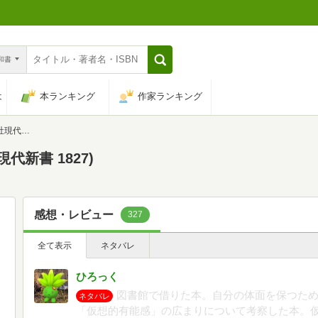
n和書
は
本ランキング
作家ランキング
1827)
代新書 1827)
感想・レビュー
327
全て表示
ネタバレ
ひろっく
図書館で借りた本。自分の体面を保つた
ネタバレ
「仮想的有能感」の広まりについて考察した本。