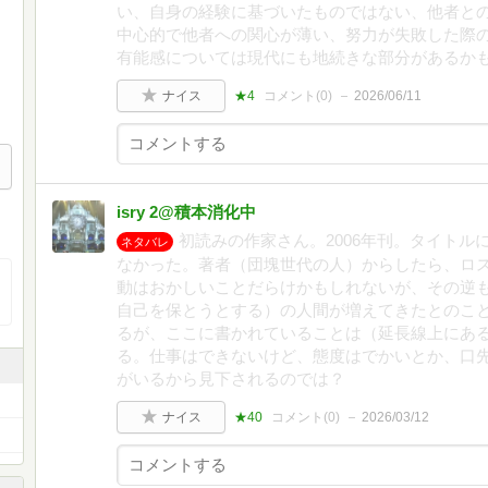
い、自身の経験に基づいたものではない、他者と
中心的で他者への関心が薄い、努力が失敗した際
有能感については現代にも地続きな部分があるか
ナイス
★4
コメント(
0
)
2026/06/11
isry 2@積本消化中
初読みの作家さん。2006年刊。タイト
ネタバレ
なかった。著者（団塊世代の人）からしたら、ロ
動はおかしいことだらけかもしれないが、その逆
自己を保とうとする）の人間が増えてきたとのこと
るが、ここに書かれていることは（延長線上にあ
る。仕事はできないけど、態度はでかいとか、口
がいるから見下されるのでは？
ナイス
★40
コメント(
0
)
2026/03/12