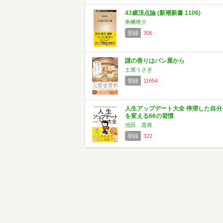
43歳頂点論 (新潮新書 1106)
角幡唯介
登録
306
謎の香りはパン屋から
土屋うさぎ
登録
11654
人生アップデート大全 停滞した自分
を変える66の習慣
池田 貴将
登録
322