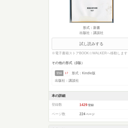
形式：新書
出版社：講談社
試し読みする
※電子書籍ストアBOOK☆WALKERへ移動します
その他の形式（β版）
形式：Kindle版
登録
17
出版社：講談社
本の詳細
登録数
1429
登録
ページ数
224
ページ