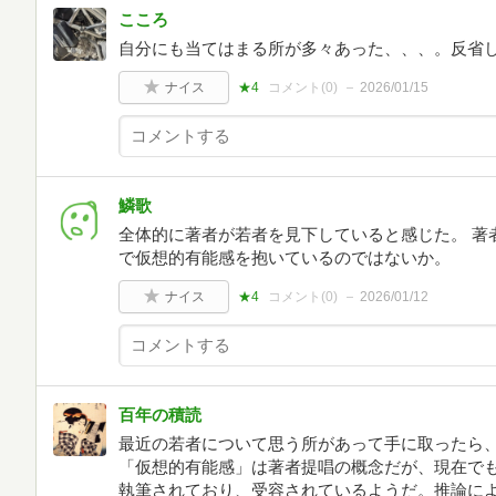
こころ
自分にも当てはまる所が多々あった、、、。反省
ナイス
★4
コメント(
0
)
2026/01/15
鱗歌
全体的に著者が若者を見下していると感じた。 著
で仮想的有能感を抱いているのではないか。
ナイス
★4
コメント(
0
)
2026/01/12
百年の積読
最近の若者について思う所があって手に取ったら、
「仮想的有能感」は著者提唱の概念だが、現在で
執筆されており、受容されているようだ。推論に