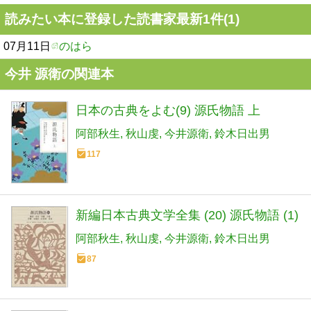
読みたい本に登録した読書家最新1件(1)
07月11日
のはら
今井 源衛の関連本
日本の古典をよむ(9) 源氏物語 上
阿部秋生
秋山虔
今井源衛
鈴木日出男
117
新編日本古典文学全集 (20) 源氏物語 (1)
阿部秋生
秋山虔
今井源衛
鈴木日出男
87