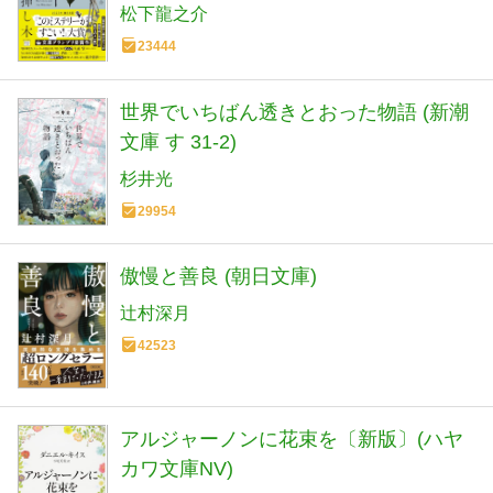
松下龍之介
23444
世界でいちばん透きとおった物語 (新潮
文庫 す 31-2)
杉井光
29954
傲慢と善良 (朝日文庫)
辻村深月
42523
アルジャーノンに花束を〔新版〕(ハヤ
カワ文庫NV)