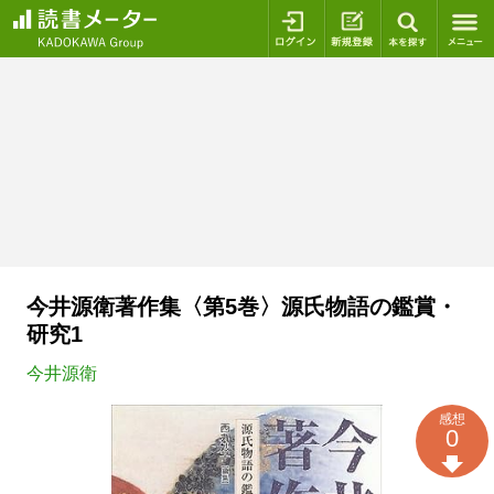
ログイン
新規登録
本を探
今井源衛著作集〈第5巻〉源氏物語の鑑賞・
研究1
今井源衛
感想
0