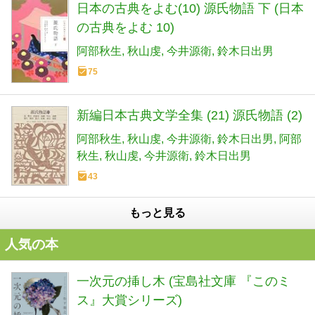
日本の古典をよむ(10) 源氏物語 下 (日本
の古典をよむ 10)
阿部秋生
秋山虔
今井源衛
鈴木日出男
75
新編日本古典文学全集 (21) 源氏物語 (2)
阿部秋生
秋山虔
今井源衛
鈴木日出男
阿部
秋生
秋山虔
今井源衛
鈴木日出男
43
もっと見る
人気の本
一次元の挿し木 (宝島社文庫 『このミ
ス』大賞シリーズ)