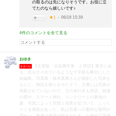
の取るのは先になりそうです。お役に立
てたのなら嬉しいです♪
★1
06/18 15:39
ナイス
4件のコメントを全て見る
おゆき
【文庫版「水晶萬年筆」と併読】東京にあ
ネタバレ
る、息をひそめているような十字路を舞台にした
短編集。写真家・坂本真典さんが撮影した写真を
もとに、物語を膨らませたそう。文庫には写真が
掲載されていないので、元の単行本も併読。銭湯
の壁や、スマート神社、コンクリートの裏地の
森、写真によって空想と現実が近づいて、しっく
りくる感覚があった。私は言葉への素朴な疑問が
浮かぶ、著者の表現が好きだなあ、と改めて実感