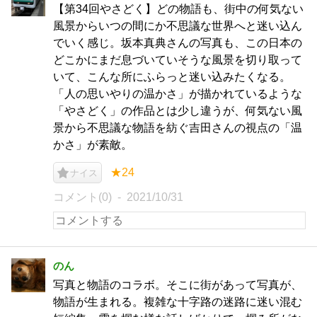
【第34回やさどく】どの物語も、街中の何気ない
風景からいつの間にか不思議な世界へと迷い込ん
でいく感じ。坂本真典さんの写真も、この日本の
どこかにまだ息づいていそうな風景を切り取って
いて、こんな所にふらっと迷い込みたくなる。
「人の思いやりの温かさ」が描かれているような
「やさどく」の作品とは少し違うが、何気ない風
景から不思議な物語を紡ぐ吉田さんの視点の「温
かさ」が素敵。
★24
ナイス
コメント(0)
2021/10/31
のん
写真と物語のコラボ。そこに街があって写真が、
物語が生まれる。複雑な十字路の迷路に迷い混む