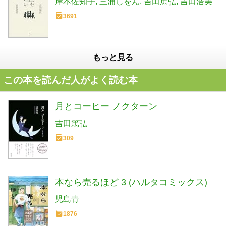
岸本佐知子
三浦しをん
吉田篤弘
吉田浩美
3691
もっと見る
この本を読んだ人がよく読む本
月とコーヒー ノクターン
吉田篤弘
309
本なら売るほど 3 (ハルタコミックス)
児島青
1876