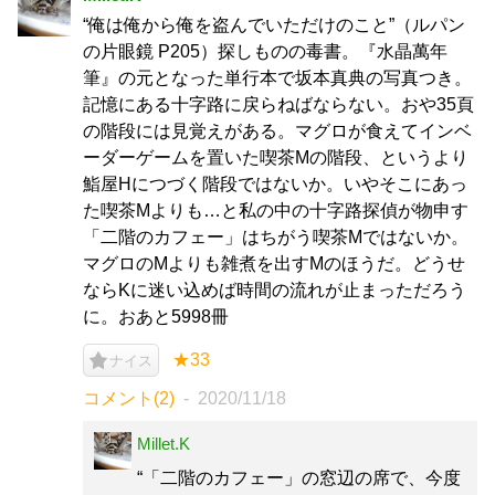
“俺は俺から俺を盗んでいただけのこと”（ルパン
の片眼鏡 P205）探しものの毒書。『水晶萬年
筆』の元となった単行本で坂本真典の写真つき。
記憶にある十字路に戻らねばならない。おや35頁
の階段には見覚えがある。マグロが食えてインベ
ーダーゲームを置いた喫茶Mの階段、というより
鮨屋Hにつづく階段ではないか。いやそこにあっ
た喫茶Mよりも…と私の中の十字路探偵が物申す
「二階のカフェー」はちがう喫茶Mではないか。
マグロのMよりも雑煮を出すMのほうだ。どうせ
ならKに迷い込めば時間の流れが止まっただろう
に。おあと5998冊
★33
ナイス
コメント(2)
2020/11/18
Millet.K
“「二階のカフェー」の窓辺の席で、今度