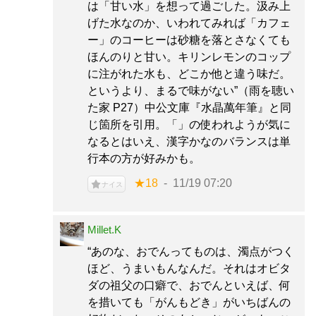
は「甘い水」を想って過ごした。汲み上
げた水なのか、いわれてみれば「カフェ
ー」のコーヒーは砂糖を落とさなくても
ほんのりと甘い。キリンレモンのコップ
に注がれた水も、どこか他と違う味だ。
というより、まるで味がない”（雨を聴い
た家 P27）中公文庫『水晶萬年筆』と同
じ箇所を引用。「」の使われようが気に
なるとはいえ、漢字かなのバランスは単
行本の方が好みかも。
★18
11/19 07:20
ナイス
Millet.K
“あのな、おでんってものは、濁点がつく
ほど、うまいもんなんだ。それはオビタ
ダの祖父の口癖で、おでんといえば、何
を措いても「がんもどき」がいちばんの