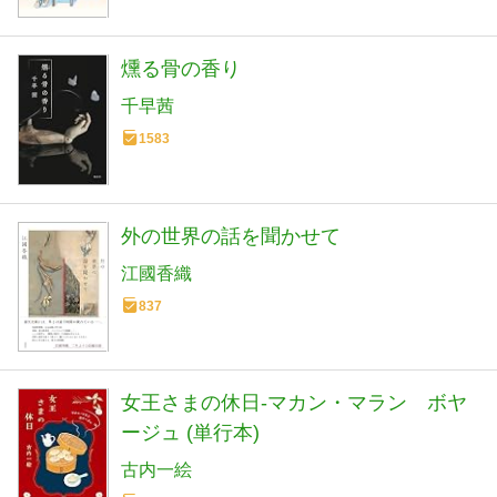
燻る骨の香り
千早茜
1583
外の世界の話を聞かせて
江國香織
837
女王さまの休日-マカン・マラン ボヤ
ージュ (単行本)
古内一絵