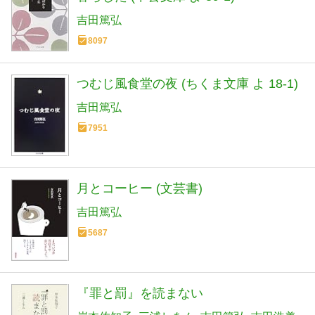
吉田篤弘
8097
つむじ風食堂の夜 (ちくま文庫 よ 18-1)
吉田篤弘
7951
月とコーヒー (文芸書)
吉田篤弘
5687
『罪と罰』を読まない