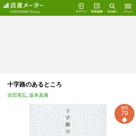
ログイン
新規登録
本を探
十字路のあるところ
吉田篤弘
,
坂本真典
感想
79