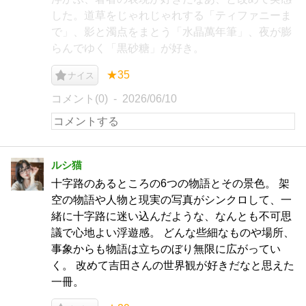
した。道草をじゃれじゃれする「ティファニーま
で」、影と濁点をまとう「水晶萬年筆」、夜が膨
らんでゆく「黒砂糖」が好き。
★35
ナイス
コメント(0)
2026/06/10
ルシ猫
十字路のあるところの6つの物語とその景色。 架
空の物語や人物と現実の写真がシンクロして、一
緒に十字路に迷い込んだような、なんとも不可思
議で心地よい浮遊感。 どんな些細なものや場所、
事象からも物語は立ちのぼり無限に広がってい
く。 改めて吉田さんの世界観が好きだなと思えた
一冊。