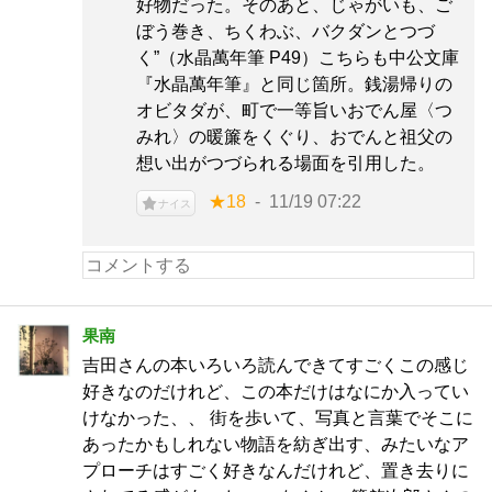
好物だった。そのあと、じゃがいも、ご
ぼう巻き、ちくわぶ、バクダンとつづ
く”（水晶萬年筆 P49）こちらも中公文庫
『水晶萬年筆』と同じ箇所。銭湯帰りの
オビタダが、町で一等旨いおでん屋〈つ
みれ〉の暖簾をくぐり、おでんと祖父の
想い出がつづられる場面を引用した。
★18
11/19 07:22
ナイス
果南
吉田さんの本いろいろ読んできてすごくこの感じ
好きなのだけれど、この本だけはなにか入ってい
けなかった、、 街を歩いて、写真と言葉でそこに
あったかもしれない物語を紡ぎ出す、みたいなア
プローチはすごく好きなんだけれど、置き去りに