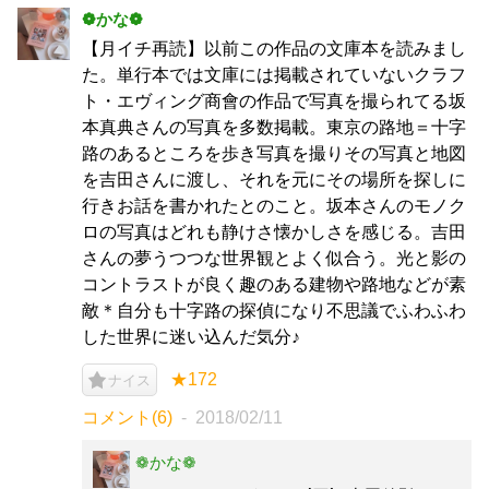
❁かな❁
【月イチ再読】以前この作品の文庫本を読みまし
た。単行本では文庫には掲載されていないクラフ
ト・エヴィング商會の作品で写真を撮られてる坂
本真典さんの写真を多数掲載。東京の路地＝十字
路のあるところを歩き写真を撮りその写真と地図
を吉田さんに渡し、それを元にその場所を探しに
行きお話を書かれたとのこと。坂本さんのモノク
ロの写真はどれも静けさ懐かしさを感じる。吉田
さんの夢うつつな世界観とよく似合う。光と影の
コントラストが良く趣のある建物や路地などが素
敵＊自分も十字路の探偵になり不思議でふわふわ
した世界に迷い込んだ気分♪
★172
ナイス
コメント(6)
2018/02/11
❁かな❁