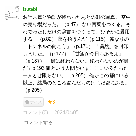
isutabi
お話六篇と物語が終わったあとの町の写真。 空中
の売り場だった。（p.47） ない言葉をつくる。そ
れでわたしだけの辞書をつくって、ひそかに愛用
する。（p.82） 夜を拾うんだ（p.115） 彼なりの
「トンネルの向こう」（p.171） 「偶然」を封印
しました。（p.172） 「甘酒が今日もあるよ」
（p.187） 「街は終わらない。終わらないのが街
だ」p.193 俺という人間がいまここにいるたった
一人とは限らない。（p.205） 俺がこの都にいる
以上、結局のところ盗んだものはまだ都にある。
（p.205）
★3
ナイス
コメント(0)
2024/04/05