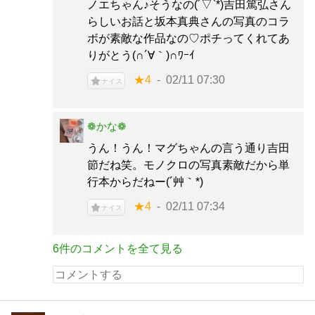
ノエちゃん♪そうなの(´▽`*)吉田篤弘さん
らしいお話と坂本真典さんの写真のコラ
ボが素敵な作品なの♡ポチってくれてあ
りがとう(∩´∀｀)∩ﾜｰｲ
★4
02/11 07:30
ナイス
❁かな❁
うん！うん！マグちゃんの言う通り吉田
節だね笑。モノクロの写真素敵だから単
行本からだねー(´艸｀*)
★4
02/11 07:34
ナイス
6件のコメントを全て見る