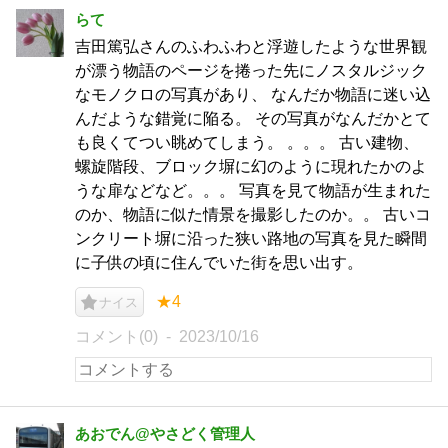
らて
吉田篤弘さんのふわふわと浮遊したような世界観
が漂う物語のページを捲った先にノスタルジック
なモノクロの写真があり、 なんだか物語に迷い込
んだような錯覚に陥る。 その写真がなんだかとて
も良くてつい眺めてしまう。 。。。 古い建物、
螺旋階段、ブロック塀に幻のように現れたかのよ
うな扉などなど。。。 写真を見て物語が生まれた
のか、物語に似た情景を撮影したのか。。 古いコ
ンクリート塀に沿った狭い路地の写真を見た瞬間
に子供の頃に住んでいた街を思い出す。
★4
ナイス
コメント(0)
2023/10/16
あおでん@やさどく管理人