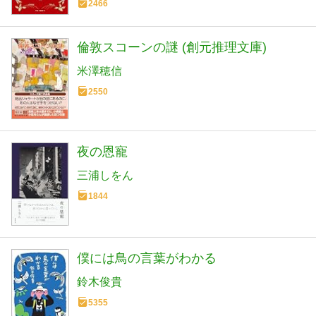
2466
倫敦スコーンの謎 (創元推理文庫)
米澤穂信
2550
夜の恩寵
三浦しをん
1844
僕には鳥の言葉がわかる
鈴木俊貴
5355