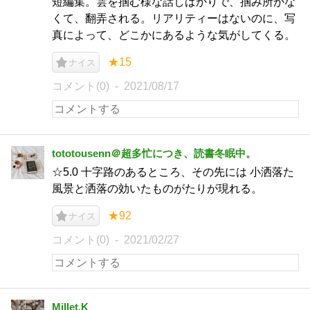
短編集。雲を掴む様な話しばかりで、掴み所がな
くて、翻弄される。リアリティーはないのに、写
真によって、どこかにあるような気がしてくる。
★15
ナイス
コメント(0)
2021/08/17
tototousenn＠超多忙につき、読書冬眠中。
☆5.0 十字路のあるところ、その先には 小洒落た
風景と洒落の効いたものがたりが現れる。
★92
ナイス
コメント(0)
2021/02/27
Millet.K