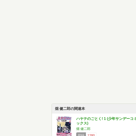
畑 健二郎の関連本
ハヤテのごとく! 1 (少年サンデーコ
ックス)
畑 健二郎
登録
1280