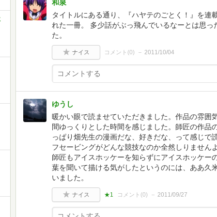
和泉
タイトルにある通り、『ハヤテのごとく！』を連
ミ
れた一冊。 多少話がぶっ飛んでいるなーとは思っ
た。
ナイス
コメント(
0
)
2011/10/04
ゆうし
暖かい眼で読ませていただきました。作品の雰囲
間ゆっくりとした時間を感じました。師匠の作品
っぱり畑先生の漫画だな、好きだな、って感じで読
フセービングがどんな競技なのか全然しりません
師匠もアイスホッケーを知らずにアイスホッケー
葉を聞いて描ける気がしたというのには、ああ久
いました。
ナイス
★1
コメント(
0
)
2011/09/27