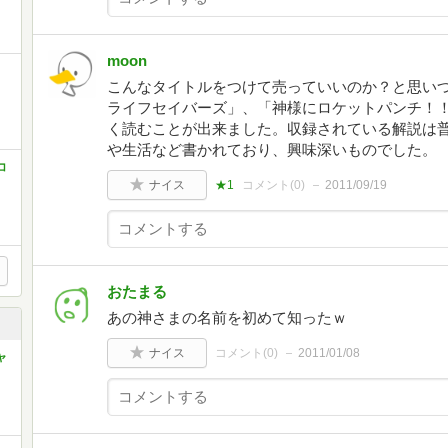
moon
こんなタイトルをつけて売っていいのか？と思い
ライフセイバーズ」、「神様にロケットパンチ！
く読むことが出来ました。収録されている解説は
や生活など書かれており、興味深いものでした。
コ
ナイス
★1
コメント(
0
)
2011/09/19
おたまる
あの神さまの名前を初めて知ったｗ
ナイス
コメント(
0
)
2011/01/08
ャ