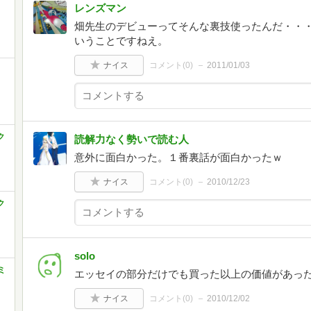
レンズマン
畑先生のデビューってそんな裏技使ったんだ・・
いうことですねえ。
ナイス
コメント(
0
)
2011/01/03
ク
読解力なく勢いで読む人
意外に面白かった。１番裏話が面白かったｗ
ナイス
コメント(
0
)
2010/12/23
ク
solo
ミ
エッセイの部分だけでも買った以上の価値があっ
ナイス
コメント(
0
)
2010/12/02