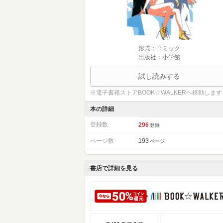
形式：コミック
出版社：小学館
試し読みする
※電子書籍ストアBOOK☆WALKERへ移動します
本の詳細
登録数
296
登録
ページ数
193
ページ
書店で詳細を見る