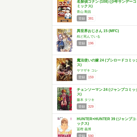
名探偵コナン (108) (少年サンデーコ
ミックス)
青山 剛昌
登録
381
異世界おじさん 15 (MFC)
殆ど死んでいる
登録
196
魔法使いの嫁 24 (ブシロードコミッ
ス)
ヤマザキ コレ
登録
159
チェンソーマン 24 (ジャンプコミッ
ス)
藤本 タツキ
登録
329
HUNTER×HUNTER 39 (ジャンプコ
ックス)
冨樫 義博
登録
590