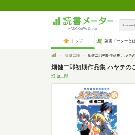
Amazo
トップ
読書メーターと
トップ
畑 健二郎
畑健二郎初期作品集 ハヤテのごとく!の前 (少年サンデーコミックス
畑健二郎初期作品集 ハヤテのご
畑 健二郎