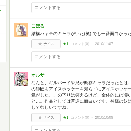
ー
こほる
結構ハヤテのキャラがいた(笑) でも一番面白かっ
ナイス
★1
コメント(
0
)
2010/11/07
オルサ
なんと、ギルバードや兄が既存キャラだったとは
の師匠もアイスホッケーを知らずにアイスホッケ
気がした。」の下りは笑えるけど、全体的には凄
と…。作品としては普通に面白いです。神様の奴
して欲しいですね。
ナイス
★1
コメント(
0
)
2010/10/08