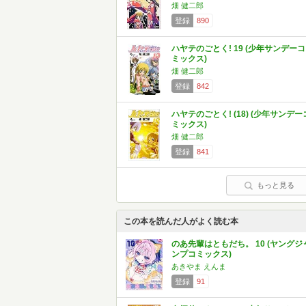
畑 健二郎
登録
890
ハヤテのごとく! 19 (少年サンデーコ
ミックス)
畑 健二郎
登録
842
ハヤテのごとく! (18) (少年サンデー
ミックス)
畑 健二郎
登録
841
もっと見る
この本を読んだ人がよく読む本
のあ先輩はともだち。 10 (ヤングジ
ンプコミックス)
あきやま えんま
登録
91