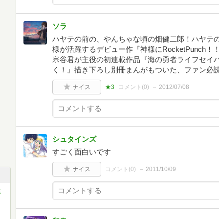
ソラ
ハヤテの前の、やんちゃな頃の畑健二郎！ハヤテ
様が活躍するデビュー作『神様にRocketPunc
宗谷君が主役の初連載作品『海の勇者ライフセイ
く！』描き下ろし別冊まんがもついた、ファン必読の1
ナイス
★3
コメント(
0
)
2012/07/08
シュタインズ
すごく面白いです
ナイス
コメント(
0
)
2011/10/09
ミ