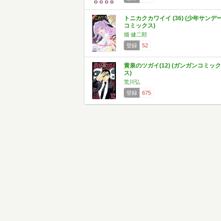
トニカクカワイイ (36) (少年サンデ
コミックス)
畑 健二郎
登録
52
黄泉のツガイ(12) (ガンガンコミック
ス)
荒川弘
登録
675