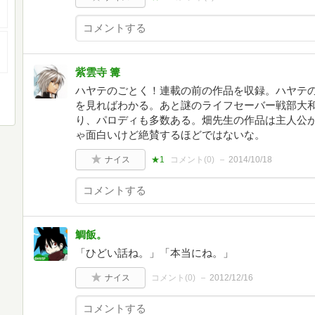
紫雲寺 篝
ハヤテのごとく！連載の前の作品を収録。ハヤテ
を見ればわかる。あと謎のライフセーバー戦部大
り、パロディも多数ある。畑先生の作品は主人公
ゃ面白いけど絶賛するほどではないな。
ナイス
★1
コメント(
0
)
2014/10/18
鯛飯。
「ひどい話ね。」「本当にね。」
ナイス
コメント(
0
)
2012/12/16