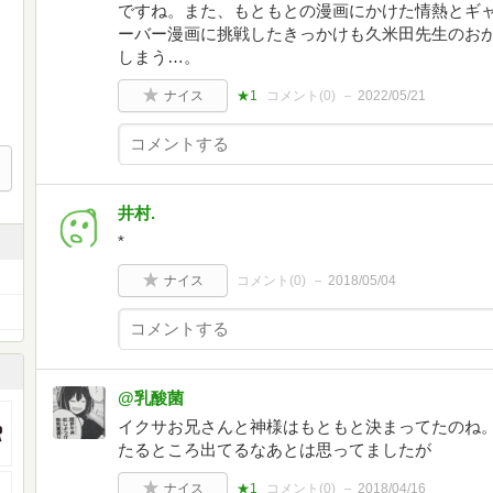
ですね。また、もともとの漫画にかけた情熱とギ
ーバー漫画に挑戦したきっかけも久米田先生のお
しまう…。
ナイス
★1
コメント(
0
)
2022/05/21
井村.
*
ナイス
コメント(
0
)
2018/05/04
@乳酸菌
イクサお兄さんと神様はもともと決まってたのね
たるところ出てるなあとは思ってましたが
ナイス
★1
コメント(
0
)
2018/04/16