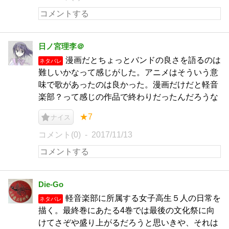
日ノ宮理李＠
漫画だとちょっとバンドの良さを語るのは
ネタバレ
難しいかなって感じがした。アニメはそういう意
味で歌があったのは良かった。漫画だけだと軽音
楽部？って感じの作品で終わりだったんだろうな
★7
ナイス
コメント(0)
2017/11/13
Die-Go
軽音楽部に所属する女子高生５人の日常を
ネタバレ
描く。最終巻にあたる4巻では最後の文化祭に向
けてさぞや盛り上がるだろうと思いきや、それは