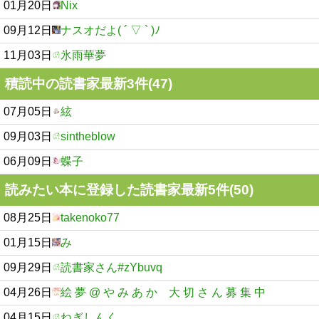
01月20日
Nix
09月12日
ナスオだよ( ´ ▽ ` )ﾉ
11月03日
氷雨華夢
積読中の読書家最新3件(47)
07月05日
絃
09月03日
sintheblow
06月09日
蝶子
読みたい本に登録した読書家最新5件(50)
08月25日
takenoko77
01月15日
み
09月29日
読書家さん#zYbuvq
04月26日
絵 夢 @ や み あ か 大 切 さ ん 募 集 中
04月15日
ねぎしんく