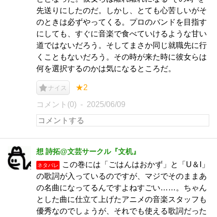
先送りにしたのだ。しかし、とても心苦しいがそ
のときは必ずやってくる。プロのバンドを目指す
にしても、すぐに音楽で食べていけるような甘い
道ではないだろう。そしてまさか同じ就職先に行
くこともないだろう。その時が来た時に彼女らは
何を選択するのかは気になるところだ。
★2
ナイス
コメント(0)
2025/06/09
想 詩拓@文芸サークル『文机』
この巻には「ごはんはおかず」と「U＆I」
ネタバレ
の歌詞が入っているのですが、マジでそのままあ
の名曲になってるんですよねすごい……。ちゃん
とした曲に仕立て上げたアニメの音楽スタッフも
優秀なのでしょうが、それでも使える歌詞だった