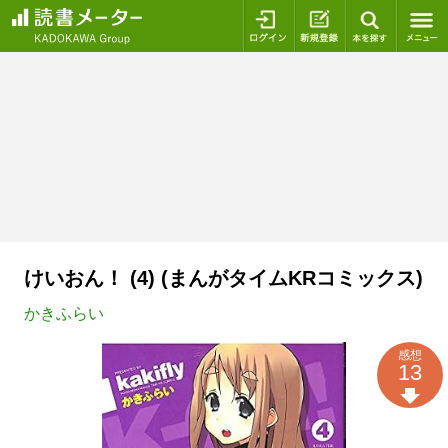
ログイン
新規登録
本を探
けいおん！ (4) (まんがタイムKRコミックス)
かきふらい
感想
13