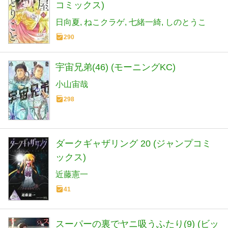
コミックス)
日向夏
ねこクラゲ
七緒一綺
しのとうこ
290
宇宙兄弟(46) (モーニングKC)
小山宙哉
298
ダークギャザリング 20 (ジャンプコミ
ックス)
近藤憲一
41
スーパーの裏でヤニ吸うふたり(9) (ビッ