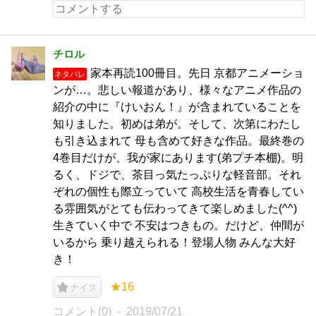
チロル
家本再読100冊目。先日 京都アニメーショ
ネタバレ
ンが…。悲しい報道があり、様々なアニメ作品の
紹介の中に『けいおん！』が含まれていることを
知りました。初めは弟が。そして、次第にわたし
も引き込まれて 母も含めて好きな作品。最終巻の
4巻目だけが、我が家にあります(弟プチ本棚)。明
るく、ドジで、茶目っ気たっぷりな軽音部。それ
ぞれの個性も際立っていて 高校生活を青春してい
る雰囲気がとても伝わってきて楽しめました(^^)
生きていく中で 不安はつきもの。だけど、仲間が
いるから 乗り越えられる！登場人物 みんな大好
き！
★16
ナイス
コメント(0)
2019/07/21