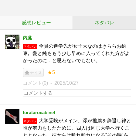
感想レビュー
ネタバレ
内臓
全員の進学先が女子大なのはきららお約
ネタバレ
束。憂と純ももう少し早めに入ってくれた方がよ
かったのに…と思わないでもない。
★5
ナイス
コメント(0)
2025/10/27
toratarocabinet
大学受験がメイン。澪が推薦を辞退し律と
ネタバレ
唯が努力をしたために、四人は同じ大学へ行くこ
ととなった。彼女らは離れ離れになる"その時"を