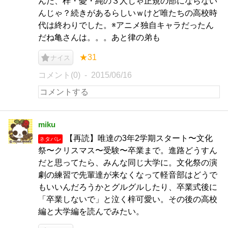
んだ、梓・憂・純の３人じゃ正規の部にならない
んじゃ？続きがあるらしいｗけど唯たちの高校時
代は終わりでした。※アニメ独自キャラだったん
だね亀さんは。。。あと律の弟も
★31
ナイス
コメント(0)
2015/06/16
miku
【再読】唯達の3年2学期スタート〜文化
ネタバレ
祭〜クリスマス〜受験〜卒業まで。進路どうすん
だと思ってたら、みんな同じ大学に。文化祭の演
劇の練習で先輩達が来なくなって軽音部はどうで
もいいんだろうかとグルグルしたり、卒業式後に
「卒業しないで」と泣く梓可愛い。その後の高校
編と大学編を読んでみたい。