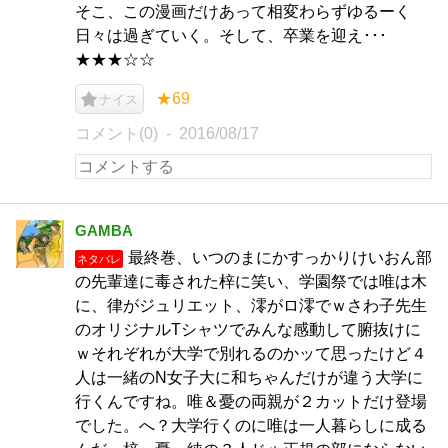
そこ、この漫画だけあって相変わらずゆるーく
日々は過ぎていく。そして、卒業を迎え･･･
★★★☆☆
★69
ナイス
コメント(0)
2016/08/17
GAMBA
最終巻、いつのまにかすっかりけいおん部
ネタバレ
の先輩達に毒された梓に笑い、学園祭では唯は木
に、律がジュリエット、澪がロ澪でｗさわ子先生
のオリジナルTシャツでみんな感動して腑抜けに
ｗそれぞれが大学で別れるのかッて思ったけど４
人は一緒のN女子大に和ちゃんだけが違う大学に
行くんですね。唯＆憂の両親が２カットだけ登場
でした。へ？大学行くのに唯は一人暮らしに成る