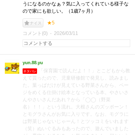
うになるのかなぁ？気に入ってくれている様子な
ので家にも欲しい。（1歳7ヶ月）
★5
ナイス
コメント(0)
2026/03/11
yun.88.yu
「保育園で読んだよ！！」とこどもから教
ネタバレ
えて貰ったので、児童研修館で発見し、読みまし
た。葉っぱだけが見えている野菜さんから、ペー
ジをめくる仕掛け絵本となっている本。やさいさ
んやさいさんだあれ？から「◯◯（野菜
名）！！」という流れ。大根さんのズッポーン！
とモグラさんがお気に入りです。なお、モグラに
は野菜じゃないじゃーん！とツッコミをいれます
（笑）ぬいぐるみもあったので、遊んでいました