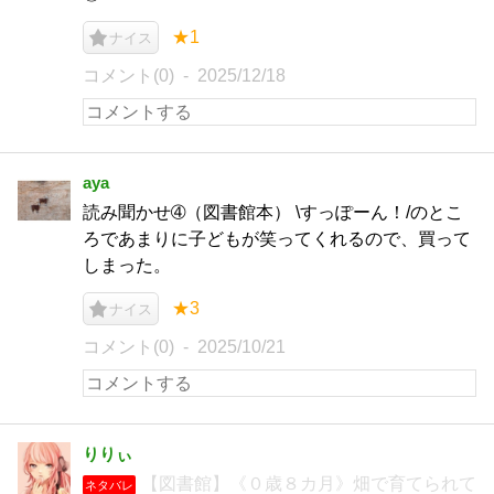
★1
ナイス
コメント(0)
2025/12/18
aya
読み聞かせ➃（図書館本） \すっぽーん！/のとこ
ろであまりに子どもが笑ってくれるので、買って
しまった。
★3
ナイス
コメント(0)
2025/10/21
りりぃ
【図書館】《０歳８カ月》畑で育てられて
ネタバレ