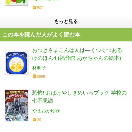
927
もっと見る
この本を読んだ人がよく読む本
おつきさまこんばんは―くつくつある
けのほん4 (福音館 あかちゃんの絵本)
林明子
3699
恐怖! おばけやしきめいろブック 学校の
七不思議
やまおかゆか
32