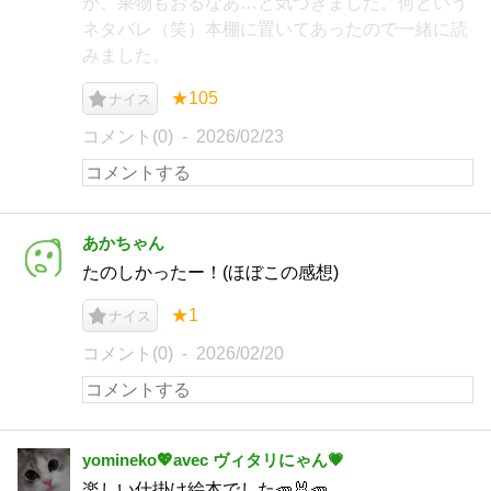
が、果物もおるなあ…と気づきました。何という
ネタバレ（笑）本棚に置いてあったので一緒に読
みました。
★105
ナイス
コメント(0)
2026/02/23
あかちゃん
たのしかったー！(ほぼこの感想)
★1
ナイス
コメント(0)
2026/02/20
yomineko💖avec ヴィタリにゃん💗
楽しい仕掛け絵本でした🥕🐰🥕