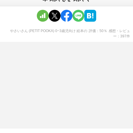
やさいさん (PETIT POOKA) 0~3歳児向け 絵本
の
評価
50
％
感想・レビュ
ー
397
件