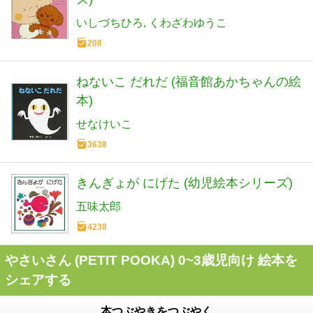
いしづちひろ
くわざわゆうこ
208
ねないこ だれだ (福音館あかちゃんの絵
本)
せなけいこ
3638
きんぎょが にげた (幼児絵本シリーズ)
五味太郎
4238
やさいさん (PETIT POOKA) 0~3歳児向け 絵本を
シェアする
本つぶやきをつぶやく