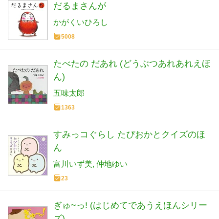
だるまさんが
かがくいひろし
5008
たべたの だあれ (どうぶつあれあれえほ
ん)
五味太郎
1363
すみっコぐらし たぴおかとクイズのほ
ん
富川いず美
仲地ゆい
23
ぎゅ~っ! (はじめてであうえほんシリー
ズ)