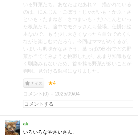
いる野菜たち。あなたはだあれ？ 描かれている
のは、にんじん・ごぼう・じゃがいも・かぶ・さ
といも・たまねぎ・さつまいも・だいこんといっ
た根菜たち。途中でモグラさんも登場。仕掛け絵
本なので、もう少し大きくなったら自分でめくり
ながら楽しむのだろう。今回はママがめくるが、
いまいち興味がなさそう。葉っぱの部分でどの野
菜か当ててみようと挑戦したが、あまり知識もな
く馴染みもないため、首を捻る野菜が多いことが
判明。見分ける勉強になりました。
★4
ナイス
コメント(0)
2025/09/04
ak
いろいろなやさいさん。