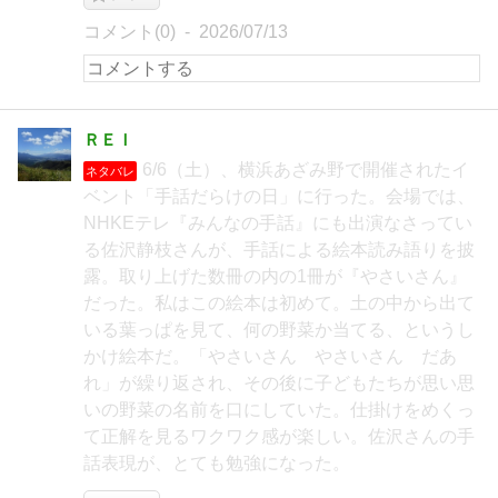
コメント(0)
2026/07/13
ＲＥＩ
6/6（土）、横浜あざみ野で開催されたイ
ネタバレ
ベント「手話だらけの日」に行った。会場では、
NHKEテレ『みんなの手話』にも出演なさってい
る佐沢静枝さんが、手話による絵本読み語りを披
露。取り上げた数冊の内の1冊が『やさいさん』
だった。私はこの絵本は初めて。土の中から出て
いる葉っぱを見て、何の野菜か当てる、というし
かけ絵本だ。「やさいさん やさいさん だあ
れ」が繰り返され、その後に子どもたちが思い思
いの野菜の名前を口にしていた。仕掛けをめくっ
て正解を見るワクワク感が楽しい。佐沢さんの手
話表現が、とても勉強になった。